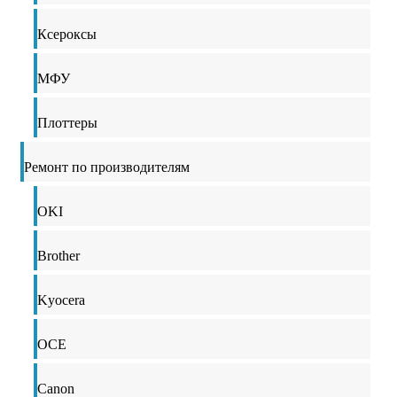
Ксероксы
МФУ
Плоттеры
Ремонт по производителям
OKI
Brother
Kyocera
OCE
Canon