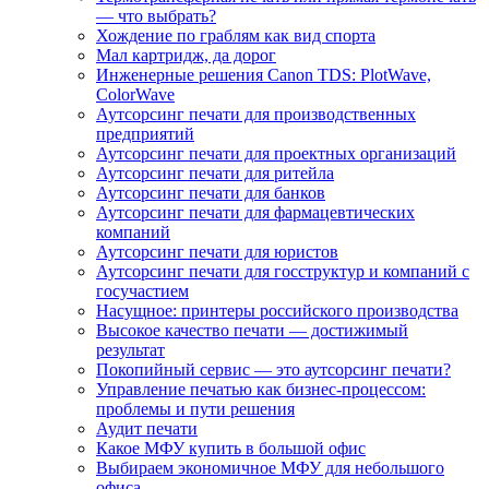
— что выбрать?
Хождение по граблям как вид спорта
Мал картридж, да дорог
Инженерные решения Canon TDS: PlotWave,
ColorWave
Аутсорсинг печати для производственных
предприятий
Аутсорсинг печати для проектных организаций
Аутсорсинг печати для ритейла
Аутсорсинг печати для банков
Аутсорсинг печати для фармацевтических
компаний
Аутсорсинг печати для юристов
Аутсорсинг печати для госструктур и компаний с
госучастием
Насущное: принтеры российского производства
Высокое качество печати — достижимый
результат
Покопийный сервис — это аутсорсинг печати?
Управление печатью как бизнес-процессом:
проблемы и пути решения
Аудит печати
Какое МФУ купить в большой офис
Выбираем экономичное МФУ для небольшого
офиса