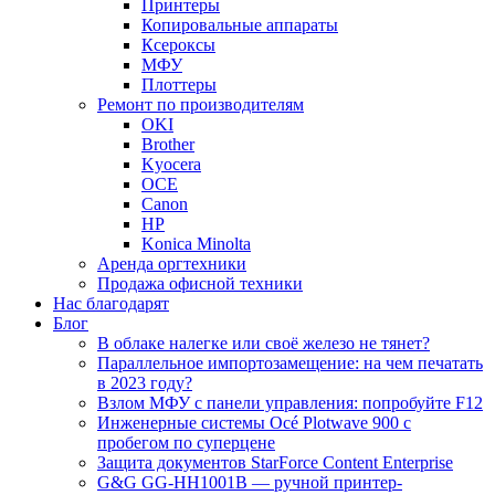
Принтеры
Копировальные аппараты
Ксероксы
МФУ
Плоттеры
Ремонт по производителям
OKI
Brother
Kyocera
OCE
Canon
HP
Konica Minolta
Аренда оргтехники
Продажа офисной техники
Нас благодарят
Блог
В облаке налегке или своё железо не тянет?
Параллельное импортозамещение: на чем печатать
в 2023 году?
Взлом МФУ с панели управления: попробуйте F12
Инженерные системы Océ Plotwave 900 с
пробегом по суперцене
Защита документов StarForce Content Enterprise
G&G GG-HH1001B — ручной принтер-