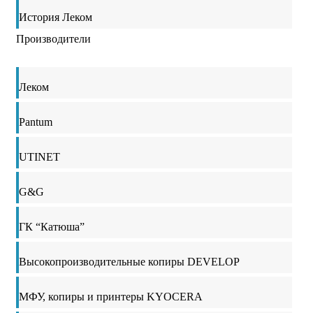
История Леком
Производители
Леком
Pantum
UTINET
G&G
ГК “Катюша”
Высокопроизводительные копиры DEVELOP
МФУ, копиры и принтеры KYOCERA