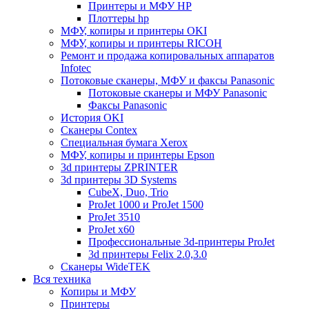
Принтеры и МФУ HP
Плоттеры hp
МФУ, копиры и принтеры OKI
МФУ, копиры и принтеры RICOH
Ремонт и продажа копировальных аппаратов
Infotec
Потоковые сканеры, МФУ и факсы Panasonic
Потоковые сканеры и МФУ Panasonic
Факсы Panasonic
История OKI
Сканеры Contex
Специальная бумага Xerox
МФУ, копиры и принтеры Epson
3d принтеры ZPRINTER
3d принтеры 3D Systems
CubeX, Duo, Trio
ProJet 1000 и ProJet 1500
ProJet 3510
ProJet x60
Профессиональные 3d-принтеры ProJet
3d принтеры Felix 2.0,3.0
Сканеры WideTEK
Вся техника
Копиры и МФУ
Принтеры