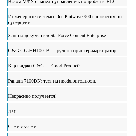
Взлом МФУ с панели управления: попробуйте F12
Инженерные системы Océ Plotwave 900 с пробегом по
суперцене
Защита документов StarForce Content Enterprise
G&G GG-HH1001B — ручной принтер-маркиратор
Картриджи G&G — Good Product?
Pantum 7100DN: тест на профпригодность
Некрасиво получается!
Лаг
Сами с усами