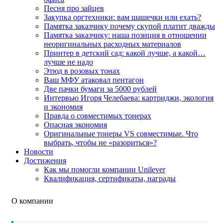
Песня про зайцев
Закупка оргтехники: вам шашечки или ехать?
Памятка заказчику почему скупой платит дважды
Памятка заказчику: наша позиция в отношении
неоригинальных расходных материалов
Принтер в детский сад: какой лучше, а какой…
лучше не надо
Этюд в розовых тонах
Ваш МФУ атаковал пентагон
Две пачки бумаги за 5000 рублей
Интервью Игоря Челебаева: картриджи, экология
и экономия
Правда о совместимых тонерах
Опасная экономия
Оригинальные тонеры VS совместимые. Что
выбрать, чтобы не «разориться»?
Новости
Достижения
Как мы помогли компании Unilever
Квалификация, сертификаты, награды
О компании