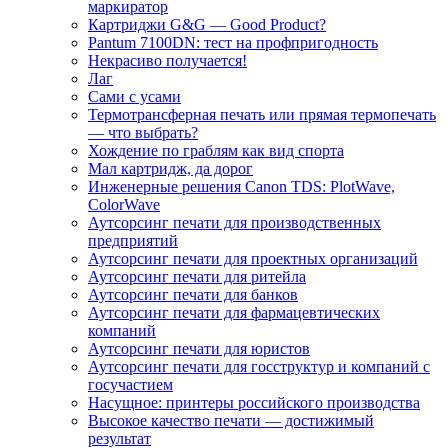
маркиратор
Картриджи G&G — Good Product?
Pantum 7100DN: тест на профпригодность
Некрасиво получается!
Лаг
Сами с усами
Термотрансферная печать или прямая термопечать
— что выбрать?
Хождение по граблям как вид спорта
Мал картридж, да дорог
Инженерные решения Canon TDS: PlotWave,
ColorWave
Аутсорсинг печати для производственных
предприятий
Аутсорсинг печати для проектных организаций
Аутсорсинг печати для ритейла
Аутсорсинг печати для банков
Аутсорсинг печати для фармацевтических
компаний
Аутсорсинг печати для юристов
Аутсорсинг печати для госструктур и компаний с
госучастием
Насущное: принтеры российского производства
Высокое качество печати — достижимый
результат