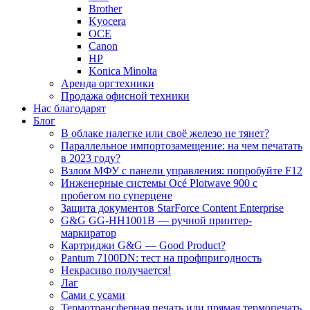
Brother
Kyocera
OCE
Canon
HP
Konica Minolta
Аренда оргтехники
Продажа офисной техники
Нас благодарят
Блог
В облаке налегке или своё железо не тянет?
Параллельное импортозамещение: на чем печатать
в 2023 году?
Взлом МФУ с панели управления: попробуйте F12
Инженерные системы Océ Plotwave 900 с
пробегом по суперцене
Защита документов StarForce Content Enterprise
G&G GG-HH1001B — ручной принтер-
маркиратор
Картриджи G&G — Good Product?
Pantum 7100DN: тест на профпригодность
Некрасиво получается!
Лаг
Сами с усами
Термотрансферная печать или прямая термопечать