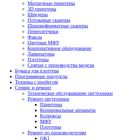
Матричные принтеры
3D принтеры
Шредеры
Потоковые сканеры
Широкоформатные сканеры
Переплетчики
Факсы
Цветные МФУ
Корпоративное оборудование
Ламинаторы
Плоттеры
Снятые с производства модели
Бумага для плоттера
Программные продукты
Техника с пробегом
Сервис и ремонт
Техническое обслуживание оргтехники
Ремонт оргтехники
Принтеры
Копировальные аппараты
Ксероксы
МФУ
Плоттеры
Ремонт по производителям
OKI