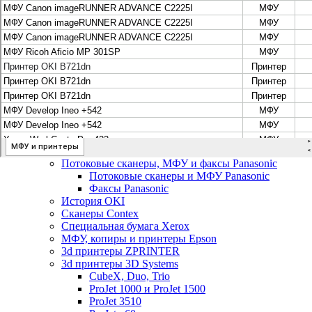
Цифровые системы Oce VarioPrint DP Line
МФУ, сканеры, плоттеры и принтеры Canon
Плоттеры Canon
Принтеры и МФУ Canon
Сканеры Canon
Распродажа картриджей Canon
МФУ, сканеры, плоттеры и принтеры HP
Принтеры и МФУ HP
Плоттеры hp
МФУ, копиры и принтеры OKI
МФУ, копиры и принтеры RICOH
Ремонт и продажа копировальных аппаратов
Infotec
Потоковые сканеры, МФУ и факсы Panasonic
Потоковые сканеры и МФУ Panasonic
Факсы Panasonic
История OKI
Сканеры Contex
Специальная бумага Xerox
МФУ, копиры и принтеры Epson
3d принтеры ZPRINTER
3d принтеры 3D Systems
CubeX, Duo, Trio
ProJet 1000 и ProJet 1500
ProJet 3510