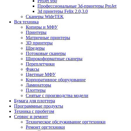
ProJet x60
Профессиональные 3d-принтеры ProJet
3d принтеры Felix 2.0,3.0
Сканеры WideTEK
Вся техника
Копиры и МФУ
Принтеры
Матричные принтеры
3D принтеры
Шредеры
Потоковые сканеры
Широкоформатные сканеры
Переплетчики
Факсы
Цветные МФУ
Корпоративное оборудование
Ламинаторы
Плоттеры
Снятые с производства модели
Бумага для плоттера
Программные продукты
Техника с пробегом
Сервис и ремонт
Техническое обслуживание оргтехники
Ремонт оргтехники