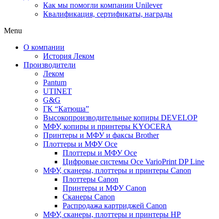
Как мы помогли компании Unilever
Квалификация, сертификаты, награды
Menu
О компании
История Леком
Производители
Леком
Pantum
UTINET
G&G
ГК “Катюша”
Высокопроизводительные копиры DEVELOP
МФУ, копиры и принтеры KYOCERA
Принтеры и МФУ и факсы Brother
Плоттеры и МФУ Oce
Плоттеры и МФУ Oce
Цифровые системы Oce VarioPrint DP Line
МФУ, сканеры, плоттеры и принтеры Canon
Плоттеры Canon
Принтеры и МФУ Canon
Сканеры Canon
Распродажа картриджей Canon
МФУ, сканеры, плоттеры и принтеры HP