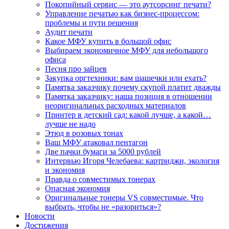
Покопийный сервис — это аутсорсинг печати?
Управление печатью как бизнес-процессом:
проблемы и пути решения
Аудит печати
Какое МФУ купить в большой офис
Выбираем экономичное МФУ для небольшого
офиса
Песня про зайцев
Закупка оргтехники: вам шашечки или ехать?
Памятка заказчику почему скупой платит дважды
Памятка заказчику: наша позиция в отношении
неоригинальных расходных материалов
Принтер в детский сад: какой лучше, а какой…
лучше не надо
Этюд в розовых тонах
Ваш МФУ атаковал пентагон
Две пачки бумаги за 5000 рублей
Интервью Игоря Челебаева: картриджи, экология
и экономия
Правда о совместимых тонерах
Опасная экономия
Оригинальные тонеры VS совместимые. Что
выбрать, чтобы не «разориться»?
Новости
Достижения