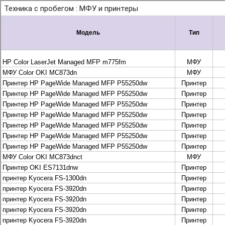
+7 495 925-88-95
info@lekom.ru
Рассчитать и заказать
Рассчитать и заказать
О компании
История Леком
Производители
Леком
Pantum
UTINET
G&G
ГК “Катюша”
Высокопроизводительные копиры DEVELOP
МФУ, копиры и принтеры KYOCERA
Принтеры и МФУ и факсы Brother
Плоттеры и МФУ Oce
Плоттеры и МФУ Oce