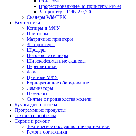
ProJet x60
Профессиональные 3d-принтеры ProJet
3d принтеры Felix 2.0,3.0
Сканеры WideTEK
Вся техника
Копиры и МФУ
Принтеры
Матричные принтеры
3D принтеры
Шредеры
Потоковые сканеры
Широкоформатные сканеры
Переплетчики
Факсы
Цветные МФУ
Корпоративное оборудование
Ламинаторы
Плоттеры
Снятые с производства модели
Бумага для плоттера
Программные продукты
Техника с пробегом
Сервис и ремонт
Техническое обслуживание оргтехники
Ремонт оргтехники