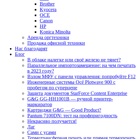
Brother
Kyocera
OCE
Canon
HP
Konica Minolta
Аренда оргтехники
Продажа офисной техники
Нас благодарят
Блог
В облаке налегке или своё железо не тянет?
Параллельное импортозамещение: на чем печатать
в 2023 году?
Взлом МФУ с панели управления: попробуйте F12
Инженерные системы Océ Plotwave 900 с
пробегом по суперцене
Защита документов StarForce Content Enterprise
G&G GG-HH1001B — ручной принтер-
маркиратор
Картриджи G&G — Good Product?
Pantum 7100DN: тест на профпригодность
Некрасиво получается!
Лаг
Сами с усами
Термотрансферная печать или прямая термопечать