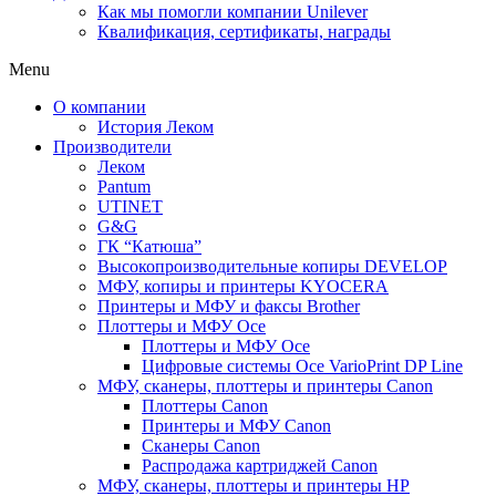
Как мы помогли компании Unilever
Квалификация, сертификаты, награды
Menu
О компании
История Леком
Производители
Леком
Pantum
UTINET
G&G
ГК “Катюша”
Высокопроизводительные копиры DEVELOP
МФУ, копиры и принтеры KYOCERA
Принтеры и МФУ и факсы Brother
Плоттеры и МФУ Oce
Плоттеры и МФУ Oce
Цифровые системы Oce VarioPrint DP Line
МФУ, сканеры, плоттеры и принтеры Canon
Плоттеры Canon
Принтеры и МФУ Canon
Сканеры Canon
Распродажа картриджей Canon
МФУ, сканеры, плоттеры и принтеры HP