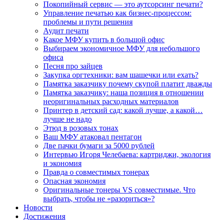
Покопийный сервис — это аутсорсинг печати?
Управление печатью как бизнес-процессом:
проблемы и пути решения
Аудит печати
Какое МФУ купить в большой офис
Выбираем экономичное МФУ для небольшого
офиса
Песня про зайцев
Закупка оргтехники: вам шашечки или ехать?
Памятка заказчику почему скупой платит дважды
Памятка заказчику: наша позиция в отношении
неоригинальных расходных материалов
Принтер в детский сад: какой лучше, а какой…
лучше не надо
Этюд в розовых тонах
Ваш МФУ атаковал пентагон
Две пачки бумаги за 5000 рублей
Интервью Игоря Челебаева: картриджи, экология
и экономия
Правда о совместимых тонерах
Опасная экономия
Оригинальные тонеры VS совместимые. Что
выбрать, чтобы не «разориться»?
Новости
Достижения