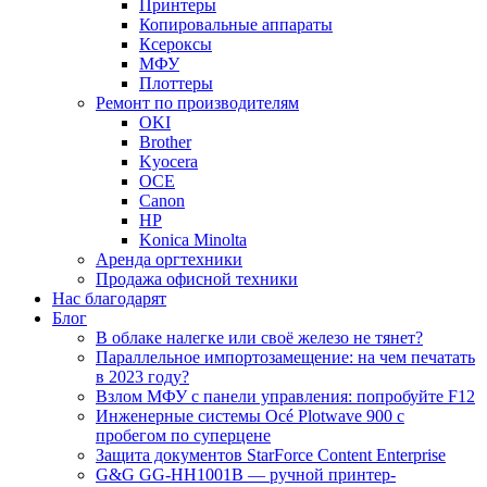
Принтеры
Копировальные аппараты
Ксероксы
МФУ
Плоттеры
Ремонт по производителям
OKI
Brother
Kyocera
OCE
Canon
HP
Konica Minolta
Аренда оргтехники
Продажа офисной техники
Нас благодарят
Блог
В облаке налегке или своё железо не тянет?
Параллельное импортозамещение: на чем печатать
в 2023 году?
Взлом МФУ с панели управления: попробуйте F12
Инженерные системы Océ Plotwave 900 с
пробегом по суперцене
Защита документов StarForce Content Enterprise
G&G GG-HH1001B — ручной принтер-