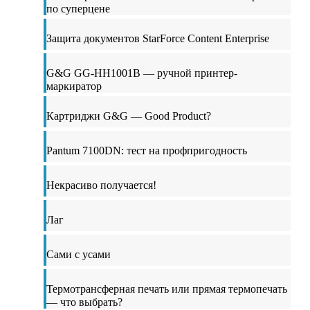
по суперцене
Защита документов StarForce Content Enterprise
G&G GG-HH1001B — ручной принтер-
маркиратор
Картриджи G&G — Good Product?
Pantum 7100DN: тест на профпригодность
Некрасиво получается!
Лаг
Сами с усами
Термотрансферная печать или прямая термопечать
— что выбрать?