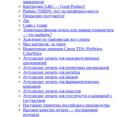
маркиратор
Картриджи G&G — Good Product?
Pantum 7100DN: тест на профпригодность
Некрасиво получается!
Лаг
Сами с усами
Термотрансферная печать или прямая термопечать
— что выбрать?
Хождение по граблям как вид спорта
Мал картридж, да дорог
Инженерные решения Canon TDS: PlotWave,
ColorWave
Аутсорсинг печати для производственных
предприятий
Аутсорсинг печати для проектных организаций
Аутсорсинг печати для ритейла
Аутсорсинг печати для банков
Аутсорсинг печати для фармацевтических
компаний
Аутсорсинг печати для юристов
Аутсорсинг печати для госструктур и компаний с
госучастием
Насущное: принтеры российского производства
Высокое качество печати — достижимый
результат