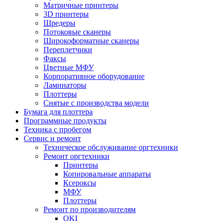
Матричные принтеры
3D принтеры
Шредеры
Потоковые сканеры
Широкоформатные сканеры
Переплетчики
Факсы
Цветные МФУ
Корпоративное оборудование
Ламинаторы
Плоттеры
Снятые с производства модели
Бумага для плоттера
Программные продукты
Техника с пробегом
Сервис и ремонт
Техническое обслуживание оргтехники
Ремонт оргтехники
Принтеры
Копировальные аппараты
Ксероксы
МФУ
Плоттеры
Ремонт по производителям
OKI