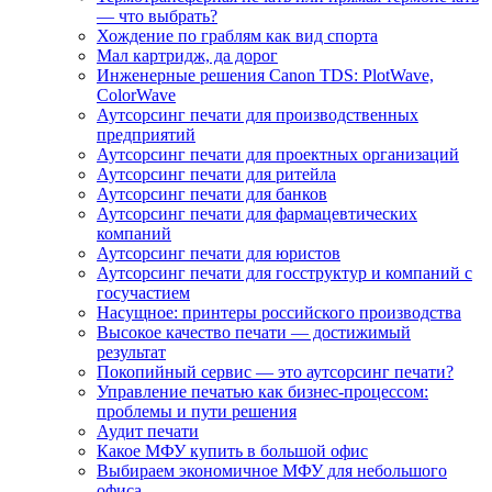
— что выбрать?
Хождение по граблям как вид спорта
Мал картридж, да дорог
Инженерные решения Canon TDS: PlotWave,
ColorWave
Аутсорсинг печати для производственных
предприятий
Аутсорсинг печати для проектных организаций
Аутсорсинг печати для ритейла
Аутсорсинг печати для банков
Аутсорсинг печати для фармацевтических
компаний
Аутсорсинг печати для юристов
Аутсорсинг печати для госструктур и компаний с
госучастием
Насущное: принтеры российского производства
Высокое качество печати — достижимый
результат
Покопийный сервис — это аутсорсинг печати?
Управление печатью как бизнес-процессом:
проблемы и пути решения
Аудит печати
Какое МФУ купить в большой офис
Выбираем экономичное МФУ для небольшого
офиса