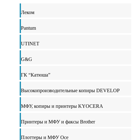
Леком
Pantum
UTINET
G&G
ГК “Катюша”
Высокопроизводительные копиры DEVELOP
МФУ, копиры и принтеры KYOCERA
Принтеры и МФУ и факсы Brother
Плоттеры и МФУ Oce