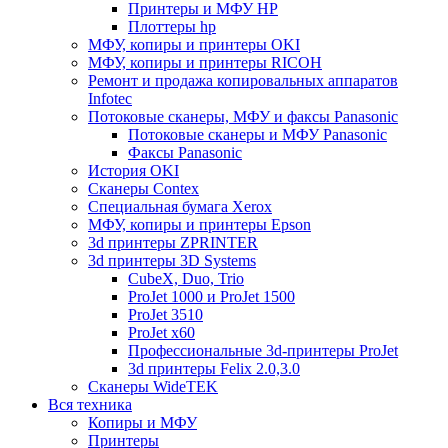
Принтеры и МФУ HP
Плоттеры hp
МФУ, копиры и принтеры OKI
МФУ, копиры и принтеры RICOH
Ремонт и продажа копировальных аппаратов
Infotec
Потоковые сканеры, МФУ и факсы Panasonic
Потоковые сканеры и МФУ Panasonic
Факсы Panasonic
История OKI
Сканеры Contex
Специальная бумага Xerox
МФУ, копиры и принтеры Epson
3d принтеры ZPRINTER
3d принтеры 3D Systems
CubeX, Duo, Trio
ProJet 1000 и ProJet 1500
ProJet 3510
ProJet x60
Профессиональные 3d-принтеры ProJet
3d принтеры Felix 2.0,3.0
Сканеры WideTEK
Вся техника
Копиры и МФУ
Принтеры