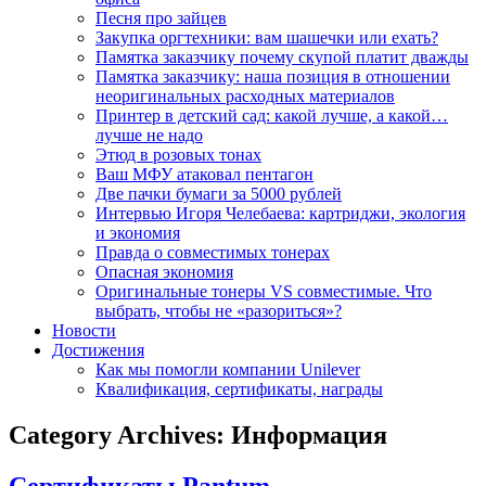
Песня про зайцев
Закупка оргтехники: вам шашечки или ехать?
Памятка заказчику почему скупой платит дважды
Памятка заказчику: наша позиция в отношении
неоригинальных расходных материалов
Принтер в детский сад: какой лучше, а какой…
лучше не надо
Этюд в розовых тонах
Ваш МФУ атаковал пентагон
Две пачки бумаги за 5000 рублей
Интервью Игоря Челебаева: картриджи, экология
и экономия
Правда о совместимых тонерах
Опасная экономия
Оригинальные тонеры VS совместимые. Что
выбрать, чтобы не «разориться»?
Новости
Достижения
Как мы помогли компании Unilever
Квалификация, сертификаты, награды
Category Archives: Информация
Сертификаты Pantum