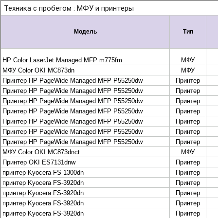
+7 495 925-88-95
info@lekom.ru
Рассчитать и заказать
Рассчитать и заказать
О компании
История Леком
Производители
Леком
Pantum
UTINET
G&G
ГК “Катюша”
Высокопроизводительные копиры DEVELOP
МФУ, копиры и принтеры KYOCERA
Принтеры и МФУ и факсы Brother
Плоттеры и МФУ Oce
Плоттеры и МФУ Oce