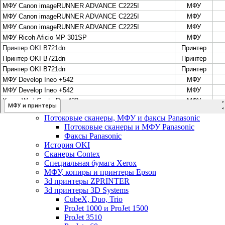
Цифровые системы Oce VarioPrint DP Line
МФУ, сканеры, плоттеры и принтеры Canon
Плоттеры Canon
Принтеры и МФУ Canon
Сканеры Canon
Распродажа картриджей Canon
МФУ, сканеры, плоттеры и принтеры HP
Принтеры и МФУ HP
Плоттеры hp
МФУ, копиры и принтеры OKI
МФУ, копиры и принтеры RICOH
Ремонт и продажа копировальных аппаратов
Infotec
Потоковые сканеры, МФУ и факсы Panasonic
Потоковые сканеры и МФУ Panasonic
Факсы Panasonic
История OKI
Сканеры Contex
Специальная бумага Xerox
МФУ, копиры и принтеры Epson
3d принтеры ZPRINTER
3d принтеры 3D Systems
CubeX, Duo, Trio
ProJet 1000 и ProJet 1500
ProJet 3510