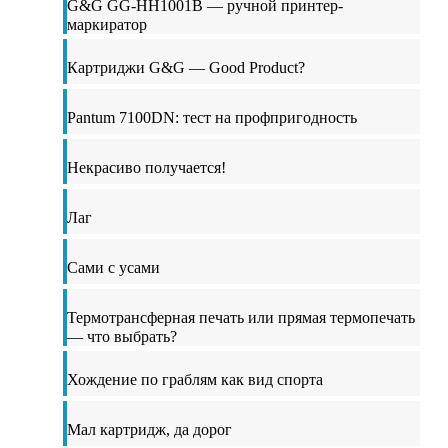
G&G GG-HH1001B — ручной принтер-
маркиратор
Картриджи G&G — Good Product?
Pantum 7100DN: тест на профпригодность
Некрасиво получается!
Лаг
Сами с усами
Термотрансферная печать или прямая термопечать
— что выбрать?
Хождение по граблям как вид спорта
Мал картридж, да дорог