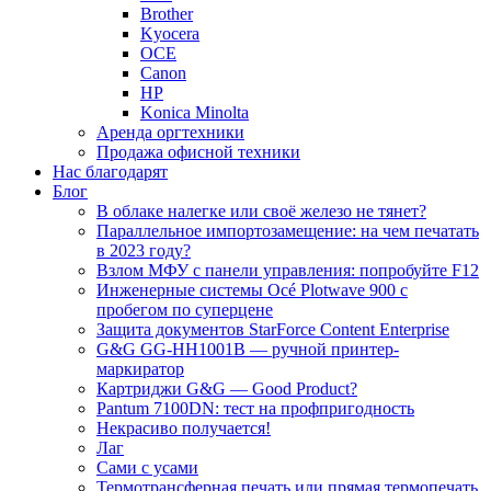
Brother
Kyocera
OCE
Canon
HP
Konica Minolta
Аренда оргтехники
Продажа офисной техники
Нас благодарят
Блог
В облаке налегке или своё железо не тянет?
Параллельное импортозамещение: на чем печатать
в 2023 году?
Взлом МФУ с панели управления: попробуйте F12
Инженерные системы Océ Plotwave 900 с
пробегом по суперцене
Защита документов StarForce Content Enterprise
G&G GG-HH1001B — ручной принтер-
маркиратор
Картриджи G&G — Good Product?
Pantum 7100DN: тест на профпригодность
Некрасиво получается!
Лаг
Сами с усами
Термотрансферная печать или прямая термопечать