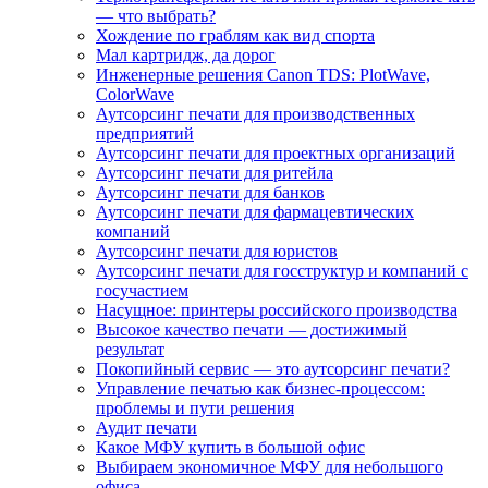
— что выбрать?
Хождение по граблям как вид спорта
Мал картридж, да дорог
Инженерные решения Canon TDS: PlotWave,
ColorWave
Аутсорсинг печати для производственных
предприятий
Аутсорсинг печати для проектных организаций
Аутсорсинг печати для ритейла
Аутсорсинг печати для банков
Аутсорсинг печати для фармацевтических
компаний
Аутсорсинг печати для юристов
Аутсорсинг печати для госструктур и компаний с
госучастием
Насущное: принтеры российского производства
Высокое качество печати — достижимый
результат
Покопийный сервис — это аутсорсинг печати?
Управление печатью как бизнес-процессом:
проблемы и пути решения
Аудит печати
Какое МФУ купить в большой офис
Выбираем экономичное МФУ для небольшого
офиса