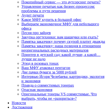
Покопийный сервис — это аутсорсинг печати?
Управление печатью как бизнес-процессом:
проблемы и пути решения
Аудит печати
Какое МФУ купить в большой офис
Выбираем экономичное МФУ для небольшого
офиса
Песня про зайцев
Закупка оргтехники: вам шашечки или ехать?
Памятка заказчику почему скупой платит дважды
Памятка заказчику: наша позиция в отношении
неоригинальных расходных материалов
Принтер в детский сад: какой лучше, а какой…
лучше не надо
Этюд в розовых тонах
Ваш МФУ атаковал пентагон
Две пачки бумаги за 5000 рублей
Интервью Игоря Челебаева: картриджи, экология
и экономия
Правда о совместимых тонерах
Опасная экономия
Оригинальные тонеры VS совместимые. Что
выбрать, чтобы не «разориться»?
Новости
Достижения