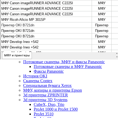
Цифровые системы Oce VarioPrint DP Line
МФУ, сканеры, плоттеры и принтеры Canon
Плоттеры Canon
Принтеры и МФУ Canon
Сканеры Canon
Распродажа картриджей Canon
МФУ, сканеры, плоттеры и принтеры HP
Принтеры и МФУ HP
Плоттеры hp
МФУ, копиры и принтеры OKI
МФУ, копиры и принтеры RICOH
Ремонт и продажа копировальных аппаратов
Infotec
Потоковые сканеры, МФУ и факсы Panasonic
Потоковые сканеры и МФУ Panasonic
Факсы Panasonic
История OKI
Сканеры Contex
Специальная бумага Xerox
МФУ, копиры и принтеры Epson
3d принтеры ZPRINTER
3d принтеры 3D Systems
CubeX, Duo, Trio
ProJet 1000 и ProJet 1500
ProJet 3510