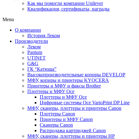
Как мы помогли компании Unilever
Квалификация, сертификаты, награды
Menu
О компании
История Леком
Производители
Леком
Pantum
UTINET
G&G
ГК “Катюша”
Высокопроизводительные копиры DEVELOP
МФУ, копиры и принтеры KYOCERA
Принтеры и МФУ и факсы Brother
Плоттеры и МФУ Oce
Плоттеры и МФУ Oce
Цифровые системы Oce VarioPrint DP Line
МФУ, сканеры, плоттеры и принтеры Canon
Плоттеры Canon
Принтеры и МФУ Canon
Сканеры Canon
Распродажа картриджей Canon
МФУ, сканеры, плоттеры и принтеры HP