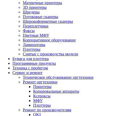
Матричные принтеры
3D принтеры
Шредеры
Потоковые сканеры
Широкоформатные сканеры
Переплетчики
Факсы
Цветные МФУ
Корпоративное оборудование
Ламинаторы
Плоттеры
Снятые с производства модели
Бумага для плоттера
Программные продукты
Техника с пробегом
Сервис и ремонт
Техническое обслуживание оргтехники
Ремонт оргтехники
Принтеры
Копировальные аппараты
Ксероксы
МФУ
Плоттеры
Ремонт по производителям
OKI