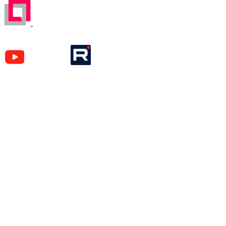
ЗАРЕГИСТРИРОВАН НА ПОРТАЛЕ
ПОСТАВЩИКОВ
YouTube
Rutube
Москва
м. Аэропорт,
Кочновский пр-д, д. 4 к.2
Карта проезда
Наши вакансии
Красногорск
м. Тушинская,
ул. Первомайская, д.16
Карта проезда
Отправляя любую форму на сайте, вы соглашаетесь
с
Политикой конфиденциальности
данного сайта | © 1992-