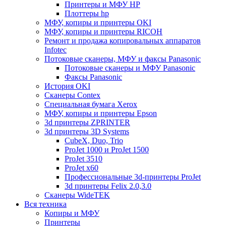
Принтеры и МФУ HP
Плоттеры hp
МФУ, копиры и принтеры OKI
МФУ, копиры и принтеры RICOH
Ремонт и продажа копировальных аппаратов
Infotec
Потоковые сканеры, МФУ и факсы Panasonic
Потоковые сканеры и МФУ Panasonic
Факсы Panasonic
История OKI
Сканеры Contex
Специальная бумага Xerox
МФУ, копиры и принтеры Epson
3d принтеры ZPRINTER
3d принтеры 3D Systems
CubeX, Duo, Trio
ProJet 1000 и ProJet 1500
ProJet 3510
ProJet x60
Профессиональные 3d-принтеры ProJet
3d принтеры Felix 2.0,3.0
Сканеры WideTEK
Вся техника
Копиры и МФУ
Принтеры