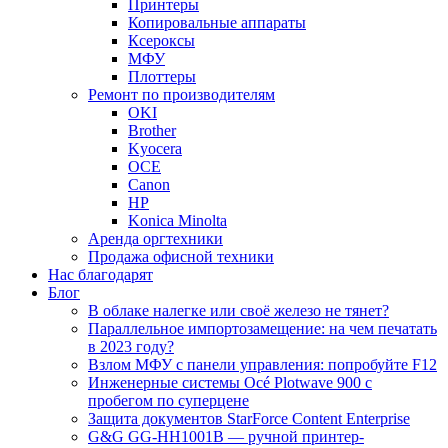
Принтеры
Копировальные аппараты
Ксероксы
МФУ
Плоттеры
Ремонт по производителям
OKI
Brother
Kyocera
OCE
Canon
HP
Konica Minolta
Аренда оргтехники
Продажа офисной техники
Нас благодарят
Блог
В облаке налегке или своё железо не тянет?
Параллельное импортозамещение: на чем печатать
в 2023 году?
Взлом МФУ с панели управления: попробуйте F12
Инженерные системы Océ Plotwave 900 с
пробегом по суперцене
Защита документов StarForce Content Enterprise
G&G GG-HH1001B — ручной принтер-