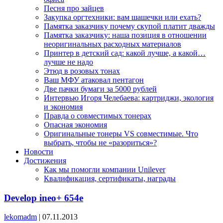
Песня про зайцев
Закупка оргтехники: вам шашечки или ехать?
Памятка заказчику почему скупой платит дважды
Памятка заказчику: наша позиция в отношении
неоригинальных расходных материалов
Принтер в детский сад: какой лучше, а какой…
лучше не надо
Этюд в розовых тонах
Ваш МФУ атаковал пентагон
Две пачки бумаги за 5000 рублей
Интервью Игоря Челебаева: картриджи, экология
и экономия
Правда о совместимых тонерах
Опасная экономия
Оригинальные тонеры VS совместимые. Что
выбрать, чтобы не «разориться»?
Новости
Достижения
Как мы помогли компании Unilever
Квалификация, сертификаты, награды
Develop ineo+ 654e
lekomadm
|
07.11.2013