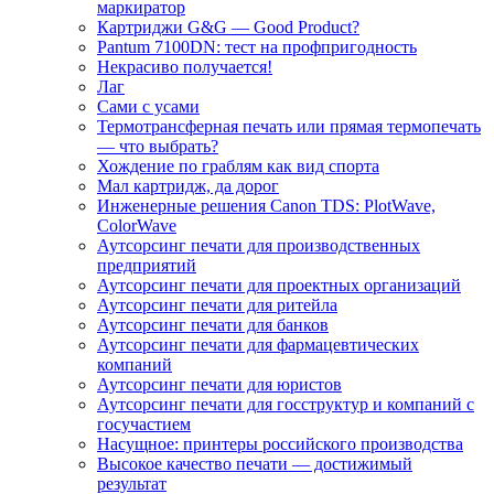
маркиратор
Картриджи G&G — Good Product?
Pantum 7100DN: тест на профпригодность
Некрасиво получается!
Лаг
Сами с усами
Термотрансферная печать или прямая термопечать
— что выбрать?
Хождение по граблям как вид спорта
Мал картридж, да дорог
Инженерные решения Canon TDS: PlotWave,
ColorWave
Аутсорсинг печати для производственных
предприятий
Аутсорсинг печати для проектных организаций
Аутсорсинг печати для ритейла
Аутсорсинг печати для банков
Аутсорсинг печати для фармацевтических
компаний
Аутсорсинг печати для юристов
Аутсорсинг печати для госструктур и компаний с
госучастием
Насущное: принтеры российского производства
Высокое качество печати — достижимый
результат