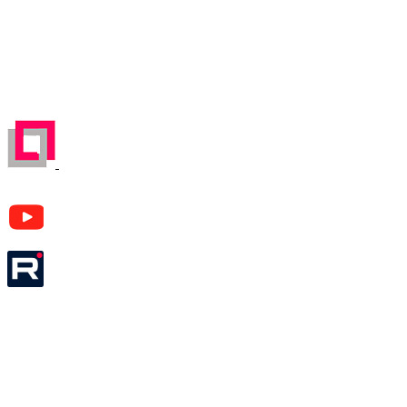
2026 ООО «ЛЕКОМ».
Все права на материалы, находящиеся на сайте, охраняются в
соответствии с законодательством РФ. При любом
использовании материалов сайта, ссылка на источник
обязательна.
ЗАРЕГЕСТРИРОВАН НА ПОРТАЛЕ
ПОСТАВЩИКОВ
YouTube канал Леком
Rutube канал Леком
Москва
м. Аэропорт,
Кочновский пр-д, д. 4 к.2
Карта проезда