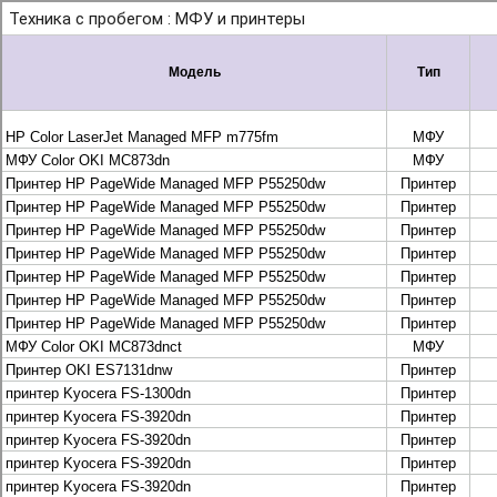
+7 495 925-88-95
info@lekom.ru
Рассчитать и заказать
Рассчитать и заказать
О компании
История Леком
Производители
Леком
Pantum
UTINET
G&G
ГК “Катюша”
Высокопроизводительные копиры DEVELOP
МФУ, копиры и принтеры KYOCERA
Принтеры и МФУ и факсы Brother
Плоттеры и МФУ Oce
Плоттеры и МФУ Oce