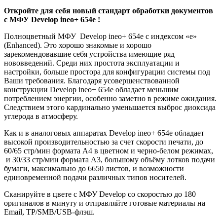
Откройте для себя новый стандарт обработки документов
с МФУ Develop ineo+ 654e !
Полноцветный МФУ Develop ineo+ 654e с индексом «е»
(Enhanced). Это хорошо знакомые и хорошо
зарекомендовавшие себя устройства имеющие ряд
нововведений. Среди них простота эксплуатации и
настройки, больше простора для конфигурации системы под
Ваши требования. Благодаря усовершенствованной
конструкции Develop ineo+ 654e обладает меньшим
потреблением энергии, особенно заметно в режиме ожидания.
Следствием этого кардинально уменьшается выброс диоксида
углерода в атмосферу.
Как и в аналоговых аппаратах Develop ineo+ 654e обладает
высокой производительностью за счет скорости печати, до
60/65 стр/мин формата А4 в цветном и черно-белом режимах,
и 30/33 стр/мин формата А3, большому объёму лотков подачи
бумаги, максимально до 6650 листов, и возможности
единовременной подачи различных типов носителей.
Сканируйте в цвете с МФУ Develop со скоростью до 180
оригиналов в минуту и отправляйте готовые материалы на
Email, TP/SMB/USB-флэш.