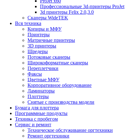
ProJet x60
Профессиональные 3d-принтеры ProJet
3d принтеры Felix 2.0,3.0
Сканеры WideTEK
Вся техника
Копиры и МФУ
Принтеры
Матричные принтеры
3D принтеры
Шредеры
Потоковые сканеры
Широкоформатные сканеры
Переплетчики
Факсы
Цветные МФУ
Корпоративное оборудование
Ламинаторы
Плоттеры
Снятые с производства модели
Бумага для плоттера
Программные продукты
Техника с пробегом
Сервис и ремонт
Техническое обслуживание оргтехники
Ремонт оргтехники