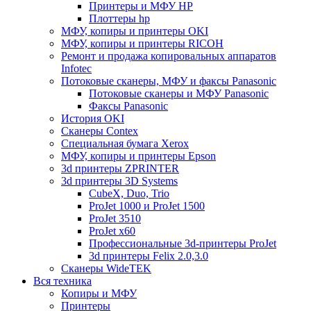
Принтеры и МФУ HP
Плоттеры hp
МФУ, копиры и принтеры OKI
МФУ, копиры и принтеры RICOH
Ремонт и продажа копировальных аппаратов
Infotec
Потоковые сканеры, МФУ и факсы Panasonic
Потоковые сканеры и МФУ Panasonic
Факсы Panasonic
История OKI
Сканеры Contex
Специальная бумага Xerox
МФУ, копиры и принтеры Epson
3d принтеры ZPRINTER
3d принтеры 3D Systems
CubeX, Duo, Trio
ProJet 1000 и ProJet 1500
ProJet 3510
ProJet x60
Профессиональные 3d-принтеры ProJet
3d принтеры Felix 2.0,3.0
Сканеры WideTEK
Вся техника
Копиры и МФУ
Принтеры