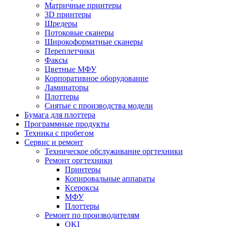
Матричные принтеры
3D принтеры
Шредеры
Потоковые сканеры
Широкоформатные сканеры
Переплетчики
Факсы
Цветные МФУ
Корпоративное оборудование
Ламинаторы
Плоттеры
Снятые с производства модели
Бумага для плоттера
Программные продукты
Техника с пробегом
Сервис и ремонт
Техническое обслуживание оргтехники
Ремонт оргтехники
Принтеры
Копировальные аппараты
Ксероксы
МФУ
Плоттеры
Ремонт по производителям
OKI