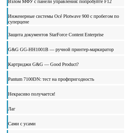
Взлом МФУ с панели управления: попробуйте F12
Инженерные системы Océ Plotwave 900 с пробегом по
суперцене
Защита документов StarForce Content Enterprise
G&G GG-HH1001B — ручной принтер-маркиратор
Картриджи G&G — Good Product?
Pantum 7100DN: тест на профпригодность
Некрасиво получается!
Лаг
Сами с усами