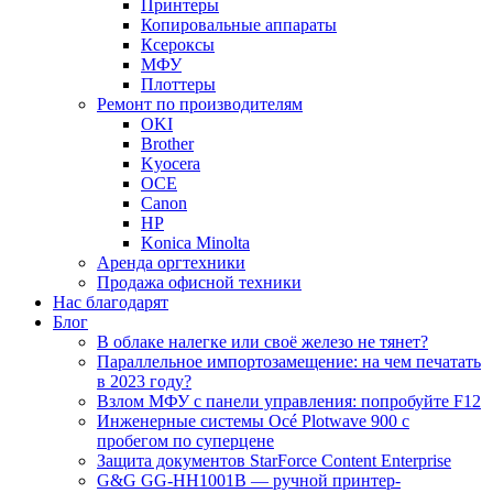
Принтеры
Копировальные аппараты
Ксероксы
МФУ
Плоттеры
Ремонт по производителям
OKI
Brother
Kyocera
OCE
Canon
HP
Konica Minolta
Аренда оргтехники
Продажа офисной техники
Нас благодарят
Блог
В облаке налегке или своё железо не тянет?
Параллельное импортозамещение: на чем печатать
в 2023 году?
Взлом МФУ с панели управления: попробуйте F12
Инженерные системы Océ Plotwave 900 с
пробегом по суперцене
Защита документов StarForce Content Enterprise
G&G GG-HH1001B — ручной принтер-