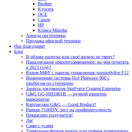
Brother
Kyocera
OCE
Canon
HP
Konica Minolta
Аренда оргтехники
Продажа офисной техники
Нас благодарят
Блог
В облаке налегке или своё железо не тянет?
Параллельное импортозамещение: на чем печатать
в 2023 году?
Взлом МФУ с панели управления: попробуйте F12
Инженерные системы Océ Plotwave 900 с
пробегом по суперцене
Защита документов StarForce Content Enterprise
G&G GG-HH1001B — ручной принтер-
маркиратор
Картриджи G&G — Good Product?
Pantum 7100DN: тест на профпригодность
Некрасиво получается!
Лаг
Сами с усами
Термотрансферная печать или прямая термопечать