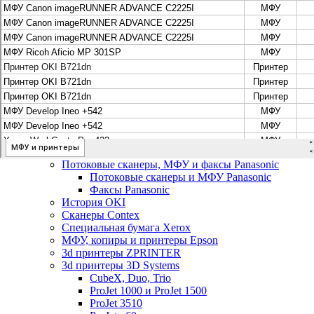
Цифровые системы Oce VarioPrint DP Line
МФУ, сканеры, плоттеры и принтеры Canon
Плоттеры Canon
Принтеры и МФУ Canon
Сканеры Canon
Распродажа картриджей Canon
МФУ, сканеры, плоттеры и принтеры HP
Принтеры и МФУ HP
Плоттеры hp
МФУ, копиры и принтеры OKI
МФУ, копиры и принтеры RICOH
Ремонт и продажа копировальных аппаратов
Infotec
Потоковые сканеры, МФУ и факсы Panasonic
Потоковые сканеры и МФУ Panasonic
Факсы Panasonic
История OKI
Сканеры Contex
Специальная бумага Xerox
МФУ, копиры и принтеры Epson
3d принтеры ZPRINTER
3d принтеры 3D Systems
CubeX, Duo, Trio
ProJet 1000 и ProJet 1500
ProJet 3510