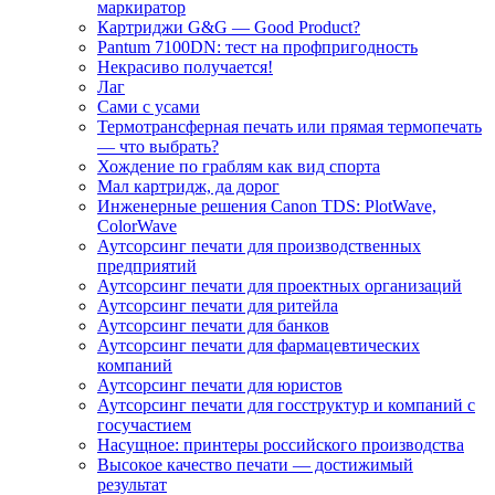
маркиратор
Картриджи G&G — Good Product?
Pantum 7100DN: тест на профпригодность
Некрасиво получается!
Лаг
Сами с усами
Термотрансферная печать или прямая термопечать
— что выбрать?
Хождение по граблям как вид спорта
Мал картридж, да дорог
Инженерные решения Canon TDS: PlotWave,
ColorWave
Аутсорсинг печати для производственных
предприятий
Аутсорсинг печати для проектных организаций
Аутсорсинг печати для ритейла
Аутсорсинг печати для банков
Аутсорсинг печати для фармацевтических
компаний
Аутсорсинг печати для юристов
Аутсорсинг печати для госструктур и компаний с
госучастием
Насущное: принтеры российского производства
Высокое качество печати — достижимый
результат