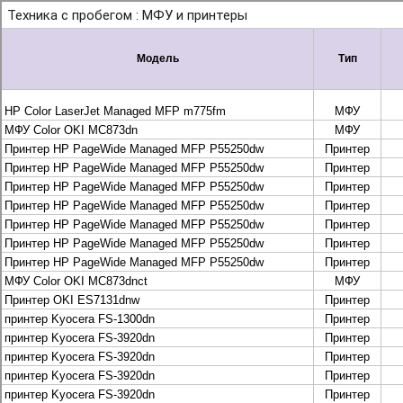
+7 495 925-88-95
info@lekom.ru
Рассчитать и заказать
Рассчитать и заказать
О компании
История Леком
Производители
Леком
Pantum
UTINET
G&G
ГК “Катюша”
Высокопроизводительные копиры DEVELOP
МФУ, копиры и принтеры KYOCERA
Принтеры и МФУ и факсы Brother
Плоттеры и МФУ Oce
Плоттеры и МФУ Oce