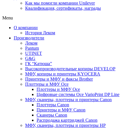
Как мы помогли компании Unilever
Квалификация, сертификаты, награды
Menu
О компании
История Леком
Производители
Леком
Pantum
UTINET
G&G
ГК “Катюша”
Высокопроизводительные копиры DEVELOP
МФУ, копиры и принтеры KYOCERA
Принтеры и МФУ и факсы Brother
Плоттеры и МФУ Oce
Плоттеры и МФУ Oce
Цифровые системы Oce VarioPrint DP Line
МФУ, сканеры, плоттеры и принтеры Canon
Плоттеры Canon
Принтеры и МФУ Canon
Сканеры Canon
Распродажа картриджей Canon
МФУ, сканеры, плоттеры и принтеры HP