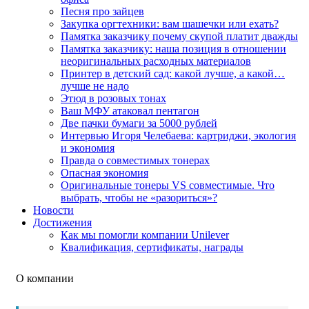
Песня про зайцев
Закупка оргтехники: вам шашечки или ехать?
Памятка заказчику почему скупой платит дважды
Памятка заказчику: наша позиция в отношении
неоригинальных расходных материалов
Принтер в детский сад: какой лучше, а какой…
лучше не надо
Этюд в розовых тонах
Ваш МФУ атаковал пентагон
Две пачки бумаги за 5000 рублей
Интервью Игоря Челебаева: картриджи, экология
и экономия
Правда о совместимых тонерах
Опасная экономия
Оригинальные тонеры VS совместимые. Что
выбрать, чтобы не «разориться»?
Новости
Достижения
Как мы помогли компании Unilever
Квалификация, сертификаты, награды
О компании