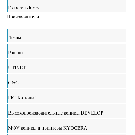
История Леком
Производители
Леком
Pantum
UTINET
G&G
ГК “Катюша”
Высокопроизводительные копиры DEVELOP
МФУ, копиры и принтеры KYOCERA