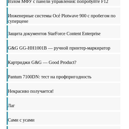
Взлом МФУ с панели управления: попробуйте F12
Инженерные системы Océ Plotwave 900 с пробегом по
суперцене
Защита документов StarForce Content Enterprise
G&G GG-HH1001B — ручной принтер-маркиратор
Картриджи G&G — Good Product?
Pantum 7100DN: тест на профпригодность
Некрасиво получается!
Лаг
Сами с усами