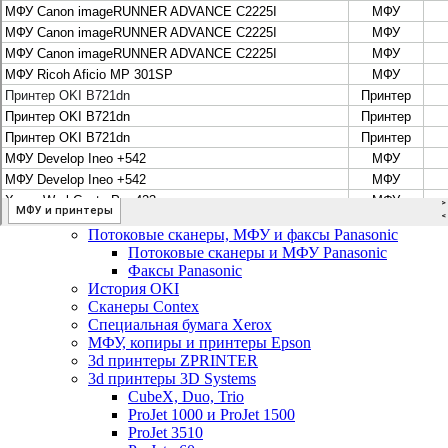
Цифровые системы Oce VarioPrint DP Line
МФУ, сканеры, плоттеры и принтеры Canon
Плоттеры Canon
Принтеры и МФУ Canon
Сканеры Canon
Распродажа картриджей Canon
МФУ, сканеры, плоттеры и принтеры HP
Принтеры и МФУ HP
Плоттеры hp
МФУ, копиры и принтеры OKI
МФУ, копиры и принтеры RICOH
Ремонт и продажа копировальных аппаратов
Infotec
Потоковые сканеры, МФУ и факсы Panasonic
Потоковые сканеры и МФУ Panasonic
Факсы Panasonic
История OKI
Сканеры Contex
Специальная бумага Xerox
МФУ, копиры и принтеры Epson
3d принтеры ZPRINTER
3d принтеры 3D Systems
CubeX, Duo, Trio
ProJet 1000 и ProJet 1500
ProJet 3510