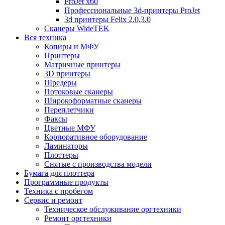
ProJet x60
Профессиональные 3d-принтеры ProJet
3d принтеры Felix 2.0,3.0
Сканеры WideTEK
Вся техника
Копиры и МФУ
Принтеры
Матричные принтеры
3D принтеры
Шредеры
Потоковые сканеры
Широкоформатные сканеры
Переплетчики
Факсы
Цветные МФУ
Корпоративное оборудование
Ламинаторы
Плоттеры
Снятые с производства модели
Бумага для плоттера
Программные продукты
Техника с пробегом
Сервис и ремонт
Техническое обслуживание оргтехники
Ремонт оргтехники