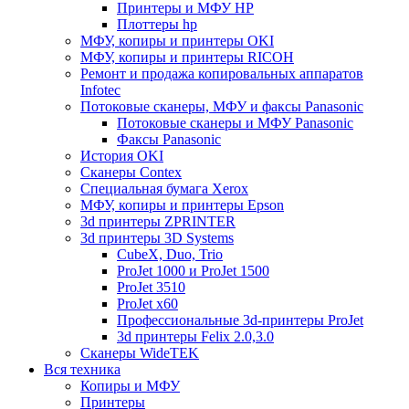
Принтеры и МФУ HP
Плоттеры hp
МФУ, копиры и принтеры OKI
МФУ, копиры и принтеры RICOH
Ремонт и продажа копировальных аппаратов
Infotec
Потоковые сканеры, МФУ и факсы Panasonic
Потоковые сканеры и МФУ Panasonic
Факсы Panasonic
История OKI
Сканеры Contex
Специальная бумага Xerox
МФУ, копиры и принтеры Epson
3d принтеры ZPRINTER
3d принтеры 3D Systems
CubeX, Duo, Trio
ProJet 1000 и ProJet 1500
ProJet 3510
ProJet x60
Профессиональные 3d-принтеры ProJet
3d принтеры Felix 2.0,3.0
Сканеры WideTEK
Вся техника
Копиры и МФУ
Принтеры