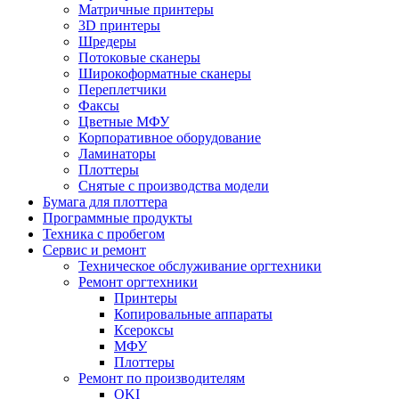
Матричные принтеры
3D принтеры
Шредеры
Потоковые сканеры
Широкоформатные сканеры
Переплетчики
Факсы
Цветные МФУ
Корпоративное оборудование
Ламинаторы
Плоттеры
Снятые с производства модели
Бумага для плоттера
Программные продукты
Техника с пробегом
Сервис и ремонт
Техническое обслуживание оргтехники
Ремонт оргтехники
Принтеры
Копировальные аппараты
Ксероксы
МФУ
Плоттеры
Ремонт по производителям
OKI