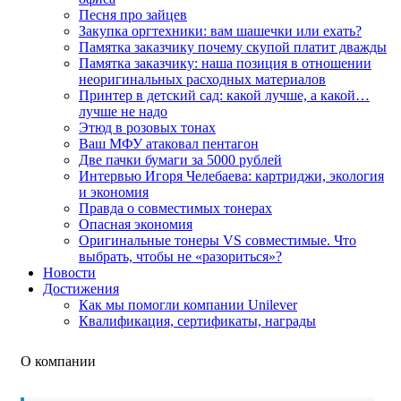
Песня про зайцев
Закупка оргтехники: вам шашечки или ехать?
Памятка заказчику почему скупой платит дважды
Памятка заказчику: наша позиция в отношении
неоригинальных расходных материалов
Принтер в детский сад: какой лучше, а какой…
лучше не надо
Этюд в розовых тонах
Ваш МФУ атаковал пентагон
Две пачки бумаги за 5000 рублей
Интервью Игоря Челебаева: картриджи, экология
и экономия
Правда о совместимых тонерах
Опасная экономия
Оригинальные тонеры VS совместимые. Что
выбрать, чтобы не «разориться»?
Новости
Достижения
Как мы помогли компании Unilever
Квалификация, сертификаты, награды
О компании