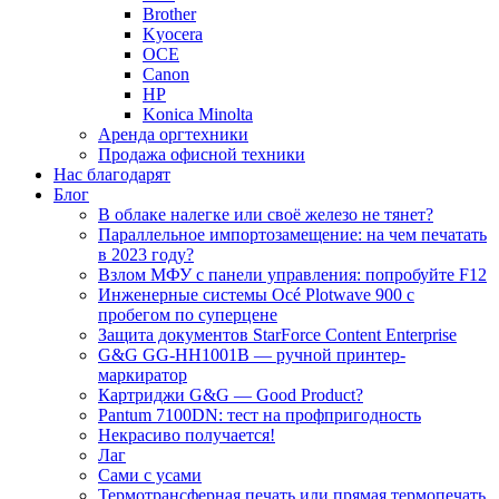
Brother
Kyocera
OCE
Canon
HP
Konica Minolta
Аренда оргтехники
Продажа офисной техники
Нас благодарят
Блог
В облаке налегке или своё железо не тянет?
Параллельное импортозамещение: на чем печатать
в 2023 году?
Взлом МФУ с панели управления: попробуйте F12
Инженерные системы Océ Plotwave 900 с
пробегом по суперцене
Защита документов StarForce Content Enterprise
G&G GG-HH1001B — ручной принтер-
маркиратор
Картриджи G&G — Good Product?
Pantum 7100DN: тест на профпригодность
Некрасиво получается!
Лаг
Сами с усами
Термотрансферная печать или прямая термопечать