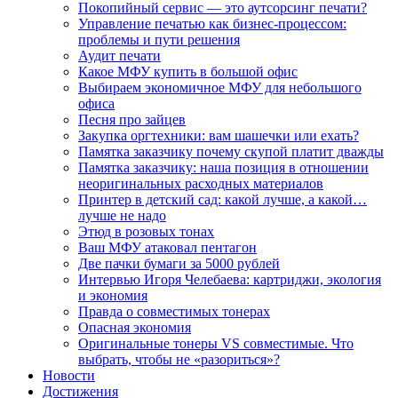
Покопийный сервис — это аутсорсинг печати?
Управление печатью как бизнес-процессом:
проблемы и пути решения
Аудит печати
Какое МФУ купить в большой офис
Выбираем экономичное МФУ для небольшого
офиса
Песня про зайцев
Закупка оргтехники: вам шашечки или ехать?
Памятка заказчику почему скупой платит дважды
Памятка заказчику: наша позиция в отношении
неоригинальных расходных материалов
Принтер в детский сад: какой лучше, а какой…
лучше не надо
Этюд в розовых тонах
Ваш МФУ атаковал пентагон
Две пачки бумаги за 5000 рублей
Интервью Игоря Челебаева: картриджи, экология
и экономия
Правда о совместимых тонерах
Опасная экономия
Оригинальные тонеры VS совместимые. Что
выбрать, чтобы не «разориться»?
Новости
Достижения