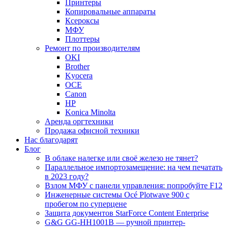
Принтеры
Копировальные аппараты
Ксероксы
МФУ
Плоттеры
Ремонт по производителям
OKI
Brother
Kyocera
OCE
Canon
HP
Konica Minolta
Аренда оргтехники
Продажа офисной техники
Нас благодарят
Блог
В облаке налегке или своё железо не тянет?
Параллельное импортозамещение: на чем печатать
в 2023 году?
Взлом МФУ с панели управления: попробуйте F12
Инженерные системы Océ Plotwave 900 с
пробегом по суперцене
Защита документов StarForce Content Enterprise
G&G GG-HH1001B — ручной принтер-