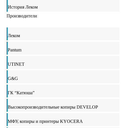
История Леком
Производители
Леком
Pantum
UTINET
G&G
ГК “Катюша”
Высокопроизводительные копиры DEVELOP
МФУ, копиры и принтеры KYOCERA