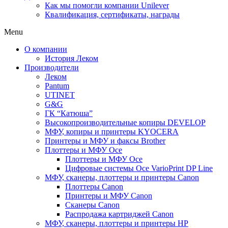
Как мы помогли компании Unilever
Квалификация, сертификаты, награды
Menu
О компании
История Леком
Производители
Леком
Pantum
UTINET
G&G
ГК “Катюша”
Высокопроизводительные копиры DEVELOP
МФУ, копиры и принтеры KYOCERA
Принтеры и МФУ и факсы Brother
Плоттеры и МФУ Oce
Плоттеры и МФУ Oce
Цифровые системы Oce VarioPrint DP Line
МФУ, сканеры, плоттеры и принтеры Canon
Плоттеры Canon
Принтеры и МФУ Canon
Сканеры Canon
Распродажа картриджей Canon
МФУ, сканеры, плоттеры и принтеры HP