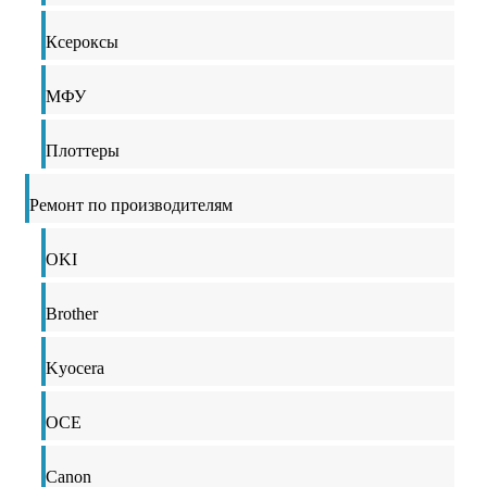
Ксероксы
МФУ
Плоттеры
Ремонт по производителям
OKI
Brother
Kyocera
OCE
Canon