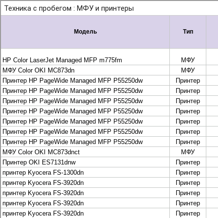
+7 495 925-88-95
info@lekom.ru
Рассчитать и заказать
Рассчитать и заказать
О компании
История Леком
Производители
Леком
Pantum
UTINET
G&G
ГК “Катюша”
Высокопроизводительные копиры DEVELOP
МФУ, копиры и принтеры KYOCERA
Принтеры и МФУ и факсы Brother
Плоттеры и МФУ Oce
Плоттеры и МФУ Oce