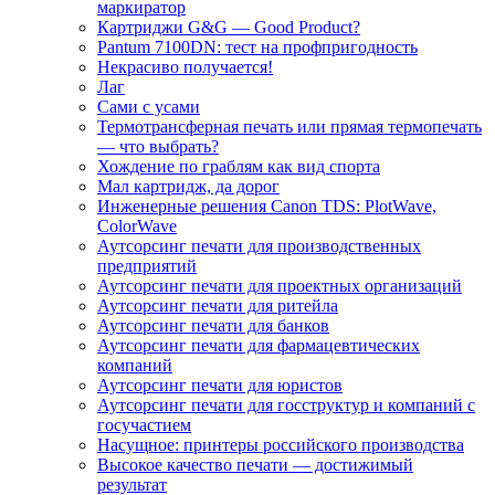
маркиратор
Картриджи G&G — Good Product?
Pantum 7100DN: тест на профпригодность
Некрасиво получается!
Лаг
Сами с усами
Термотрансферная печать или прямая термопечать
— что выбрать?
Хождение по граблям как вид спорта
Мал картридж, да дорог
Инженерные решения Canon TDS: PlotWave,
ColorWave
Аутсорсинг печати для производственных
предприятий
Аутсорсинг печати для проектных организаций
Аутсорсинг печати для ритейла
Аутсорсинг печати для банков
Аутсорсинг печати для фармацевтических
компаний
Аутсорсинг печати для юристов
Аутсорсинг печати для госструктур и компаний с
госучастием
Насущное: принтеры российского производства
Высокое качество печати — достижимый
результат