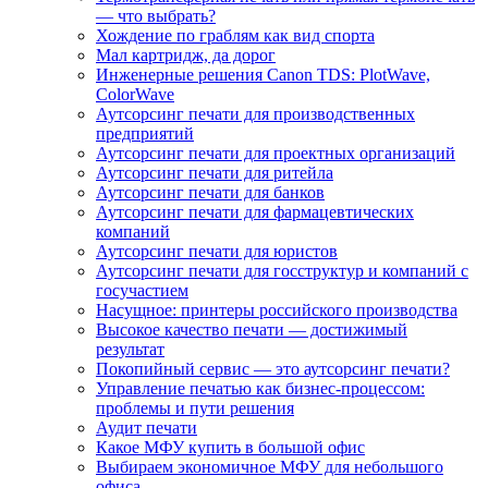
— что выбрать?
Хождение по граблям как вид спорта
Мал картридж, да дорог
Инженерные решения Canon TDS: PlotWave,
ColorWave
Аутсорсинг печати для производственных
предприятий
Аутсорсинг печати для проектных организаций
Аутсорсинг печати для ритейла
Аутсорсинг печати для банков
Аутсорсинг печати для фармацевтических
компаний
Аутсорсинг печати для юристов
Аутсорсинг печати для госструктур и компаний с
госучастием
Насущное: принтеры российского производства
Высокое качество печати — достижимый
результат
Покопийный сервис — это аутсорсинг печати?
Управление печатью как бизнес-процессом:
проблемы и пути решения
Аудит печати
Какое МФУ купить в большой офис
Выбираем экономичное МФУ для небольшого
офиса