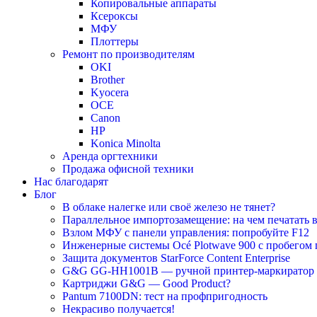
Копировальные аппараты
Ксероксы
МФУ
Плоттеры
Ремонт по производителям
OKI
Brother
Kyocera
OCE
Canon
HP
Konica Minolta
Аренда оргтехники
Продажа офисной техники
Нас благодарят
Блог
В облаке налегке или своё железо не тянет?
Параллельное импортозамещение: на чем печатать в
Взлом МФУ с панели управления: попробуйте F12
Инженерные системы Océ Plotwave 900 с пробегом 
Защита документов StarForce Content Enterprise
G&G GG-HH1001B — ручной принтер-маркиратор
Картриджи G&G — Good Product?
Pantum 7100DN: тест на профпригодность
Некрасиво получается!