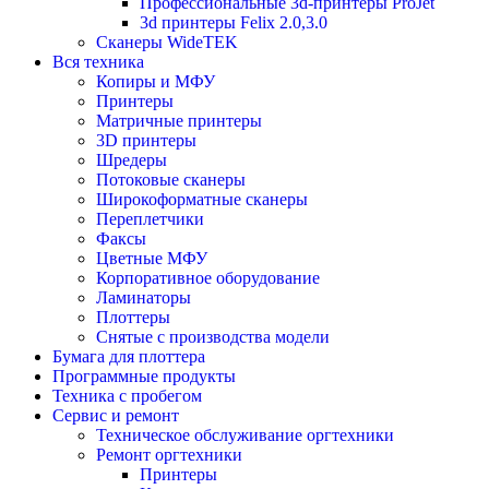
Профессиональные 3d-принтеры ProJet
3d принтеры Felix 2.0,3.0
Сканеры WideTEK
Вся техника
Копиры и МФУ
Принтеры
Матричные принтеры
3D принтеры
Шредеры
Потоковые сканеры
Широкоформатные сканеры
Переплетчики
Факсы
Цветные МФУ
Корпоративное оборудование
Ламинаторы
Плоттеры
Снятые с производства модели
Бумага для плоттера
Программные продукты
Техника с пробегом
Сервис и ремонт
Техническое обслуживание оргтехники
Ремонт оргтехники
Принтеры