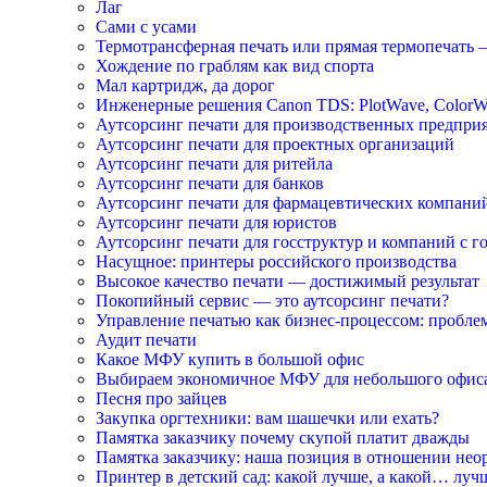
Лаг
Сами с усами
Термотрансферная печать или прямая термопечать 
Хождение по граблям как вид спорта
Мал картридж, да дорог
Инженерные решения Canon TDS: PlotWave, ColorW
Аутсорсинг печати для производственных предпри
Аутсорсинг печати для проектных организаций
Аутсорсинг печати для ритейла
Аутсорсинг печати для банков
Аутсорсинг печати для фармацевтических компани
Аутсорсинг печати для юристов
Аутсорсинг печати для госструктур и компаний с г
Насущное: принтеры российского производства
Высокое качество печати — достижимый результат
Покопийный сервис — это аутсорсинг печати?
Управление печатью как бизнес-процессом: пробле
Аудит печати
Какое МФУ купить в большой офис
Выбираем экономичное МФУ для небольшого офис
Песня про зайцев
Закупка оргтехники: вам шашечки или ехать?
Памятка заказчику почему скупой платит дважды
Памятка заказчику: наша позиция в отношении не
Принтер в детский сад: какой лучше, а какой… луч