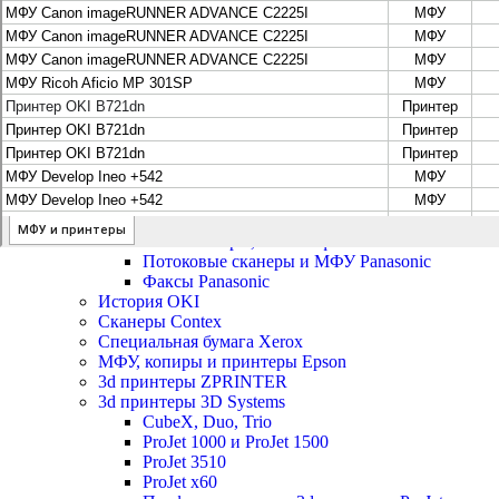
Цифровые системы Oce VarioPrint DP Line
МФУ, сканеры, плоттеры и принтеры Canon
Плоттеры Canon
Принтеры и МФУ Canon
Сканеры Canon
Распродажа картриджей Canon
МФУ, сканеры, плоттеры и принтеры HP
Принтеры и МФУ HP
Плоттеры hp
МФУ, копиры и принтеры OKI
МФУ, копиры и принтеры RICOH
Ремонт и продажа копировальных аппаратов Infotec
Потоковые сканеры, МФУ и факсы Panasonic
Потоковые сканеры и МФУ Panasonic
Факсы Panasonic
История OKI
Сканеры Contex
Специальная бумага Xerox
МФУ, копиры и принтеры Epson
3d принтеры ZPRINTER
3d принтеры 3D Systems
CubeX, Duo, Trio
ProJet 1000 и ProJet 1500
ProJet 3510
ProJet x60