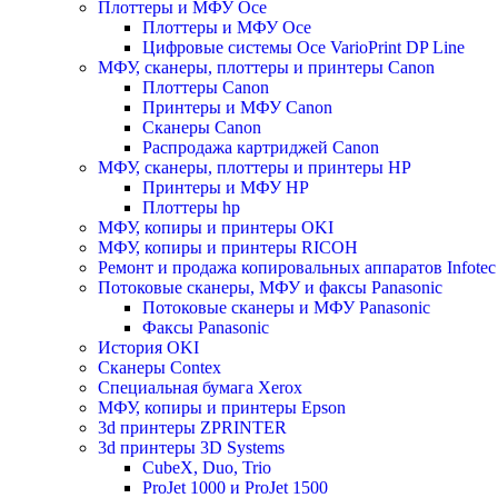
Плоттеры и МФУ Oce
Плоттеры и МФУ Oce
Цифровые системы Oce VarioPrint DP Line
МФУ, сканеры, плоттеры и принтеры Canon
Плоттеры Canon
Принтеры и МФУ Canon
Сканеры Canon
Распродажа картриджей Canon
МФУ, сканеры, плоттеры и принтеры HP
Принтеры и МФУ HP
Плоттеры hp
МФУ, копиры и принтеры OKI
МФУ, копиры и принтеры RICOH
Ремонт и продажа копировальных аппаратов Infotec
Потоковые сканеры, МФУ и факсы Panasonic
Потоковые сканеры и МФУ Panasonic
Факсы Panasonic
История OKI
Сканеры Contex
Специальная бумага Xerox
МФУ, копиры и принтеры Epson
3d принтеры ZPRINTER
3d принтеры 3D Systems
CubeX, Duo, Trio
ProJet 1000 и ProJet 1500