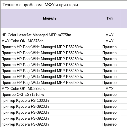
+7 495 925-88-95
info@lekom.ru
Рассчитать и заказать
Рассчитать и заказать
О компании
История Леком
Производители
Леком
Pantum
UTINET
G&G
ГК “Катюша”
Высокопроизводительные копиры DEVELOP
МФУ, копиры и принтеры KYOCERA
Принтеры и МФУ и факсы Brother
Плоттеры и МФУ Oce
Плоттеры и МФУ Oce