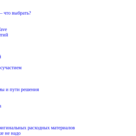
— что выбрать?
ave
ятий
й
осучастием
мы и пути решения
а
оригинальных расходных материалов
ше не надо