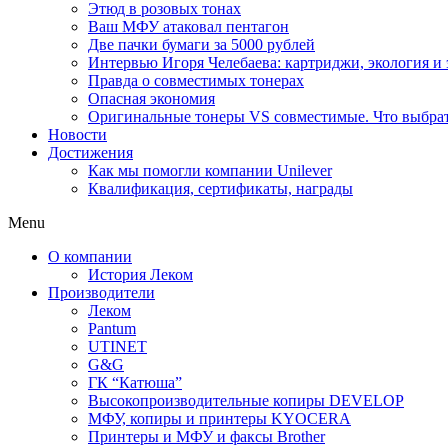
Этюд в розовых тонах
Ваш МФУ атаковал пентагон
Две пачки бумаги за 5000 рублей
Интервью Игоря Челебаева: картриджи, экология и
Правда о совместимых тонерах
Опасная экономия
Оригинальные тонеры VS совместимые. Что выбрать
Новости
Достижения
Как мы помогли компании Unilever
Квалификация, сертификаты, награды
Menu
О компании
История Леком
Производители
Леком
Pantum
UTINET
G&G
ГК “Катюша”
Высокопроизводительные копиры DEVELOP
МФУ, копиры и принтеры KYOCERA
Принтеры и МФУ и факсы Brother