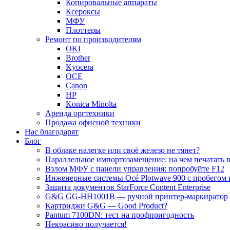
Копировальные аппараты
Ксероксы
МФУ
Плоттеры
Ремонт по производителям
OKI
Brother
Kyocera
OCE
Canon
HP
Konica Minolta
Аренда оргтехники
Продажа офисной техники
Нас благодарят
Блог
В облаке налегке или своё железо не тянет?
Параллельное импортозамещение: на чем печатать в
Взлом МФУ с панели управления: попробуйте F12
Инженерные системы Océ Plotwave 900 с пробегом 
Защита документов StarForce Content Enterprise
G&G GG-HH1001B — ручной принтер-маркиратор
Картриджи G&G — Good Product?
Pantum 7100DN: тест на профпригодность
Некрасиво получается!