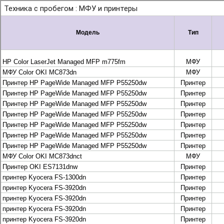
+7 495 925-88-95
info@lekom.ru
Рассчитать и заказать
Рассчитать и заказать
О компании
История Леком
Производители
Леком
Pantum
UTINET
G&G
ГК “Катюша”
Высокопроизводительные копиры DEVELOP
МФУ, копиры и принтеры KYOCERA
Принтеры и МФУ и факсы Brother
Плоттеры и МФУ Oce
Плоттеры и МФУ Oce