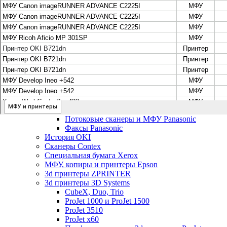
Цифровые системы Oce VarioPrint DP Line
МФУ, сканеры, плоттеры и принтеры Canon
Плоттеры Canon
Принтеры и МФУ Canon
Сканеры Canon
Распродажа картриджей Canon
МФУ, сканеры, плоттеры и принтеры HP
Принтеры и МФУ HP
Плоттеры hp
МФУ, копиры и принтеры OKI
МФУ, копиры и принтеры RICOH
Ремонт и продажа копировальных аппаратов Infotec
Потоковые сканеры, МФУ и факсы Panasonic
Потоковые сканеры и МФУ Panasonic
Факсы Panasonic
История OKI
Сканеры Contex
Специальная бумага Xerox
МФУ, копиры и принтеры Epson
3d принтеры ZPRINTER
3d принтеры 3D Systems
CubeX, Duo, Trio
ProJet 1000 и ProJet 1500
ProJet 3510
ProJet x60