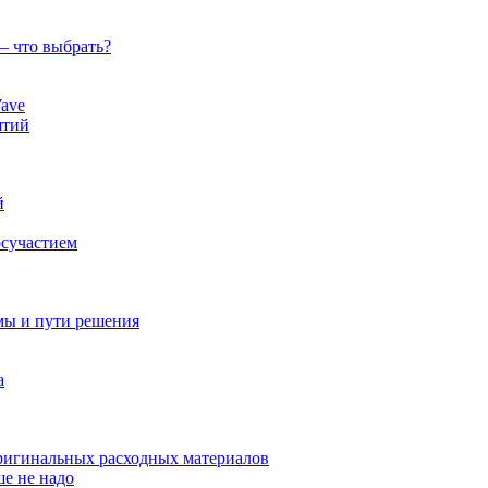
— что выбрать?
ave
ятий
й
осучастием
мы и пути решения
а
оригинальных расходных материалов
ше не надо