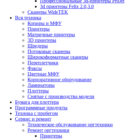
Профессиональные 3d-принтеры ProJet
3d принтеры Felix 2.0,3.0
Сканеры WideTEK
Вся техника
Копиры и МФУ
Принтеры
Матричные принтеры
3D принтеры
Шредеры
Потоковые сканеры
Широкоформатные сканеры
Переплетчики
Факсы
Цветные МФУ
Корпоративное оборудование
Ламинаторы
Плоттеры
Снятые с производства модели
Бумага для плоттера
Программные продукты
Техника с пробегом
Сервис и ремонт
Техническое обслуживание оргтехники
Ремонт оргтехники
Принтеры