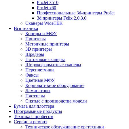
ProJet 3510
ProJet x60
Профессиональные 3d-принтеры ProJet
3d принтеры Felix 2.0,3.0
Сканеры WideTEK
Вся техника
Копиры и МФУ
Принтеры
Матричные принтеры
3D принтеры
Шредеры
Потоковые сканеры
Широкоформатные сканеры
Переплетчики
Факсы
Цветные МФУ
Корпоративное оборудование
Ламинаторы
Плоттеры
Снятые с производства модели
Бумага для плоттера
Программные продукты
Техника с пробегом
Сервис и ремонт
Техническое обслуживание оргтехники