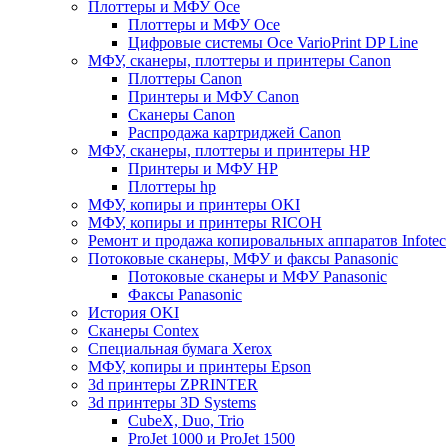
Плоттеры и МФУ Oce
Плоттеры и МФУ Oce
Цифровые системы Oce VarioPrint DP Line
МФУ, сканеры, плоттеры и принтеры Canon
Плоттеры Canon
Принтеры и МФУ Canon
Сканеры Canon
Распродажа картриджей Canon
МФУ, сканеры, плоттеры и принтеры HP
Принтеры и МФУ HP
Плоттеры hp
МФУ, копиры и принтеры OKI
МФУ, копиры и принтеры RICOH
Ремонт и продажа копировальных аппаратов Infotec
Потоковые сканеры, МФУ и факсы Panasonic
Потоковые сканеры и МФУ Panasonic
Факсы Panasonic
История OKI
Сканеры Contex
Специальная бумага Xerox
МФУ, копиры и принтеры Epson
3d принтеры ZPRINTER
3d принтеры 3D Systems
CubeX, Duo, Trio
ProJet 1000 и ProJet 1500