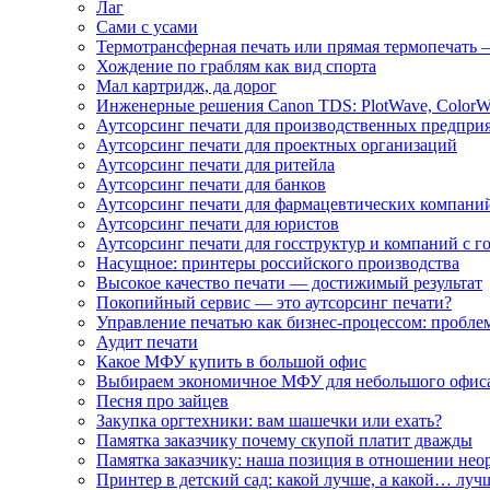
Лаг
Сами с усами
Термотрансферная печать или прямая термопечать 
Хождение по граблям как вид спорта
Мал картридж, да дорог
Инженерные решения Canon TDS: PlotWave, ColorW
Аутсорсинг печати для производственных предпри
Аутсорсинг печати для проектных организаций
Аутсорсинг печати для ритейла
Аутсорсинг печати для банков
Аутсорсинг печати для фармацевтических компани
Аутсорсинг печати для юристов
Аутсорсинг печати для госструктур и компаний с г
Насущное: принтеры российского производства
Высокое качество печати — достижимый результат
Покопийный сервис — это аутсорсинг печати?
Управление печатью как бизнес-процессом: пробле
Аудит печати
Какое МФУ купить в большой офис
Выбираем экономичное МФУ для небольшого офис
Песня про зайцев
Закупка оргтехники: вам шашечки или ехать?
Памятка заказчику почему скупой платит дважды
Памятка заказчику: наша позиция в отношении не
Принтер в детский сад: какой лучше, а какой… луч