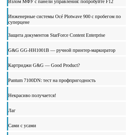
Взлом МФУ с панели управления: попробуйте F12
Инженерные системы Océ Plotwave 900 с пробегом по
суперцене
Защита документов StarForce Content Enterprise
G&G GG-HH1001B — ручной принтер-маркиратор
Картриджи G&G — Good Product?
Pantum 7100DN: тест на профпригодность
Некрасиво получается!
Лаг
Сами с усами