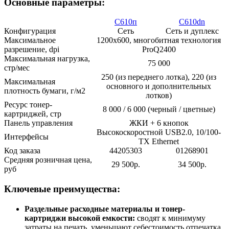
Основные параметры:
С610п
C610dn
Конфигурация
Сеть
Сеть и дуплекс
Максимальное
1200х600, многобитная технология
разрешение, dpi
ProQ2400
Максимальная нагрузка,
75 000
стр/мес
250 (из переднего лотка), 220 (из
Максимальная
основного и дополнительных
плотность бумаги, г/м2
лотков)
Ресурс тонер-
8 000 / 6 000 (черный / цветные)
картриджей, стр
Панель управления
ЖКИ + 6 кнопок
Высокоскоростной USB2.0, 10/100-
Интерфейсы
TX Ethernet
Код заказа
44205303
01268901
Средняя розничная цена,
29 500р.
34 500р.
руб
Ключевые преимущества:
Раздельные расходные материалы и тонер-
картриджи высокой емкости:
сводят к минимуму
затраты на печать, уменьшают себестоимость отпечатка