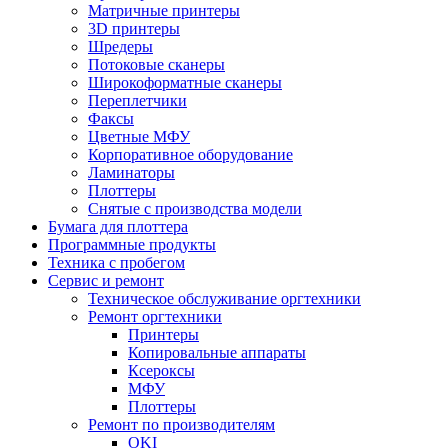
Матричные принтеры
3D принтеры
Шредеры
Потоковые сканеры
Широкоформатные сканеры
Переплетчики
Факсы
Цветные МФУ
Корпоративное оборудование
Ламинаторы
Плоттеры
Снятые с производства модели
Бумага для плоттера
Программные продукты
Техника с пробегом
Сервис и ремонт
Техническое обслуживание оргтехники
Ремонт оргтехники
Принтеры
Копировальные аппараты
Ксероксы
МФУ
Плоттеры
Ремонт по производителям
OKI