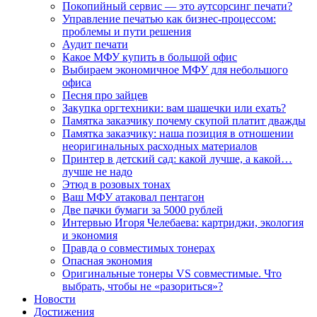
Покопийный сервис — это аутсорсинг печати?
Управление печатью как бизнес-процессом:
проблемы и пути решения
Аудит печати
Какое МФУ купить в большой офис
Выбираем экономичное МФУ для небольшого
офиса
Песня про зайцев
Закупка оргтехники: вам шашечки или ехать?
Памятка заказчику почему скупой платит дважды
Памятка заказчику: наша позиция в отношении
неоригинальных расходных материалов
Принтер в детский сад: какой лучше, а какой…
лучше не надо
Этюд в розовых тонах
Ваш МФУ атаковал пентагон
Две пачки бумаги за 5000 рублей
Интервью Игоря Челебаева: картриджи, экология
и экономия
Правда о совместимых тонерах
Опасная экономия
Оригинальные тонеры VS совместимые. Что
выбрать, чтобы не «разориться»?
Новости
Достижения