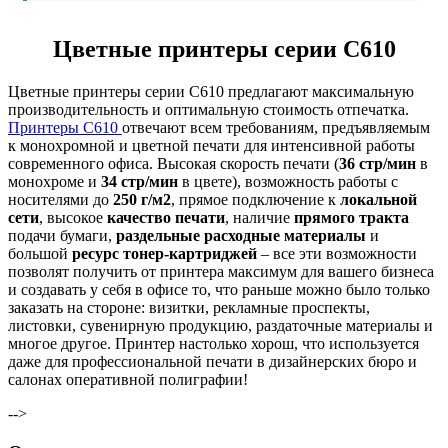
Цветные принтеры серии С610
Цветные принтеры серии С610 предлагают максимальную
производительность и оптимальную стоимость отпечатка.
Принтеры С610
отвечают всем требованиям, предъявляемым
к монохромной и цветной печати для интенсивной работы
современного офиса. Высокая скорость печати (
36 стр/мин
в
монохроме и
34 стр/мин
в цвете), возможность работы с
носителями до
250 г/м2
, прямое подключение к
локальной
сети
, высокое
качество печати
, наличие
прямого тракта
подачи бумаги,
раздельные расходные материалы
и
большой
ресурс тонер-картриджей
– все эти возможности
позволят получить от принтера максимум для вашего бизнеса
и создавать у себя в офисе то, что раньше можно было только
заказать на стороне: визитки, рекламные проспекты,
листовки, сувенирную продукцию, раздаточные материалы и
многое другое. Принтер настолько хорош, что используется
даже для профессиональной печати в дизайнерских бюро и
салонах оперативной полиграфии!
-->