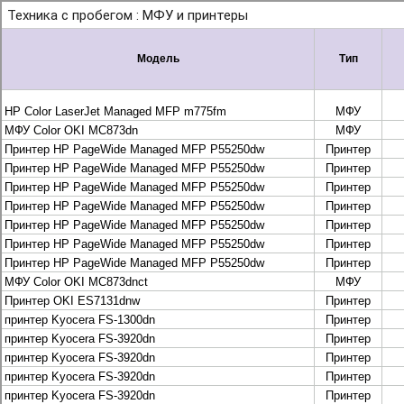
+7 495 925-88-95
info@lekom.ru
Рассчитать и заказать
Рассчитать и заказать
О компании
История Леком
Производители
Леком
Pantum
UTINET
G&G
ГК “Катюша”
Высокопроизводительные копиры DEVELOP
МФУ, копиры и принтеры KYOCERA
Принтеры и МФУ и факсы Brother
Плоттеры и МФУ Oce
Плоттеры и МФУ Oce