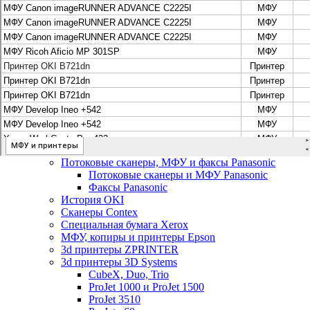
Цифровые системы Oce VarioPrint DP Line
МФУ, сканеры, плоттеры и принтеры Canon
Плоттеры Canon
Принтеры и МФУ Canon
Сканеры Canon
Распродажа картриджей Canon
МФУ, сканеры, плоттеры и принтеры HP
Принтеры и МФУ HP
Плоттеры hp
МФУ, копиры и принтеры OKI
МФУ, копиры и принтеры RICOH
Ремонт и продажа копировальных аппаратов
Infotec
Потоковые сканеры, МФУ и факсы Panasonic
Потоковые сканеры и МФУ Panasonic
Факсы Panasonic
История OKI
Сканеры Contex
Специальная бумага Xerox
МФУ, копиры и принтеры Epson
3d принтеры ZPRINTER
3d принтеры 3D Systems
CubeX, Duo, Trio
ProJet 1000 и ProJet 1500
ProJet 3510