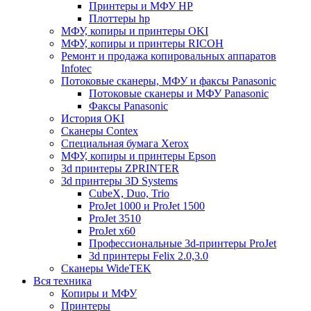
Принтеры и МФУ HP
Плоттеры hp
МФУ, копиры и принтеры OKI
МФУ, копиры и принтеры RICOH
Ремонт и продажа копировальных аппаратов
Infotec
Потоковые сканеры, МФУ и факсы Panasonic
Потоковые сканеры и МФУ Panasonic
Факсы Panasonic
История OKI
Сканеры Contex
Специальная бумага Xerox
МФУ, копиры и принтеры Epson
3d принтеры ZPRINTER
3d принтеры 3D Systems
CubeX, Duo, Trio
ProJet 1000 и ProJet 1500
ProJet 3510
ProJet x60
Профессиональные 3d-принтеры ProJet
3d принтеры Felix 2.0,3.0
Сканеры WideTEK
Вся техника
Копиры и МФУ
Принтеры