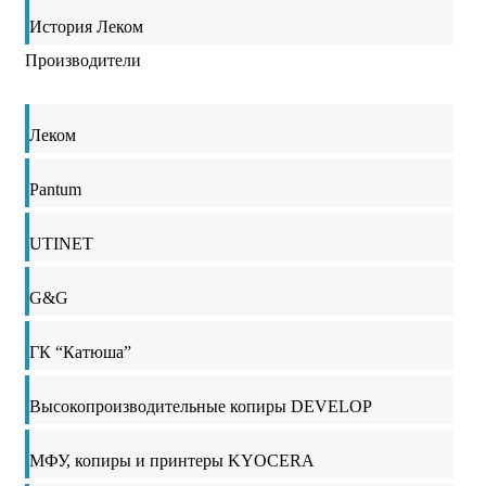
История Леком
Производители
Леком
Pantum
UTINET
G&G
ГК “Катюша”
Высокопроизводительные копиры DEVELOP
МФУ, копиры и принтеры KYOCERA