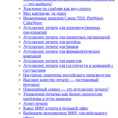
— что выбрать?
Хождение по граблям как вид спорта
Мал картридж, да дорог
Инженерные решения Canon TDS: PlotWave,
ColorWave
Аутсорсинг печати для производственных
предприятий
Аутсорсинг печати для проектных организаций
Аутсорсинг печати для ритейла
Аутсорсинг печати для банков
Аутсорсинг печати для фармацевтических
компаний
Аутсорсинг печати для юристов
Аутсорсинг печати для госструктур и компаний с
госучастием
Насущное: принтеры российского производства
Высокое качество печати — достижимый
результат
Покопийный сервис — это аутсорсинг печати?
Управление печатью как бизнес-процессом:
проблемы и пути решения
Аудит печати
Какое МФУ купить в большой офис
Выбираем экономичное МФУ для небольшого
офиса