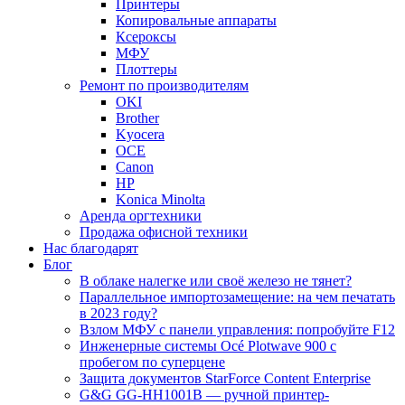
Принтеры
Копировальные аппараты
Ксероксы
МФУ
Плоттеры
Ремонт по производителям
OKI
Brother
Kyocera
OCE
Canon
HP
Konica Minolta
Аренда оргтехники
Продажа офисной техники
Нас благодарят
Блог
В облаке налегке или своё железо не тянет?
Параллельное импортозамещение: на чем печатать
в 2023 году?
Взлом МФУ с панели управления: попробуйте F12
Инженерные системы Océ Plotwave 900 с
пробегом по суперцене
Защита документов StarForce Content Enterprise
G&G GG-HH1001B — ручной принтер-