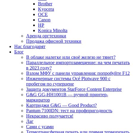
Brother
Kyocera
OCE
Canon
HP
Konica Minolta
Аренда оргтехники
Продажа офисной техники
Нас благодарят
Блог
В облаке налегке или своё железо не тянет?
Параллельное импортозамещение: на чем печатать
в 2023 году?
Взлом МФУ с панели управления: попробуйте F12
Инженерные системы Océ Plotwave 900 с
пробегом по суперцене
Защита документов StarForce Content Enterprise
G&G GG-HH1001B — ручной принтер-
маркиратор
Картриджи G&G — Good Product?
Pantum 7100DN: тест на профпригодность
Некрасиво получается!
Лаг
Сами с усами
Термотрансферная печать или прямая термопечать