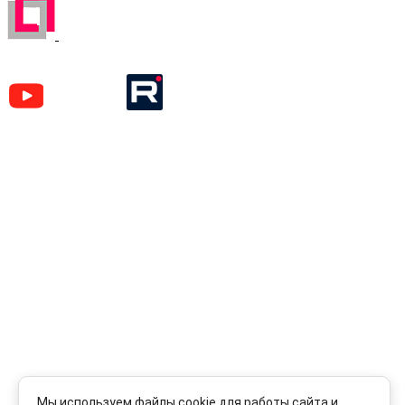
ЗАРЕГИСТРИРОВАН НА ПОРТАЛЕ
ПОСТАВЩИКОВ
YouTube
Rutube
Москва
м. Аэропорт,
Кочновский пр-д, д. 4 к.2
Карта проезда
Наши вакансии
Красногорск
м. Тушинская,
ул. Первомайская, д.16
Карта проезда
Отправляя любую форму на сайте, вы соглашаетесь
с
Политикой конфиденциальности
данного сайта | © 1992-
2026 ООО «ЛЕКОМ».
Мы используем файлы cookie для работы сайта и