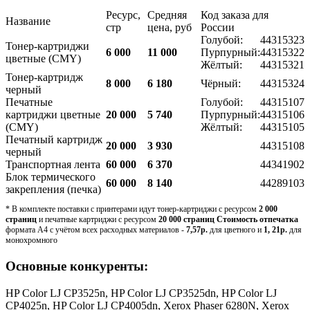
Ресурс,
Средняя
Код заказа для
Название
стр
цена, руб
России
Голубой:
44315323
Тонер-картриджи
6 000
11 000
Пурпурный:
44315322
цветные (CMY)
Жёлтый:
44315321
Тонер-картридж
8 000
6 180
Чёрный:
44315324
черный
Печатные
Голубой:
44315107
картриджи цветные
20 000
5 740
Пурпурный:
44315106
(CMY)
Жёлтый:
44315105
Печатный картридж
20 000
3 930
44315108
черный
Транспортная лента
60 000
6 370
44341902
Блок термического
60 000
8 140
44289103
закрепления (печка)
* В комплекте поставки с принтерами идут тонер-картриджи с ресурсом
2 000
страниц
и печатные картриджи с ресурсом
20 000 страниц Стоимость отпечатка
формата А4 с учётом всех расходных материалов -
7,57р.
для цветного и
1, 21р.
для
монохромного
Основные конкуренты:
HP Color LJ CP3525n, HP Color LJ CP3525dn, HP Color LJ
CP4025n, HP Color LJ CP4005dn, Xerox Phaser 6280N, Xerox