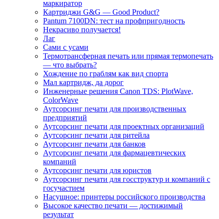
маркиратор
Картриджи G&G — Good Product?
Pantum 7100DN: тест на профпригодность
Некрасиво получается!
Лаг
Сами с усами
Термотрансферная печать или прямая термопечать
— что выбрать?
Хождение по граблям как вид спорта
Мал картридж, да дорог
Инженерные решения Canon TDS: PlotWave,
ColorWave
Аутсорсинг печати для производственных
предприятий
Аутсорсинг печати для проектных организаций
Аутсорсинг печати для ритейла
Аутсорсинг печати для банков
Аутсорсинг печати для фармацевтических
компаний
Аутсорсинг печати для юристов
Аутсорсинг печати для госструктур и компаний с
госучастием
Насущное: принтеры российского производства
Высокое качество печати — достижимый
результат