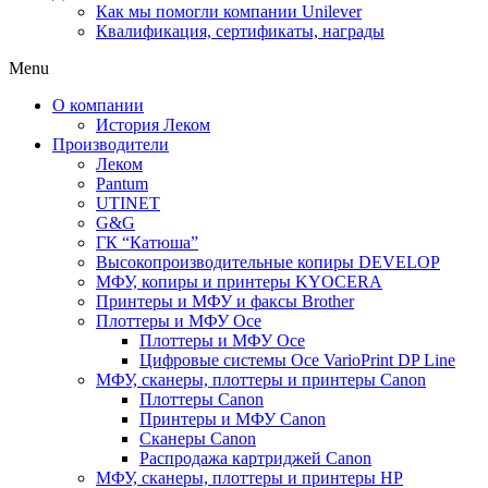
Как мы помогли компании Unilever
Квалификация, сертификаты, награды
Menu
О компании
История Леком
Производители
Леком
Pantum
UTINET
G&G
ГК “Катюша”
Высокопроизводительные копиры DEVELOP
МФУ, копиры и принтеры KYOCERA
Принтеры и МФУ и факсы Brother
Плоттеры и МФУ Oce
Плоттеры и МФУ Oce
Цифровые системы Oce VarioPrint DP Line
МФУ, сканеры, плоттеры и принтеры Canon
Плоттеры Canon
Принтеры и МФУ Canon
Сканеры Canon
Распродажа картриджей Canon
МФУ, сканеры, плоттеры и принтеры HP