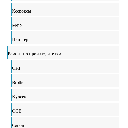
Ксероксы
МФУ
Плоттеры
Ремонт по производителям
OKI
Brother
Kyocera
OCE
Canon