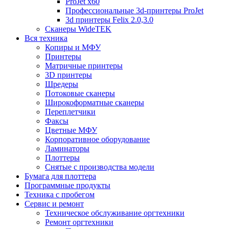
ProJet x60
Профессиональные 3d-принтеры ProJet
3d принтеры Felix 2.0,3.0
Сканеры WideTEK
Вся техника
Копиры и МФУ
Принтеры
Матричные принтеры
3D принтеры
Шредеры
Потоковые сканеры
Широкоформатные сканеры
Переплетчики
Факсы
Цветные МФУ
Корпоративное оборудование
Ламинаторы
Плоттеры
Снятые с производства модели
Бумага для плоттера
Программные продукты
Техника с пробегом
Сервис и ремонт
Техническое обслуживание оргтехники
Ремонт оргтехники