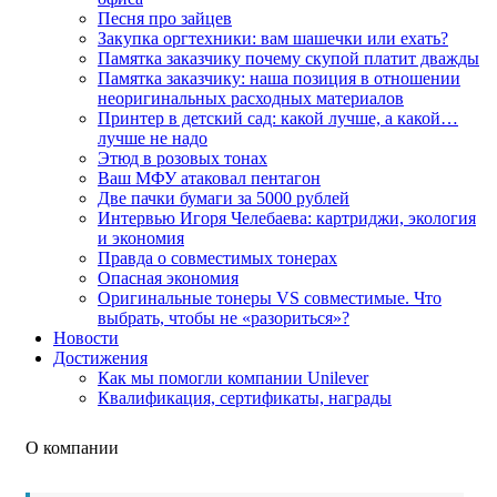
Песня про зайцев
Закупка оргтехники: вам шашечки или ехать?
Памятка заказчику почему скупой платит дважды
Памятка заказчику: наша позиция в отношении
неоригинальных расходных материалов
Принтер в детский сад: какой лучше, а какой…
лучше не надо
Этюд в розовых тонах
Ваш МФУ атаковал пентагон
Две пачки бумаги за 5000 рублей
Интервью Игоря Челебаева: картриджи, экология
и экономия
Правда о совместимых тонерах
Опасная экономия
Оригинальные тонеры VS совместимые. Что
выбрать, чтобы не «разориться»?
Новости
Достижения
Как мы помогли компании Unilever
Квалификация, сертификаты, награды
О компании