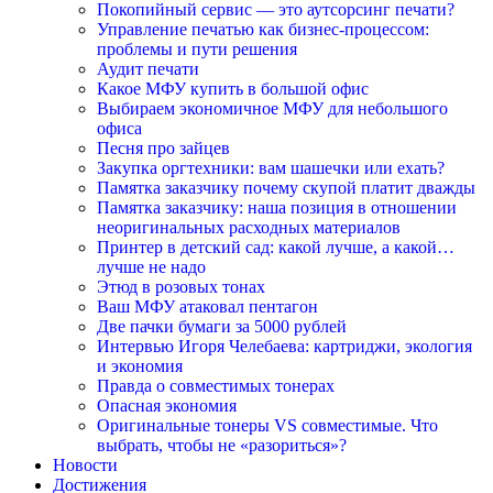
Покопийный сервис — это аутсорсинг печати?
Управление печатью как бизнес-процессом:
проблемы и пути решения
Аудит печати
Какое МФУ купить в большой офис
Выбираем экономичное МФУ для небольшого
офиса
Песня про зайцев
Закупка оргтехники: вам шашечки или ехать?
Памятка заказчику почему скупой платит дважды
Памятка заказчику: наша позиция в отношении
неоригинальных расходных материалов
Принтер в детский сад: какой лучше, а какой…
лучше не надо
Этюд в розовых тонах
Ваш МФУ атаковал пентагон
Две пачки бумаги за 5000 рублей
Интервью Игоря Челебаева: картриджи, экология
и экономия
Правда о совместимых тонерах
Опасная экономия
Оригинальные тонеры VS совместимые. Что
выбрать, чтобы не «разориться»?
Новости
Достижения