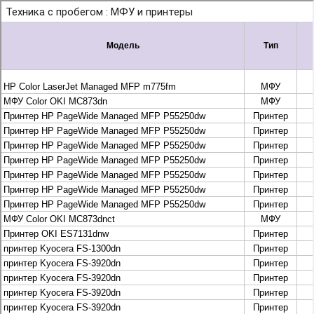
+7 495 925-88-95
info@lekom.ru
Рассчитать и заказать
Рассчитать и заказать
О компании
История Леком
Производители
Леком
Pantum
UTINET
G&G
ГК “Катюша”
Высокопроизводительные копиры DEVELOP
МФУ, копиры и принтеры KYOCERA
Принтеры и МФУ и факсы Brother
Плоттеры и МФУ Oce
Плоттеры и МФУ Oce