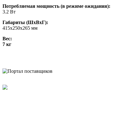
Потребляемая мощность (в режиме ожидания):
3.2 Вт
Габариты (ШхВхГ):
415х250х265 мм
Вес:
7 кг
ЗАРЕГИСТРИРОВАН НА ПОРТАЛЕ
ПОСТАВЩИКОВ
YouTube
Rutube
Москва
м. Аэропорт,
Кочновский пр-д, д. 4 к.2
Карта проезда
Наши вакансии