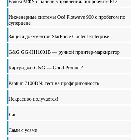
Взлом МФУ с панели управления: попробуйте F12
Инженерные системы Océ Plotwave 900 с пробегом по
суперцене
Защита документов StarForce Content Enterprise
G&G GG-HH1001B — ручной принтер-маркиратор
Картриджи G&G — Good Product?
Pantum 7100DN: тест на профпригодность
Некрасиво получается!
Лаг
Сами с усами