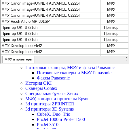
Цифровые системы Oce VarioPrint DP Line
МФУ, сканеры, плоттеры и принтеры Canon
Плоттеры Canon
Принтеры и МФУ Canon
Сканеры Canon
Распродажа картриджей Canon
МФУ, сканеры, плоттеры и принтеры HP
Принтеры и МФУ HP
Плоттеры hp
МФУ, копиры и принтеры OKI
МФУ, копиры и принтеры RICOH
Ремонт и продажа копировальных аппаратов
Infotec
Потоковые сканеры, МФУ и факсы Panasonic
Потоковые сканеры и МФУ Panasonic
Факсы Panasonic
История OKI
Сканеры Contex
Специальная бумага Xerox
МФУ, копиры и принтеры Epson
3d принтеры ZPRINTER
3d принтеры 3D Systems
CubeX, Duo, Trio
ProJet 1000 и ProJet 1500
ProJet 3510