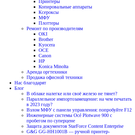
Принтеры
Копировальные аппараты
Ксероксы
МФУ
Плоттеры
Ремонт по производителям
OKI
Brother
Kyocera
OCE
Canon
HP
Konica Minolta
Аренда оргтехники
Продажа офисной техники
Нас благодарят
Блог
В облаке налегке или своё железо не тянет?
Параллельное импортозамещение: на чем печатать
в 2023 году?
Взлом МФУ с панели управления: попробуйте F12
Инженерные системы Océ Plotwave 900 с
пробегом по суперцене
Защита документов StarForce Content Enterprise
G&G GG-HH1001B — ручной принтер-