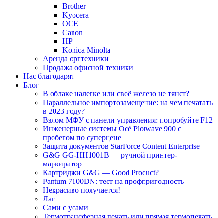
Brother
Kyocera
OCE
Canon
HP
Konica Minolta
Аренда оргтехники
Продажа офисной техники
Нас благодарят
Блог
В облаке налегке или своё железо не тянет?
Параллельное импортозамещение: на чем печатать
в 2023 году?
Взлом МФУ с панели управления: попробуйте F12
Инженерные системы Océ Plotwave 900 с
пробегом по суперцене
Защита документов StarForce Content Enterprise
G&G GG-HH1001B — ручной принтер-
маркиратор
Картриджи G&G — Good Product?
Pantum 7100DN: тест на профпригодность
Некрасиво получается!
Лаг
Сами с усами
Термотрансферная печать или прямая термопечать