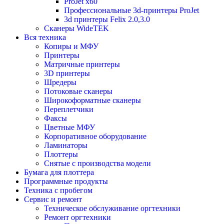
ProJet x60
Профессиональные 3d-принтеры ProJet
3d принтеры Felix 2.0,3.0
Сканеры WideTEK
Вся техника
Копиры и МФУ
Принтеры
Матричные принтеры
3D принтеры
Шредеры
Потоковые сканеры
Широкоформатные сканеры
Переплетчики
Факсы
Цветные МФУ
Корпоративное оборудование
Ламинаторы
Плоттеры
Снятые с производства модели
Бумага для плоттера
Программные продукты
Техника с пробегом
Сервис и ремонт
Техническое обслуживание оргтехники
Ремонт оргтехники