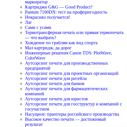
маркиратор
Картриджи G&G — Good Product?
Pantum 7100DN: тест на профпригодность
Некрасиво получается!
Лаг
Сами с усами
Термотрансферная печать или прямая термопечать
— что выбрать?
Хождение по граблям как вид спорта
Мал картридж, да дорог
Инженерные решения Canon TDS: PlotWave,
ColorWave
Аутсорсинг печати для производственных
предприятий
Аутсорсинг печати для проектных организаций
Аутсорсинг печати для ритейла
Аутсорсинг печати для банков
Аутсорсинг печати для фармацевтических
компаний
Аутсорсинг печати для юристов
Аутсорсинг печати для госструктур и компаний с
госучастием
Насущное: принтеры российского производства
Высокое качество печати — достижимый
результат