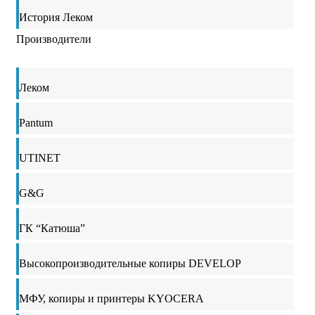
История Леком
Производители
Леком
Pantum
UTINET
G&G
ГК “Катюша”
Высокопроизводительные копиры DEVELOP
МФУ, копиры и принтеры KYOCERA