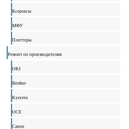
Ксероксы
МФУ
Плоттеры
Ремонт по производителям
OKI
Brother
Kyocera
OCE
Canon