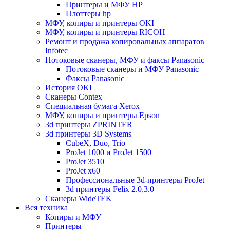
Принтеры и МФУ HP
Плоттеры hp
МФУ, копиры и принтеры OKI
МФУ, копиры и принтеры RICOH
Ремонт и продажа копировальных аппаратов
Infotec
Потоковые сканеры, МФУ и факсы Panasonic
Потоковые сканеры и МФУ Panasonic
Факсы Panasonic
История OKI
Сканеры Contex
Специальная бумага Xerox
МФУ, копиры и принтеры Epson
3d принтеры ZPRINTER
3d принтеры 3D Systems
CubeX, Duo, Trio
ProJet 1000 и ProJet 1500
ProJet 3510
ProJet x60
Профессиональные 3d-принтеры ProJet
3d принтеры Felix 2.0,3.0
Сканеры WideTEK
Вся техника
Копиры и МФУ
Принтеры