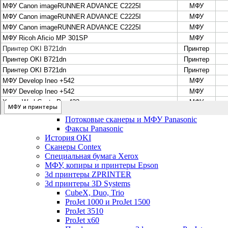
Цифровые системы Oce VarioPrint DP Line
МФУ, сканеры, плоттеры и принтеры Canon
Плоттеры Canon
Принтеры и МФУ Canon
Сканеры Canon
Распродажа картриджей Canon
МФУ, сканеры, плоттеры и принтеры HP
Принтеры и МФУ HP
Плоттеры hp
МФУ, копиры и принтеры OKI
МФУ, копиры и принтеры RICOH
Ремонт и продажа копировальных аппаратов Infotec
Потоковые сканеры, МФУ и факсы Panasonic
Потоковые сканеры и МФУ Panasonic
Факсы Panasonic
История OKI
Сканеры Contex
Специальная бумага Xerox
МФУ, копиры и принтеры Epson
3d принтеры ZPRINTER
3d принтеры 3D Systems
CubeX, Duo, Trio
ProJet 1000 и ProJet 1500
ProJet 3510
ProJet x60