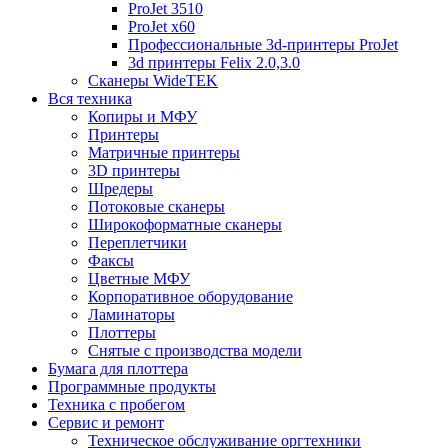
ProJet 3510
ProJet x60
Профессиональные 3d-принтеры ProJet
3d принтеры Felix 2.0,3.0
Сканеры WideTEK
Вся техника
Копиры и МФУ
Принтеры
Матричные принтеры
3D принтеры
Шредеры
Потоковые сканеры
Широкоформатные сканеры
Переплетчики
Факсы
Цветные МФУ
Корпоративное оборудование
Ламинаторы
Плоттеры
Снятые с производства модели
Бумага для плоттера
Программные продукты
Техника с пробегом
Сервис и ремонт
Техническое обслуживание оргтехники