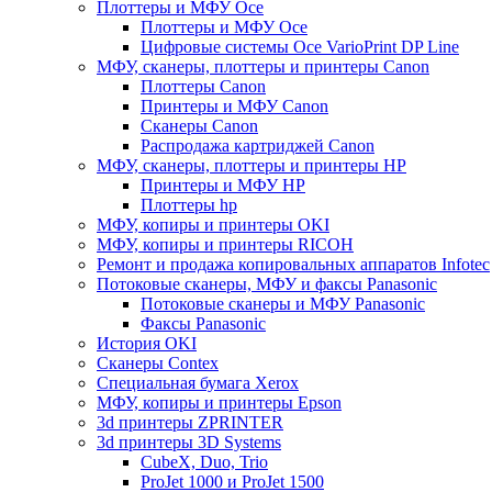
Плоттеры и МФУ Oce
Плоттеры и МФУ Oce
Цифровые системы Oce VarioPrint DP Line
МФУ, сканеры, плоттеры и принтеры Canon
Плоттеры Canon
Принтеры и МФУ Canon
Сканеры Canon
Распродажа картриджей Canon
МФУ, сканеры, плоттеры и принтеры HP
Принтеры и МФУ HP
Плоттеры hp
МФУ, копиры и принтеры OKI
МФУ, копиры и принтеры RICOH
Ремонт и продажа копировальных аппаратов Infotec
Потоковые сканеры, МФУ и факсы Panasonic
Потоковые сканеры и МФУ Panasonic
Факсы Panasonic
История OKI
Сканеры Contex
Специальная бумага Xerox
МФУ, копиры и принтеры Epson
3d принтеры ZPRINTER
3d принтеры 3D Systems
CubeX, Duo, Trio
ProJet 1000 и ProJet 1500