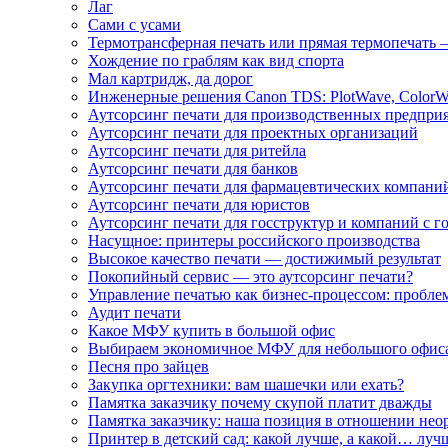
Лаг
Сами с усами
Термотрансферная печать или прямая термопечать 
Хождение по граблям как вид спорта
Мал картридж, да дорог
Инженерные решения Canon TDS: PlotWave, ColorW
Аутсорсинг печати для производственных предпри
Аутсорсинг печати для проектных организаций
Аутсорсинг печати для ритейла
Аутсорсинг печати для банков
Аутсорсинг печати для фармацевтических компани
Аутсорсинг печати для юристов
Аутсорсинг печати для госструктур и компаний с г
Насущное: принтеры российского производства
Высокое качество печати — достижимый результат
Покопийный сервис — это аутсорсинг печати?
Управление печатью как бизнес-процессом: пробле
Аудит печати
Какое МФУ купить в большой офис
Выбираем экономичное МФУ для небольшого офис
Песня про зайцев
Закупка оргтехники: вам шашечки или ехать?
Памятка заказчику почему скупой платит дважды
Памятка заказчику: наша позиция в отношении не
Принтер в детский сад: какой лучше, а какой… луч