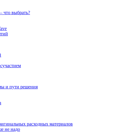
— что выбрать?
ave
ятий
й
осучастием
мы и пути решения
а
оригинальных расходных материалов
ше не надо