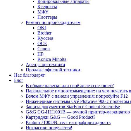
Копировальные аппараты
Ксероксы
МФУ
Плоттеры
Ремонт по производителям
OKI
Brother
Kyocera
OCE
Canon
HP
Konica Minolta
Аренда оргтехники
Продажа офисной техники
Нас благодарят
Блог
В облаке налегке или своё железо не тянет?
Параллельное импортозамещение: на чем печатать в
Взлом МФУ с панели управления: попробуйте F12
Инженерные системы Océ Plotwave 900 с пробегом 
Защита документов StarForce Content Enterprise
G&G GG-HH1001B — ручной принтер-маркиратор
Картриджи G&G — Good Product?
Pantum 7100DN: тест на профпригодность
Некрасиво получается!