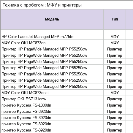
+7 495 925-88-95
info@lekom.ru
Рассчитать и заказать
Рассчитать и заказать
О компании
История Леком
Производители
Леком
Pantum
UTINET
G&G
ГК “Катюша”
Высокопроизводительные копиры DEVELOP
МФУ, копиры и принтеры KYOCERA
Принтеры и МФУ и факсы Brother
Плоттеры и МФУ Oce
Плоттеры и МФУ Oce