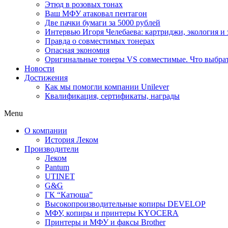
Этюд в розовых тонах
Ваш МФУ атаковал пентагон
Две пачки бумаги за 5000 рублей
Интервью Игоря Челебаева: картриджи, экология и
Правда о совместимых тонерах
Опасная экономия
Оригинальные тонеры VS совместимые. Что выбрать
Новости
Достижения
Как мы помогли компании Unilever
Квалификация, сертификаты, награды
Menu
О компании
История Леком
Производители
Леком
Pantum
UTINET
G&G
ГК “Катюша”
Высокопроизводительные копиры DEVELOP
МФУ, копиры и принтеры KYOCERA
Принтеры и МФУ и факсы Brother