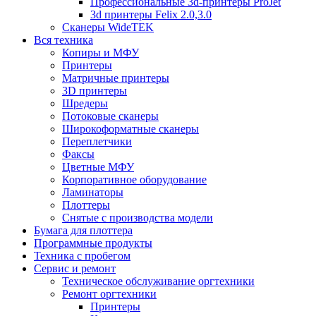
Профессиональные 3d-принтеры ProJet
3d принтеры Felix 2.0,3.0
Сканеры WideTEK
Вся техника
Копиры и МФУ
Принтеры
Матричные принтеры
3D принтеры
Шредеры
Потоковые сканеры
Широкоформатные сканеры
Переплетчики
Факсы
Цветные МФУ
Корпоративное оборудование
Ламинаторы
Плоттеры
Снятые с производства модели
Бумага для плоттера
Программные продукты
Техника с пробегом
Сервис и ремонт
Техническое обслуживание оргтехники
Ремонт оргтехники
Принтеры