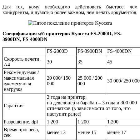
Для тех, кому необходимо действовать быстрее, чем
конкуренты, и думать о более важном, чем печать документов.
Спецификация ч\б принтеров Kyocera FS-2000D, FS-
3900DN, FS-4000DN
FS-2000D
FS-3900DN
FS-4000DN
Скорость печати,
30
35
45
А4
Рекомендуемая /
максимальная
20 000/ 150
25 000 / 200
30 000/ 250 000
ежемесячная
000
000
нагрузка
2 года на принтер;
на девелопер и барабан – 3 года и 300 000
Гарантия
отпечатков (в зависимости от того, что
наступит ранее)
Разрешение, dpi
1 200
1 200
1 200
Время прогрева,
менее 13
менее 15
менее 17
сек