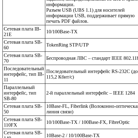
информации.
Разъем USB (UBS 1.1) для носителей
информации USB, поддерживает прямую
печать PDF файлов.
Сетевая плата IB-
10/100Base-TX
21E
Сетевая плата SB-
TokenRing STP/UTP
60
Сетевая плата SB-
Беспроводная ЛВС – стандарт IEEE 802.11
70
Последовательный
Последовательный интерфейс RS-232C (до
интерфейс, тип IB-
115,2 Кбит/с)
11
Параллельный
интерфейс, тип
2-й параллельный интерфейс – IEEE 1284
SB-80
Сетевая плата SB-
10Base-FL, Fiberlink (Волоконно-оптическа
50
линия связи)
Сетевая плата SB-
10/100Base-TX / 100Base-FX, FibreOptic
110FX
Сетевая плата SB-
10Base-2 / 10/100Base-TX