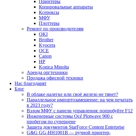
Принтеры
Копировальные аппараты
Ксероксы
МФУ
Плоттеры
Ремонт по производителям
OKI
Brother
Kyocera
OCE
Canon
HP
Konica Minolta
Аренда оргтехники
Продажа офисной техники
Нас благодарят
Блог
В облаке налегке или своё железо не тянет?
Параллельное импортозамещение: на чем печатать
в 2023 году?
Взлом МФУ с панели управления: попробуйте F12
Инженерные системы Océ Plotwave 900 с
пробегом по суперцене
Защита документов StarForce Content Enterprise
G&G GG-HH1001B — ручной принтер-