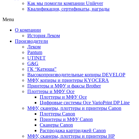
Как мы помогли компании Unilever
Квалификация, сертификаты, награды
Menu
О компании
История Леком
Производители
Леком
Pantum
UTINET
G&G
ГК “Катюша”
Высокопроизводительные копиры DEVELOP
МФУ, копиры и принтеры KYOCERA
Принтеры и МФУ и факсы Brother
Плоттеры и МФУ Oce
Плоттеры и МФУ Oce
Цифровые системы Oce VarioPrint DP Line
МФУ, сканеры, плоттеры и принтеры Canon
Плоттеры Canon
Принтеры и МФУ Canon
Сканеры Canon
Распродажа картриджей Canon
МФУ, сканеры, плоттеры и принтеры HP