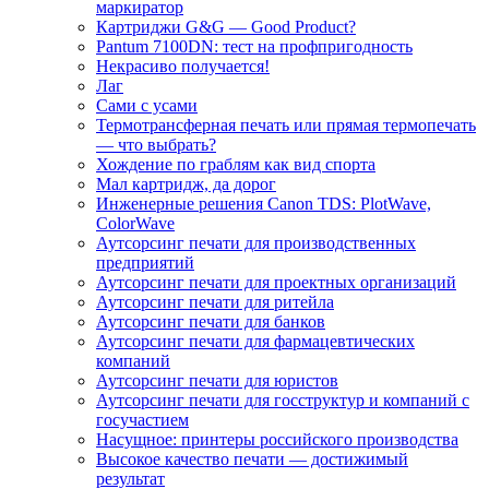
маркиратор
Картриджи G&G — Good Product?
Pantum 7100DN: тест на профпригодность
Некрасиво получается!
Лаг
Сами с усами
Термотрансферная печать или прямая термопечать
— что выбрать?
Хождение по граблям как вид спорта
Мал картридж, да дорог
Инженерные решения Canon TDS: PlotWave,
ColorWave
Аутсорсинг печати для производственных
предприятий
Аутсорсинг печати для проектных организаций
Аутсорсинг печати для ритейла
Аутсорсинг печати для банков
Аутсорсинг печати для фармацевтических
компаний
Аутсорсинг печати для юристов
Аутсорсинг печати для госструктур и компаний с
госучастием
Насущное: принтеры российского производства
Высокое качество печати — достижимый
результат