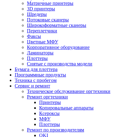
Матричные принтеры
3D принтеры
Шредеры
Потоковые сканеры
Широкоформатные сканеры
Переплетчики
Факсы
Цветные МФУ
Корпоративное оборудование
Ламинаторы
Плоттеры
Снятые с производства модели
Бумага для плоттера
Программные продукты
Техника с пробегом
Сервис и ремонт
Техническое обслуживание оргтехники
Ремонт оргтехники
Принтеры
Копировальные аппараты
Ксероксы
МФУ
Плоттеры
Ремонт по производителям
OKI