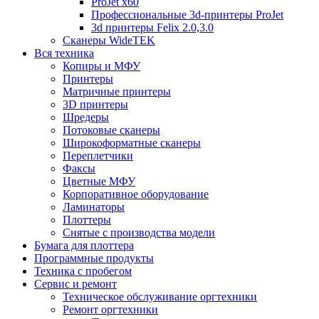
ProJet x60
Профессиональные 3d-принтеры ProJet
3d принтеры Felix 2.0,3.0
Сканеры WideTEK
Вся техника
Копиры и МФУ
Принтеры
Матричные принтеры
3D принтеры
Шредеры
Потоковые сканеры
Широкоформатные сканеры
Переплетчики
Факсы
Цветные МФУ
Корпоративное оборудование
Ламинаторы
Плоттеры
Снятые с производства модели
Бумага для плоттера
Программные продукты
Техника с пробегом
Сервис и ремонт
Техническое обслуживание оргтехники
Ремонт оргтехники