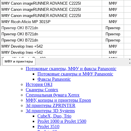
Цифровые системы Oce VarioPrint DP Line
МФУ, сканеры, плоттеры и принтеры Canon
Плоттеры Canon
Принтеры и МФУ Canon
Сканеры Canon
Распродажа картриджей Canon
МФУ, сканеры, плоттеры и принтеры HP
Принтеры и МФУ HP
Плоттеры hp
МФУ, копиры и принтеры OKI
МФУ, копиры и принтеры RICOH
Ремонт и продажа копировальных аппаратов
Infotec
Потоковые сканеры, МФУ и факсы Panasonic
Потоковые сканеры и МФУ Panasonic
Факсы Panasonic
История OKI
Сканеры Contex
Специальная бумага Xerox
МФУ, копиры и принтеры Epson
3d принтеры ZPRINTER
3d принтеры 3D Systems
CubeX, Duo, Trio
ProJet 1000 и ProJet 1500
ProJet 3510