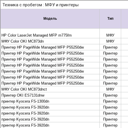
+7 495 925-88-95
info@lekom.ru
Рассчитать и заказать
Рассчитать и заказать
О компании
История Леком
Производители
Леком
Pantum
UTINET
G&G
ГК “Катюша”
Высокопроизводительные копиры DEVELOP
МФУ, копиры и принтеры KYOCERA
Принтеры и МФУ и факсы Brother
Плоттеры и МФУ Oce
Плоттеры и МФУ Oce