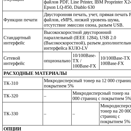
файлов PDF, Line Printer, IBM Proprinter X2
Epson LQ-850, Diablo 630
Двусторонняя печать, учет, прямая печать
Функции печати
файлов, eMPS, низкий уровень шума,
отсутствие эмиссии озона, разъем USB.
Высокоскоростной двусторонний
Стандартный
параллельный (IEEE 1284), USB 2.0
интерфейс
(Высокоскоростной), разъем дополнительн
интерфейса KUIO-LV
10/100Base-
Сетевой
10/100Base-TX 
опционально
TX /
интерфейс
100Base-FX
100Base-FX
РАСХОДНЫЕ МАТЕРИАЛЫ
Микродисперсный тонер на 12 000 страниц
ТК-310
покрытием 5%
Микродисперсный тонер на 
ТК-320
–
000 страниц с покрытием 5
Микродисперс
тонер на 20 00
ТК-330
–
–
страниц с
покрытием 5%
ОПЦИИ