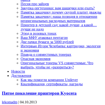
Песня про зайцев
Закупка оргтехники: вам шашечки или ехать?
Памятка заказчику почему скупой платит дважды
Памятка заказчику: наша позиция в отношении
неоригинальных расходных материалов
Принтер в детский сад: какой лучше, а какой…
лучше не надо
Этюд в розовых тонах
Ваш МФУ атаковал пентагон
Две пачки бумаги за 5000 рублей
Интервью Игоря Челебаева: картриджи, экология
и экономия
Правда о совместимых тонерах
Опасная экономия
Оригинальные тонеры VS совместимые. Что
выбрать, чтобы не «разориться»?
Новости
Достижения
Как мы помогли компании Unilever
Квалификация, сертификаты, награды
Пятое поколение принтеров Kyocera
lekomadm
|
04.10.2013