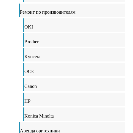
Ремонт по производителям
OKI
Brother
Kyocera
OCE
Canon
HP
Konica Minolta
Аренда оргтехники