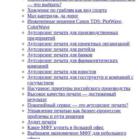
— что выбрать?
Хождение по граблям как вид спорта
Мал картридж, да дорог
Инженерные решения Canon TDS: PlotWave,
ColorWave
Аутсорсинг печати для производственных
предприятий
Аутсорсинг печати для проектных организаций
Аутсорсинг печати для ритейла
Аутсорсинг печати для банков
Аутсорсинг печати для фармацевтических
компаний
Аутсорсинг печати для юристов
Аутсорсинг печати для госструктур и компаний с
госучастием
Насущное: принтеры российского производства
Высокое качество печати — достижимый
результат
Покопийный сервис — это аутсорсинг печати?
Управление печатью как бизнес-процессом:
проблемы и пути решения
Аудит печати
Какое МФУ купить в большой офис
Выбираем экономичное МФУ для небольшого
офиса