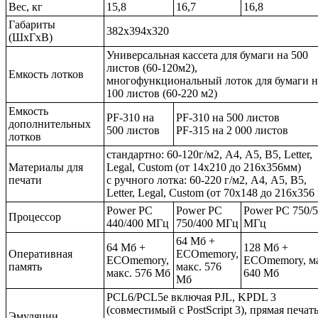
Вес, кг
15,8
16,7
16,8
Габариты
382х394х320
(ШхГхВ)
Универсальная кассета для бумаги на 500
листов (60-120м2),
Емкость лотков
многофункциональный лоток для бумаги н
100 листов (60-220 м2)
Емкость
PF-310 на
PF-310 на 500 листов
дополнительных
500 листов
PF-315 на 2 000 листов
лотков
стандартно: 60-120г/м2, А4, А5, В5, Letter,
Материалы для
Legal, Custom (от 14х210 до 216х356мм)
печати
с ручного лотка: 60-220 г/м2, А4, А5, В5,
Letter, Legal, Custom (от 70х148 до 216х356
Power PC
Power PC
Power PC 750/
Процессор
440/400 МГц
750/400 МГц
МГц
64 Мб +
64 Мб +
128 Мб +
Оперативная
ECOmemory,
ECOmemory,
ECOmemory, ма
память
макс. 576
макс. 576 Мб
640 Мб
Мб
PCL6/PCL5e включая PJL, KPDL 3
(совместимый с PostScript 3), прямая печат
Эмуляции