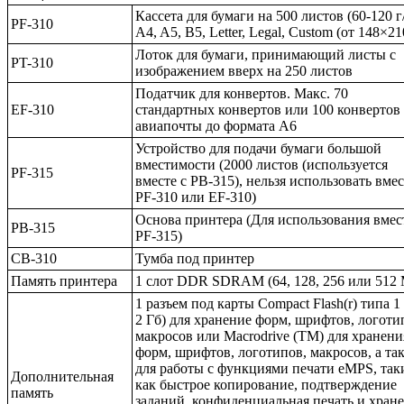
Кассета для бумаги на 500 листов (60-120 г
PF-310
A4, A5, B5, Letter, Legal, Custom (от 148×21
Лоток для бумаги, принимающий листы с
PT-310
изображением вверх на 250 листов
Податчик для конвертов. Макс. 70
EF-310
стандартных конвертов или 100 конвертов
авиапочты до формата А6
Устройство для подачи бумаги большой
вместимости (2000 листов (используется
PF-315
вместе с PB-315), нельзя использовать вмес
PF-310 или EF-310)
Основа принтера (Для использования вмес
PB-315
PF-315)
CB-310
Тумба под принтер
Память принтера
1 слот DDR SDRAM (64, 128, 256 или 512
1 разъем под карты Compact Flash(r) типа 1
2 Гб) для хранение форм, шрифтов, логоти
макросов или Macrodrive (TM) для хранени
форм, шрифтов, логотипов, макросов, а та
для работы с функциями печати eMPS, та
Дополнительная
как быстрое копирование, подтверждение
память
заданий, конфиденциальная печать и хран