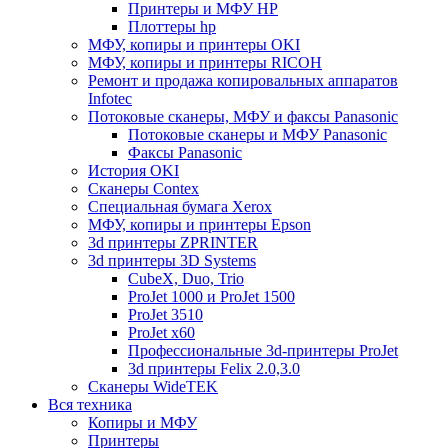
Принтеры и МФУ HP
Плоттеры hp
МФУ, копиры и принтеры OKI
МФУ, копиры и принтеры RICOH
Ремонт и продажа копировальных аппаратов
Infotec
Потоковые сканеры, МФУ и факсы Panasonic
Потоковые сканеры и МФУ Panasonic
Факсы Panasonic
История OKI
Сканеры Contex
Специальная бумага Xerox
МФУ, копиры и принтеры Epson
3d принтеры ZPRINTER
3d принтеры 3D Systems
CubeX, Duo, Trio
ProJet 1000 и ProJet 1500
ProJet 3510
ProJet x60
Профессиональные 3d-принтеры ProJet
3d принтеры Felix 2.0,3.0
Сканеры WideTEK
Вся техника
Копиры и МФУ
Принтеры