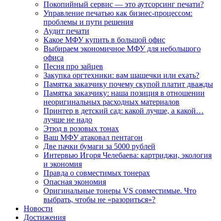
Покопийный сервис — это аутсорсинг печати?
Управление печатью как бизнес-процессом:
проблемы и пути решения
Аудит печати
Какое МФУ купить в большой офис
Выбираем экономичное МФУ для небольшого
офиса
Песня про зайцев
Закупка оргтехники: вам шашечки или ехать?
Памятка заказчику почему скупой платит дважды
Памятка заказчику: наша позиция в отношении
неоригинальных расходных материалов
Принтер в детский сад: какой лучше, а какой…
лучше не надо
Этюд в розовых тонах
Ваш МФУ атаковал пентагон
Две пачки бумаги за 5000 рублей
Интервью Игоря Челебаева: картриджи, экология
и экономия
Правда о совместимых тонерах
Опасная экономия
Оригинальные тонеры VS совместимые. Что
выбрать, чтобы не «разориться»?
Новости
Достижения