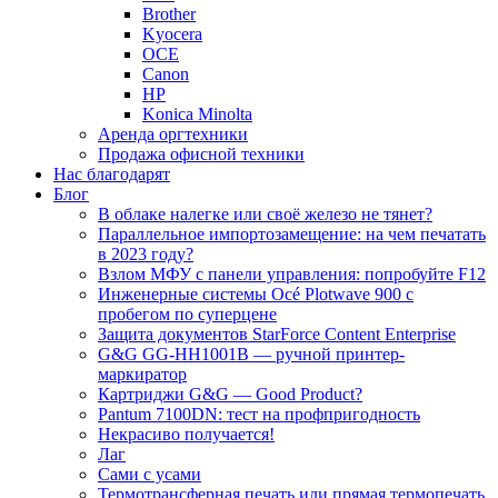
Brother
Kyocera
OCE
Canon
HP
Konica Minolta
Аренда оргтехники
Продажа офисной техники
Нас благодарят
Блог
В облаке налегке или своё железо не тянет?
Параллельное импортозамещение: на чем печатать
в 2023 году?
Взлом МФУ с панели управления: попробуйте F12
Инженерные системы Océ Plotwave 900 с
пробегом по суперцене
Защита документов StarForce Content Enterprise
G&G GG-HH1001B — ручной принтер-
маркиратор
Картриджи G&G — Good Product?
Pantum 7100DN: тест на профпригодность
Некрасиво получается!
Лаг
Сами с усами
Термотрансферная печать или прямая термопечать