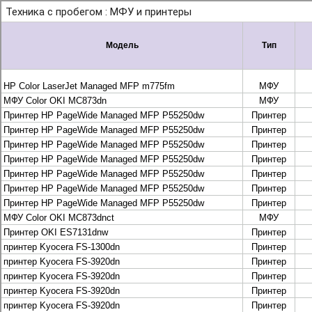
+7 495 925-88-95
info@lekom.ru
Рассчитать и заказать
Рассчитать и заказать
О компании
История Леком
Производители
Леком
Pantum
UTINET
G&G
ГК “Катюша”
Высокопроизводительные копиры DEVELOP
МФУ, копиры и принтеры KYOCERA
Принтеры и МФУ и факсы Brother
Плоттеры и МФУ Oce
Плоттеры и МФУ Oce