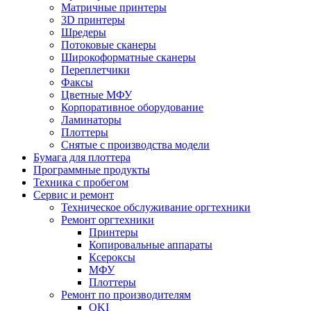
Матричные принтеры
3D принтеры
Шредеры
Потоковые сканеры
Широкоформатные сканеры
Переплетчики
Факсы
Цветные МФУ
Корпоративное оборудование
Ламинаторы
Плоттеры
Снятые с производства модели
Бумага для плоттера
Программные продукты
Техника с пробегом
Сервис и ремонт
Техническое обслуживание оргтехники
Ремонт оргтехники
Принтеры
Копировальные аппараты
Ксероксы
МФУ
Плоттеры
Ремонт по производителям
OKI