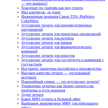
— что выбрать?
Хождение по граблям как вид спорта
Мал картридж, да дорог
Инженерные решения Canon TDS: PlotWave,
ColorWave
Аутсорсинг печати для производственных
предприятий
Аутсорсинг печати для проектных организаций
Аутсорсинг печати для ритейла
Аутсорсинг печати для банков
Аутсорсинг печати для фармацевтических
компаний
Аутсорсинг печати для юристов
Аутсорсинг печати для госструктур и компаний с
госучастием
Насущное: принтеры российского производства
Высокое качество печати — достижимый
результат
Покопийный сервис — это аутсорсинг печати?
Управление печатью как бизнес-процессом:
проблемы и пути решения
Аудит печати
Какое МФУ купить в большой офис
Выбираем экономичное МФУ для небольшого
офиса