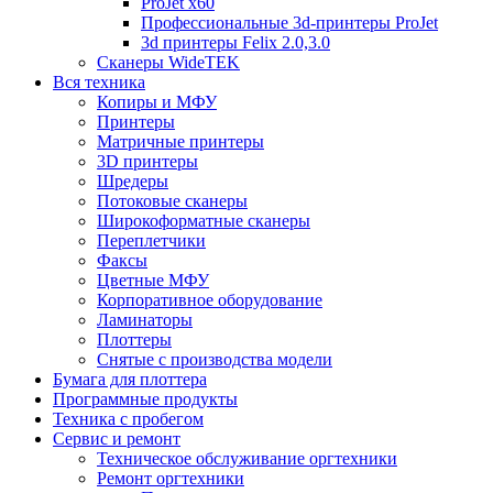
ProJet x60
Профессиональные 3d-принтеры ProJet
3d принтеры Felix 2.0,3.0
Сканеры WideTEK
Вся техника
Копиры и МФУ
Принтеры
Матричные принтеры
3D принтеры
Шредеры
Потоковые сканеры
Широкоформатные сканеры
Переплетчики
Факсы
Цветные МФУ
Корпоративное оборудование
Ламинаторы
Плоттеры
Снятые с производства модели
Бумага для плоттера
Программные продукты
Техника с пробегом
Сервис и ремонт
Техническое обслуживание оргтехники
Ремонт оргтехники