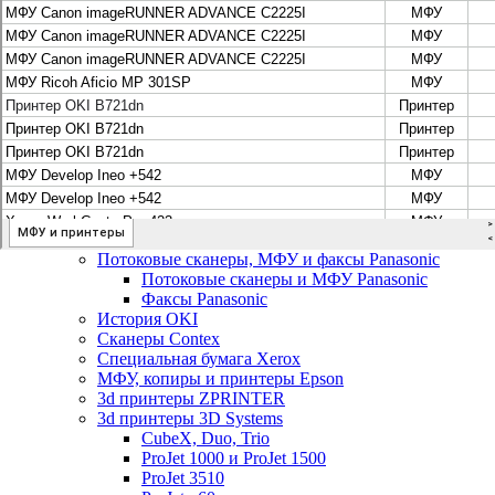
Цифровые системы Oce VarioPrint DP Line
МФУ, сканеры, плоттеры и принтеры Canon
Плоттеры Canon
Принтеры и МФУ Canon
Сканеры Canon
Распродажа картриджей Canon
МФУ, сканеры, плоттеры и принтеры HP
Принтеры и МФУ HP
Плоттеры hp
МФУ, копиры и принтеры OKI
МФУ, копиры и принтеры RICOH
Ремонт и продажа копировальных аппаратов
Infotec
Потоковые сканеры, МФУ и факсы Panasonic
Потоковые сканеры и МФУ Panasonic
Факсы Panasonic
История OKI
Сканеры Contex
Специальная бумага Xerox
МФУ, копиры и принтеры Epson
3d принтеры ZPRINTER
3d принтеры 3D Systems
CubeX, Duo, Trio
ProJet 1000 и ProJet 1500
ProJet 3510