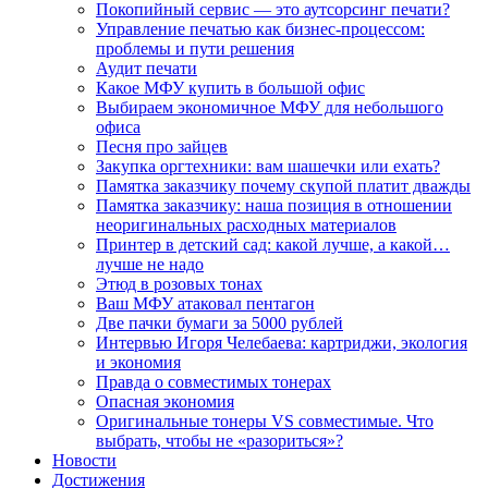
Покопийный сервис — это аутсорсинг печати?
Управление печатью как бизнес-процессом:
проблемы и пути решения
Аудит печати
Какое МФУ купить в большой офис
Выбираем экономичное МФУ для небольшого
офиса
Песня про зайцев
Закупка оргтехники: вам шашечки или ехать?
Памятка заказчику почему скупой платит дважды
Памятка заказчику: наша позиция в отношении
неоригинальных расходных материалов
Принтер в детский сад: какой лучше, а какой…
лучше не надо
Этюд в розовых тонах
Ваш МФУ атаковал пентагон
Две пачки бумаги за 5000 рублей
Интервью Игоря Челебаева: картриджи, экология
и экономия
Правда о совместимых тонерах
Опасная экономия
Оригинальные тонеры VS совместимые. Что
выбрать, чтобы не «разориться»?
Новости
Достижения