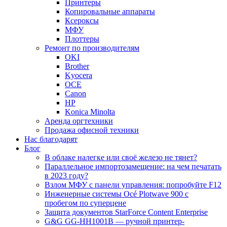
Принтеры
Копировальные аппараты
Ксероксы
МФУ
Плоттеры
Ремонт по производителям
OKI
Brother
Kyocera
OCE
Canon
HP
Konica Minolta
Аренда оргтехники
Продажа офисной техники
Нас благодарят
Блог
В облаке налегке или своё железо не тянет?
Параллельное импортозамещение: на чем печатать
в 2023 году?
Взлом МФУ с панели управления: попробуйте F12
Инженерные системы Océ Plotwave 900 с
пробегом по суперцене
Защита документов StarForce Content Enterprise
G&G GG-HH1001B — ручной принтер-