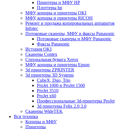
Принтеры и МФУ HP
Плоттеры hp
МФУ, копиры и принтеры OKI
МФУ, копиры и принтеры RICOH
Ремонт и продажа копировальных аппаратов
Infotec
Потоковые сканеры, МФУ и факсы Panasonic
Потоковые сканеры и МФУ Panasonic
Факсы Panasonic
История OKI
Сканеры Contex
Специальная бумага Xerox
МФУ, копиры и принтеры Epson
3d принтеры ZPRINTER
3d принтеры 3D Systems
CubeX, Duo, Trio
ProJet 1000 и ProJet 1500
ProJet 3510
ProJet x60
Профессиональные 3d-принтеры ProJet
3d принтеры Felix 2.0,3.0
Сканеры WideTEK
Вся техника
Копиры и МФУ
Принтеры