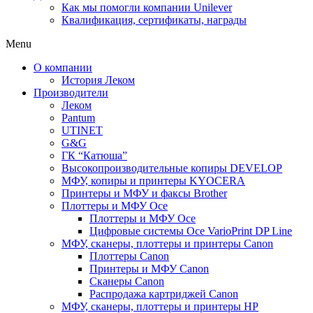
Как мы помогли компании Unilever
Квалификация, сертификаты, награды
Menu
О компании
История Леком
Производители
Леком
Pantum
UTINET
G&G
ГК “Катюша”
Высокопроизводительные копиры DEVELOP
МФУ, копиры и принтеры KYOCERA
Принтеры и МФУ и факсы Brother
Плоттеры и МФУ Oce
Плоттеры и МФУ Oce
Цифровые системы Oce VarioPrint DP Line
МФУ, сканеры, плоттеры и принтеры Canon
Плоттеры Canon
Принтеры и МФУ Canon
Сканеры Canon
Распродажа картриджей Canon
МФУ, сканеры, плоттеры и принтеры HP