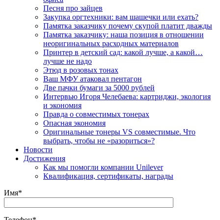
Песня про зайцев
Закупка оргтехники: вам шашечки или ехать?
Памятка заказчику почему скупой платит дважды
Памятка заказчику: наша позиция в отношении
неоригинальных расходных материалов
Принтер в детский сад: какой лучше, а какой…
лучше не надо
Этюд в розовых тонах
Ваш МФУ атаковал пентагон
Две пачки бумаги за 5000 рублей
Интервью Игоря Челебаева: картриджи, экология
и экономия
Правда о совместимых тонерах
Опасная экономия
Оригинальные тонеры VS совместимые. Что
выбрать, чтобы не «разориться»?
Новости
Достижения
Как мы помогли компании Unilever
Квалификация, сертификаты, награды
Имя*
Телефон*