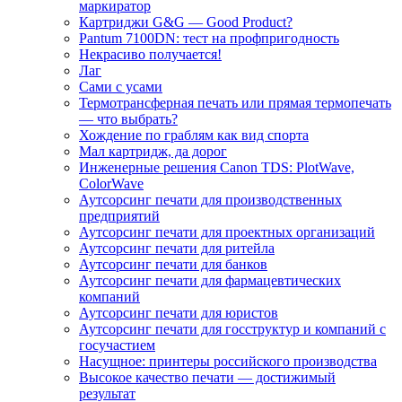
маркиратор
Картриджи G&G — Good Product?
Pantum 7100DN: тест на профпригодность
Некрасиво получается!
Лаг
Сами с усами
Термотрансферная печать или прямая термопечать
— что выбрать?
Хождение по граблям как вид спорта
Мал картридж, да дорог
Инженерные решения Canon TDS: PlotWave,
ColorWave
Аутсорсинг печати для производственных
предприятий
Аутсорсинг печати для проектных организаций
Аутсорсинг печати для ритейла
Аутсорсинг печати для банков
Аутсорсинг печати для фармацевтических
компаний
Аутсорсинг печати для юристов
Аутсорсинг печати для госструктур и компаний с
госучастием
Насущное: принтеры российского производства
Высокое качество печати — достижимый
результат