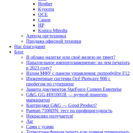
Brother
Kyocera
OCE
Canon
HP
Konica Minolta
Аренда оргтехники
Продажа офисной техники
Нас благодарят
Блог
В облаке налегке или своё железо не тянет?
Параллельное импортозамещение: на чем печатать
в 2023 году?
Взлом МФУ с панели управления: попробуйте F12
Инженерные системы Océ Plotwave 900 с
пробегом по суперцене
Защита документов StarForce Content Enterprise
G&G GG-HH1001B — ручной принтер-
маркиратор
Картриджи G&G — Good Product?
Pantum 7100DN: тест на профпригодность
Некрасиво получается!
Лаг
Сами с усами
Термотрансферная печать или прямая термопечать