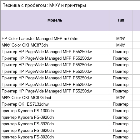
+7 495 925-88-95
info@lekom.ru
Рассчитать и заказать
Рассчитать и заказать
О компании
История Леком
Производители
Леком
Pantum
UTINET
G&G
ГК “Катюша”
Высокопроизводительные копиры DEVELOP
МФУ, копиры и принтеры KYOCERA
Принтеры и МФУ и факсы Brother
Плоттеры и МФУ Oce
Плоттеры и МФУ Oce