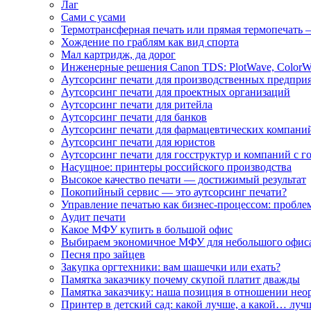
Лаг
Сами с усами
Термотрансферная печать или прямая термопечать 
Хождение по граблям как вид спорта
Мал картридж, да дорог
Инженерные решения Canon TDS: PlotWave, ColorW
Аутсорсинг печати для производственных предпри
Аутсорсинг печати для проектных организаций
Аутсорсинг печати для ритейла
Аутсорсинг печати для банков
Аутсорсинг печати для фармацевтических компани
Аутсорсинг печати для юристов
Аутсорсинг печати для госструктур и компаний с г
Насущное: принтеры российского производства
Высокое качество печати — достижимый результат
Покопийный сервис — это аутсорсинг печати?
Управление печатью как бизнес-процессом: пробле
Аудит печати
Какое МФУ купить в большой офис
Выбираем экономичное МФУ для небольшого офис
Песня про зайцев
Закупка оргтехники: вам шашечки или ехать?
Памятка заказчику почему скупой платит дважды
Памятка заказчику: наша позиция в отношении не
Принтер в детский сад: какой лучше, а какой… луч