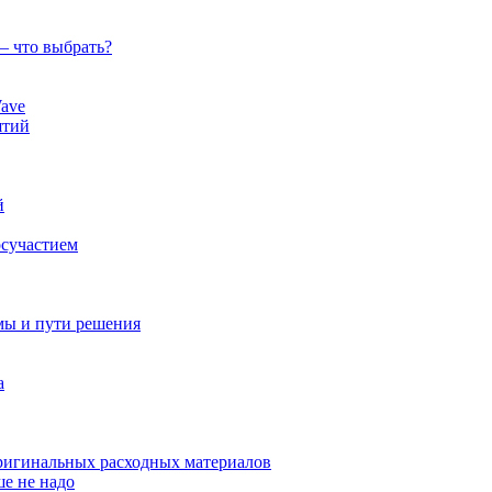
— что выбрать?
ave
ятий
й
осучастием
мы и пути решения
а
оригинальных расходных материалов
ше не надо