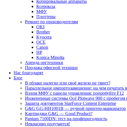
Копировальные аппараты
Ксероксы
МФУ
Плоттеры
Ремонт по производителям
OKI
Brother
Kyocera
OCE
Canon
HP
Konica Minolta
Аренда оргтехники
Продажа офисной техники
Нас благодарят
Блог
В облаке налегке или своё железо не тянет?
Параллельное импортозамещение: на чем печатать в
Взлом МФУ с панели управления: попробуйте F12
Инженерные системы Océ Plotwave 900 с пробегом 
Защита документов StarForce Content Enterprise
G&G GG-HH1001B — ручной принтер-маркиратор
Картриджи G&G — Good Product?
Pantum 7100DN: тест на профпригодность
Некрасиво получается!