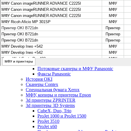
Цифровые системы Oce VarioPrint DP Line
МФУ, сканеры, плоттеры и принтеры Canon
Плоттеры Canon
Принтеры и МФУ Canon
Сканеры Canon
Распродажа картриджей Canon
МФУ, сканеры, плоттеры и принтеры HP
Принтеры и МФУ HP
Плоттеры hp
МФУ, копиры и принтеры OKI
МФУ, копиры и принтеры RICOH
Ремонт и продажа копировальных аппаратов Infotec
Потоковые сканеры, МФУ и факсы Panasonic
Потоковые сканеры и МФУ Panasonic
Факсы Panasonic
История OKI
Сканеры Contex
Специальная бумага Xerox
МФУ, копиры и принтеры Epson
3d принтеры ZPRINTER
3d принтеры 3D Systems
CubeX, Duo, Trio
ProJet 1000 и ProJet 1500
ProJet 3510
ProJet x60