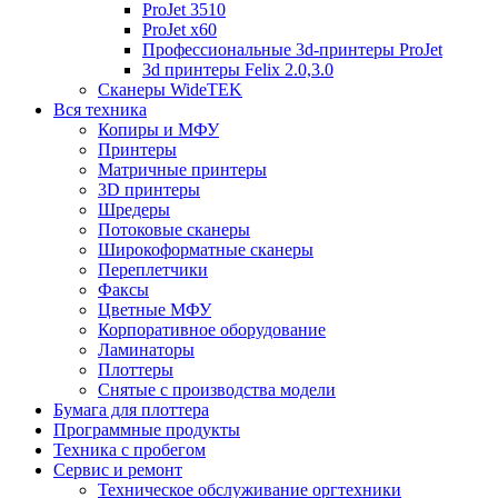
ProJet 3510
ProJet x60
Профессиональные 3d-принтеры ProJet
3d принтеры Felix 2.0,3.0
Сканеры WideTEK
Вся техника
Копиры и МФУ
Принтеры
Матричные принтеры
3D принтеры
Шредеры
Потоковые сканеры
Широкоформатные сканеры
Переплетчики
Факсы
Цветные МФУ
Корпоративное оборудование
Ламинаторы
Плоттеры
Снятые с производства модели
Бумага для плоттера
Программные продукты
Техника с пробегом
Сервис и ремонт
Техническое обслуживание оргтехники