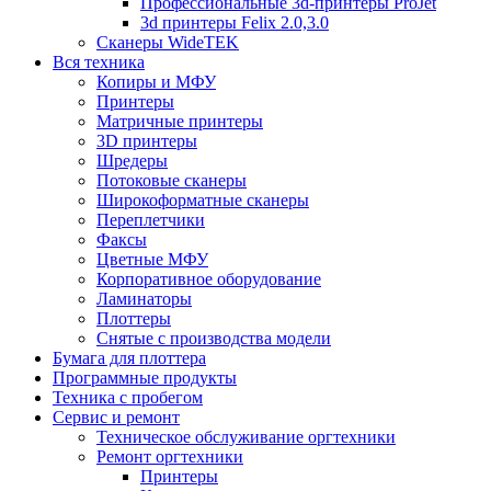
Профессиональные 3d-принтеры ProJet
3d принтеры Felix 2.0,3.0
Сканеры WideTEK
Вся техника
Копиры и МФУ
Принтеры
Матричные принтеры
3D принтеры
Шредеры
Потоковые сканеры
Широкоформатные сканеры
Переплетчики
Факсы
Цветные МФУ
Корпоративное оборудование
Ламинаторы
Плоттеры
Снятые с производства модели
Бумага для плоттера
Программные продукты
Техника с пробегом
Сервис и ремонт
Техническое обслуживание оргтехники
Ремонт оргтехники
Принтеры