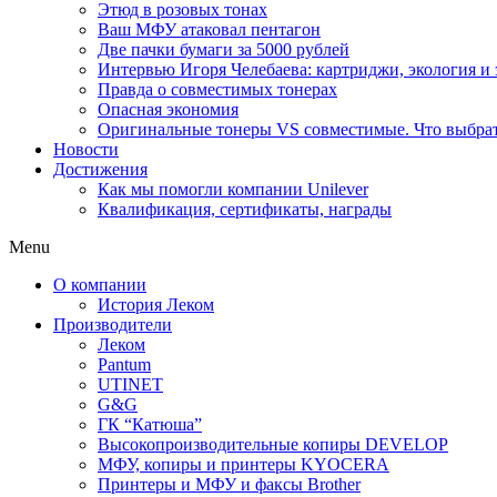
Этюд в розовых тонах
Ваш МФУ атаковал пентагон
Две пачки бумаги за 5000 рублей
Интервью Игоря Челебаева: картриджи, экология и
Правда о совместимых тонерах
Опасная экономия
Оригинальные тонеры VS совместимые. Что выбрать
Новости
Достижения
Как мы помогли компании Unilever
Квалификация, сертификаты, награды
Menu
О компании
История Леком
Производители
Леком
Pantum
UTINET
G&G
ГК “Катюша”
Высокопроизводительные копиры DEVELOP
МФУ, копиры и принтеры KYOCERA
Принтеры и МФУ и факсы Brother