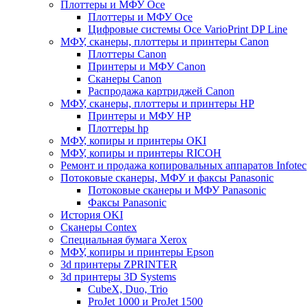
Плоттеры и МФУ Oce
Плоттеры и МФУ Oce
Цифровые системы Oce VarioPrint DP Line
МФУ, сканеры, плоттеры и принтеры Canon
Плоттеры Canon
Принтеры и МФУ Canon
Сканеры Canon
Распродажа картриджей Canon
МФУ, сканеры, плоттеры и принтеры HP
Принтеры и МФУ HP
Плоттеры hp
МФУ, копиры и принтеры OKI
МФУ, копиры и принтеры RICOH
Ремонт и продажа копировальных аппаратов Infotec
Потоковые сканеры, МФУ и факсы Panasonic
Потоковые сканеры и МФУ Panasonic
Факсы Panasonic
История OKI
Сканеры Contex
Специальная бумага Xerox
МФУ, копиры и принтеры Epson
3d принтеры ZPRINTER
3d принтеры 3D Systems
CubeX, Duo, Trio
ProJet 1000 и ProJet 1500