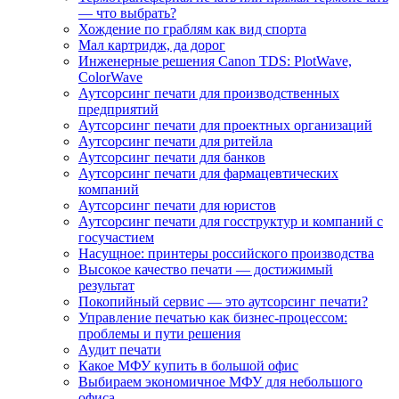
— что выбрать?
Хождение по граблям как вид спорта
Мал картридж, да дорог
Инженерные решения Canon TDS: PlotWave,
ColorWave
Аутсорсинг печати для производственных
предприятий
Аутсорсинг печати для проектных организаций
Аутсорсинг печати для ритейла
Аутсорсинг печати для банков
Аутсорсинг печати для фармацевтических
компаний
Аутсорсинг печати для юристов
Аутсорсинг печати для госструктур и компаний с
госучастием
Насущное: принтеры российского производства
Высокое качество печати — достижимый
результат
Покопийный сервис — это аутсорсинг печати?
Управление печатью как бизнес-процессом:
проблемы и пути решения
Аудит печати
Какое МФУ купить в большой офис
Выбираем экономичное МФУ для небольшого
офиса