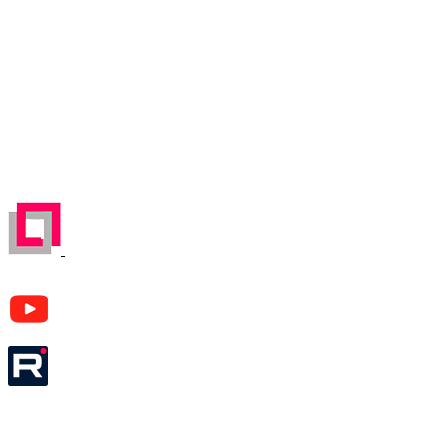
Карта проезда
Отправляя любую форму на сайте, вы соглашаетесь
с
Политикой конфиденциальности
данного сайта | © 1992-
2026 ООО «ЛЕКОМ».
Все права на материалы, находящиеся на сайте, охраняются в
соответствии с законодательством РФ. При любом
использовании материалов сайта, ссылка на источник
обязательна.
ЗАРЕГЕСТРИРОВАН НА ПОРТАЛЕ
ПОСТАВЩИКОВ
YouTube канал Леком
Rutube канал Леком
Москва