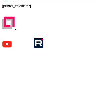
[printer_calculator]
ЗАРЕГИСТРИРОВАН НА ПОРТАЛЕ
ПОСТАВЩИКОВ
YouTube
Rutube
Москва
м. Аэропорт,
Кочновский пр-д, д. 4 к.2
Карта проезда
Наши вакансии
Красногорск
м. Тушинская,
ул. Первомайская, д.16