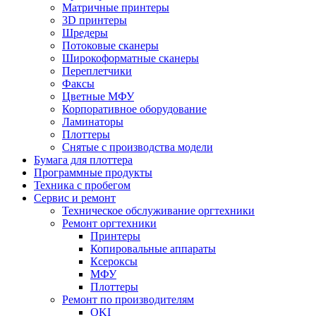
Матричные принтеры
3D принтеры
Шредеры
Потоковые сканеры
Широкоформатные сканеры
Переплетчики
Факсы
Цветные МФУ
Корпоративное оборудование
Ламинаторы
Плоттеры
Снятые с производства модели
Бумага для плоттера
Программные продукты
Техника с пробегом
Сервис и ремонт
Техническое обслуживание оргтехники
Ремонт оргтехники
Принтеры
Копировальные аппараты
Ксероксы
МФУ
Плоттеры
Ремонт по производителям
OKI