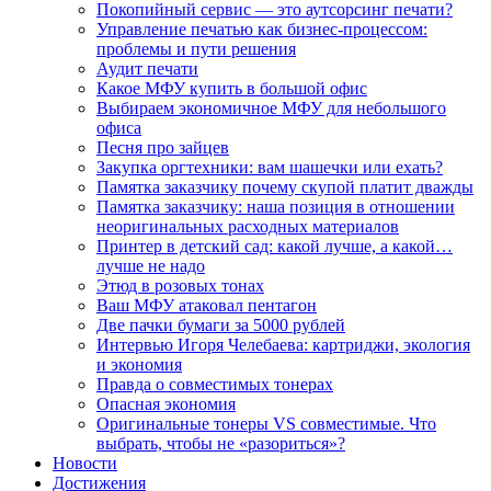
Покопийный сервис — это аутсорсинг печати?
Управление печатью как бизнес-процессом:
проблемы и пути решения
Аудит печати
Какое МФУ купить в большой офис
Выбираем экономичное МФУ для небольшого
офиса
Песня про зайцев
Закупка оргтехники: вам шашечки или ехать?
Памятка заказчику почему скупой платит дважды
Памятка заказчику: наша позиция в отношении
неоригинальных расходных материалов
Принтер в детский сад: какой лучше, а какой…
лучше не надо
Этюд в розовых тонах
Ваш МФУ атаковал пентагон
Две пачки бумаги за 5000 рублей
Интервью Игоря Челебаева: картриджи, экология
и экономия
Правда о совместимых тонерах
Опасная экономия
Оригинальные тонеры VS совместимые. Что
выбрать, чтобы не «разориться»?
Новости
Достижения