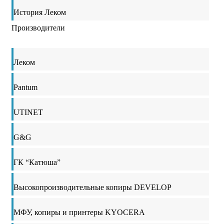
История Леком
Производители
Леком
Pantum
UTINET
G&G
ГК “Катюша”
Высокопроизводительные копиры DEVELOP
МФУ, копиры и принтеры KYOCERA