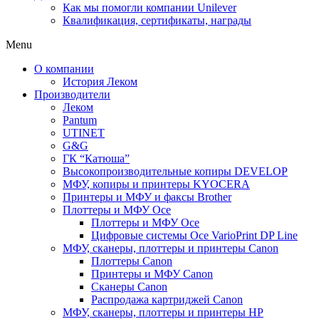
Как мы помогли компании Unilever
Квалификация, сертификаты, награды
Menu
О компании
История Леком
Производители
Леком
Pantum
UTINET
G&G
ГК “Катюша”
Высокопроизводительные копиры DEVELOP
МФУ, копиры и принтеры KYOCERA
Принтеры и МФУ и факсы Brother
Плоттеры и МФУ Oce
Плоттеры и МФУ Oce
Цифровые системы Oce VarioPrint DP Line
МФУ, сканеры, плоттеры и принтеры Canon
Плоттеры Canon
Принтеры и МФУ Canon
Сканеры Canon
Распродажа картриджей Canon
МФУ, сканеры, плоттеры и принтеры HP