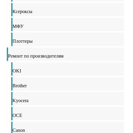
Ксероксы
МФУ
Плоттеры
Ремонт по производителям
OKI
Brother
Kyocera
OCE
Canon