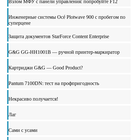
Взлом МФУ с панели управления: попробуйте F12
Инженерные системы Océ Plotwave 900 с пробегом по
суперцене
Защита документов StarForce Content Enterprise
G&G GG-HH1001B — ручной принтер-маркиратор
Картриджи G&G — Good Product?
Pantum 7100DN: тест на профпригодность
Некрасиво получается!
Лаг
Сами с усами