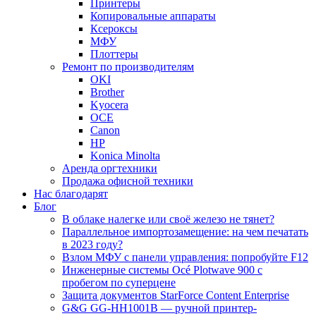
Принтеры
Копировальные аппараты
Ксероксы
МФУ
Плоттеры
Ремонт по производителям
OKI
Brother
Kyocera
OCE
Canon
HP
Konica Minolta
Аренда оргтехники
Продажа офисной техники
Нас благодарят
Блог
В облаке налегке или своё железо не тянет?
Параллельное импортозамещение: на чем печатать
в 2023 году?
Взлом МФУ с панели управления: попробуйте F12
Инженерные системы Océ Plotwave 900 с
пробегом по суперцене
Защита документов StarForce Content Enterprise
G&G GG-HH1001B — ручной принтер-