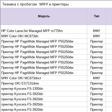
+7 495 925-88-95
info@lekom.ru
Рассчитать и заказать
Рассчитать и заказать
О компании
История Леком
Производители
Леком
Pantum
UTINET
G&G
ГК “Катюша”
Высокопроизводительные копиры DEVELOP
МФУ, копиры и принтеры KYOCERA
Принтеры и МФУ и факсы Brother
Плоттеры и МФУ Oce
Плоттеры и МФУ Oce