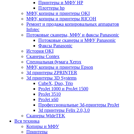
Принтеры и МФУ HP
Плоттеры hp
МФУ, копиры и принтеры OKI
МФУ, копиры и принтеры RICOH
Ремонт и продажа копировальных аппаратов
Infotec
Потоковые сканеры, МФУ и факсы Panasonic
Потоковые сканеры и МФУ Panasonic
Факсы Panasonic
История OKI
Сканеры Contex
Специальная бумага Xerox
МФУ, копиры и принтеры Epson
3d принтеры ZPRINTER
3d принтеры 3D Systems
CubeX, Duo, Trio
ProJet 1000 и ProJet 1500
ProJet 3510
ProJet x60
Профессиональные 3d-принтеры ProJet
3d принтеры Felix 2.0,3.0
Сканеры WideTEK
Вся техника
Копиры и МФУ
Принтеры