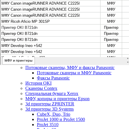
Цифровые системы Oce VarioPrint DP Line
МФУ, сканеры, плоттеры и принтеры Canon
Плоттеры Canon
Принтеры и МФУ Canon
Сканеры Canon
Распродажа картриджей Canon
МФУ, сканеры, плоттеры и принтеры HP
Принтеры и МФУ HP
Плоттеры hp
МФУ, копиры и принтеры OKI
МФУ, копиры и принтеры RICOH
Ремонт и продажа копировальных аппаратов
Infotec
Потоковые сканеры, МФУ и факсы Panasonic
Потоковые сканеры и МФУ Panasonic
Факсы Panasonic
История OKI
Сканеры Contex
Специальная бумага Xerox
МФУ, копиры и принтеры Epson
3d принтеры ZPRINTER
3d принтеры 3D Systems
CubeX, Duo, Trio
ProJet 1000 и ProJet 1500
ProJet 3510