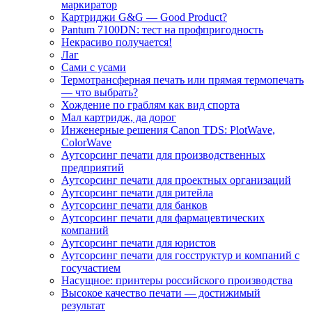
маркиратор
Картриджи G&G — Good Product?
Pantum 7100DN: тест на профпригодность
Некрасиво получается!
Лаг
Сами с усами
Термотрансферная печать или прямая термопечать
— что выбрать?
Хождение по граблям как вид спорта
Мал картридж, да дорог
Инженерные решения Canon TDS: PlotWave,
ColorWave
Аутсорсинг печати для производственных
предприятий
Аутсорсинг печати для проектных организаций
Аутсорсинг печати для ритейла
Аутсорсинг печати для банков
Аутсорсинг печати для фармацевтических
компаний
Аутсорсинг печати для юристов
Аутсорсинг печати для госструктур и компаний с
госучастием
Насущное: принтеры российского производства
Высокое качество печати — достижимый
результат