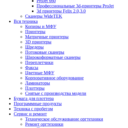
ProJet x60
Профессиональные 3d-принтеры ProJet
3d принтеры Felix 2.0,3.0
Сканеры WideTEK
Вся техника
Копиры и МФУ
Принтеры
Матричные принтеры
3D принтеры
Шредеры
Потоковые сканеры
Широкоформатные сканеры
Переплетчики
Факсы
Цветные МФУ
Корпоративное оборудование
Ламинаторы
Плоттеры
Снятые с производства модели
Бумага для плоттера
Программные продукты
Техника с пробегом
Сервис и ремонт
Техническое обслуживание оргтехники
Ремонт оргтехники