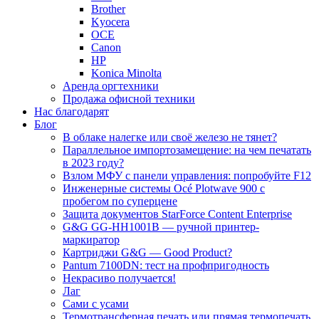
Brother
Kyocera
OCE
Canon
HP
Konica Minolta
Аренда оргтехники
Продажа офисной техники
Нас благодарят
Блог
В облаке налегке или своё железо не тянет?
Параллельное импортозамещение: на чем печатать
в 2023 году?
Взлом МФУ с панели управления: попробуйте F12
Инженерные системы Océ Plotwave 900 с
пробегом по суперцене
Защита документов StarForce Content Enterprise
G&G GG-HH1001B — ручной принтер-
маркиратор
Картриджи G&G — Good Product?
Pantum 7100DN: тест на профпригодность
Некрасиво получается!
Лаг
Сами с усами
Термотрансферная печать или прямая термопечать