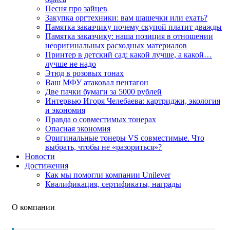
Песня про зайцев
Закупка оргтехники: вам шашечки или ехать?
Памятка заказчику почему скупой платит дважды
Памятка заказчику: наша позиция в отношении
неоригинальных расходных материалов
Принтер в детский сад: какой лучше, а какой…
лучше не надо
Этюд в розовых тонах
Ваш МФУ атаковал пентагон
Две пачки бумаги за 5000 рублей
Интервью Игоря Челебаева: картриджи, экология
и экономия
Правда о совместимых тонерах
Опасная экономия
Оригинальные тонеры VS совместимые. Что
выбрать, чтобы не «разориться»?
Новости
Достижения
Как мы помогли компании Unilever
Квалификация, сертификаты, награды
О компании