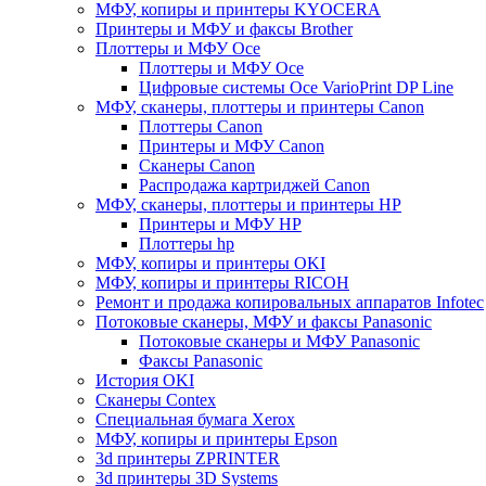
МФУ, копиры и принтеры KYOCERA
Принтеры и МФУ и факсы Brother
Плоттеры и МФУ Oce
Плоттеры и МФУ Oce
Цифровые системы Oce VarioPrint DP Line
МФУ, сканеры, плоттеры и принтеры Canon
Плоттеры Canon
Принтеры и МФУ Canon
Сканеры Canon
Распродажа картриджей Canon
МФУ, сканеры, плоттеры и принтеры HP
Принтеры и МФУ HP
Плоттеры hp
МФУ, копиры и принтеры OKI
МФУ, копиры и принтеры RICOH
Ремонт и продажа копировальных аппаратов Infotec
Потоковые сканеры, МФУ и факсы Panasonic
Потоковые сканеры и МФУ Panasonic
Факсы Panasonic
История OKI
Сканеры Contex
Специальная бумага Xerox
МФУ, копиры и принтеры Epson
3d принтеры ZPRINTER
3d принтеры 3D Systems