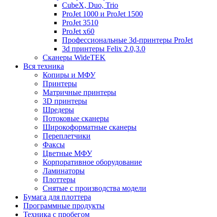
CubeX, Duo, Trio
ProJet 1000 и ProJet 1500
ProJet 3510
ProJet x60
Профессиональные 3d-принтеры ProJet
3d принтеры Felix 2.0,3.0
Сканеры WideTEK
Вся техника
Копиры и МФУ
Принтеры
Матричные принтеры
3D принтеры
Шредеры
Потоковые сканеры
Широкоформатные сканеры
Переплетчики
Факсы
Цветные МФУ
Корпоративное оборудование
Ламинаторы
Плоттеры
Снятые с производства модели
Бумага для плоттера
Программные продукты
Техника с пробегом