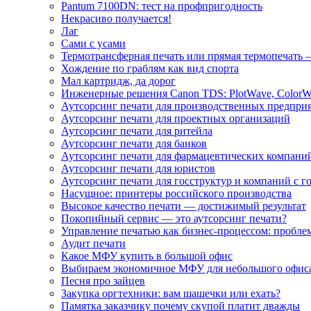
Pantum 7100DN: тест на профпригодность
Некрасиво получается!
Лаг
Сами с усами
Термотрансферная печать или прямая термопечать 
Хождение по граблям как вид спорта
Мал картридж, да дорог
Инженерные решения Canon TDS: PlotWave, ColorW
Аутсорсинг печати для производственных предпри
Аутсорсинг печати для проектных организаций
Аутсорсинг печати для ритейла
Аутсорсинг печати для банков
Аутсорсинг печати для фармацевтических компани
Аутсорсинг печати для юристов
Аутсорсинг печати для госструктур и компаний с г
Насущное: принтеры российского производства
Высокое качество печати — достижимый результат
Покопийный сервис — это аутсорсинг печати?
Управление печатью как бизнес-процессом: пробле
Аудит печати
Какое МФУ купить в большой офис
Выбираем экономичное МФУ для небольшого офис
Песня про зайцев
Закупка оргтехники: вам шашечки или ехать?
Памятка заказчику почему скупой платит дважды