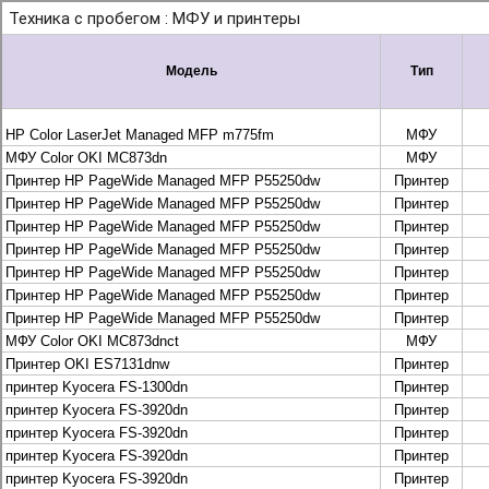
+7 495 925-88-95
info@lekom.ru
Рассчитать и заказать
Рассчитать и заказать
О компании
История Леком
Производители
Леком
Pantum
UTINET
G&G
ГК “Катюша”
Высокопроизводительные копиры DEVELOP
МФУ, копиры и принтеры KYOCERA
Принтеры и МФУ и факсы Brother