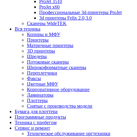
ProJet 3510
ProJet x60
Профессиональные 3d-принтеры ProJet
3d принтеры Felix 2.0,3.0
Сканеры WideTEK
Вся техника
Копиры и МФУ
Принтеры
Матричные принтеры
3D принтеры
Шредеры
Потоковые сканеры
Широкоформатные сканеры
Переплетчики
Факсы
Цветные МФУ
Корпоративное оборудование
Ламинаторы
Плоттеры
Снятые с производства модели
Бумага для плоттера
Программные продукты
Техника с пробегом
Сервис и ремонт
Техническое обслуживание оргтехники