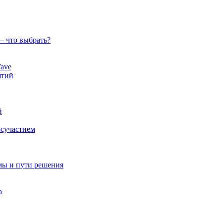
— что выбрать?
ave
ятий
й
осучастием
мы и пути решения
а