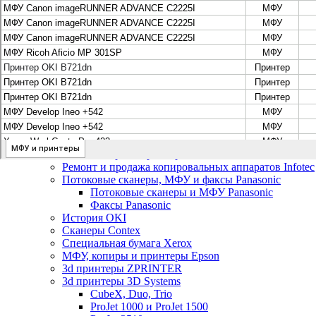
Плоттеры и МФУ Oce
Плоттеры и МФУ Oce
Цифровые системы Oce VarioPrint DP Line
МФУ, сканеры, плоттеры и принтеры Canon
Плоттеры Canon
Принтеры и МФУ Canon
Сканеры Canon
Распродажа картриджей Canon
МФУ, сканеры, плоттеры и принтеры HP
Принтеры и МФУ HP
Плоттеры hp
МФУ, копиры и принтеры OKI
МФУ, копиры и принтеры RICOH
Ремонт и продажа копировальных аппаратов Infotec
Потоковые сканеры, МФУ и факсы Panasonic
Потоковые сканеры и МФУ Panasonic
Факсы Panasonic
История OKI
Сканеры Contex
Специальная бумага Xerox
МФУ, копиры и принтеры Epson
3d принтеры ZPRINTER
3d принтеры 3D Systems
CubeX, Duo, Trio
ProJet 1000 и ProJet 1500