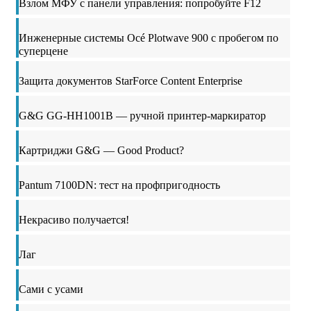
Взлом МФУ с панели управления: попробуйте F12
Инженерные системы Océ Plotwave 900 с пробегом по
суперцене
Защита документов StarForce Content Enterprise
G&G GG-HH1001B — ручной принтер-маркиратор
Картриджи G&G — Good Product?
Pantum 7100DN: тест на профпригодность
Некрасиво получается!
Лаг
Сами с усами