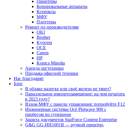
Принтеры
Копировальные аппараты
Ксероксы
МФУ
Плоттеры
Ремонт по производителям
OKI
Brother
Kyocera
OCE
Canon
HP
Konica Minolta
Аренда оргтехники
Продажа офисной техники
Нас благодарят
Блог
В облаке налегке или своё железо не тянет?
Параллельное импортозамещение: на чем печатать
в 2023 году?
Взлом МФУ с панели управления: попробуйте F12
Инженерные системы Océ Plotwave 900 с
пробегом по суперцене
Защита документов StarForce Content Enterprise
G&G GG-HH1001B — ручной принтер-