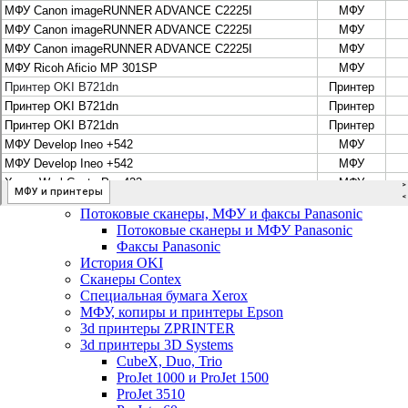
Цифровые системы Oce VarioPrint DP Line
МФУ, сканеры, плоттеры и принтеры Canon
Плоттеры Canon
Принтеры и МФУ Canon
Сканеры Canon
Распродажа картриджей Canon
МФУ, сканеры, плоттеры и принтеры HP
Принтеры и МФУ HP
Плоттеры hp
МФУ, копиры и принтеры OKI
МФУ, копиры и принтеры RICOH
Ремонт и продажа копировальных аппаратов
Infotec
Потоковые сканеры, МФУ и факсы Panasonic
Потоковые сканеры и МФУ Panasonic
Факсы Panasonic
История OKI
Сканеры Contex
Специальная бумага Xerox
МФУ, копиры и принтеры Epson
3d принтеры ZPRINTER
3d принтеры 3D Systems
CubeX, Duo, Trio
ProJet 1000 и ProJet 1500
ProJet 3510