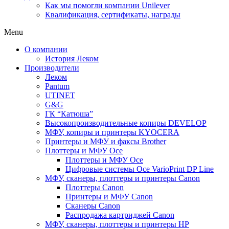
Как мы помогли компании Unilever
Квалификация, сертификаты, награды
Menu
О компании
История Леком
Производители
Леком
Pantum
UTINET
G&G
ГК “Катюша”
Высокопроизводительные копиры DEVELOP
МФУ, копиры и принтеры KYOCERA
Принтеры и МФУ и факсы Brother
Плоттеры и МФУ Oce
Плоттеры и МФУ Oce
Цифровые системы Oce VarioPrint DP Line
МФУ, сканеры, плоттеры и принтеры Canon
Плоттеры Canon
Принтеры и МФУ Canon
Сканеры Canon
Распродажа картриджей Canon
МФУ, сканеры, плоттеры и принтеры HP