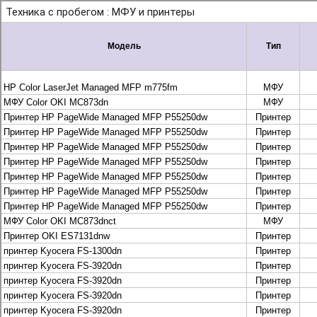
+7 495 925-88-95
info@lekom.ru
Рассчитать и заказать
Рассчитать и заказать
О компании
История Леком
Производители
Леком
Pantum
UTINET
G&G
ГК “Катюша”
Высокопроизводительные копиры DEVELOP
МФУ, копиры и принтеры KYOCERA
Принтеры и МФУ и факсы Brother
Плоттеры и МФУ Oce
Плоттеры и МФУ Oce