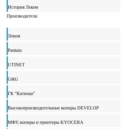
История Леком
Производители
Леком
Pantum
UTINET
G&G
ГК “Катюша”
Высокопроизводительные копиры DEVELOP
МФУ, копиры и принтеры KYOCERA