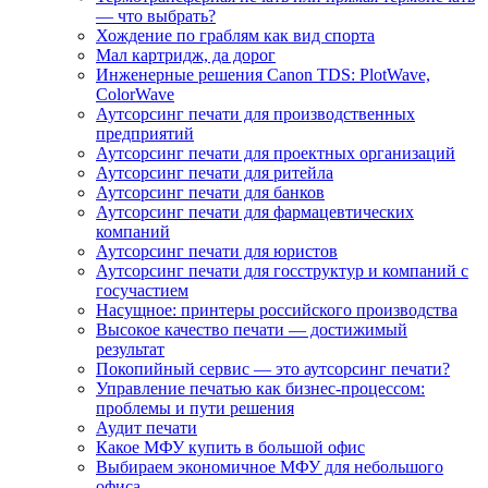
— что выбрать?
Хождение по граблям как вид спорта
Мал картридж, да дорог
Инженерные решения Canon TDS: PlotWave,
ColorWave
Аутсорсинг печати для производственных
предприятий
Аутсорсинг печати для проектных организаций
Аутсорсинг печати для ритейла
Аутсорсинг печати для банков
Аутсорсинг печати для фармацевтических
компаний
Аутсорсинг печати для юристов
Аутсорсинг печати для госструктур и компаний с
госучастием
Насущное: принтеры российского производства
Высокое качество печати — достижимый
результат
Покопийный сервис — это аутсорсинг печати?
Управление печатью как бизнес-процессом:
проблемы и пути решения
Аудит печати
Какое МФУ купить в большой офис
Выбираем экономичное МФУ для небольшого
офиса