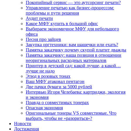
Покопийный сервис — это аутсорсинг печати?
Управление печатью как бизнес-процессом:
проблемы и пути решения
Аудит печати
Какое МФУ купить в большой офис
Выбираем экономичное МФУ для небольшого
офиса
Песня про зайцев
Закупка оргтехники: вам шашечки или ехать?
Памятка заказчику почему скупой платит дважды
Памятка заказчику: наша позиция в отношении
неоригинальных расходных материалов
Принтер в детский сад: какой лучше, а какой…
лучше не надо
Этюд в розовых тонах
Ваш МФУ атаковал пентагон
Две пачки бумаги за 5000 рублей
Интервью Игоря Челебаева: картриджи, экология
и экономия
Правда о совместимых тонерах
Опасная экономия
Оригинальные тонеры VS совместимые. Что
выбрать, чтобы не «разориться»?
Новости
Достижения