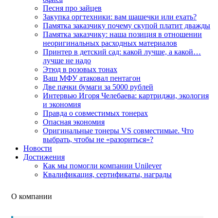
Песня про зайцев
Закупка оргтехники: вам шашечки или ехать?
Памятка заказчику почему скупой платит дважды
Памятка заказчику: наша позиция в отношении
неоригинальных расходных материалов
Принтер в детский сад: какой лучше, а какой…
лучше не надо
Этюд в розовых тонах
Ваш МФУ атаковал пентагон
Две пачки бумаги за 5000 рублей
Интервью Игоря Челебаева: картриджи, экология
и экономия
Правда о совместимых тонерах
Опасная экономия
Оригинальные тонеры VS совместимые. Что
выбрать, чтобы не «разориться»?
Новости
Достижения
Как мы помогли компании Unilever
Квалификация, сертификаты, награды
О компании