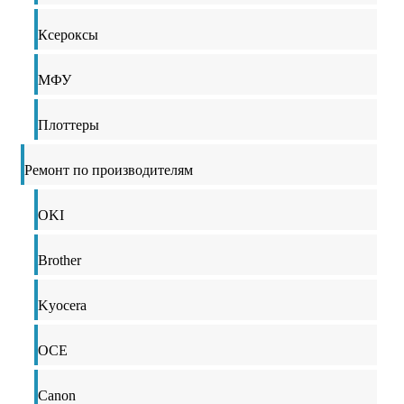
Ксероксы
МФУ
Плоттеры
Ремонт по производителям
OKI
Brother
Kyocera
OCE
Canon