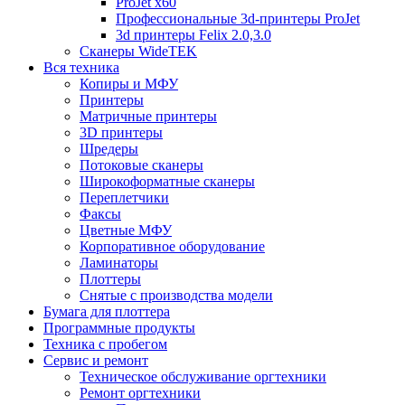
ProJet x60
Профессиональные 3d-принтеры ProJet
3d принтеры Felix 2.0,3.0
Сканеры WideTEK
Вся техника
Копиры и МФУ
Принтеры
Матричные принтеры
3D принтеры
Шредеры
Потоковые сканеры
Широкоформатные сканеры
Переплетчики
Факсы
Цветные МФУ
Корпоративное оборудование
Ламинаторы
Плоттеры
Снятые с производства модели
Бумага для плоттера
Программные продукты
Техника с пробегом
Сервис и ремонт
Техническое обслуживание оргтехники
Ремонт оргтехники