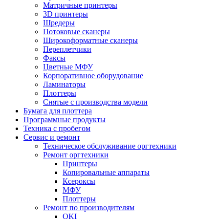
Матричные принтеры
3D принтеры
Шредеры
Потоковые сканеры
Широкоформатные сканеры
Переплетчики
Факсы
Цветные МФУ
Корпоративное оборудование
Ламинаторы
Плоттеры
Снятые с производства модели
Бумага для плоттера
Программные продукты
Техника с пробегом
Сервис и ремонт
Техническое обслуживание оргтехники
Ремонт оргтехники
Принтеры
Копировальные аппараты
Ксероксы
МФУ
Плоттеры
Ремонт по производителям
OKI