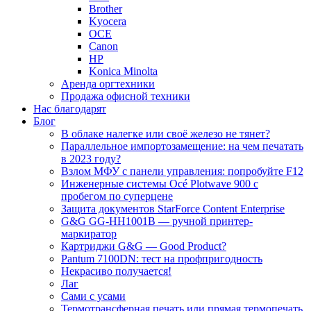
Brother
Kyocera
OCE
Canon
HP
Konica Minolta
Аренда оргтехники
Продажа офисной техники
Нас благодарят
Блог
В облаке налегке или своё железо не тянет?
Параллельное импортозамещение: на чем печатать
в 2023 году?
Взлом МФУ с панели управления: попробуйте F12
Инженерные системы Océ Plotwave 900 с
пробегом по суперцене
Защита документов StarForce Content Enterprise
G&G GG-HH1001B — ручной принтер-
маркиратор
Картриджи G&G — Good Product?
Pantum 7100DN: тест на профпригодность
Некрасиво получается!
Лаг
Сами с усами
Термотрансферная печать или прямая термопечать