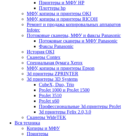
Принтеры и МФУ HP
Плоттеры hp
МФУ, копиры и принтеры OKI
МФУ, копиры и принтеры RICOH
Ремонт и продажа копировальных аппаратов
Infotec
Потоковые сканеры, МФУ и факсы Panasonic
Потоковые сканеры и МФУ Panasonic
Факсы Panasonic
История OKI
Сканеры Contex
Специальная бумага Xerox
МФУ, копиры и принтеры Epson
3d принтеры ZPRINTER
3d принтеры 3D Systems
CubeX, Duo, Trio
ProJet 1000 и ProJet 1500
ProJet 3510
ProJet x60
Профессиональные 3d-принтеры ProJet
3d принтеры Felix 2.0,3.0
Сканеры WideTEK
Вся техника
Копиры и МФУ
Принтеры