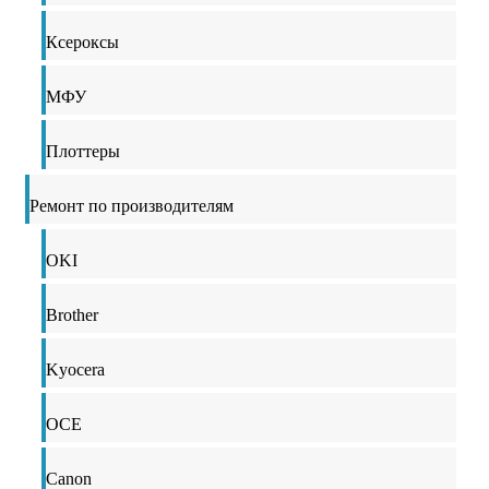
Ксероксы
МФУ
Плоттеры
Ремонт по производителям
OKI
Brother
Kyocera
OCE
Canon