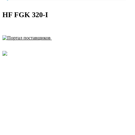
HF FGK 320-I
ЗАРЕГИСТРИРОВАН НА ПОРТАЛЕ
ПОСТАВЩИКОВ
YouTube
Rutube
Москва
м. Аэропорт,
Кочновский пр-д, д. 4 к.2
Карта проезда
Наши вакансии
Красногорск
м. Тушинская,
ул. Первомайская, д.16
Карта проезда