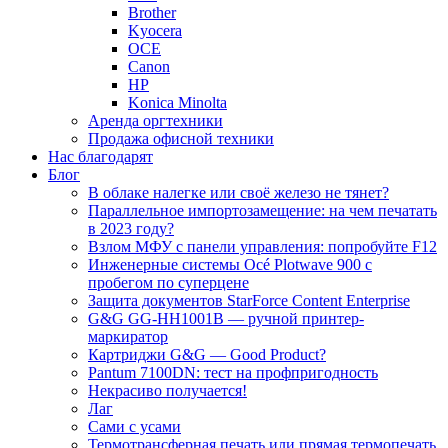
Brother
Kyocera
OCE
Canon
HP
Konica Minolta
Аренда оргтехники
Продажа офисной техники
Нас благодарят
Блог
В облаке налегке или своё железо не тянет?
Параллельное импортозамещение: на чем печатать
в 2023 году?
Взлом МФУ с панели управления: попробуйте F12
Инженерные системы Océ Plotwave 900 с
пробегом по суперцене
Защита документов StarForce Content Enterprise
G&G GG-HH1001B — ручной принтер-
маркиратор
Картриджи G&G — Good Product?
Pantum 7100DN: тест на профпригодность
Некрасиво получается!
Лаг
Сами с усами
Термотрансферная печать или прямая термопечать