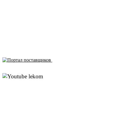
Отправляя любую форму на сайте, вы соглашаетесь
с
Политикой конфиденциальности
данного сайта | © 1992-
2026 ООО «ЛЕКОМ».
Все права на материалы, находящиеся на сайте, охраняются в
соответствии с законодательством РФ. При любом
использовании материалов сайта, ссылка на источник
обязательна.
ЗАРЕГЕСТРИРОВАН НА ПОРТАЛЕ
ПОСТАВЩИКОВ
YouTube канал Леком
Rutube канал Леком
Москва
м. Аэропорт,
Кочновский пр-д, д. 4 к.2
Карта проезда
Красногорск