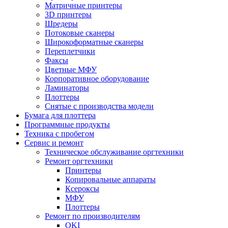
Матричные принтеры
3D принтеры
Шредеры
Потоковые сканеры
Широкоформатные сканеры
Переплетчики
Факсы
Цветные МФУ
Корпоративное оборудование
Ламинаторы
Плоттеры
Снятые с производства модели
Бумага для плоттера
Программные продукты
Техника с пробегом
Сервис и ремонт
Техническое обслуживание оргтехники
Ремонт оргтехники
Принтеры
Копировальные аппараты
Ксероксы
МФУ
Плоттеры
Ремонт по производителям
OKI