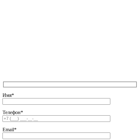
м. Тушинская,
ул. Первомайская, д.16
Карта проезда
«Наши вакансии»
Отправляя любую форму на сайте, вы соглашаетесь
с
Политикой конфиденциальности
данного сайта | © 1992-
2026 ООО «ЛЕКОМ».
Все права на материалы, находящиеся на сайте, охраняются в
соответствии с законодательством РФ. При любом
использовании материалов сайта, ссылка на источник
обязательна.
Имя*
Телефон*
Email*