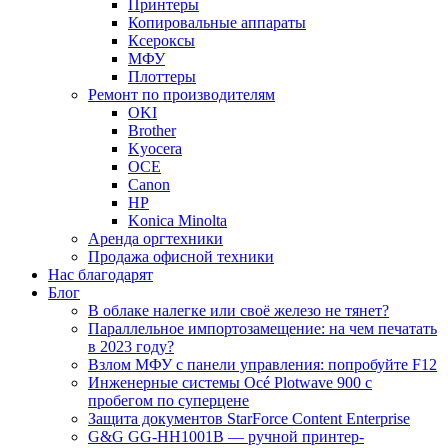
Принтеры
Копировальные аппараты
Ксероксы
МФУ
Плоттеры
Ремонт по производителям
OKI
Brother
Kyocera
OCE
Canon
HP
Konica Minolta
Аренда оргтехники
Продажа офисной техники
Нас благодарят
Блог
В облаке налегке или своё железо не тянет?
Параллельное импортозамещение: на чем печатать
в 2023 году?
Взлом МФУ с панели управления: попробуйте F12
Инженерные системы Océ Plotwave 900 с
пробегом по суперцене
Защита документов StarForce Content Enterprise
G&G GG-HH1001B — ручной принтер-