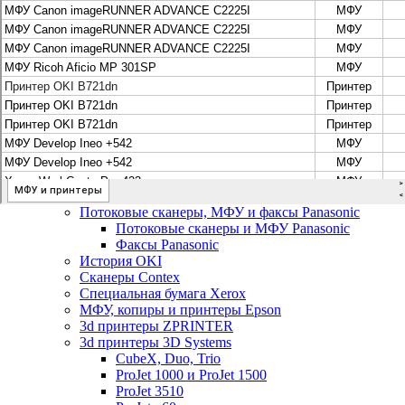
Цифровые системы Oce VarioPrint DP Line
МФУ, сканеры, плоттеры и принтеры Canon
Плоттеры Canon
Принтеры и МФУ Canon
Сканеры Canon
Распродажа картриджей Canon
МФУ, сканеры, плоттеры и принтеры HP
Принтеры и МФУ HP
Плоттеры hp
МФУ, копиры и принтеры OKI
МФУ, копиры и принтеры RICOH
Ремонт и продажа копировальных аппаратов
Infotec
Потоковые сканеры, МФУ и факсы Panasonic
Потоковые сканеры и МФУ Panasonic
Факсы Panasonic
История OKI
Сканеры Contex
Специальная бумага Xerox
МФУ, копиры и принтеры Epson
3d принтеры ZPRINTER
3d принтеры 3D Systems
CubeX, Duo, Trio
ProJet 1000 и ProJet 1500
ProJet 3510