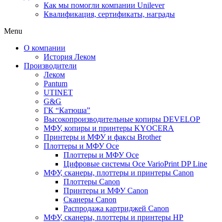
Как мы помогли компании Unilever
Квалификация, сертификаты, награды
Menu
О компании
История Леком
Производители
Леком
Pantum
UTINET
G&G
ГК “Катюша”
Высокопроизводительные копиры DEVELOP
МФУ, копиры и принтеры KYOCERA
Принтеры и МФУ и факсы Brother
Плоттеры и МФУ Oce
Плоттеры и МФУ Oce
Цифровые системы Oce VarioPrint DP Line
МФУ, сканеры, плоттеры и принтеры Canon
Плоттеры Canon
Принтеры и МФУ Canon
Сканеры Canon
Распродажа картриджей Canon
МФУ, сканеры, плоттеры и принтеры HP