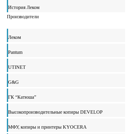
История Леком
Производители
Леком
Pantum
UTINET
G&G
ГК “Катюша”
Высокопроизводительные копиры DEVELOP
МФУ, копиры и принтеры KYOCERA