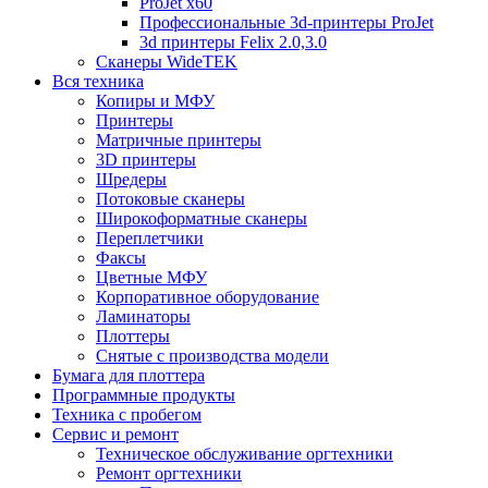
ProJet x60
Профессиональные 3d-принтеры ProJet
3d принтеры Felix 2.0,3.0
Сканеры WideTEK
Вся техника
Копиры и МФУ
Принтеры
Матричные принтеры
3D принтеры
Шредеры
Потоковые сканеры
Широкоформатные сканеры
Переплетчики
Факсы
Цветные МФУ
Корпоративное оборудование
Ламинаторы
Плоттеры
Снятые с производства модели
Бумага для плоттера
Программные продукты
Техника с пробегом
Сервис и ремонт
Техническое обслуживание оргтехники
Ремонт оргтехники