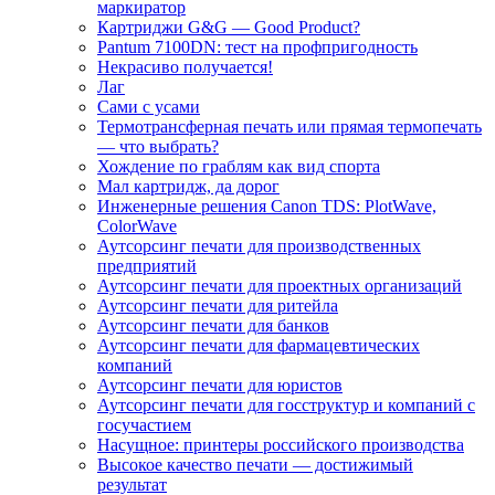
маркиратор
Картриджи G&G — Good Product?
Pantum 7100DN: тест на профпригодность
Некрасиво получается!
Лаг
Сами с усами
Термотрансферная печать или прямая термопечать
— что выбрать?
Хождение по граблям как вид спорта
Мал картридж, да дорог
Инженерные решения Canon TDS: PlotWave,
ColorWave
Аутсорсинг печати для производственных
предприятий
Аутсорсинг печати для проектных организаций
Аутсорсинг печати для ритейла
Аутсорсинг печати для банков
Аутсорсинг печати для фармацевтических
компаний
Аутсорсинг печати для юристов
Аутсорсинг печати для госструктур и компаний с
госучастием
Насущное: принтеры российского производства
Высокое качество печати — достижимый
результат