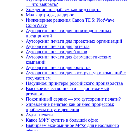
— что выбрать?
Хождение по граблям как вид спорта
Мал картридж, да дорог
Инженерные решения Canon TDS: PlotWave,
ColorWave
Аутсорсинг печати для производственных
предприятий
Аутсорсинг печати для проектных организаций
Аутсорсинг печати для ритейла
Аутсорсинг печати для банков
Аутсорсинг печати для фармацевтических
компаний
Аутсорсинг печати для юристов
Аутсорсинг печати для госструктур и компаний с
госучастием
Насущное: принтеры российского производства
Высокое качество печати — достижимый
результат
Покопийный сервис — это аутсорсинг печати?
Управление печатью как бизнес-процессом:
проблемы и пути решения
Аудит печати
Какое МФУ купить в большой офис
Выбираем экономичное МФУ для небольшого
офиса