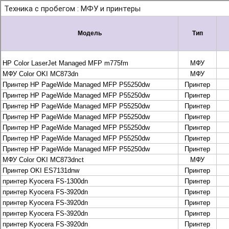
+7 495 925-88-95
info@lekom.ru
Рассчитать и заказать
Рассчитать и заказать
О компании
История Леком
Производители
Леком
Pantum
UTINET
G&G
ГК “Катюша”
Высокопроизводительные копиры DEVELOP
МФУ, копиры и принтеры KYOCERA
Принтеры и МФУ и факсы Brother
Плоттеры и МФУ Oce
Плоттеры и МФУ Oce