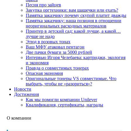
Песня про зайцев
Закупка оргтехники: вам шашечки или ехать?
Памятка заказчику почему скупой платит дважды
Памятка заказчику: наша позиция в отношении
неоригинальных расходных материалов
Принтер в детский сад: какой лучше, а какой…
лучше не надо
Этюд в розовых тонах
Ваш МФУ атаковал пентагон
Две пачки бумаги за 5000 рублей
Интервью Игоря Челебаева: картриджи, экология
и экономия
Правда о совместимых тонерах
Опасная экономия
Оригинальные тонеры VS совместимые. Что
выбрать, чтобы не «разориться»?
Новости
Достижения
Как мы помогли компании Unilever
Квалификация, сертификаты, награды
О компании