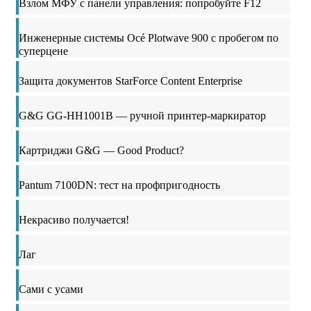
Взлом МФУ с панели управления: попробуйте F12
Инженерные системы Océ Plotwave 900 с пробегом по
суперцене
Защита документов StarForce Content Enterprise
G&G GG-HH1001B — ручной принтер-маркиратор
Картриджи G&G — Good Product?
Pantum 7100DN: тест на профпригодность
Некрасиво получается!
Лаг
Сами с усами