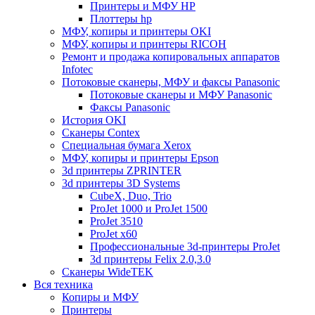
Принтеры и МФУ HP
Плоттеры hp
МФУ, копиры и принтеры OKI
МФУ, копиры и принтеры RICOH
Ремонт и продажа копировальных аппаратов
Infotec
Потоковые сканеры, МФУ и факсы Panasonic
Потоковые сканеры и МФУ Panasonic
Факсы Panasonic
История OKI
Сканеры Contex
Специальная бумага Xerox
МФУ, копиры и принтеры Epson
3d принтеры ZPRINTER
3d принтеры 3D Systems
CubeX, Duo, Trio
ProJet 1000 и ProJet 1500
ProJet 3510
ProJet x60
Профессиональные 3d-принтеры ProJet
3d принтеры Felix 2.0,3.0
Сканеры WideTEK
Вся техника
Копиры и МФУ
Принтеры