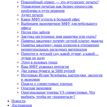
Покопийный сервис — это аутсорсинг печати?
Управление печатью как бизнес-процессом:
проблемы и пути решения
Аудит печати
Какое МФУ купить в большой офис
Выбираем экономичное МФУ для небольшого
офиса
Песня про зайцев
Закупка оргтехники: вам шашечки или ехать?
Памятка заказчику почему скупой платит дважды
Памятка заказчику: наша позиция в отношении
неоригинальных расходных материалов
Принтер в детский сад: какой лучше, а какой…
лучше не надо
Этюд в розовых тонах
Ваш МФУ атаковал пентагон
Две пачки бумаги за 5000 рублей
Интервью Игоря Челебаева: картриджи, экология
и экономия
Правда о совместимых тонерах
Опасная экономия
Оригинальные тонеры VS совместимые. Что
выбрать, чтобы не «разориться»?
Новости
Достижения