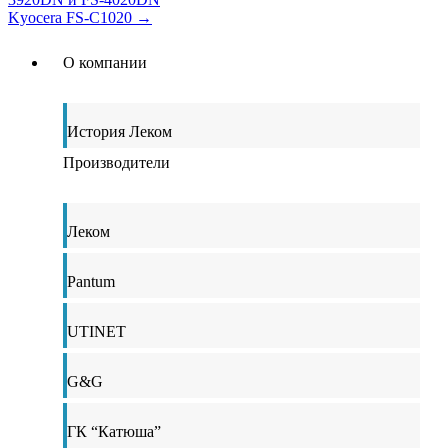
Kyocera FS-C1020
→
О компании
История Леком
Производители
Леком
Pantum
UTINET
G&G
ГК “Катюша”