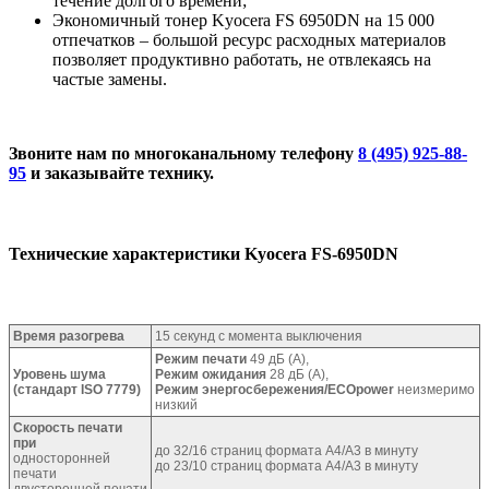
течение долгого времени;
Экономичный тонер Kyocera FS 6950DN на 15 000
отпечатков – большой ресурс расходных материалов
позволяет продуктивно работать, не отвлекаясь на
частые замены.
Звоните нам по многоканальному телефону
8 (495) 925-88-
95
и заказывайте технику.
Технические характеристики Kyocera FS-6950DN
Время разогрева
15 секунд с момента выключения
Режим печати
49 дБ (A),
Уровень шума
Режим ожидания
28 дБ (A),
(стандарт ISO 7779)
Режим энергосбережения/ECOpower
неизмеримо
низкий
Скорость печати
при
до 32/16 страниц формата A4/A3 в минуту
односторонней
до 23/10 страниц формата A4/A3 в минуту
печати
двусторонней печати