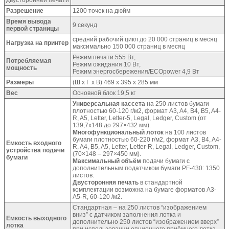
Разрешение
1200 точек на дюйм
Время вывода
9 секунд
первой страницы
средний рабочий цикл до 20 000 страниц в месяц
Нагрузка на принтер
максимально 150 000 страниц в месяц
Режим печати 555 Вт,
Потребляемая
Режим ожидания 10 Вт,
мощность
Режим энергосбережения/ECOpower 4,9 Вт
Размеры
(Ш x Г x В) 469 x 395 x 285 мм
Вес
Основной блок 19,5 кг
Универсальная кассета
на 250 листов бумаги
плотностью 60-120 г/м2, формат A3, A4, B4, B5, A4-
R, A5, Letter, Letter-5, Legal, Ledger, Custom (от
139,7х148 до 297×432 мм).
Многофункциональный лоток
на 100 листов
бумаги плотностью 60-220 г/м2, формат A3, B4, A4-
Емкость входного
R, A4, B5, A5, Letter, Letter-R, Legal, Ledger, Custom,
устройства подачи
(70×148 – 297×450 мм).
бумаги
Максимальный объём
подачи бумаги с
дополнительным податчиком бумаги PF-430: 1350
листов.
Двусторонняя печать
в стандартной
комплектации возможна на бумаге форматов A3-
A5-R, 60-120 /м2.
Стандартная – на 250 листов “изображением
вниз” с датчиком заполнения лотка и
Емкость выходного
дополнительно 250 листов “изображением вверх”
лотка
при использовании опционного приёмного лотка