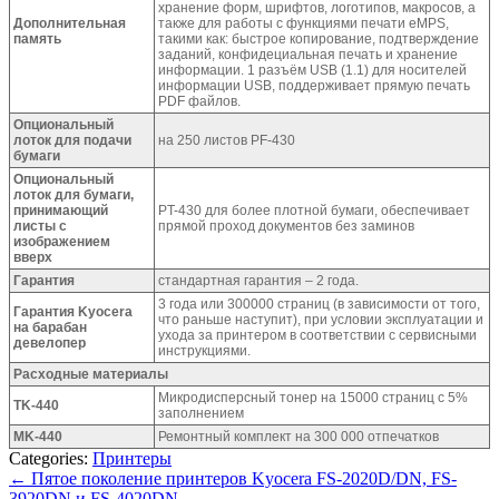
хранение форм, шрифтов, логотипов, макросов, а
Дополнительная
также для работы с функциями печати eMPS,
память
такими как: быстрое копирование, подтверждение
заданий, конфидециальная печать и хранение
информации. 1 разъём USB (1.1) для носителей
информации USB, поддерживает прямую печать
PDF файлов.
Опциональный
лоток для подачи
на 250 листов PF-430
бумаги
Опциональный
лоток для бумаги,
принимающий
PT-430 для более плотной бумаги, обеспечивает
листы с
прямой проход документов без заминов
изображением
вверх
Гарантия
стандартная гарантия – 2 года.
3 года или 300000 страниц (в зависимости от того,
Гарантия Kyocera
что раньше наступит), при условии эксплуатации и
на барабан
ухода за принтером в соответствии с сервисными
девелопер
инструкциями.
Расходные материалы
Микродисперсный тонер на 15000 страниц с 5%
TK-440
заполнением
MK-440
Ремонтный комплект на 300 000 отпечатков
Categories:
Принтеры
←
Пятое поколение принтеров Kyocera FS-2020D/DN, FS-
3920DN и FS-4020DN