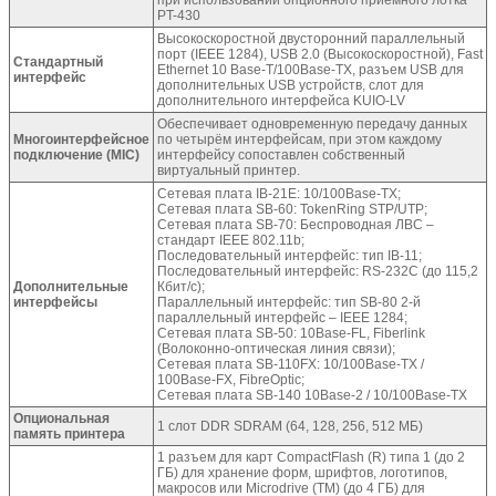
PT-430
Высокоскоростной двусторонний параллельный
порт (IEEE 1284), USB 2.0 (Высокоскоростной), Fast
Стандартный
Ethernet 10 Base-T/100Base-TX, разъем USB для
интерфейс
дополнительных USB устройств, слот для
дополнительного интерфейса KUIO-LV
Обеспечивает одновременную передачу данных
Многоинтерфейсное
по четырём интерфейсам, при этом каждому
подключение (MIC)
интерфейсу сопоставлен собственный
виртуальный принтер.
Сетевая плата IB-21E: 10/100Base-TX;
Сетевая плата SB-60: TokenRing STP/UTP;
Сетевая плата SB-70: Беспроводная ЛВС –
стандарт IEEE 802.11b;
Последовательный интерфейс: тип IB-11;
Последовательный интерфейс: RS-232C (до 115,2
Дополнительные
Кбит/с);
интерфейсы
Параллельный интерфейс: тип SB-80 2-й
параллельный интерфейс – IEEE 1284;
Сетевая плата SB-50: 10Base-FL, Fiberlink
(Волоконно-оптическая линия связи);
Сетевая плата SB-110FX: 10/100Base-TX /
100Base-FX, FibreOptic;
Сетевая плата SB-140 10Base-2 / 10/100Base-TX
Опциональная
1 слот DDR SDRAM (64, 128, 256, 512 МБ)
память принтера
1 разъем для карт CompactFlash (R) типа 1 (до 2
ГБ) для хранение форм, шрифтов, логотипов,
макросов или Microdrive (TM) (до 4 ГБ) для