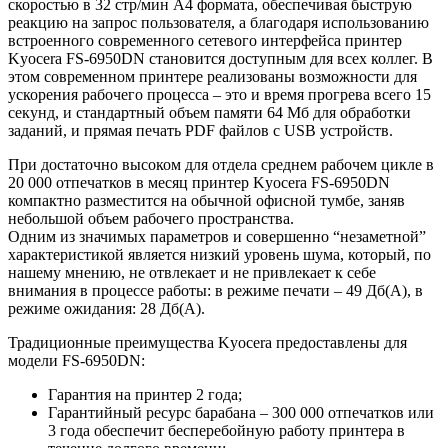
скоростью в 32 стр/мин А4 формата, обеспечивая быструю
реакцию на запрос пользователя, а благодаря использованию
встроенного современного сетевого интерфейса принтер
Kyocera FS-6950DN становится доступным для всех коллег. В
этом современном принтере реализованы возможности для
ускорения рабочего процесса – это и время прогрева всего 15
секунд, и стандартный объем памяти 64 Мб для обработки
заданий, и прямая печать PDF файлов с USB устройств.
При достаточно высоком для отдела среднем рабочем цикле в
20 000 отпечатков в месяц принтер Kyocera FS-6950DN
компактно разместится на обычной офисной тумбе, заняв
небольшой объем рабочего пространства.
Одним из значимых параметров и совершенно “незаметной”
характеристикой является низкий уровень шума, который, по
нашему мнению, не отвлекает и не привлекает к себе
внимания в процессе работы: в режиме печати – 49 Дб(A), в
режиме ожидания: 28 Дб(A).
Традиционные преимущества Kyocera предоставлены для
модели FS-6950DN:
Гарантия на принтер 2 года;
Гарантийный ресурс барабана – 300 000 отпечатков или
3 года обеспечит бесперебойную работу принтера в