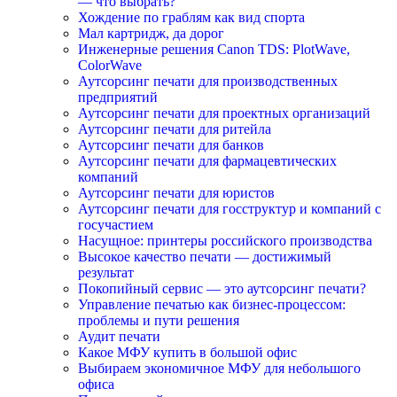
— что выбрать?
Хождение по граблям как вид спорта
Мал картридж, да дорог
Инженерные решения Canon TDS: PlotWave,
ColorWave
Аутсорсинг печати для производственных
предприятий
Аутсорсинг печати для проектных организаций
Аутсорсинг печати для ритейла
Аутсорсинг печати для банков
Аутсорсинг печати для фармацевтических
компаний
Аутсорсинг печати для юристов
Аутсорсинг печати для госструктур и компаний с
госучастием
Насущное: принтеры российского производства
Высокое качество печати — достижимый
результат
Покопийный сервис — это аутсорсинг печати?
Управление печатью как бизнес-процессом:
проблемы и пути решения
Аудит печати
Какое МФУ купить в большой офис
Выбираем экономичное МФУ для небольшого
офиса