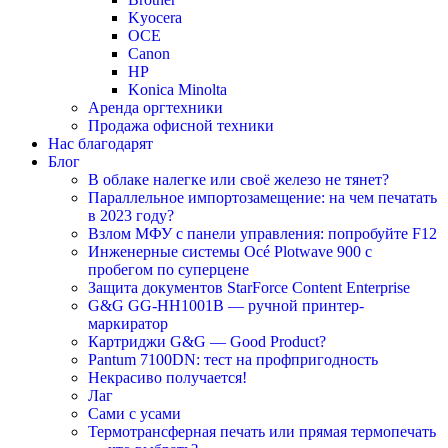
Kyocera
OCE
Canon
HP
Konica Minolta
Аренда оргтехники
Продажа офисной техники
Нас благодарят
Блог
В облаке налегке или своё железо не тянет?
Параллельное импортозамещение: на чем печатать
в 2023 году?
Взлом МФУ с панели управления: попробуйте F12
Инженерные системы Océ Plotwave 900 с
пробегом по суперцене
Защита документов StarForce Content Enterprise
G&G GG-HH1001B — ручной принтер-
маркиратор
Картриджи G&G — Good Product?
Pantum 7100DN: тест на профпригодность
Некрасиво получается!
Лаг
Сами с усами
Термотрансферная печать или прямая термопечать