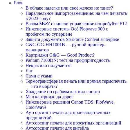
Блог
В облаке налегке или своё железо не тянет?
Параллельное импортозамещение: на чем печатать
в 2023 году?
Взлом МФУ с панели управления: попробуйте F12
Инженерные системы Océ Plotwave 900 с
пробегом по суперцене
Защита документов StarForce Content Enterprise
G&G GG-HH1001B — ручной принтер-
маркиратор
Картриджи G&G — Good Product?
Pantum 7100DN: тест на профпригодность
Некрасиво получается!
Лаг
Сами с усами
Термотрансферная печать или прямая термопечать
— что выбрать?
Хождение по граблям как вид спорта
Мал картридж, да дорог
Инженерные решения Canon TDS: PlotWave,
ColorWave
Аутсорсинг печати для производственных
предприятий
Аутсорсинг печати для проектных организаций
Аутсорсинг печати для ритейла