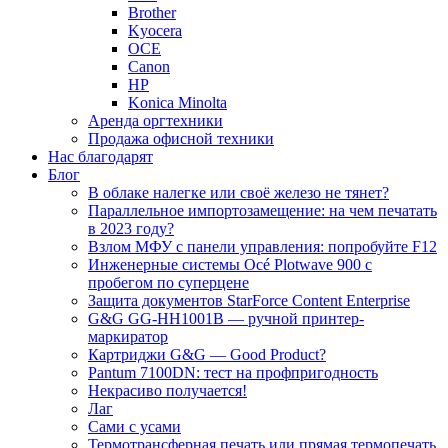
Brother
Kyocera
OCE
Canon
HP
Konica Minolta
Аренда оргтехники
Продажа офисной техники
Нас благодарят
Блог
В облаке налегке или своё железо не тянет?
Параллельное импортозамещение: на чем печатать
в 2023 году?
Взлом МФУ с панели управления: попробуйте F12
Инженерные системы Océ Plotwave 900 с
пробегом по суперцене
Защита документов StarForce Content Enterprise
G&G GG-HH1001B — ручной принтер-
маркиратор
Картриджи G&G — Good Product?
Pantum 7100DN: тест на профпригодность
Некрасиво получается!
Лаг
Сами с усами
Термотрансферная печать или прямая термопечать