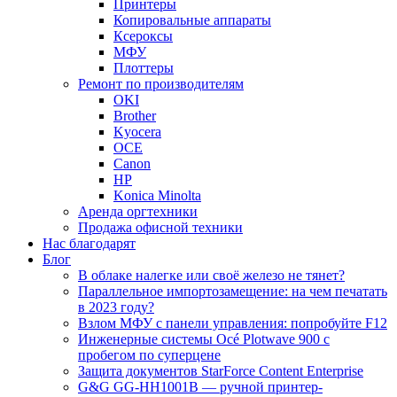
Принтеры
Копировальные аппараты
Ксероксы
МФУ
Плоттеры
Ремонт по производителям
OKI
Brother
Kyocera
OCE
Canon
HP
Konica Minolta
Аренда оргтехники
Продажа офисной техники
Нас благодарят
Блог
В облаке налегке или своё железо не тянет?
Параллельное импортозамещение: на чем печатать
в 2023 году?
Взлом МФУ с панели управления: попробуйте F12
Инженерные системы Océ Plotwave 900 с
пробегом по суперцене
Защита документов StarForce Content Enterprise
G&G GG-HH1001B — ручной принтер-