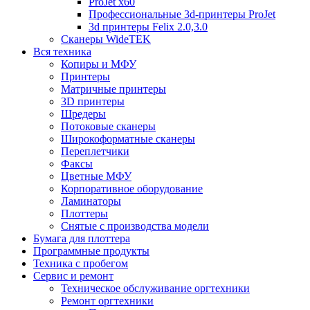
ProJet x60
Профессиональные 3d-принтеры ProJet
3d принтеры Felix 2.0,3.0
Сканеры WideTEK
Вся техника
Копиры и МФУ
Принтеры
Матричные принтеры
3D принтеры
Шредеры
Потоковые сканеры
Широкоформатные сканеры
Переплетчики
Факсы
Цветные МФУ
Корпоративное оборудование
Ламинаторы
Плоттеры
Снятые с производства модели
Бумага для плоттера
Программные продукты
Техника с пробегом
Сервис и ремонт
Техническое обслуживание оргтехники
Ремонт оргтехники