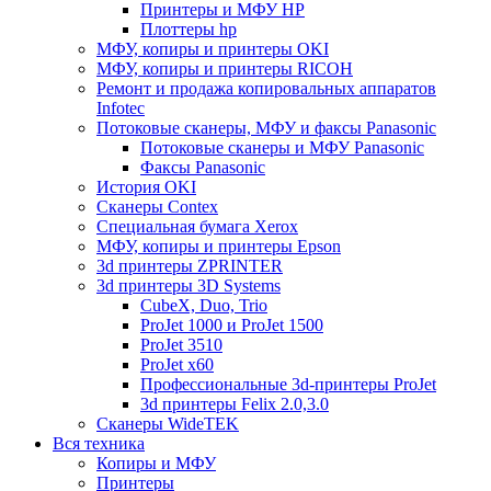
Принтеры и МФУ HP
Плоттеры hp
МФУ, копиры и принтеры OKI
МФУ, копиры и принтеры RICOH
Ремонт и продажа копировальных аппаратов
Infotec
Потоковые сканеры, МФУ и факсы Panasonic
Потоковые сканеры и МФУ Panasonic
Факсы Panasonic
История OKI
Сканеры Contex
Специальная бумага Xerox
МФУ, копиры и принтеры Epson
3d принтеры ZPRINTER
3d принтеры 3D Systems
CubeX, Duo, Trio
ProJet 1000 и ProJet 1500
ProJet 3510
ProJet x60
Профессиональные 3d-принтеры ProJet
3d принтеры Felix 2.0,3.0
Сканеры WideTEK
Вся техника
Копиры и МФУ
Принтеры