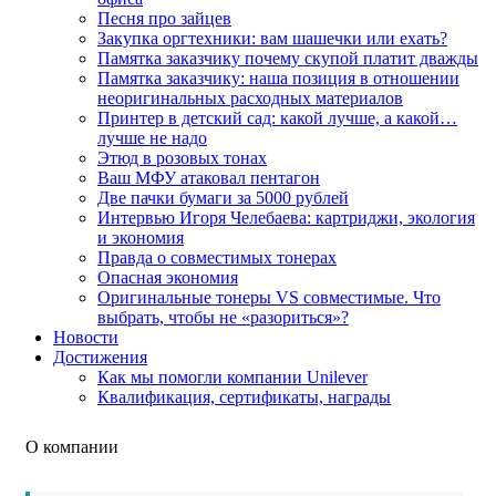
Песня про зайцев
Закупка оргтехники: вам шашечки или ехать?
Памятка заказчику почему скупой платит дважды
Памятка заказчику: наша позиция в отношении
неоригинальных расходных материалов
Принтер в детский сад: какой лучше, а какой…
лучше не надо
Этюд в розовых тонах
Ваш МФУ атаковал пентагон
Две пачки бумаги за 5000 рублей
Интервью Игоря Челебаева: картриджи, экология
и экономия
Правда о совместимых тонерах
Опасная экономия
Оригинальные тонеры VS совместимые. Что
выбрать, чтобы не «разориться»?
Новости
Достижения
Как мы помогли компании Unilever
Квалификация, сертификаты, награды
О компании