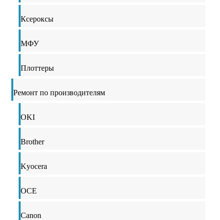
Ксероксы
МФУ
Плоттеры
Ремонт по производителям
OKI
Brother
Kyocera
OCE
Canon