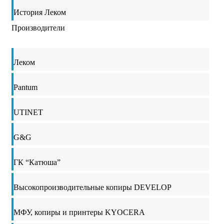
История Леком
Производители
Леком
Pantum
UTINET
G&G
ГК “Катюша”
Высокопроизводительные копиры DEVELOP
МФУ, копиры и принтеры KYOCERA