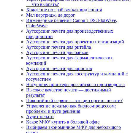
— что выбрать?
Хождение по граблям как вид спорта
Мал картридж, да дорог
Инженерные решения Canon TDS: PlotWave,
ColorWave
Аутсорсинг печати для производственных
предприятий
Аутсорсинг печати для проектных организаций
Аутсорсинг печати для ритейла
Аутсорсинг печати для банков
Аутсорсинг печати для фармацевтических
компаний
Аутсорсинг печати для юристов
Аутсорсинг печати для госструктур и компаний с
госучастием
Насущное: принтеры российского производства
Высокое качество печати — достижимый
результат
Покопийный сервис — это аутсорсинг печати?
Управление печатью как бизнес-процессом:
проблемы и пути решения
Аудит печати
Какое МФУ купить в большой офис
Выбираем экономичное МФУ для небольшого
офиса