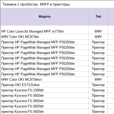
+7 495 925-88-95
info@lekom.ru
Рассчитать и заказать
Рассчитать и заказать
О компании
История Леком
Производители
Леком
Pantum
UTINET
G&G
ГК “Катюша”
Высокопроизводительные копиры DEVELOP
МФУ, копиры и принтеры KYOCERA
Принтеры и МФУ и факсы Brother
Плоттеры и МФУ Oce
Плоттеры и МФУ Oce