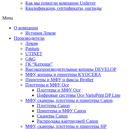
Как мы помогли компании Unilever
Квалификация, сертификаты, награды
Menu
О компании
История Леком
Производители
Леком
Pantum
UTINET
G&G
ГК “Катюша”
Высокопроизводительные копиры DEVELOP
МФУ, копиры и принтеры KYOCERA
Принтеры и МФУ и факсы Brother
Плоттеры и МФУ Oce
Плоттеры и МФУ Oce
Цифровые системы Oce VarioPrint DP Line
МФУ, сканеры, плоттеры и принтеры Canon
Плоттеры Canon
Принтеры и МФУ Canon
Сканеры Canon
Распродажа картриджей Canon
МФУ, сканеры, плоттеры и принтеры HP