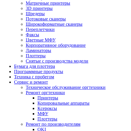
Матричные принтеры
3D принтеры
Шредеры
Потоковые сканеры
Широкоформатные сканеры
Переплетчики
Факсы
Цветные МФУ
Корпоративное оборудование
Ламинаторы
Плоттеры
Снятые с производства модели
Бумага для плоттера
Программные продукты
Техника с пробегом
Сервис и ремонт
Техническое обслуживание оргтехники
Ремонт оргтехники
Принтеры
Копировальные аппараты
Ксероксы
МФУ
Плоттеры
Ремонт по производителям
OKI