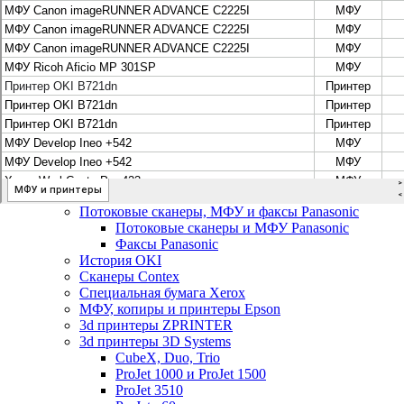
Цифровые системы Oce VarioPrint DP Line
МФУ, сканеры, плоттеры и принтеры Canon
Плоттеры Canon
Принтеры и МФУ Canon
Сканеры Canon
Распродажа картриджей Canon
МФУ, сканеры, плоттеры и принтеры HP
Принтеры и МФУ HP
Плоттеры hp
МФУ, копиры и принтеры OKI
МФУ, копиры и принтеры RICOH
Ремонт и продажа копировальных аппаратов
Infotec
Потоковые сканеры, МФУ и факсы Panasonic
Потоковые сканеры и МФУ Panasonic
Факсы Panasonic
История OKI
Сканеры Contex
Специальная бумага Xerox
МФУ, копиры и принтеры Epson
3d принтеры ZPRINTER
3d принтеры 3D Systems
CubeX, Duo, Trio
ProJet 1000 и ProJet 1500
ProJet 3510