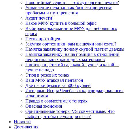
Покопийный сервис — это аутсорсинг печати?
Управление печатью как бизнес-процессом:
проблемы и пути решения
Аудит печати
Какое МФУ купить в большой офис
Выбираем экономичное МФУ для небольшого
офиса
Песня про зайцев
Закупка оргтехники: вам шашечки или ехать?
Памятка заказчику почему скупой платит дважды
Памятка заказчику: наша позиция в отношении
неоригинальных расходных материалов
Принтер в детский сад: какой лучше, а какой…
лучше не надо
Этюд в розовых тонах
Ваш МФУ атаковал пентагон
Две пачки бумаги за 5000 рублей
Интервью Игоря Челебаева: картриджи, экология
и экономия
Правда о совместимых тонерах
Опасная экономия
Оригинальные тонеры VS совместимые. Что
выбрать, чтобы не «разориться»?
Новости
Достижения