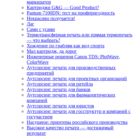
маркиратор
Картриджи G&G — Good Product?
Pantum 7100DN: тест на профпригодность
Некрасиво получается!
Лаг
Сами с усами
Термотрансферная печать или прямая термопечать
— что выбрать?
Хождение по граблям как вид спорта
Мал картридж, да дорог
Инженерные решения Canon TDS: PlotWave,
ColorWave
Аутсорсинг печати для производственных
предприятий
Аутсорсинг печати для проектных организаций
Аутсорсинг печати для ритейла
Аутсорсинг печати для банков
Аутсорсинг печати для фармацевтических
компаний
Аутсорсинг печати для юристов
Аутсорсинг печати для госструктур и компаний с
госучастием
Насущное: принтеры российского производства
Высокое качество печати — достижимый
результат