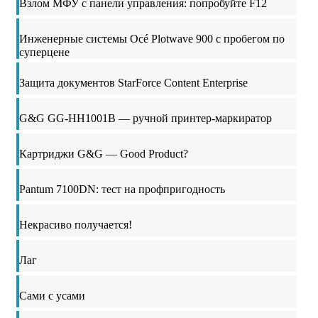
Взлом МФУ с панели управления: попробуйте F12
Инженерные системы Océ Plotwave 900 с пробегом по
суперцене
Защита документов StarForce Content Enterprise
G&G GG-HH1001B — ручной принтер-маркиратор
Картриджи G&G — Good Product?
Pantum 7100DN: тест на профпригодность
Некрасиво получается!
Лаг
Сами с усами