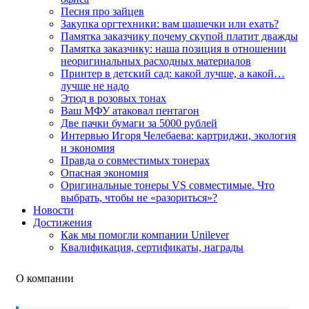
Песня про зайцев
Закупка оргтехники: вам шашечки или ехать?
Памятка заказчику почему скупой платит дважды
Памятка заказчику: наша позиция в отношении
неоригинальных расходных материалов
Принтер в детский сад: какой лучше, а какой…
лучше не надо
Этюд в розовых тонах
Ваш МФУ атаковал пентагон
Две пачки бумаги за 5000 рублей
Интервью Игоря Челебаева: картриджи, экология
и экономия
Правда о совместимых тонерах
Опасная экономия
Оригинальные тонеры VS совместимые. Что
выбрать, чтобы не «разориться»?
Новости
Достижения
Как мы помогли компании Unilever
Квалификация, сертификаты, награды
О компании