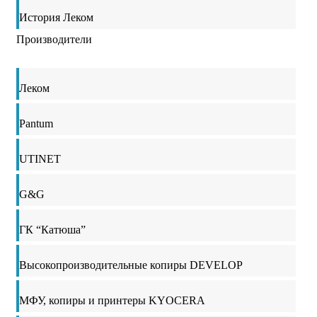
История Леком
Производители
Леком
Pantum
UTINET
G&G
ГК “Катюша”
Высокопроизводительные копиры DEVELOP
МФУ, копиры и принтеры KYOCERA