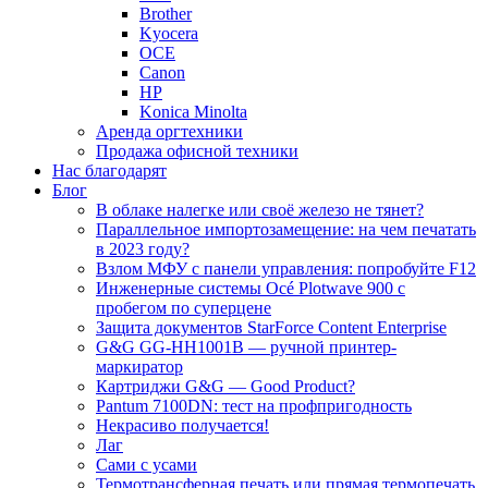
Brother
Kyocera
OCE
Canon
HP
Konica Minolta
Аренда оргтехники
Продажа офисной техники
Нас благодарят
Блог
В облаке налегке или своё железо не тянет?
Параллельное импортозамещение: на чем печатать
в 2023 году?
Взлом МФУ с панели управления: попробуйте F12
Инженерные системы Océ Plotwave 900 с
пробегом по суперцене
Защита документов StarForce Content Enterprise
G&G GG-HH1001B — ручной принтер-
маркиратор
Картриджи G&G — Good Product?
Pantum 7100DN: тест на профпригодность
Некрасиво получается!
Лаг
Сами с усами
Термотрансферная печать или прямая термопечать