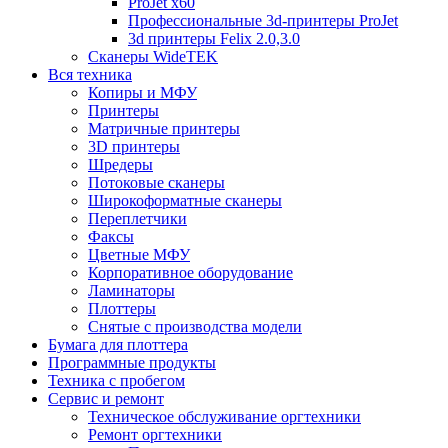
ProJet x60
Профессиональные 3d-принтеры ProJet
3d принтеры Felix 2.0,3.0
Сканеры WideTEK
Вся техника
Копиры и МФУ
Принтеры
Матричные принтеры
3D принтеры
Шредеры
Потоковые сканеры
Широкоформатные сканеры
Переплетчики
Факсы
Цветные МФУ
Корпоративное оборудование
Ламинаторы
Плоттеры
Снятые с производства модели
Бумага для плоттера
Программные продукты
Техника с пробегом
Сервис и ремонт
Техническое обслуживание оргтехники
Ремонт оргтехники