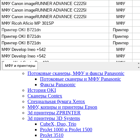
Цифровые системы Oce VarioPrint DP Line
МФУ, сканеры, плоттеры и принтеры Canon
Плоттеры Canon
Принтеры и МФУ Canon
Сканеры Canon
Распродажа картриджей Canon
МФУ, сканеры, плоттеры и принтеры HP
Принтеры и МФУ HP
Плоттеры hp
МФУ, копиры и принтеры OKI
МФУ, копиры и принтеры RICOH
Ремонт и продажа копировальных аппаратов
Infotec
Потоковые сканеры, МФУ и факсы Panasonic
Потоковые сканеры и МФУ Panasonic
Факсы Panasonic
История OKI
Сканеры Contex
Специальная бумага Xerox
МФУ, копиры и принтеры Epson
3d принтеры ZPRINTER
3d принтеры 3D Systems
CubeX, Duo, Trio
ProJet 1000 и ProJet 1500
ProJet 3510