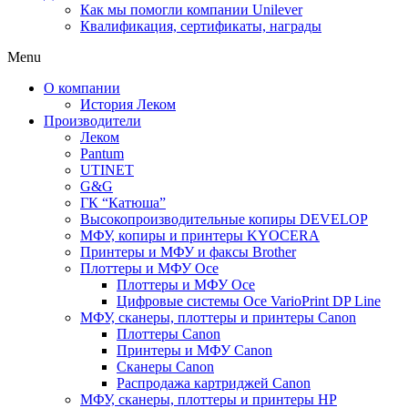
Как мы помогли компании Unilever
Квалификация, сертификаты, награды
Menu
О компании
История Леком
Производители
Леком
Pantum
UTINET
G&G
ГК “Катюша”
Высокопроизводительные копиры DEVELOP
МФУ, копиры и принтеры KYOCERA
Принтеры и МФУ и факсы Brother
Плоттеры и МФУ Oce
Плоттеры и МФУ Oce
Цифровые системы Oce VarioPrint DP Line
МФУ, сканеры, плоттеры и принтеры Canon
Плоттеры Canon
Принтеры и МФУ Canon
Сканеры Canon
Распродажа картриджей Canon
МФУ, сканеры, плоттеры и принтеры HP