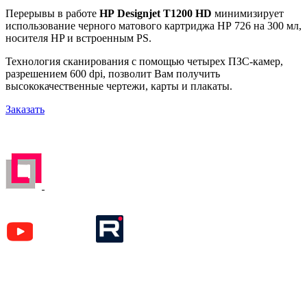
Перерывы в работе
HP Designjet T1200 HD
минимизирует
использование черного матового картриджа HP 726 на 300 мл,
носителя HP и встроенным PS.
Технология сканирования с помощью четырех ПЗС-камер,
разрешением 600 dpi, позволит Вам получить
высококачественные чертежи, карты и плакаты.
Заказать
ЗАРЕГИСТРИРОВАН НА ПОРТАЛЕ
ПОСТАВЩИКОВ
YouTube
Rutube
Москва
м. Аэропорт,
Кочновский пр-д, д. 4 к.2