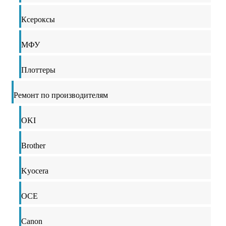
Ксероксы
МФУ
Плоттеры
Ремонт по производителям
OKI
Brother
Kyocera
OCE
Canon