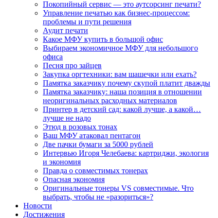
Покопийный сервис — это аутсорсинг печати?
Управление печатью как бизнес-процессом:
проблемы и пути решения
Аудит печати
Какое МФУ купить в большой офис
Выбираем экономичное МФУ для небольшого
офиса
Песня про зайцев
Закупка оргтехники: вам шашечки или ехать?
Памятка заказчику почему скупой платит дважды
Памятка заказчику: наша позиция в отношении
неоригинальных расходных материалов
Принтер в детский сад: какой лучше, а какой…
лучше не надо
Этюд в розовых тонах
Ваш МФУ атаковал пентагон
Две пачки бумаги за 5000 рублей
Интервью Игоря Челебаева: картриджи, экология
и экономия
Правда о совместимых тонерах
Опасная экономия
Оригинальные тонеры VS совместимые. Что
выбрать, чтобы не «разориться»?
Новости
Достижения