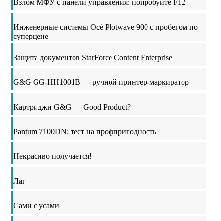
Взлом МФУ с панели управления: попробуйте F12
Инженерные системы Océ Plotwave 900 с пробегом по
суперцене
Защита документов StarForce Content Enterprise
G&G GG-HH1001B — ручной принтер-маркиратор
Картриджи G&G — Good Product?
Pantum 7100DN: тест на профпригодность
Некрасиво получается!
Лаг
Сами с усами