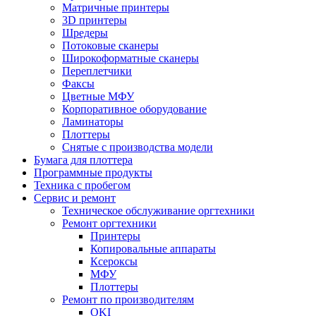
Матричные принтеры
3D принтеры
Шредеры
Потоковые сканеры
Широкоформатные сканеры
Переплетчики
Факсы
Цветные МФУ
Корпоративное оборудование
Ламинаторы
Плоттеры
Снятые с производства модели
Бумага для плоттера
Программные продукты
Техника с пробегом
Сервис и ремонт
Техническое обслуживание оргтехники
Ремонт оргтехники
Принтеры
Копировальные аппараты
Ксероксы
МФУ
Плоттеры
Ремонт по производителям
OKI