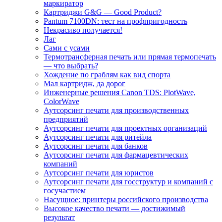
маркиратор
Картриджи G&G — Good Product?
Pantum 7100DN: тест на профпригодность
Некрасиво получается!
Лаг
Сами с усами
Термотрансферная печать или прямая термопечать
— что выбрать?
Хождение по граблям как вид спорта
Мал картридж, да дорог
Инженерные решения Canon TDS: PlotWave,
ColorWave
Аутсорсинг печати для производственных
предприятий
Аутсорсинг печати для проектных организаций
Аутсорсинг печати для ритейла
Аутсорсинг печати для банков
Аутсорсинг печати для фармацевтических
компаний
Аутсорсинг печати для юристов
Аутсорсинг печати для госструктур и компаний с
госучастием
Насущное: принтеры российского производства
Высокое качество печати — достижимый
результат