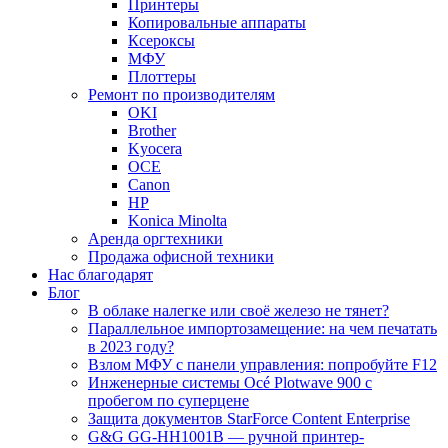
Принтеры
Копировальные аппараты
Ксероксы
МФУ
Плоттеры
Ремонт по производителям
OKI
Brother
Kyocera
OCE
Canon
HP
Konica Minolta
Аренда оргтехники
Продажа офисной техники
Нас благодарят
Блог
В облаке налегке или своё железо не тянет?
Параллельное импортозамещение: на чем печатать
в 2023 году?
Взлом МФУ с панели управления: попробуйте F12
Инженерные системы Océ Plotwave 900 с
пробегом по суперцене
Защита документов StarForce Content Enterprise
G&G GG-HH1001B — ручной принтер-