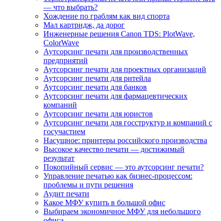
— что выбрать?
Хождение по граблям как вид спорта
Мал картридж, да дорог
Инженерные решения Canon TDS: PlotWave,
ColorWave
Аутсорсинг печати для производственных
предприятий
Аутсорсинг печати для проектных организаций
Аутсорсинг печати для ритейла
Аутсорсинг печати для банков
Аутсорсинг печати для фармацевтических
компаний
Аутсорсинг печати для юристов
Аутсорсинг печати для госструктур и компаний с
госучастием
Насущное: принтеры российского производства
Высокое качество печати — достижимый
результат
Покопийный сервис — это аутсорсинг печати?
Управление печатью как бизнес-процессом:
проблемы и пути решения
Аудит печати
Какое МФУ купить в большой офис
Выбираем экономичное МФУ для небольшого
офиса