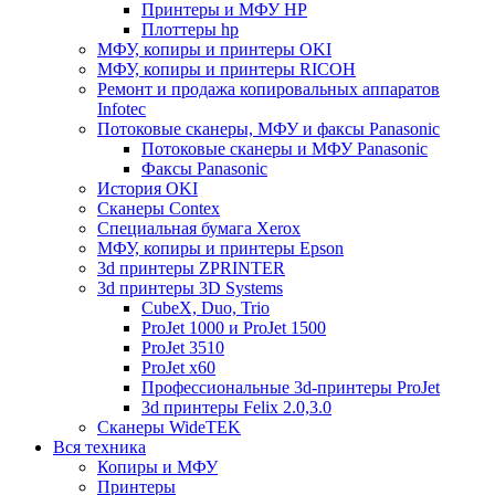
Принтеры и МФУ HP
Плоттеры hp
МФУ, копиры и принтеры OKI
МФУ, копиры и принтеры RICOH
Ремонт и продажа копировальных аппаратов
Infotec
Потоковые сканеры, МФУ и факсы Panasonic
Потоковые сканеры и МФУ Panasonic
Факсы Panasonic
История OKI
Сканеры Contex
Специальная бумага Xerox
МФУ, копиры и принтеры Epson
3d принтеры ZPRINTER
3d принтеры 3D Systems
CubeX, Duo, Trio
ProJet 1000 и ProJet 1500
ProJet 3510
ProJet x60
Профессиональные 3d-принтеры ProJet
3d принтеры Felix 2.0,3.0
Сканеры WideTEK
Вся техника
Копиры и МФУ
Принтеры