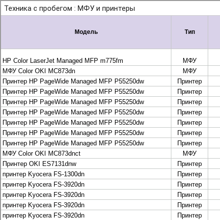
+7 495 925-88-95
info@lekom.ru
Рассчитать и заказать
Рассчитать и заказать
О компании
История Леком
Производители
Леком
Pantum
UTINET
G&G
ГК “Катюша”
Высокопроизводительные копиры DEVELOP
МФУ, копиры и принтеры KYOCERA
Принтеры и МФУ и факсы Brother
Плоттеры и МФУ Oce
Плоттеры и МФУ Oce