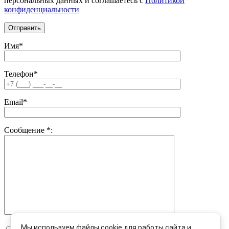
персональных данных и соглашаетесь c
Политикой
конфиденциальности
Имя*
Телефон*
Email*
Сообщение
*
:
Мы используем файлы cookie для работы сайта и