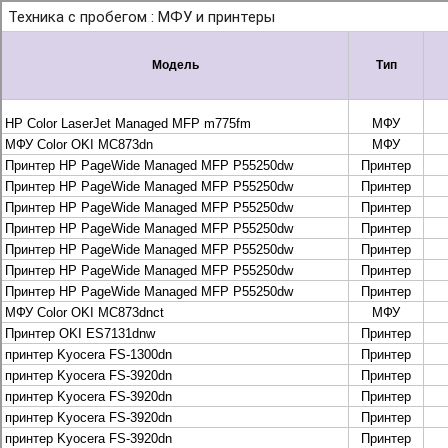
+7 495 925-88-95
info@lekom.ru
Рассчитать и заказать
Рассчитать и заказать
О компании
История Леком
Производители
Леком
Pantum
UTINET
G&G
ГК “Катюша”
Высокопроизводительные копиры DEVELOP
МФУ, копиры и принтеры KYOCERA
Принтеры и МФУ и факсы Brother
Плоттеры и МФУ Oce
Плоттеры и МФУ Oce