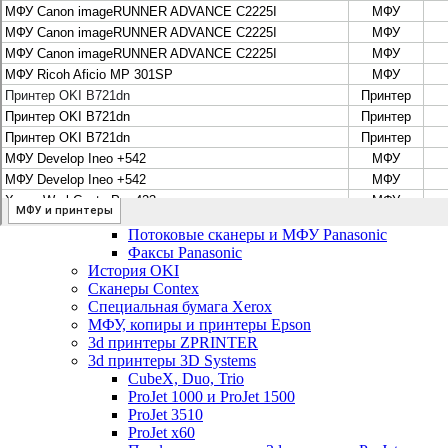
Цифровые системы Oce VarioPrint DP Line
МФУ, сканеры, плоттеры и принтеры Canon
Плоттеры Canon
Принтеры и МФУ Canon
Сканеры Canon
Распродажа картриджей Canon
МФУ, сканеры, плоттеры и принтеры HP
Принтеры и МФУ HP
Плоттеры hp
МФУ, копиры и принтеры OKI
МФУ, копиры и принтеры RICOH
Ремонт и продажа копировальных аппаратов Infotec
Потоковые сканеры, МФУ и факсы Panasonic
Потоковые сканеры и МФУ Panasonic
Факсы Panasonic
История OKI
Сканеры Contex
Специальная бумага Xerox
МФУ, копиры и принтеры Epson
3d принтеры ZPRINTER
3d принтеры 3D Systems
CubeX, Duo, Trio
ProJet 1000 и ProJet 1500
ProJet 3510
ProJet x60