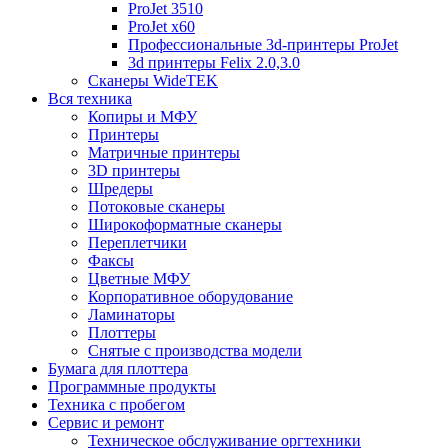
ProJet 3510
ProJet x60
Профессиональные 3d-принтеры ProJet
3d принтеры Felix 2.0,3.0
Сканеры WideTEK
Вся техника
Копиры и МФУ
Принтеры
Матричные принтеры
3D принтеры
Шредеры
Потоковые сканеры
Широкоформатные сканеры
Переплетчики
Факсы
Цветные МФУ
Корпоративное оборудование
Ламинаторы
Плоттеры
Снятые с производства модели
Бумага для плоттера
Программные продукты
Техника с пробегом
Сервис и ремонт
Техническое обслуживание оргтехники