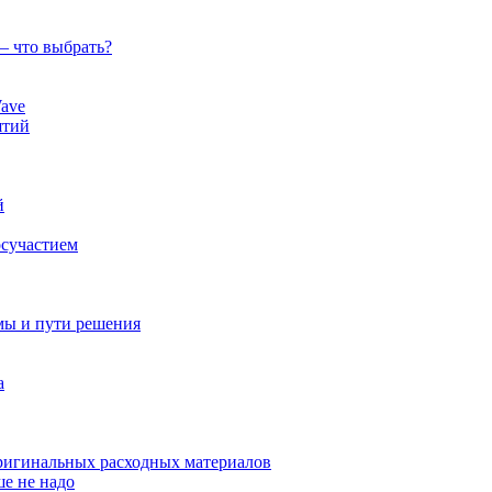
— что выбрать?
ave
ятий
й
осучастием
мы и пути решения
а
оригинальных расходных материалов
ше не надо