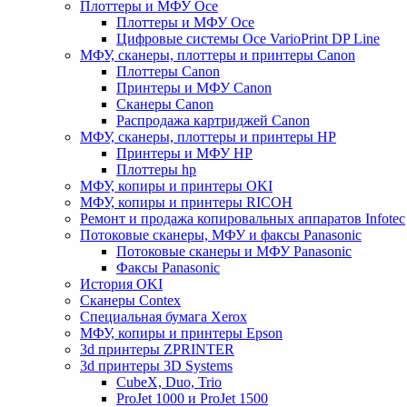
Плоттеры и МФУ Oce
Плоттеры и МФУ Oce
Цифровые системы Oce VarioPrint DP Line
МФУ, сканеры, плоттеры и принтеры Canon
Плоттеры Canon
Принтеры и МФУ Canon
Сканеры Canon
Распродажа картриджей Canon
МФУ, сканеры, плоттеры и принтеры HP
Принтеры и МФУ HP
Плоттеры hp
МФУ, копиры и принтеры OKI
МФУ, копиры и принтеры RICOH
Ремонт и продажа копировальных аппаратов Infotec
Потоковые сканеры, МФУ и факсы Panasonic
Потоковые сканеры и МФУ Panasonic
Факсы Panasonic
История OKI
Сканеры Contex
Специальная бумага Xerox
МФУ, копиры и принтеры Epson
3d принтеры ZPRINTER
3d принтеры 3D Systems
CubeX, Duo, Trio
ProJet 1000 и ProJet 1500