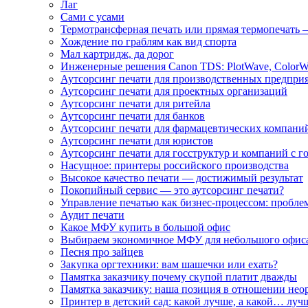
Лаг
Сами с усами
Термотрансферная печать или прямая термопечать 
Хождение по граблям как вид спорта
Мал картридж, да дорог
Инженерные решения Canon TDS: PlotWave, ColorW
Аутсорсинг печати для производственных предпри
Аутсорсинг печати для проектных организаций
Аутсорсинг печати для ритейла
Аутсорсинг печати для банков
Аутсорсинг печати для фармацевтических компани
Аутсорсинг печати для юристов
Аутсорсинг печати для госструктур и компаний с г
Насущное: принтеры российского производства
Высокое качество печати — достижимый результат
Покопийный сервис — это аутсорсинг печати?
Управление печатью как бизнес-процессом: пробле
Аудит печати
Какое МФУ купить в большой офис
Выбираем экономичное МФУ для небольшого офис
Песня про зайцев
Закупка оргтехники: вам шашечки или ехать?
Памятка заказчику почему скупой платит дважды
Памятка заказчику: наша позиция в отношении не
Принтер в детский сад: какой лучше, а какой… луч