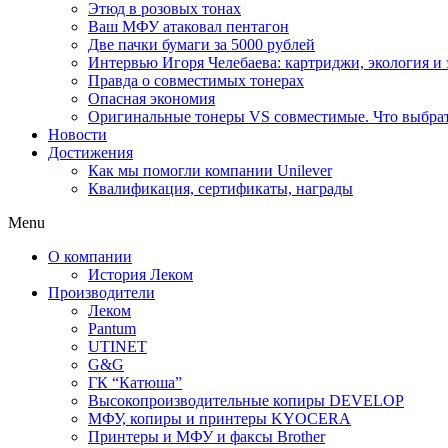
Этюд в розовых тонах
Ваш МФУ атаковал пентагон
Две пачки бумаги за 5000 рублей
Интервью Игоря Челебаева: картриджи, экология и
Правда о совместимых тонерах
Опасная экономия
Оригинальные тонеры VS совместимые. Что выбрать
Новости
Достижения
Как мы помогли компании Unilever
Квалификация, сертификаты, награды
Menu
О компании
История Леком
Производители
Леком
Pantum
UTINET
G&G
ГК “Катюша”
Высокопроизводительные копиры DEVELOP
МФУ, копиры и принтеры KYOCERA
Принтеры и МФУ и факсы Brother