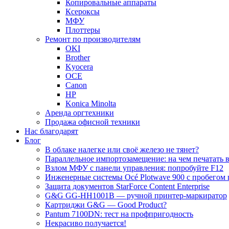
Копировальные аппараты
Ксероксы
МФУ
Плоттеры
Ремонт по производителям
OKI
Brother
Kyocera
OCE
Canon
HP
Konica Minolta
Аренда оргтехники
Продажа офисной техники
Нас благодарят
Блог
В облаке налегке или своё железо не тянет?
Параллельное импортозамещение: на чем печатать в
Взлом МФУ с панели управления: попробуйте F12
Инженерные системы Océ Plotwave 900 с пробегом 
Защита документов StarForce Content Enterprise
G&G GG-HH1001B — ручной принтер-маркиратор
Картриджи G&G — Good Product?
Pantum 7100DN: тест на профпригодность
Некрасиво получается!