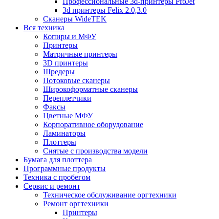
Профессиональные 3d-принтеры ProJet
3d принтеры Felix 2.0,3.0
Сканеры WideTEK
Вся техника
Копиры и МФУ
Принтеры
Матричные принтеры
3D принтеры
Шредеры
Потоковые сканеры
Широкоформатные сканеры
Переплетчики
Факсы
Цветные МФУ
Корпоративное оборудование
Ламинаторы
Плоттеры
Снятые с производства модели
Бумага для плоттера
Программные продукты
Техника с пробегом
Сервис и ремонт
Техническое обслуживание оргтехники
Ремонт оргтехники
Принтеры