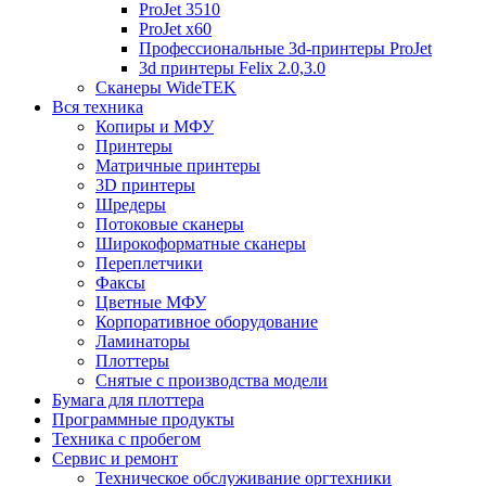
ProJet 3510
ProJet x60
Профессиональные 3d-принтеры ProJet
3d принтеры Felix 2.0,3.0
Сканеры WideTEK
Вся техника
Копиры и МФУ
Принтеры
Матричные принтеры
3D принтеры
Шредеры
Потоковые сканеры
Широкоформатные сканеры
Переплетчики
Факсы
Цветные МФУ
Корпоративное оборудование
Ламинаторы
Плоттеры
Снятые с производства модели
Бумага для плоттера
Программные продукты
Техника с пробегом
Сервис и ремонт
Техническое обслуживание оргтехники