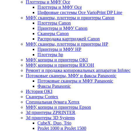
Плоттеры и МФУ Oce
Плоттеры и МФУ Oce
Цифровые системы Oce VarioPrint DP Line
МФУ, сканеры, плоттеры и принтеры Canon
Плоттеры Canon
Принтеры и МФУ Canon
Сканеры Canon
Распродажа картриджей Canon
МФУ, сканеры, плоттеры и принтеры HP
Принтеры и МФУ HP
Плоттеры hp
МФУ, копиры и принтеры OKI
МФУ, копиры и принтеры RICOH
Ремонт и продажа копировальных аппаратов Infotec
Потоковые сканеры, МФУ и факсы Panasonic
Потоковые сканеры и МФУ Panasonic
Факсы Panasonic
История OKI
Сканеры Contex
Специальная бумага Xerox
МФУ, копиры и принтеры Epson
3d принтеры ZPRINTER
3d принтеры 3D Systems
CubeX, Duo, Trio
ProJet 1000 и ProJet 1500