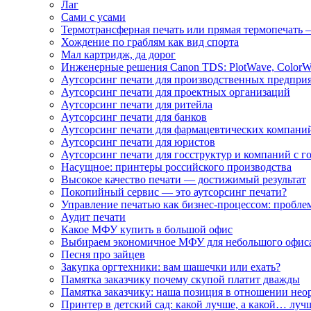
Лаг
Сами с усами
Термотрансферная печать или прямая термопечать 
Хождение по граблям как вид спорта
Мал картридж, да дорог
Инженерные решения Canon TDS: PlotWave, ColorW
Аутсорсинг печати для производственных предпри
Аутсорсинг печати для проектных организаций
Аутсорсинг печати для ритейла
Аутсорсинг печати для банков
Аутсорсинг печати для фармацевтических компани
Аутсорсинг печати для юристов
Аутсорсинг печати для госструктур и компаний с г
Насущное: принтеры российского производства
Высокое качество печати — достижимый результат
Покопийный сервис — это аутсорсинг печати?
Управление печатью как бизнес-процессом: пробле
Аудит печати
Какое МФУ купить в большой офис
Выбираем экономичное МФУ для небольшого офис
Песня про зайцев
Закупка оргтехники: вам шашечки или ехать?
Памятка заказчику почему скупой платит дважды
Памятка заказчику: наша позиция в отношении не
Принтер в детский сад: какой лучше, а какой… луч