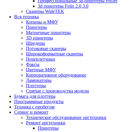
Профессиональные 3d-принтеры ProJet
3d принтеры Felix 2.0,3.0
Сканеры WideTEK
Вся техника
Копиры и МФУ
Принтеры
Матричные принтеры
3D принтеры
Шредеры
Потоковые сканеры
Широкоформатные сканеры
Переплетчики
Факсы
Цветные МФУ
Корпоративное оборудование
Ламинаторы
Плоттеры
Снятые с производства модели
Бумага для плоттера
Программные продукты
Техника с пробегом
Сервис и ремонт
Техническое обслуживание оргтехники
Ремонт оргтехники
Принтеры