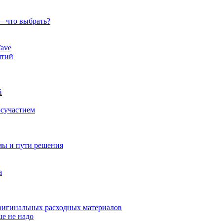
— что выбрать?
ave
ятий
й
осучастием
мы и пути решения
а
оригинальных расходных материалов
ше не надо