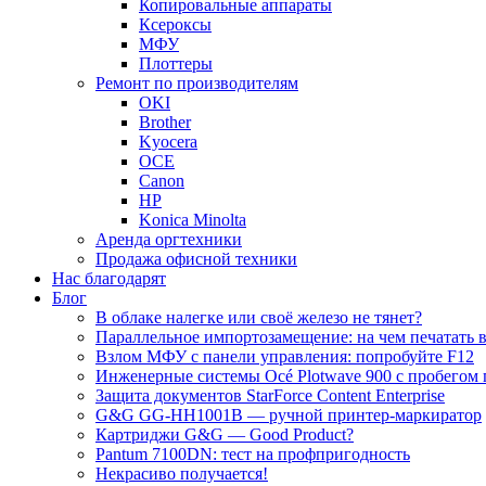
Копировальные аппараты
Ксероксы
МФУ
Плоттеры
Ремонт по производителям
OKI
Brother
Kyocera
OCE
Canon
HP
Konica Minolta
Аренда оргтехники
Продажа офисной техники
Нас благодарят
Блог
В облаке налегке или своё железо не тянет?
Параллельное импортозамещение: на чем печатать в
Взлом МФУ с панели управления: попробуйте F12
Инженерные системы Océ Plotwave 900 с пробегом 
Защита документов StarForce Content Enterprise
G&G GG-HH1001B — ручной принтер-маркиратор
Картриджи G&G — Good Product?
Pantum 7100DN: тест на профпригодность
Некрасиво получается!