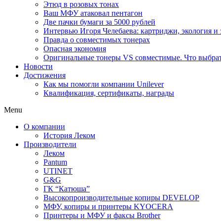
Этюд в розовых тонах
Ваш МФУ атаковал пентагон
Две пачки бумаги за 5000 рублей
Интервью Игоря Челебаева: картриджи, экология и
Правда о совместимых тонерах
Опасная экономия
Оригинальные тонеры VS совместимые. Что выбрать
Новости
Достижения
Как мы помогли компании Unilever
Квалификация, сертификаты, награды
Menu
О компании
История Леком
Производители
Леком
Pantum
UTINET
G&G
ГК “Катюша”
Высокопроизводительные копиры DEVELOP
МФУ, копиры и принтеры KYOCERA
Принтеры и МФУ и факсы Brother