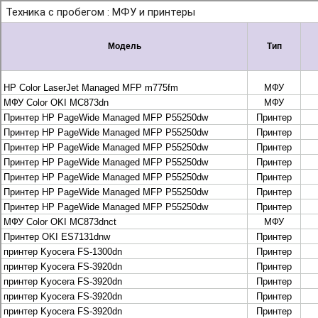
+7 495 925-88-95
info@lekom.ru
Рассчитать и заказать
Рассчитать и заказать
О компании
История Леком
Производители
Леком
Pantum
UTINET
G&G
ГК “Катюша”
Высокопроизводительные копиры DEVELOP
МФУ, копиры и принтеры KYOCERA
Принтеры и МФУ и факсы Brother
Плоттеры и МФУ Oce
Плоттеры и МФУ Oce