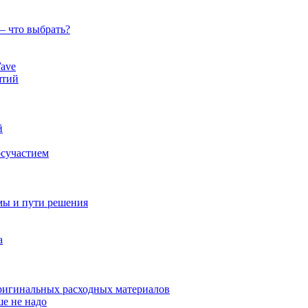
— что выбрать?
ave
ятий
й
осучастием
мы и пути решения
а
оригинальных расходных материалов
ше не надо