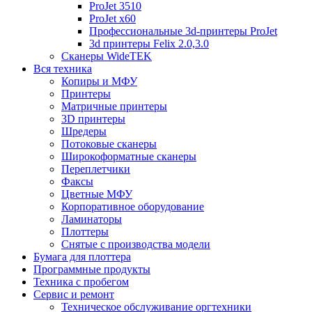
ProJet 3510
ProJet x60
Профессиональные 3d-принтеры ProJet
3d принтеры Felix 2.0,3.0
Сканеры WideTEK
Вся техника
Копиры и МФУ
Принтеры
Матричные принтеры
3D принтеры
Шредеры
Потоковые сканеры
Широкоформатные сканеры
Переплетчики
Факсы
Цветные МФУ
Корпоративное оборудование
Ламинаторы
Плоттеры
Снятые с производства модели
Бумага для плоттера
Программные продукты
Техника с пробегом
Сервис и ремонт
Техническое обслуживание оргтехники