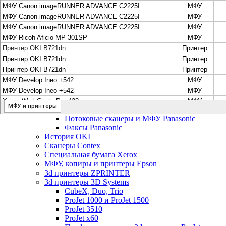
Цифровые системы Oce VarioPrint DP Line
МФУ, сканеры, плоттеры и принтеры Canon
Плоттеры Canon
Принтеры и МФУ Canon
Сканеры Canon
Распродажа картриджей Canon
МФУ, сканеры, плоттеры и принтеры HP
Принтеры и МФУ HP
Плоттеры hp
МФУ, копиры и принтеры OKI
МФУ, копиры и принтеры RICOH
Ремонт и продажа копировальных аппаратов Infotec
Потоковые сканеры, МФУ и факсы Panasonic
Потоковые сканеры и МФУ Panasonic
Факсы Panasonic
История OKI
Сканеры Contex
Специальная бумага Xerox
МФУ, копиры и принтеры Epson
3d принтеры ZPRINTER
3d принтеры 3D Systems
CubeX, Duo, Trio
ProJet 1000 и ProJet 1500
ProJet 3510
ProJet x60