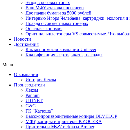
Этюд в розовых тонах
Ваш МФУ атаковал пентагон
Две пачки бумаги за 5000 рублей
Интервью Игоря Челебаева: картриджи, экология и
Правда о совместимых тонерах
Опасная экономия
Оригинальные тонеры VS совместимые. Что выбрать
Новости
Достижения
Как мы помогли компании Unilever
Квалификация, сертификаты, награды
Menu
О компании
История Леком
Производители
Леком
Pantum
UTINET
G&G
ГК “Катюша”
Высокопроизводительные копиры DEVELOP
МФУ, копиры и принтеры KYOCERA
Принтеры и МФУ и факсы Brother