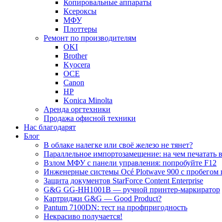
Копировальные аппараты
Ксероксы
МФУ
Плоттеры
Ремонт по производителям
OKI
Brother
Kyocera
OCE
Canon
HP
Konica Minolta
Аренда оргтехники
Продажа офисной техники
Нас благодарят
Блог
В облаке налегке или своё железо не тянет?
Параллельное импортозамещение: на чем печатать в
Взлом МФУ с панели управления: попробуйте F12
Инженерные системы Océ Plotwave 900 с пробегом 
Защита документов StarForce Content Enterprise
G&G GG-HH1001B — ручной принтер-маркиратор
Картриджи G&G — Good Product?
Pantum 7100DN: тест на профпригодность
Некрасиво получается!