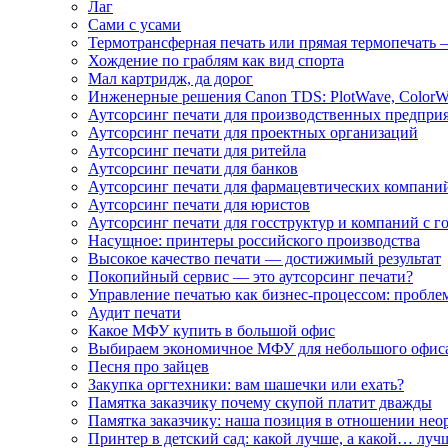
Лаг
Сами с усами
Термотрансферная печать или прямая термопечать 
Хождение по граблям как вид спорта
Мал картридж, да дорог
Инженерные решения Canon TDS: PlotWave, ColorW
Аутсорсинг печати для производственных предпри
Аутсорсинг печати для проектных организаций
Аутсорсинг печати для ритейла
Аутсорсинг печати для банков
Аутсорсинг печати для фармацевтических компани
Аутсорсинг печати для юристов
Аутсорсинг печати для госструктур и компаний с г
Насущное: принтеры российского производства
Высокое качество печати — достижимый результат
Покопийный сервис — это аутсорсинг печати?
Управление печатью как бизнес-процессом: пробле
Аудит печати
Какое МФУ купить в большой офис
Выбираем экономичное МФУ для небольшого офис
Песня про зайцев
Закупка оргтехники: вам шашечки или ехать?
Памятка заказчику почему скупой платит дважды
Памятка заказчику: наша позиция в отношении не
Принтер в детский сад: какой лучше, а какой… луч