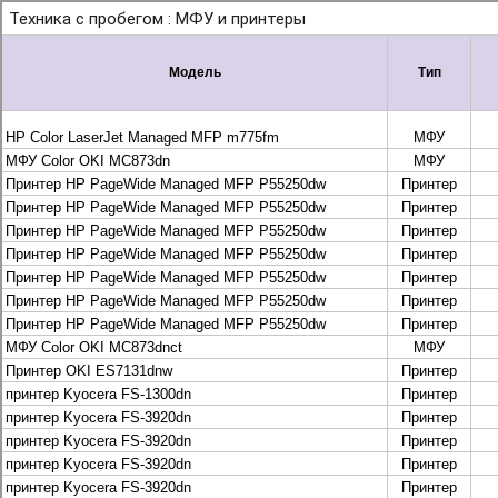
+7 495 925-88-95
info@lekom.ru
Рассчитать и заказать
Рассчитать и заказать
О компании
История Леком
Производители
Леком
Pantum
UTINET
G&G
ГК “Катюша”
Высокопроизводительные копиры DEVELOP
МФУ, копиры и принтеры KYOCERA
Принтеры и МФУ и факсы Brother
Плоттеры и МФУ Oce
Плоттеры и МФУ Oce