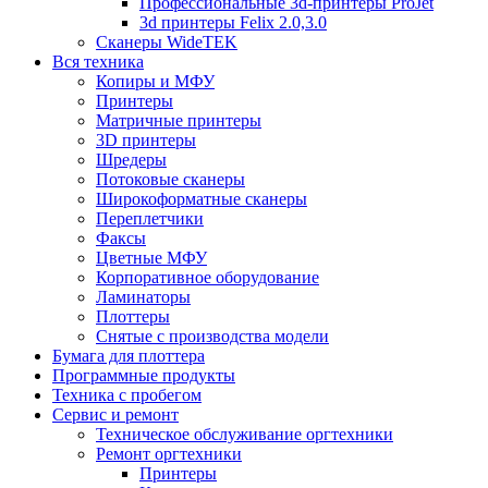
Профессиональные 3d-принтеры ProJet
3d принтеры Felix 2.0,3.0
Сканеры WideTEK
Вся техника
Копиры и МФУ
Принтеры
Матричные принтеры
3D принтеры
Шредеры
Потоковые сканеры
Широкоформатные сканеры
Переплетчики
Факсы
Цветные МФУ
Корпоративное оборудование
Ламинаторы
Плоттеры
Снятые с производства модели
Бумага для плоттера
Программные продукты
Техника с пробегом
Сервис и ремонт
Техническое обслуживание оргтехники
Ремонт оргтехники
Принтеры