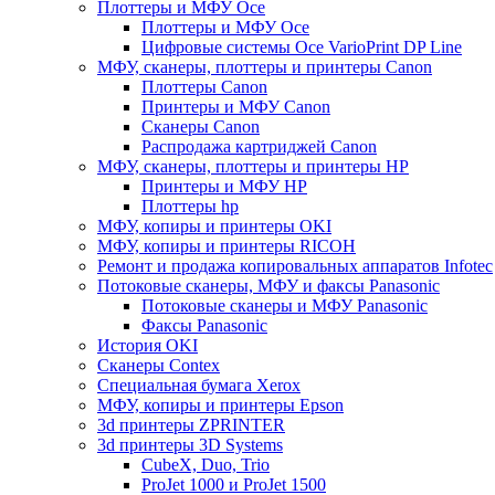
Плоттеры и МФУ Oce
Плоттеры и МФУ Oce
Цифровые системы Oce VarioPrint DP Line
МФУ, сканеры, плоттеры и принтеры Canon
Плоттеры Canon
Принтеры и МФУ Canon
Сканеры Canon
Распродажа картриджей Canon
МФУ, сканеры, плоттеры и принтеры HP
Принтеры и МФУ HP
Плоттеры hp
МФУ, копиры и принтеры OKI
МФУ, копиры и принтеры RICOH
Ремонт и продажа копировальных аппаратов Infotec
Потоковые сканеры, МФУ и факсы Panasonic
Потоковые сканеры и МФУ Panasonic
Факсы Panasonic
История OKI
Сканеры Contex
Специальная бумага Xerox
МФУ, копиры и принтеры Epson
3d принтеры ZPRINTER
3d принтеры 3D Systems
CubeX, Duo, Trio
ProJet 1000 и ProJet 1500