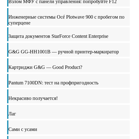
Взлом МФУ с панели управления: попробуйте F12
Инженерные системы Océ Plotwave 900 с пробегом по
суперцене
Защита документов StarForce Content Enterprise
G&G GG-HH1001B — ручной принтер-маркиратор
Картриджи G&G — Good Product?
Pantum 7100DN: тест на профпригодность
Некрасиво получается!
Лаг
Сами с усами