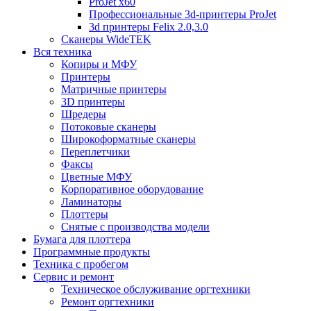
ProJet x60
Профессиональные 3d-принтеры ProJet
3d принтеры Felix 2.0,3.0
Сканеры WideTEK
Вся техника
Копиры и МФУ
Принтеры
Матричные принтеры
3D принтеры
Шредеры
Потоковые сканеры
Широкоформатные сканеры
Переплетчики
Факсы
Цветные МФУ
Корпоративное оборудование
Ламинаторы
Плоттеры
Снятые с производства модели
Бумага для плоттера
Программные продукты
Техника с пробегом
Сервис и ремонт
Техническое обслуживание оргтехники
Ремонт оргтехники