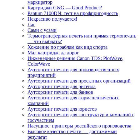
маркиратор
Картриджи G&G — Good Product?
Pantum 7100DN: тест на профпригодность
Некрасиво получается!
Лаг
Сами с усами
Термотрансферная печать или прямая термопечать
— что выбрать?
Хождение по граблям как вид спорта
Мал картридж, да дорог
Инженерные решения Canon TDS: PlotWave,
ColorWave
Аутсорсинг печати для производственных
предприятий
Аутсорсинг печати для проектных организаций
Аутсорсинг печати для ритейла
Аутсорсинг печати для банков
Аутсорсинг печати для фармацевтических
компаний
Аутсорсинг печати для юристов
Аутсорсинг печати для госструктур и компаний с
госучастием
Насущное: принтеры российского производства
Высокое качество печати — достижимый
результат