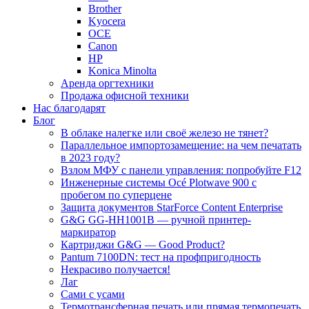
Brother
Kyocera
OCE
Canon
HP
Konica Minolta
Аренда оргтехники
Продажа офисной техники
Нас благодарят
Блог
В облаке налегке или своё железо не тянет?
Параллельное импортозамещение: на чем печатать
в 2023 году?
Взлом МФУ с панели управления: попробуйте F12
Инженерные системы Océ Plotwave 900 с
пробегом по суперцене
Защита документов StarForce Content Enterprise
G&G GG-HH1001B — ручной принтер-
маркиратор
Картриджи G&G — Good Product?
Pantum 7100DN: тест на профпригодность
Некрасиво получается!
Лаг
Сами с усами
Термотрансферная печать или прямая термопечать