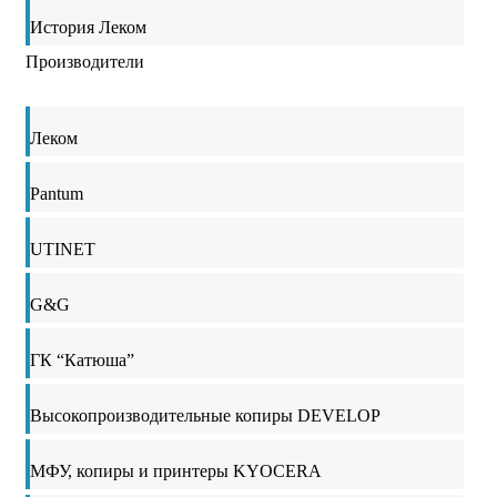
История Леком
Производители
Леком
Pantum
UTINET
G&G
ГК “Катюша”
Высокопроизводительные копиры DEVELOP
МФУ, копиры и принтеры KYOCERA