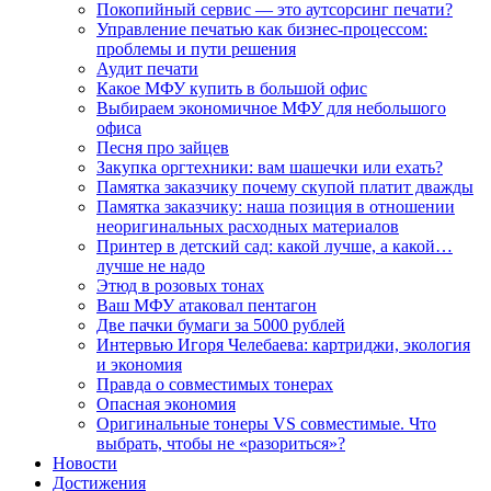
Покопийный сервис — это аутсорсинг печати?
Управление печатью как бизнес-процессом:
проблемы и пути решения
Аудит печати
Какое МФУ купить в большой офис
Выбираем экономичное МФУ для небольшого
офиса
Песня про зайцев
Закупка оргтехники: вам шашечки или ехать?
Памятка заказчику почему скупой платит дважды
Памятка заказчику: наша позиция в отношении
неоригинальных расходных материалов
Принтер в детский сад: какой лучше, а какой…
лучше не надо
Этюд в розовых тонах
Ваш МФУ атаковал пентагон
Две пачки бумаги за 5000 рублей
Интервью Игоря Челебаева: картриджи, экология
и экономия
Правда о совместимых тонерах
Опасная экономия
Оригинальные тонеры VS совместимые. Что
выбрать, чтобы не «разориться»?
Новости
Достижения