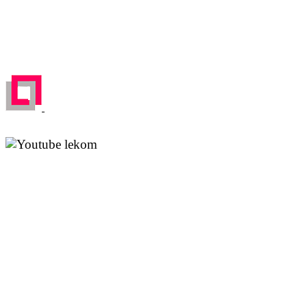
соответствии с законодательством РФ. При любом
использовании материалов сайта, ссылка на источник
обязательна.
ЗАРЕГЕСТРИРОВАН НА ПОРТАЛЕ
ПОСТАВЩИКОВ
YouTube канал Леком
Rutube канал Леком
Москва
м. Аэропорт,
Кочновский пр-д, д. 4 к.2
Карта проезда
Красногорск
м. Тушинская,