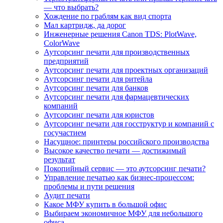
— что выбрать?
Хождение по граблям как вид спорта
Мал картридж, да дорог
Инженерные решения Canon TDS: PlotWave,
ColorWave
Аутсорсинг печати для производственных
предприятий
Аутсорсинг печати для проектных организаций
Аутсорсинг печати для ритейла
Аутсорсинг печати для банков
Аутсорсинг печати для фармацевтических
компаний
Аутсорсинг печати для юристов
Аутсорсинг печати для госструктур и компаний с
госучастием
Насущное: принтеры российского производства
Высокое качество печати — достижимый
результат
Покопийный сервис — это аутсорсинг печати?
Управление печатью как бизнес-процессом:
проблемы и пути решения
Аудит печати
Какое МФУ купить в большой офис
Выбираем экономичное МФУ для небольшого
офиса