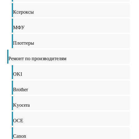
Ксероксы
МФУ
Плоттеры
Ремонт по производителям
OKI
Brother
Kyocera
OCE
Canon