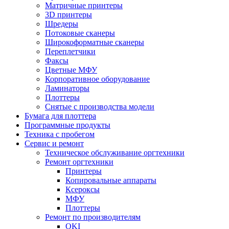
Матричные принтеры
3D принтеры
Шредеры
Потоковые сканеры
Широкоформатные сканеры
Переплетчики
Факсы
Цветные МФУ
Корпоративное оборудование
Ламинаторы
Плоттеры
Снятые с производства модели
Бумага для плоттера
Программные продукты
Техника с пробегом
Сервис и ремонт
Техническое обслуживание оргтехники
Ремонт оргтехники
Принтеры
Копировальные аппараты
Ксероксы
МФУ
Плоттеры
Ремонт по производителям
OKI