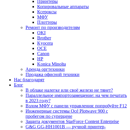
Принтеры
Копировальные аппараты
Ксероксы
МФУ
Плоттеры
Ремонт по производителям
OKI
Brother
Kyocera
OCE
Canon
HP
Konica Minolta
Аренда оргтехники
Продажа офисной техники
Нас благодарят
Блог
В облаке налегке или своё железо не тянет?
Параллельное импортозамещение: на чем печатать
в 2023 году?
Взлом МФУ с панели управления: попробуйте F12
Инженерные системы Océ Plotwave 900 с
пробегом по суперцене
Защита документов StarForce Content Enterprise
G&G GG-HH1001B — ручной принтер-