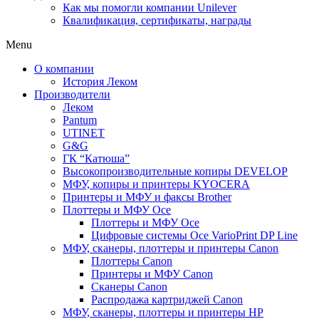
Как мы помогли компании Unilever
Квалификация, сертификаты, награды
Menu
О компании
История Леком
Производители
Леком
Pantum
UTINET
G&G
ГК “Катюша”
Высокопроизводительные копиры DEVELOP
МФУ, копиры и принтеры KYOCERA
Принтеры и МФУ и факсы Brother
Плоттеры и МФУ Oce
Плоттеры и МФУ Oce
Цифровые системы Oce VarioPrint DP Line
МФУ, сканеры, плоттеры и принтеры Canon
Плоттеры Canon
Принтеры и МФУ Canon
Сканеры Canon
Распродажа картриджей Canon
МФУ, сканеры, плоттеры и принтеры HP