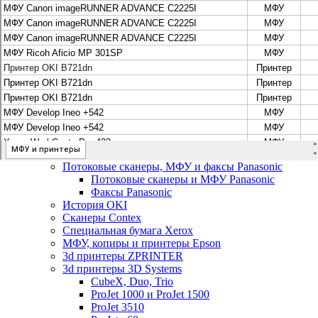
Цифровые системы Oce VarioPrint DP Line
МФУ, сканеры, плоттеры и принтеры Canon
Плоттеры Canon
Принтеры и МФУ Canon
Сканеры Canon
Распродажа картриджей Canon
МФУ, сканеры, плоттеры и принтеры HP
Принтеры и МФУ HP
Плоттеры hp
МФУ, копиры и принтеры OKI
МФУ, копиры и принтеры RICOH
Ремонт и продажа копировальных аппаратов
Infotec
Потоковые сканеры, МФУ и факсы Panasonic
Потоковые сканеры и МФУ Panasonic
Факсы Panasonic
История OKI
Сканеры Contex
Специальная бумага Xerox
МФУ, копиры и принтеры Epson
3d принтеры ZPRINTER
3d принтеры 3D Systems
CubeX, Duo, Trio
ProJet 1000 и ProJet 1500
ProJet 3510