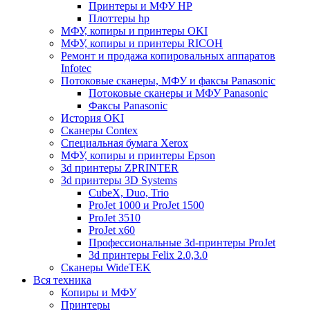
Принтеры и МФУ HP
Плоттеры hp
МФУ, копиры и принтеры OKI
МФУ, копиры и принтеры RICOH
Ремонт и продажа копировальных аппаратов
Infotec
Потоковые сканеры, МФУ и факсы Panasonic
Потоковые сканеры и МФУ Panasonic
Факсы Panasonic
История OKI
Сканеры Contex
Специальная бумага Xerox
МФУ, копиры и принтеры Epson
3d принтеры ZPRINTER
3d принтеры 3D Systems
CubeX, Duo, Trio
ProJet 1000 и ProJet 1500
ProJet 3510
ProJet x60
Профессиональные 3d-принтеры ProJet
3d принтеры Felix 2.0,3.0
Сканеры WideTEK
Вся техника
Копиры и МФУ
Принтеры