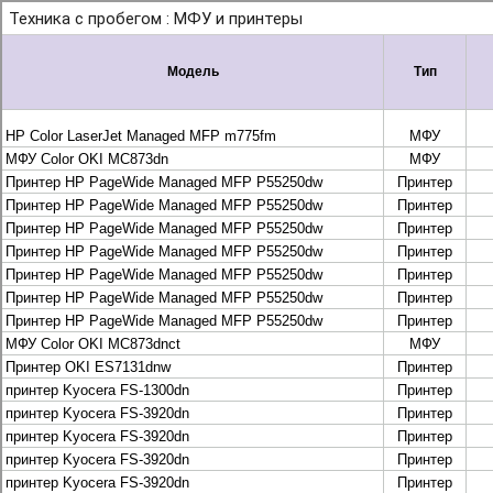
+7 495 925-88-95
info@lekom.ru
Рассчитать и заказать
Рассчитать и заказать
О компании
История Леком
Производители
Леком
Pantum
UTINET
G&G
ГК “Катюша”
Высокопроизводительные копиры DEVELOP
МФУ, копиры и принтеры KYOCERA
Принтеры и МФУ и факсы Brother
Плоттеры и МФУ Oce
Плоттеры и МФУ Oce