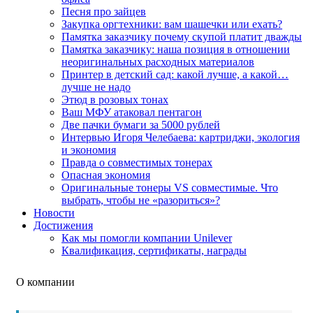
Песня про зайцев
Закупка оргтехники: вам шашечки или ехать?
Памятка заказчику почему скупой платит дважды
Памятка заказчику: наша позиция в отношении
неоригинальных расходных материалов
Принтер в детский сад: какой лучше, а какой…
лучше не надо
Этюд в розовых тонах
Ваш МФУ атаковал пентагон
Две пачки бумаги за 5000 рублей
Интервью Игоря Челебаева: картриджи, экология
и экономия
Правда о совместимых тонерах
Опасная экономия
Оригинальные тонеры VS совместимые. Что
выбрать, чтобы не «разориться»?
Новости
Достижения
Как мы помогли компании Unilever
Квалификация, сертификаты, награды
О компании