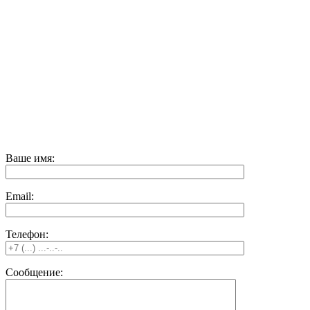
ул. Первомайская, д.16
Карта проезда
«Наши вакансии»
Отправляя любую форму на сайте, вы соглашаетесь
с
Политикой конфиденциальности
данного сайта | © 1992-
2026 ООО «ЛЕКОМ».
Все права на материалы, находящиеся на сайте, охраняются в
соответствии с законодательством РФ. При любом
использовании материалов сайта, ссылка на источник
обязательна.
Ваше имя:
Email:
Телефон:
Сообщение: