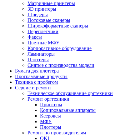
Матричные принтеры
3D принтеры
Шредеры
Потоковые сканеры
Широкоформатные сканеры
Переплетчики
Факсы
Цветные МФУ
Корпоративное оборудование
Ламинаторы
Плоттеры
Снятые с производства модели
Бумага для плоттера
Программные продукты
Техника с пробегом
Сервис и ремонт
Техническое обслуживание оргтехники
Ремонт оргтехники
Принтеры
Копировальные аппараты
Ксероксы
МФУ
Плоттеры
Ремонт по производителям
OKI