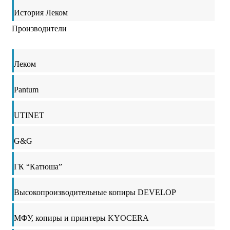
История Леком
Производители
Леком
Pantum
UTINET
G&G
ГК “Катюша”
Высокопроизводительные копиры DEVELOP
МФУ, копиры и принтеры KYOCERA