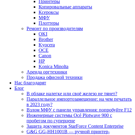
Принтеры
Копировальные аппараты
Ксероксы
МФУ
Плоттеры
Ремонт по производителям
OKI
Brother
Kyocera
OCE
Canon
HP
Konica Minolta
Аренда оргтехники
Продажа офисной техники
Нас благодарят
Блог
В облаке налегке или своё железо не тянет?
Параллельное импортозамещение: на чем печатать
в 2023 году?
Взлом МФУ с панели управления: попробуйте F12
Инженерные системы Océ Plotwave 900 с
пробегом по суперцене
Защита документов StarForce Content Enterprise
G&G GG-HH1001B — ручной принтер-