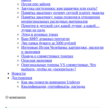
Песня про зайцев
Закупка оргтехники: вам шашечки или ехать?
Памятка заказчику почему скупой платит дважды
Памятка заказчику: наша позиция в отношении
неоригинальных расходных материалов
Принтер в детский сад: какой лучше, а какой…
лучше не надо
Этюд в розовых тонах
Ваш МФУ атаковал пентагон
Две пачки бумаги за 5000 рублей
Интервью Игоря Челебаева: картриджи, экология
и экономия
Правда о совместимых тонерах
Опасная экономия
Оригинальные тонеры VS совместимые. Что
выбрать, чтобы не «разориться»?
Новости
Достижения
Как мы помогли компании Unilever
Квалификация, сертификаты, награды
О компании