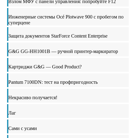
Взлом МФУ с панели управления: попробуйте F12
Инженерные системы Océ Plotwave 900 с пробегом по
суперцене
Защита документов StarForce Content Enterprise
G&G GG-HH1001B — ручной принтер-маркиратор
Картриджи G&G — Good Product?
Pantum 7100DN: тест на профпригодность
Некрасиво получается!
Лаг
Сами с усами