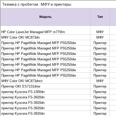
+7 495 925-88-95
info@lekom.ru
Рассчитать и заказать
Рассчитать и заказать
О компании
История Леком
Производители
Леком
Pantum
UTINET
G&G
ГК “Катюша”
Высокопроизводительные копиры DEVELOP
МФУ, копиры и принтеры KYOCERA
Принтеры и МФУ и факсы Brother
Плоттеры и МФУ Oce
Плоттеры и МФУ Oce