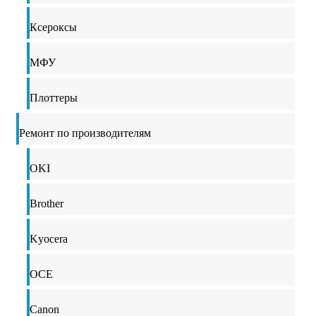
Ксероксы
МФУ
Плоттеры
Ремонт по производителям
OKI
Brother
Kyocera
OCE
Canon