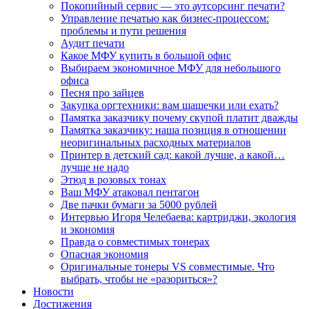
Покопийный сервис — это аутсорсинг печати?
Управление печатью как бизнес-процессом:
проблемы и пути решения
Аудит печати
Какое МФУ купить в большой офис
Выбираем экономичное МФУ для небольшого
офиса
Песня про зайцев
Закупка оргтехники: вам шашечки или ехать?
Памятка заказчику почему скупой платит дважды
Памятка заказчику: наша позиция в отношении
неоригинальных расходных материалов
Принтер в детский сад: какой лучше, а какой…
лучше не надо
Этюд в розовых тонах
Ваш МФУ атаковал пентагон
Две пачки бумаги за 5000 рублей
Интервью Игоря Челебаева: картриджи, экология
и экономия
Правда о совместимых тонерах
Опасная экономия
Оригинальные тонеры VS совместимые. Что
выбрать, чтобы не «разориться»?
Новости
Достижения