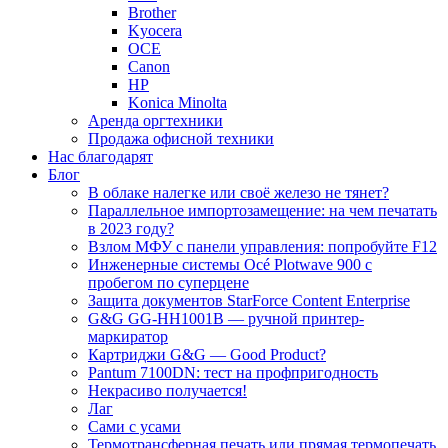
Brother
Kyocera
OCE
Canon
HP
Konica Minolta
Аренда оргтехники
Продажа офисной техники
Нас благодарят
Блог
В облаке налегке или своё железо не тянет?
Параллельное импортозамещение: на чем печатать
в 2023 году?
Взлом МФУ с панели управления: попробуйте F12
Инженерные системы Océ Plotwave 900 с
пробегом по суперцене
Защита документов StarForce Content Enterprise
G&G GG-HH1001B — ручной принтер-
маркиратор
Картриджи G&G — Good Product?
Pantum 7100DN: тест на профпригодность
Некрасиво получается!
Лаг
Сами с усами
Термотрансферная печать или прямая термопечать