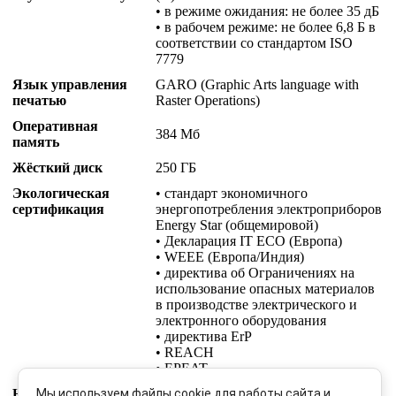
• в режиме ожидания: не более 35 дБ
• в рабочем режиме: не более 6,8 Б в
соответствии со стандартом ISO
7779
Язык управления
GARO (Graphic Arts language with
печатью
Raster Operations)
Оперативная
384 Мб
память
Жёсткий диск
250 ГБ
Экологическая
• стандарт экономичного
сертификация
энергопотребления электроприборов
Energy Star (общемировой)
• Декларация IT ECO (Европа)
• WEEE (Европа/Индия)
• директива об Ограничениях на
использование опасных материалов
в производстве электрического и
электронного оборудования
• директива ErP
• REACH
• EPEAT
Нормы
• Европа: маркировка CE (EN60950,
Мы используем файлы cookie для работы сайта и