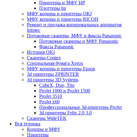
Принтеры и МФУ HP
Плоттеры hp
МФУ, копиры и принтеры OKI
МФУ, копиры и принтеры RICOH
Ремонт и продажа копировальных аппаратов
Infotec
Потоковые сканеры, МФУ и факсы Panasonic
Потоковые сканеры и МФУ Panasonic
Факсы Panasonic
История OKI
Сканеры Contex
Специальная бумага Xerox
МФУ, копиры и принтеры Epson
3d принтеры ZPRINTER
3d принтеры 3D Systems
CubeX, Duo, Trio
ProJet 1000 и ProJet 1500
ProJet 3510
ProJet x60
Профессиональные 3d-принтеры ProJet
3d принтеры Felix 2.0,3.0
Сканеры WideTEK
Вся техника
Копиры и МФУ
Принтеры