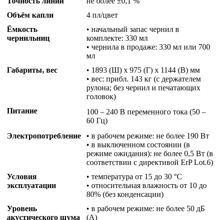
Точность линий
не более ±0,1 %
Объём капли
4 пл/цвет
Ёмкость
• начальный запас чернил в
чернильниц
комплекте: 330 мл
• чернила в продаже: 330 мл или 700
мл
Габариты, вес
• 1893 (Ш) x 975 (Г) x 1144 (В) мм
• вес: прибл. 143 кг (с держателем
рулона; без чернил и печатающих
головок)
Питание
100 – 240 В переменного тока (50 –
60 Гц)
Электропотребление
• в рабочем режиме: не более 190 Вт
• в выключенном состоянии (в
режиме ожидания): не более 0,5 Вт (в
соответствии с директивой ErP Lot.6)
Условия
• температура от 15 до 30 °C
эксплуатации
• относительная влажность от 10 до
80% (без конденсации)
Уровень
• в рабочем режиме: не более 50 дБ
акустического шума
(A)