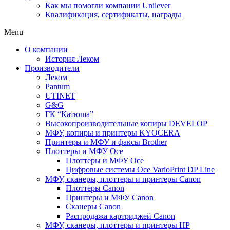
Как мы помогли компании Unilever
Квалификация, сертификаты, награды
Menu
О компании
История Леком
Производители
Леком
Pantum
UTINET
G&G
ГК “Катюша”
Высокопроизводительные копиры DEVELOP
МФУ, копиры и принтеры KYOCERA
Принтеры и МФУ и факсы Brother
Плоттеры и МФУ Oce
Плоттеры и МФУ Oce
Цифровые системы Oce VarioPrint DP Line
МФУ, сканеры, плоттеры и принтеры Canon
Плоттеры Canon
Принтеры и МФУ Canon
Сканеры Canon
Распродажа картриджей Canon
МФУ, сканеры, плоттеры и принтеры HP