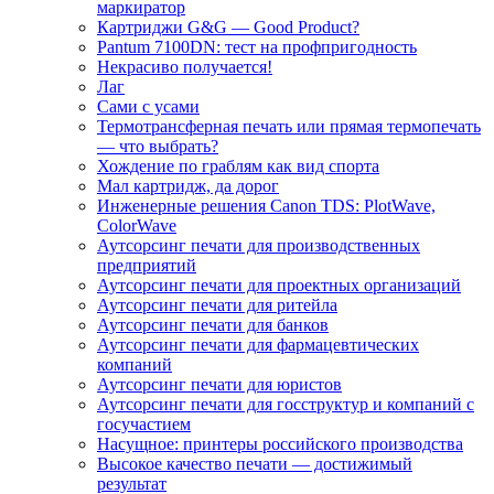
маркиратор
Картриджи G&G — Good Product?
Pantum 7100DN: тест на профпригодность
Некрасиво получается!
Лаг
Сами с усами
Термотрансферная печать или прямая термопечать
— что выбрать?
Хождение по граблям как вид спорта
Мал картридж, да дорог
Инженерные решения Canon TDS: PlotWave,
ColorWave
Аутсорсинг печати для производственных
предприятий
Аутсорсинг печати для проектных организаций
Аутсорсинг печати для ритейла
Аутсорсинг печати для банков
Аутсорсинг печати для фармацевтических
компаний
Аутсорсинг печати для юристов
Аутсорсинг печати для госструктур и компаний с
госучастием
Насущное: принтеры российского производства
Высокое качество печати — достижимый
результат