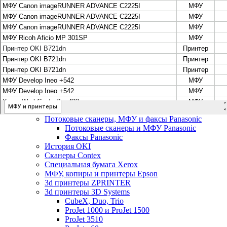
Цифровые системы Oce VarioPrint DP Line
МФУ, сканеры, плоттеры и принтеры Canon
Плоттеры Canon
Принтеры и МФУ Canon
Сканеры Canon
Распродажа картриджей Canon
МФУ, сканеры, плоттеры и принтеры HP
Принтеры и МФУ HP
Плоттеры hp
МФУ, копиры и принтеры OKI
МФУ, копиры и принтеры RICOH
Ремонт и продажа копировальных аппаратов
Infotec
Потоковые сканеры, МФУ и факсы Panasonic
Потоковые сканеры и МФУ Panasonic
Факсы Panasonic
История OKI
Сканеры Contex
Специальная бумага Xerox
МФУ, копиры и принтеры Epson
3d принтеры ZPRINTER
3d принтеры 3D Systems
CubeX, Duo, Trio
ProJet 1000 и ProJet 1500
ProJet 3510