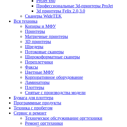
ProJet x60
Профессиональные 3d-принтеры ProJet
3d принтеры Felix 2.0,3.0
Сканеры WideTEK
Вся техника
Копиры и МФУ
Принтеры
Матричные принтеры
3D принтеры
Шредеры
Потоковые сканеры
Широкоформатные сканеры
Переплетчики
Факсы
Цветные МФУ
Корпоративное оборудование
Ламинаторы
Плоттеры
Снятые с производства модели
Бумага для плоттера
Программные продукты
Техника с пробегом
Сервис и ремонт
Техническое обслуживание оргтехники
Ремонт оргтехники