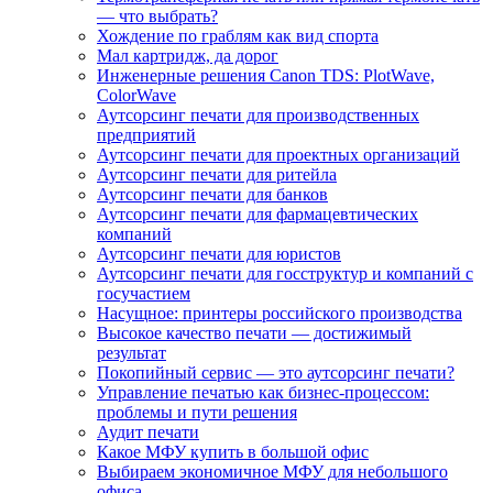
— что выбрать?
Хождение по граблям как вид спорта
Мал картридж, да дорог
Инженерные решения Canon TDS: PlotWave,
ColorWave
Аутсорсинг печати для производственных
предприятий
Аутсорсинг печати для проектных организаций
Аутсорсинг печати для ритейла
Аутсорсинг печати для банков
Аутсорсинг печати для фармацевтических
компаний
Аутсорсинг печати для юристов
Аутсорсинг печати для госструктур и компаний с
госучастием
Насущное: принтеры российского производства
Высокое качество печати — достижимый
результат
Покопийный сервис — это аутсорсинг печати?
Управление печатью как бизнес-процессом:
проблемы и пути решения
Аудит печати
Какое МФУ купить в большой офис
Выбираем экономичное МФУ для небольшого
офиса