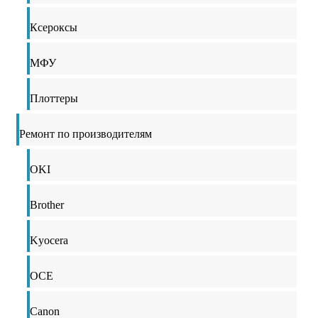
Ксероксы
МФУ
Плоттеры
Ремонт по производителям
OKI
Brother
Kyocera
OCE
Canon