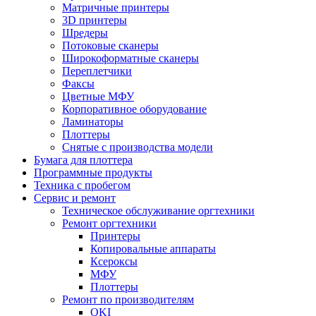
Матричные принтеры
3D принтеры
Шредеры
Потоковые сканеры
Широкоформатные сканеры
Переплетчики
Факсы
Цветные МФУ
Корпоративное оборудование
Ламинаторы
Плоттеры
Снятые с производства модели
Бумага для плоттера
Программные продукты
Техника с пробегом
Сервис и ремонт
Техническое обслуживание оргтехники
Ремонт оргтехники
Принтеры
Копировальные аппараты
Ксероксы
МФУ
Плоттеры
Ремонт по производителям
OKI