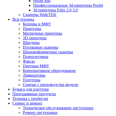
ProJet x60
Профессиональные 3d-принтеры ProJet
3d принтеры Felix 2.0,3.0
Сканеры WideTEK
Вся техника
Копиры и МФУ
Принтеры
Матричные принтеры
3D принтеры
Шредеры
Потоковые сканеры
Широкоформатные сканеры
Переплетчики
Факсы
Цветные МФУ
Корпоративное оборудование
Ламинаторы
Плоттеры
Снятые с производства модели
Бумага для плоттера
Программные продукты
Техника с пробегом
Сервис и ремонт
Техническое обслуживание оргтехники
Ремонт оргтехники