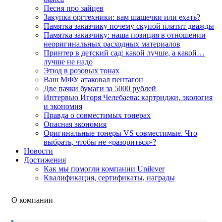
Песня про зайцев
Закупка оргтехники: вам шашечки или ехать?
Памятка заказчику почему скупой платит дважды
Памятка заказчику: наша позиция в отношении
неоригинальных расходных материалов
Принтер в детский сад: какой лучше, а какой…
лучше не надо
Этюд в розовых тонах
Ваш МФУ атаковал пентагон
Две пачки бумаги за 5000 рублей
Интервью Игоря Челебаева: картриджи, экология
и экономия
Правда о совместимых тонерах
Опасная экономия
Оригинальные тонеры VS совместимые. Что
выбрать, чтобы не «разориться»?
Новости
Достижения
Как мы помогли компании Unilever
Квалификация, сертификаты, награды
О компании