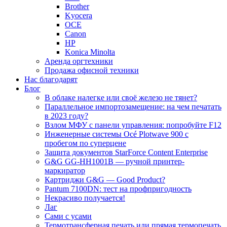
Brother
Kyocera
OCE
Canon
HP
Konica Minolta
Аренда оргтехники
Продажа офисной техники
Нас благодарят
Блог
В облаке налегке или своё железо не тянет?
Параллельное импортозамещение: на чем печатать
в 2023 году?
Взлом МФУ с панели управления: попробуйте F12
Инженерные системы Océ Plotwave 900 с
пробегом по суперцене
Защита документов StarForce Content Enterprise
G&G GG-HH1001B — ручной принтер-
маркиратор
Картриджи G&G — Good Product?
Pantum 7100DN: тест на профпригодность
Некрасиво получается!
Лаг
Сами с усами
Термотрансферная печать или прямая термопечать