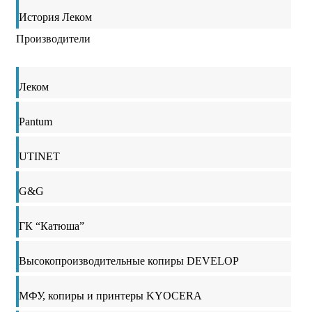
История Леком
Производители
Леком
Pantum
UTINET
G&G
ГК “Катюша”
Высокопроизводительные копиры DEVELOP
МФУ, копиры и принтеры KYOCERA