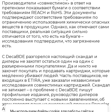
Производители «совместимок» в ответ на
претензии показывают бумаги о соответствии
требованиям REACH и RoHS. Эти документы
подтверждают соответствие требованиям по
ограничению использования химически опасных
веществ в продукции. Однако, как отмечают сами
поставщики, реальная ситуация сильно
отличается от того, что есть на бумаге –
исследования подтвердили, что загрязнение
есть.
С DecaBDE разгорелся настоящий скандал и
дилеры не захотят остаться один на один с
разъяренными покупателями. Да и никто не
захочет покупать и продавать картриджи, которые
медленно убивают людей. Часть поставщиков, не
входящих в ETIRA, уже заказали независимые
исследования совместимых картриджей. Скандал
не затихает – о проблеме с DecaBDE пишут
профильные издания, руководство дилеров
постоянно выступает с новыми заявлениями, об
этом говорят даже на ежегодной премии Recycler
Award.
Мы используем файлы cookie для работы сайта и