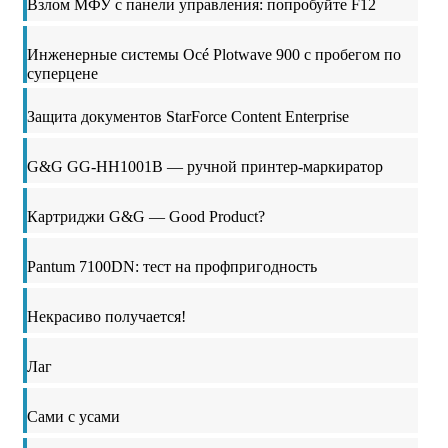
Взлом МФУ с панели управления: попробуйте F12
Инженерные системы Océ Plotwave 900 с пробегом по
суперцене
Защита документов StarForce Content Enterprise
G&G GG-HH1001B — ручной принтер-маркиратор
Картриджи G&G — Good Product?
Pantum 7100DN: тест на профпригодность
Некрасиво получается!
Лаг
Сами с усами