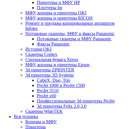
Принтеры и МФУ HP
Плоттеры hp
МФУ, копиры и принтеры OKI
МФУ, копиры и принтеры RICOH
Ремонт и продажа копировальных аппаратов
Infotec
Потоковые сканеры, МФУ и факсы Panasonic
Потоковые сканеры и МФУ Panasonic
Факсы Panasonic
История OKI
Сканеры Contex
Специальная бумага Xerox
МФУ, копиры и принтеры Epson
3d принтеры ZPRINTER
3d принтеры 3D Systems
CubeX, Duo, Trio
ProJet 1000 и ProJet 1500
ProJet 3510
ProJet x60
Профессиональные 3d-принтеры ProJet
3d принтеры Felix 2.0,3.0
Сканеры WideTEK
Вся техника
Копиры и МФУ
Принтеры