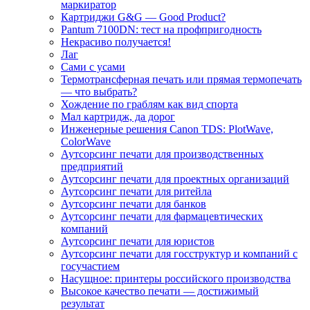
маркиратор
Картриджи G&G — Good Product?
Pantum 7100DN: тест на профпригодность
Некрасиво получается!
Лаг
Сами с усами
Термотрансферная печать или прямая термопечать
— что выбрать?
Хождение по граблям как вид спорта
Мал картридж, да дорог
Инженерные решения Canon TDS: PlotWave,
ColorWave
Аутсорсинг печати для производственных
предприятий
Аутсорсинг печати для проектных организаций
Аутсорсинг печати для ритейла
Аутсорсинг печати для банков
Аутсорсинг печати для фармацевтических
компаний
Аутсорсинг печати для юристов
Аутсорсинг печати для госструктур и компаний с
госучастием
Насущное: принтеры российского производства
Высокое качество печати — достижимый
результат