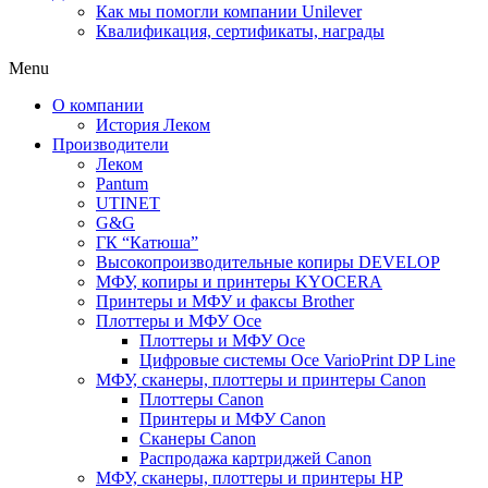
Как мы помогли компании Unilever
Квалификация, сертификаты, награды
Menu
О компании
История Леком
Производители
Леком
Pantum
UTINET
G&G
ГК “Катюша”
Высокопроизводительные копиры DEVELOP
МФУ, копиры и принтеры KYOCERA
Принтеры и МФУ и факсы Brother
Плоттеры и МФУ Oce
Плоттеры и МФУ Oce
Цифровые системы Oce VarioPrint DP Line
МФУ, сканеры, плоттеры и принтеры Canon
Плоттеры Canon
Принтеры и МФУ Canon
Сканеры Canon
Распродажа картриджей Canon
МФУ, сканеры, плоттеры и принтеры HP