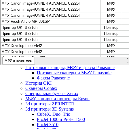
Цифровые системы Oce VarioPrint DP Line
МФУ, сканеры, плоттеры и принтеры Canon
Плоттеры Canon
Принтеры и МФУ Canon
Сканеры Canon
Распродажа картриджей Canon
МФУ, сканеры, плоттеры и принтеры HP
Принтеры и МФУ HP
Плоттеры hp
МФУ, копиры и принтеры OKI
МФУ, копиры и принтеры RICOH
Ремонт и продажа копировальных аппаратов
Infotec
Потоковые сканеры, МФУ и факсы Panasonic
Потоковые сканеры и МФУ Panasonic
Факсы Panasonic
История OKI
Сканеры Contex
Специальная бумага Xerox
МФУ, копиры и принтеры Epson
3d принтеры ZPRINTER
3d принтеры 3D Systems
CubeX, Duo, Trio
ProJet 1000 и ProJet 1500
ProJet 3510