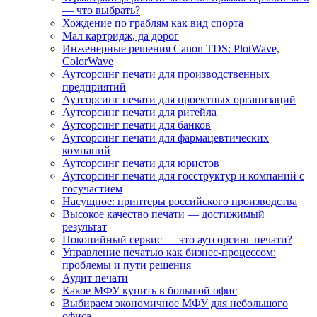
— что выбрать?
Хождение по граблям как вид спорта
Мал картридж, да дорог
Инженерные решения Canon TDS: PlotWave,
ColorWave
Аутсорсинг печати для производственных
предприятий
Аутсорсинг печати для проектных организаций
Аутсорсинг печати для ритейла
Аутсорсинг печати для банков
Аутсорсинг печати для фармацевтических
компаний
Аутсорсинг печати для юристов
Аутсорсинг печати для госструктур и компаний с
госучастием
Насущное: принтеры российского производства
Высокое качество печати — достижимый
результат
Покопийный сервис — это аутсорсинг печати?
Управление печатью как бизнес-процессом:
проблемы и пути решения
Аудит печати
Какое МФУ купить в большой офис
Выбираем экономичное МФУ для небольшого
офиса