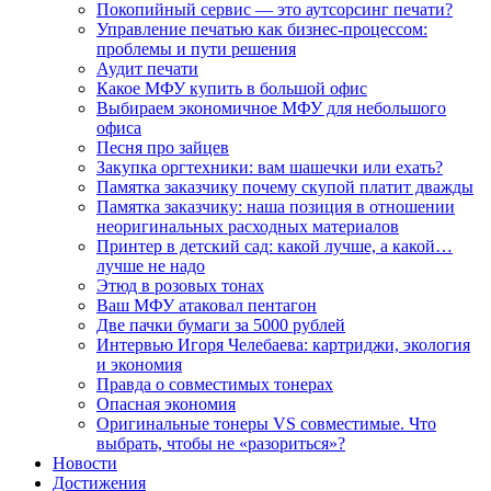
Покопийный сервис — это аутсорсинг печати?
Управление печатью как бизнес-процессом:
проблемы и пути решения
Аудит печати
Какое МФУ купить в большой офис
Выбираем экономичное МФУ для небольшого
офиса
Песня про зайцев
Закупка оргтехники: вам шашечки или ехать?
Памятка заказчику почему скупой платит дважды
Памятка заказчику: наша позиция в отношении
неоригинальных расходных материалов
Принтер в детский сад: какой лучше, а какой…
лучше не надо
Этюд в розовых тонах
Ваш МФУ атаковал пентагон
Две пачки бумаги за 5000 рублей
Интервью Игоря Челебаева: картриджи, экология
и экономия
Правда о совместимых тонерах
Опасная экономия
Оригинальные тонеры VS совместимые. Что
выбрать, чтобы не «разориться»?
Новости
Достижения