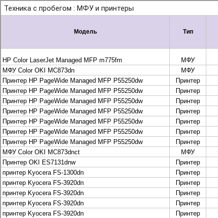
+7 495 925-88-95
info@lekom.ru
Рассчитать и заказать
Рассчитать и заказать
О компании
История Леком
Производители
Леком
Pantum
UTINET
G&G
ГК “Катюша”
Высокопроизводительные копиры DEVELOP
МФУ, копиры и принтеры KYOCERA
Принтеры и МФУ и факсы Brother
Плоттеры и МФУ Oce
Плоттеры и МФУ Oce