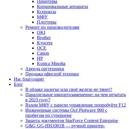
Принтеры
Копировальные аппараты
Ксероксы
МФУ
Плоттеры
Ремонт по производителям
OKI
Brother
Kyocera
OCE
Canon
HP
Konica Minolta
Аренда оргтехники
Продажа офисной техники
Нас благодарят
Блог
В облаке налегке или своё железо не тянет?
Параллельное импортозамещение: на чем печатать
в 2023 году?
Взлом МФУ с панели управления: попробуйте F12
Инженерные системы Océ Plotwave 900 с
пробегом по суперцене
Защита документов StarForce Content Enterprise
G&G GG-HH1001B — ручной принтер-