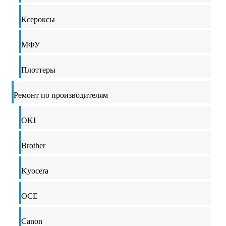
Ксероксы
МФУ
Плоттеры
Ремонт по производителям
OKI
Brother
Kyocera
OCE
Canon