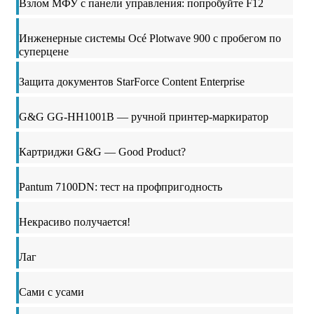
Взлом МФУ с панели управления: попробуйте F12
Инженерные системы Océ Plotwave 900 с пробегом по
суперцене
Защита документов StarForce Content Enterprise
G&G GG-HH1001B — ручной принтер-маркиратор
Картриджи G&G — Good Product?
Pantum 7100DN: тест на профпригодность
Некрасиво получается!
Лаг
Сами с усами