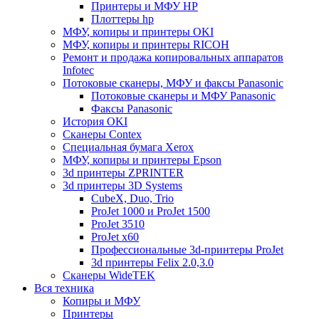
Принтеры и МФУ HP
Плоттеры hp
МФУ, копиры и принтеры OKI
МФУ, копиры и принтеры RICOH
Ремонт и продажа копировальных аппаратов
Infotec
Потоковые сканеры, МФУ и факсы Panasonic
Потоковые сканеры и МФУ Panasonic
Факсы Panasonic
История OKI
Сканеры Contex
Специальная бумага Xerox
МФУ, копиры и принтеры Epson
3d принтеры ZPRINTER
3d принтеры 3D Systems
CubeX, Duo, Trio
ProJet 1000 и ProJet 1500
ProJet 3510
ProJet x60
Профессиональные 3d-принтеры ProJet
3d принтеры Felix 2.0,3.0
Сканеры WideTEK
Вся техника
Копиры и МФУ
Принтеры