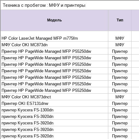
+7 495 925-88-95
info@lekom.ru
Рассчитать и заказать
Рассчитать и заказать
О компании
История Леком
Производители
Леком
Pantum
UTINET
G&G
ГК “Катюша”
Высокопроизводительные копиры DEVELOP
МФУ, копиры и принтеры KYOCERA
Принтеры и МФУ и факсы Brother
Плоттеры и МФУ Oce
Плоттеры и МФУ Oce