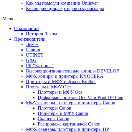
Как мы помогли компании Unilever
Квалификация, сертификаты, награды
Menu
О компании
История Леком
Производители
Леком
Pantum
UTINET
G&G
ГК “Катюша”
Высокопроизводительные копиры DEVELOP
МФУ, копиры и принтеры KYOCERA
Принтеры и МФУ и факсы Brother
Плоттеры и МФУ Oce
Плоттеры и МФУ Oce
Цифровые системы Oce VarioPrint DP Line
МФУ, сканеры, плоттеры и принтеры Canon
Плоттеры Canon
Принтеры и МФУ Canon
Сканеры Canon
Распродажа картриджей Canon
МФУ, сканеры, плоттеры и принтеры HP