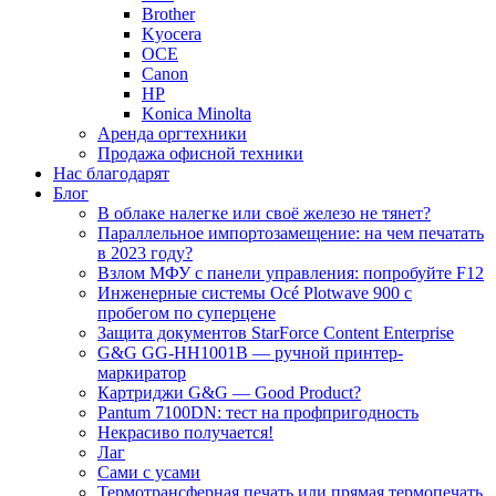
Brother
Kyocera
OCE
Canon
HP
Konica Minolta
Аренда оргтехники
Продажа офисной техники
Нас благодарят
Блог
В облаке налегке или своё железо не тянет?
Параллельное импортозамещение: на чем печатать
в 2023 году?
Взлом МФУ с панели управления: попробуйте F12
Инженерные системы Océ Plotwave 900 с
пробегом по суперцене
Защита документов StarForce Content Enterprise
G&G GG-HH1001B — ручной принтер-
маркиратор
Картриджи G&G — Good Product?
Pantum 7100DN: тест на профпригодность
Некрасиво получается!
Лаг
Сами с усами
Термотрансферная печать или прямая термопечать