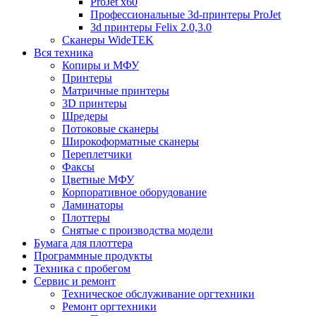
ProJet x60
Профессиональные 3d-принтеры ProJet
3d принтеры Felix 2.0,3.0
Сканеры WideTEK
Вся техника
Копиры и МФУ
Принтеры
Матричные принтеры
3D принтеры
Шредеры
Потоковые сканеры
Широкоформатные сканеры
Переплетчики
Факсы
Цветные МФУ
Корпоративное оборудование
Ламинаторы
Плоттеры
Снятые с производства модели
Бумага для плоттера
Программные продукты
Техника с пробегом
Сервис и ремонт
Техническое обслуживание оргтехники
Ремонт оргтехники