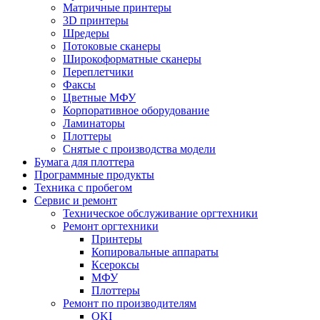
Матричные принтеры
3D принтеры
Шредеры
Потоковые сканеры
Широкоформатные сканеры
Переплетчики
Факсы
Цветные МФУ
Корпоративное оборудование
Ламинаторы
Плоттеры
Снятые с производства модели
Бумага для плоттера
Программные продукты
Техника с пробегом
Сервис и ремонт
Техническое обслуживание оргтехники
Ремонт оргтехники
Принтеры
Копировальные аппараты
Ксероксы
МФУ
Плоттеры
Ремонт по производителям
OKI