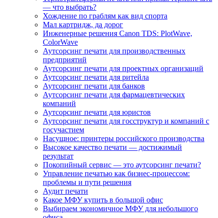
— что выбрать?
Хождение по граблям как вид спорта
Мал картридж, да дорог
Инженерные решения Canon TDS: PlotWave,
ColorWave
Аутсорсинг печати для производственных
предприятий
Аутсорсинг печати для проектных организаций
Аутсорсинг печати для ритейла
Аутсорсинг печати для банков
Аутсорсинг печати для фармацевтических
компаний
Аутсорсинг печати для юристов
Аутсорсинг печати для госструктур и компаний с
госучастием
Насущное: принтеры российского производства
Высокое качество печати — достижимый
результат
Покопийный сервис — это аутсорсинг печати?
Управление печатью как бизнес-процессом:
проблемы и пути решения
Аудит печати
Какое МФУ купить в большой офис
Выбираем экономичное МФУ для небольшого
офиса