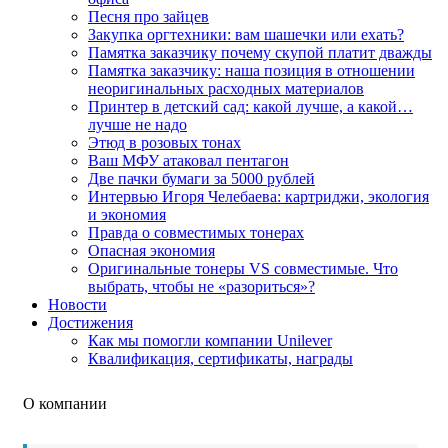
Песня про зайцев
Закупка оргтехники: вам шашечки или ехать?
Памятка заказчику почему скупой платит дважды
Памятка заказчику: наша позиция в отношении
неоригинальных расходных материалов
Принтер в детский сад: какой лучше, а какой…
лучше не надо
Этюд в розовых тонах
Ваш МФУ атаковал пентагон
Две пачки бумаги за 5000 рублей
Интервью Игоря Челебаева: картриджи, экология
и экономия
Правда о совместимых тонерах
Опасная экономия
Оригинальные тонеры VS совместимые. Что
выбрать, чтобы не «разориться»?
Новости
Достижения
Как мы помогли компании Unilever
Квалификация, сертификаты, награды
О компании