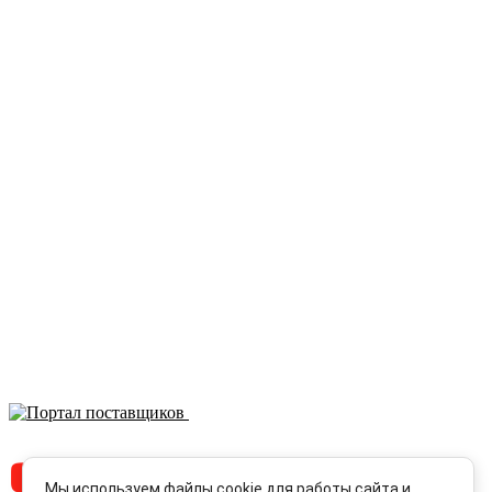
Кочновский пр-д, д. 4 к.2
Карта проезда
Наши вакансии
Красногорск
м. Тушинская,
ул. Первомайская, д.16
Карта проезда
Отправляя любую форму на сайте, вы соглашаетесь
с
Политикой конфиденциальности
данного сайта | © 1992-
2026 ООО «ЛЕКОМ».
Все права на материалы, находящиеся на сайте, охраняются в
соответствии с законодательством РФ. При любом
использовании материалов сайта, ссылка на источник
обязательна.
ЗАРЕГЕСТРИРОВАН НА ПОРТАЛЕ
ПОСТАВЩИКОВ
YouTube канал Леком
Мы используем файлы cookie для работы сайта и