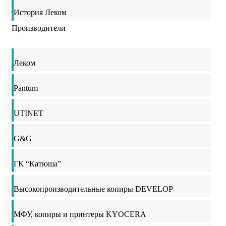
История Леком
Производители
Леком
Pantum
UTINET
G&G
ГК “Катюша”
Высокопроизводительные копиры DEVELOP
МФУ, копиры и принтеры KYOCERA