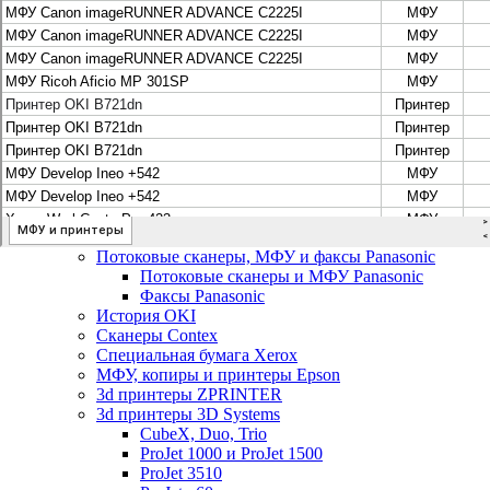
Цифровые системы Oce VarioPrint DP Line
МФУ, сканеры, плоттеры и принтеры Canon
Плоттеры Canon
Принтеры и МФУ Canon
Сканеры Canon
Распродажа картриджей Canon
МФУ, сканеры, плоттеры и принтеры HP
Принтеры и МФУ HP
Плоттеры hp
МФУ, копиры и принтеры OKI
МФУ, копиры и принтеры RICOH
Ремонт и продажа копировальных аппаратов
Infotec
Потоковые сканеры, МФУ и факсы Panasonic
Потоковые сканеры и МФУ Panasonic
Факсы Panasonic
История OKI
Сканеры Contex
Специальная бумага Xerox
МФУ, копиры и принтеры Epson
3d принтеры ZPRINTER
3d принтеры 3D Systems
CubeX, Duo, Trio
ProJet 1000 и ProJet 1500
ProJet 3510