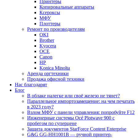
Принтеры
Копировальные аппараты
Ксероксы
МФУ
Плоттеры
Ремонт по производителям
OKI
Brother
Kyocera
OCE
Canon
HP
Konica Minolta
Аренда оргтехники
Продажа офисной техники
Нас благодарят
Блог
В облаке налегке или своё железо не тянет?
Параллельное импортозамещение: на чем печатать
в 2023 году?
Взлом МФУ с панели управления: попробуйте F12
Инженерные системы Océ Plotwave 900 с
пробегом по суперцене
Защита документов StarForce Content Enterprise
G&G GG-HH1001B — ручной принтер-