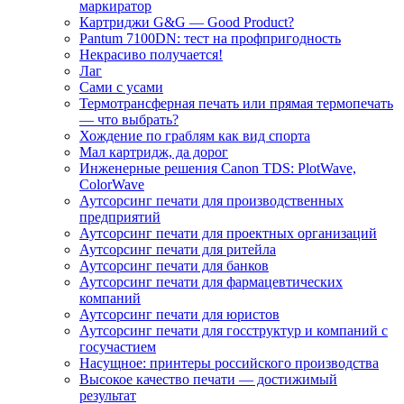
маркиратор
Картриджи G&G — Good Product?
Pantum 7100DN: тест на профпригодность
Некрасиво получается!
Лаг
Сами с усами
Термотрансферная печать или прямая термопечать
— что выбрать?
Хождение по граблям как вид спорта
Мал картридж, да дорог
Инженерные решения Canon TDS: PlotWave,
ColorWave
Аутсорсинг печати для производственных
предприятий
Аутсорсинг печати для проектных организаций
Аутсорсинг печати для ритейла
Аутсорсинг печати для банков
Аутсорсинг печати для фармацевтических
компаний
Аутсорсинг печати для юристов
Аутсорсинг печати для госструктур и компаний с
госучастием
Насущное: принтеры российского производства
Высокое качество печати — достижимый
результат