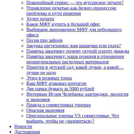
Покопийный сервис — это аутсорсинг печати?
Управление печатью как бизнес-процессом:
проблемы и пути решения
Аудит печати
Какое МФУ купить в большой офис
Выбираем экономичное МФУ для небольшого
офиса
Песня про зайцев
Закупка оргтехники: вам шашечки или ехать?
Памятка заказчику почему скупой платит дважды
Памятка заказчику: наша позиция в отношении
неоригинальных расходных материалов
Принтер в детский сад: какой лучше, а какой…
лучше не надо
Этюд в розовых тонах
Ваш МФУ атаковал пентагон
Две пачки бумаги за 5000 рублей
Интервью Игоря Челебаева: картриджи, экология
и экономия
Правда о совместимых тонерах
Опасная экономия
Оригинальные тонеры VS совместимые. Что
выбрать, чтобы не «разориться»?
Новости
Достижения