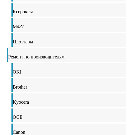
Ксероксы
МФУ
Плоттеры
Ремонт по производителям
OKI
Brother
Kyocera
OCE
Canon