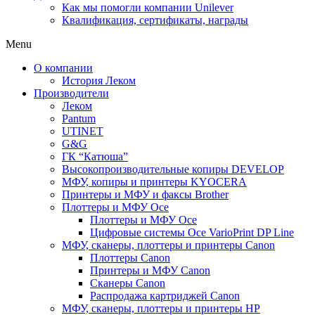
Как мы помогли компании Unilever
Квалификация, сертификаты, награды
Menu
О компании
История Леком
Производители
Леком
Pantum
UTINET
G&G
ГК “Катюша”
Высокопроизводительные копиры DEVELOP
МФУ, копиры и принтеры KYOCERA
Принтеры и МФУ и факсы Brother
Плоттеры и МФУ Oce
Плоттеры и МФУ Oce
Цифровые системы Oce VarioPrint DP Line
МФУ, сканеры, плоттеры и принтеры Canon
Плоттеры Canon
Принтеры и МФУ Canon
Сканеры Canon
Распродажа картриджей Canon
МФУ, сканеры, плоттеры и принтеры HP