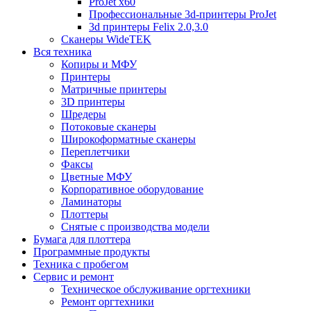
ProJet x60
Профессиональные 3d-принтеры ProJet
3d принтеры Felix 2.0,3.0
Сканеры WideTEK
Вся техника
Копиры и МФУ
Принтеры
Матричные принтеры
3D принтеры
Шредеры
Потоковые сканеры
Широкоформатные сканеры
Переплетчики
Факсы
Цветные МФУ
Корпоративное оборудование
Ламинаторы
Плоттеры
Снятые с производства модели
Бумага для плоттера
Программные продукты
Техника с пробегом
Сервис и ремонт
Техническое обслуживание оргтехники
Ремонт оргтехники