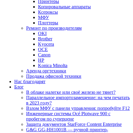
Принтеры
Копировальные аппараты
Ксероксы
МФУ
Плоттеры
Ремонт по производителям
OKI
Brother
Kyocera
OCE
Canon
HP
Konica Minolta
Аренда оргтехники
Продажа офисной техники
Нас благодарят
Блог
В облаке налегке или своё железо не тянет?
Параллельное импортозамещение: на чем печатать
в 2023 году?
Взлом МФУ с панели управления: попробуйте F12
Инженерные системы Océ Plotwave 900 с
пробегом по суперцене
Защита документов StarForce Content Enterprise
G&G GG-HH1001B — ручной принтер-