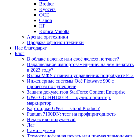
Brother
Kyocera
OCE
Canon
HP
Konica Minolta
Аренда оргтехники
Продажа офисной техники
Нас благодарят
Блог
В облаке налегке или своё железо не тянет?
Параллельное импортозамещение: на чем печатать
в 2023 году?
Взлом МФУ с панели управления: попробуйте F12
Инженерные системы Océ Plotwave 900 с
пробегом по суперцене
Защита документов StarForce Content Enterprise
G&G GG-HH1001B — ручной принтер-
маркиратор
Картриджи G&G — Good Product?
Pantum 7100DN: тест на профпригодность
Некрасиво получается!
Лаг
Сами с усами
Термотрансферная печать или прямая термопечать