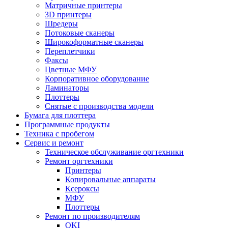
Матричные принтеры
3D принтеры
Шредеры
Потоковые сканеры
Широкоформатные сканеры
Переплетчики
Факсы
Цветные МФУ
Корпоративное оборудование
Ламинаторы
Плоттеры
Снятые с производства модели
Бумага для плоттера
Программные продукты
Техника с пробегом
Сервис и ремонт
Техническое обслуживание оргтехники
Ремонт оргтехники
Принтеры
Копировальные аппараты
Ксероксы
МФУ
Плоттеры
Ремонт по производителям
OKI