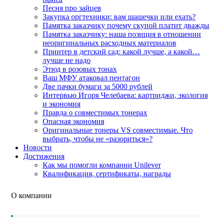
Песня про зайцев
Закупка оргтехники: вам шашечки или ехать?
Памятка заказчику почему скупой платит дважды
Памятка заказчику: наша позиция в отношении
неоригинальных расходных материалов
Принтер в детский сад: какой лучше, а какой…
лучше не надо
Этюд в розовых тонах
Ваш МФУ атаковал пентагон
Две пачки бумаги за 5000 рублей
Интервью Игоря Челебаева: картриджи, экология
и экономия
Правда о совместимых тонерах
Опасная экономия
Оригинальные тонеры VS совместимые. Что
выбрать, чтобы не «разориться»?
Новости
Достижения
Как мы помогли компании Unilever
Квалификация, сертификаты, награды
О компании