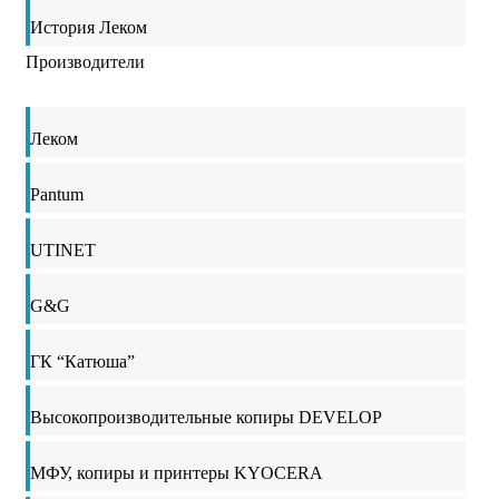
История Леком
Производители
Леком
Pantum
UTINET
G&G
ГК “Катюша”
Высокопроизводительные копиры DEVELOP
МФУ, копиры и принтеры KYOCERA