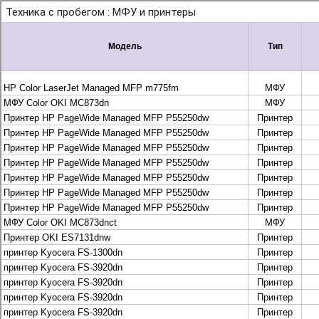
+7 495 925-88-95
info@lekom.ru
Рассчитать и заказать
Рассчитать и заказать
О компании
История Леком
Производители
Леком
Pantum
UTINET
G&G
ГК “Катюша”
Высокопроизводительные копиры DEVELOP
МФУ, копиры и принтеры KYOCERA
Принтеры и МФУ и факсы Brother
Плоттеры и МФУ Oce
Плоттеры и МФУ Oce