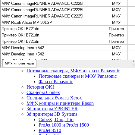
Цифровые системы Oce VarioPrint DP Line
МФУ, сканеры, плоттеры и принтеры Canon
Плоттеры Canon
Принтеры и МФУ Canon
Сканеры Canon
Распродажа картриджей Canon
МФУ, сканеры, плоттеры и принтеры HP
Принтеры и МФУ HP
Плоттеры hp
МФУ, копиры и принтеры OKI
МФУ, копиры и принтеры RICOH
Ремонт и продажа копировальных аппаратов
Infotec
Потоковые сканеры, МФУ и факсы Panasonic
Потоковые сканеры и МФУ Panasonic
Факсы Panasonic
История OKI
Сканеры Contex
Специальная бумага Xerox
МФУ, копиры и принтеры Epson
3d принтеры ZPRINTER
3d принтеры 3D Systems
CubeX, Duo, Trio
ProJet 1000 и ProJet 1500
ProJet 3510