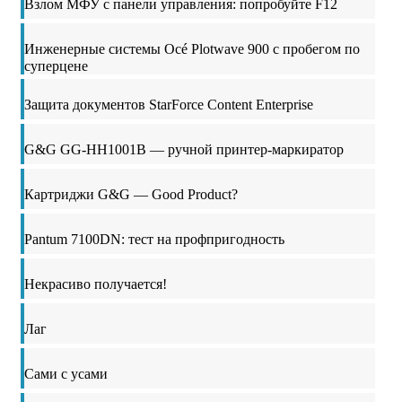
Взлом МФУ с панели управления: попробуйте F12
Инженерные системы Océ Plotwave 900 с пробегом по
суперцене
Защита документов StarForce Content Enterprise
G&G GG-HH1001B — ручной принтер-маркиратор
Картриджи G&G — Good Product?
Pantum 7100DN: тест на профпригодность
Некрасиво получается!
Лаг
Сами с усами