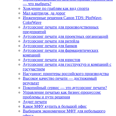
— что выбрать?
Хождение по граблям как вид спорта
Мал картридж, да дорог
Инженерные решения Canon TDS: PlotWave,
ColorWave
Аутсорсинг печати для производственных
предприятий
Аутсорсинг печати для проектных организаций
Аутсорсинг печати для ритейла
Аутсорсинг печати для банков
Аутсорсинг печати для фармацевтических
компаний
Аутсорсинг печати для юристов
Аутсорсинг печати для госструктур и компаний с
госучастием
Насущное: принтеры российского производства
Высокое качество печати — достижимый
результат
Покопийный сервис — это аутсорсинг печати?
Управление печатью как бизнес-процессом:
проблемы и пути решения
Аудит печати
Какое МФУ купить в большой офис
Выбираем экономичное МФУ для небольшого
офиса