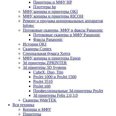
Принтеры и МФУ HP
Плоттеры hp
МФУ, копиры и принтеры OKI
МФУ, копиры и принтеры RICOH
Ремонт и продажа копировальных аппаратов
Infotec
Потоковые сканеры, МФУ и факсы Panasonic
Потоковые сканеры и МФУ Panasonic
Факсы Panasonic
История OKI
Сканеры Contex
Специальная бумага Xerox
МФУ, копиры и принтеры Epson
3d принтеры ZPRINTER
3d принтеры 3D Systems
CubeX, Duo, Trio
ProJet 1000 и ProJet 1500
ProJet 3510
ProJet x60
Профессиональные 3d-принтеры ProJet
3d принтеры Felix 2.0,3.0
Сканеры WideTEK
Вся техника
Копиры и МФУ
Принтеры