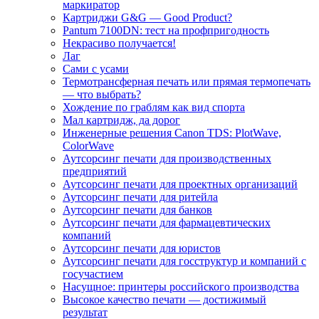
маркиратор
Картриджи G&G — Good Product?
Pantum 7100DN: тест на профпригодность
Некрасиво получается!
Лаг
Сами с усами
Термотрансферная печать или прямая термопечать
— что выбрать?
Хождение по граблям как вид спорта
Мал картридж, да дорог
Инженерные решения Canon TDS: PlotWave,
ColorWave
Аутсорсинг печати для производственных
предприятий
Аутсорсинг печати для проектных организаций
Аутсорсинг печати для ритейла
Аутсорсинг печати для банков
Аутсорсинг печати для фармацевтических
компаний
Аутсорсинг печати для юристов
Аутсорсинг печати для госструктур и компаний с
госучастием
Насущное: принтеры российского производства
Высокое качество печати — достижимый
результат