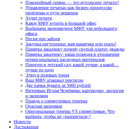
Покопийный сервис — это аутсорсинг печати?
Управление печатью как бизнес-процессом:
проблемы и пути решения
Аудит печати
Какое МФУ купить в большой офис
Выбираем экономичное МФУ для небольшого
офиса
Песня про зайцев
Закупка оргтехники: вам шашечки или ехать?
Памятка заказчику почему скупой платит дважды
Памятка заказчику: наша позиция в отношении
неоригинальных расходных материалов
Принтер в детский сад: какой лучше, а какой…
лучше не надо
Этюд в розовых тонах
Ваш МФУ атаковал пентагон
Две пачки бумаги за 5000 рублей
Интервью Игоря Челебаева: картриджи, экология
и экономия
Правда о совместимых тонерах
Опасная экономия
Оригинальные тонеры VS совместимые. Что
выбрать, чтобы не «разориться»?
Новости
Достижения