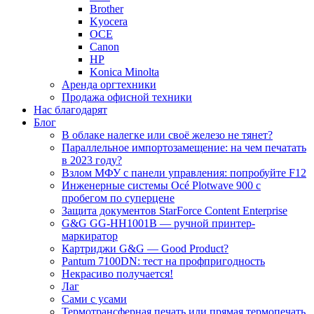
Brother
Kyocera
OCE
Canon
HP
Konica Minolta
Аренда оргтехники
Продажа офисной техники
Нас благодарят
Блог
В облаке налегке или своё железо не тянет?
Параллельное импортозамещение: на чем печатать
в 2023 году?
Взлом МФУ с панели управления: попробуйте F12
Инженерные системы Océ Plotwave 900 с
пробегом по суперцене
Защита документов StarForce Content Enterprise
G&G GG-HH1001B — ручной принтер-
маркиратор
Картриджи G&G — Good Product?
Pantum 7100DN: тест на профпригодность
Некрасиво получается!
Лаг
Сами с усами
Термотрансферная печать или прямая термопечать