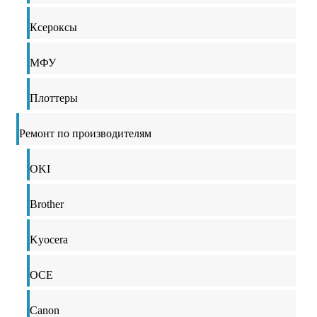
Ксероксы
МФУ
Плоттеры
Ремонт по производителям
OKI
Brother
Kyocera
OCE
Canon