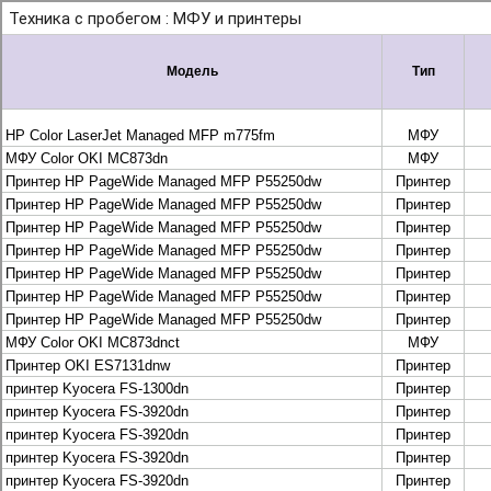
+7 495 925-88-95
info@lekom.ru
Рассчитать и заказать
Рассчитать и заказать
О компании
История Леком
Производители
Леком
Pantum
UTINET
G&G
ГК “Катюша”
Высокопроизводительные копиры DEVELOP
МФУ, копиры и принтеры KYOCERA
Принтеры и МФУ и факсы Brother
Плоттеры и МФУ Oce
Плоттеры и МФУ Oce