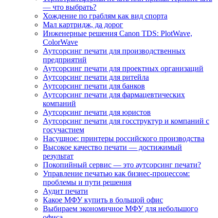
— что выбрать?
Хождение по граблям как вид спорта
Мал картридж, да дорог
Инженерные решения Canon TDS: PlotWave,
ColorWave
Аутсорсинг печати для производственных
предприятий
Аутсорсинг печати для проектных организаций
Аутсорсинг печати для ритейла
Аутсорсинг печати для банков
Аутсорсинг печати для фармацевтических
компаний
Аутсорсинг печати для юристов
Аутсорсинг печати для госструктур и компаний с
госучастием
Насущное: принтеры российского производства
Высокое качество печати — достижимый
результат
Покопийный сервис — это аутсорсинг печати?
Управление печатью как бизнес-процессом:
проблемы и пути решения
Аудит печати
Какое МФУ купить в большой офис
Выбираем экономичное МФУ для небольшого
офиса