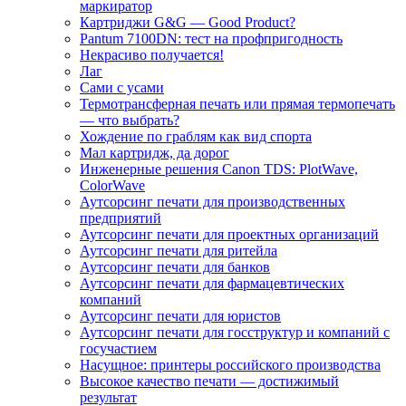
маркиратор
Картриджи G&G — Good Product?
Pantum 7100DN: тест на профпригодность
Некрасиво получается!
Лаг
Сами с усами
Термотрансферная печать или прямая термопечать
— что выбрать?
Хождение по граблям как вид спорта
Мал картридж, да дорог
Инженерные решения Canon TDS: PlotWave,
ColorWave
Аутсорсинг печати для производственных
предприятий
Аутсорсинг печати для проектных организаций
Аутсорсинг печати для ритейла
Аутсорсинг печати для банков
Аутсорсинг печати для фармацевтических
компаний
Аутсорсинг печати для юристов
Аутсорсинг печати для госструктур и компаний с
госучастием
Насущное: принтеры российского производства
Высокое качество печати — достижимый
результат