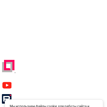
м. Тушинская,
ул. Первомайская, д.16
Карта проезда
Отправляя любую форму на сайте, вы соглашаетесь
с
Политикой конфиденциальности
данного сайта | © 1992-
2026 ООО «ЛЕКОМ».
Все права на материалы, находящиеся на сайте, охраняются в
соответствии с законодательством РФ. При любом
использовании материалов сайта, ссылка на источник
обязательна.
ЗАРЕГЕСТРИРОВАН НА ПОРТАЛЕ
ПОСТАВЩИКОВ
YouTube канал Леком
Rutube канал Леком
Мы используем файлы cookie для работы сайта и