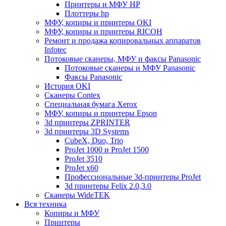
Принтеры и МФУ HP
Плоттеры hp
МФУ, копиры и принтеры OKI
МФУ, копиры и принтеры RICOH
Ремонт и продажа копировальных аппаратов
Infotec
Потоковые сканеры, МФУ и факсы Panasonic
Потоковые сканеры и МФУ Panasonic
Факсы Panasonic
История OKI
Сканеры Contex
Специальная бумага Xerox
МФУ, копиры и принтеры Epson
3d принтеры ZPRINTER
3d принтеры 3D Systems
CubeX, Duo, Trio
ProJet 1000 и ProJet 1500
ProJet 3510
ProJet x60
Профессиональные 3d-принтеры ProJet
3d принтеры Felix 2.0,3.0
Сканеры WideTEK
Вся техника
Копиры и МФУ
Принтеры