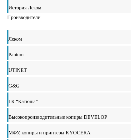
История Леком
Производители
Леком
Pantum
UTINET
G&G
ГК “Катюша”
Высокопроизводительные копиры DEVELOP
МФУ, копиры и принтеры KYOCERA