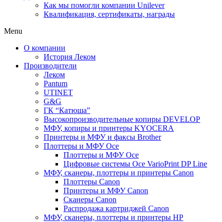
Как мы помогли компании Unilever
Квалификация, сертификаты, награды
Menu
О компании
История Леком
Производители
Леком
Pantum
UTINET
G&G
ГК “Катюша”
Высокопроизводительные копиры DEVELOP
МФУ, копиры и принтеры KYOCERA
Принтеры и МФУ и факсы Brother
Плоттеры и МФУ Oce
Плоттеры и МФУ Oce
Цифровые системы Oce VarioPrint DP Line
МФУ, сканеры, плоттеры и принтеры Canon
Плоттеры Canon
Принтеры и МФУ Canon
Сканеры Canon
Распродажа картриджей Canon
МФУ, сканеры, плоттеры и принтеры HP