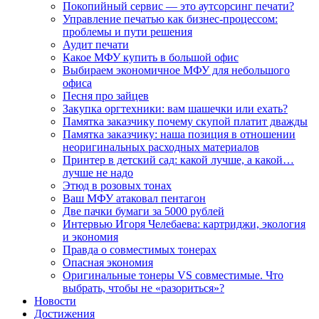
Покопийный сервис — это аутсорсинг печати?
Управление печатью как бизнес-процессом:
проблемы и пути решения
Аудит печати
Какое МФУ купить в большой офис
Выбираем экономичное МФУ для небольшого
офиса
Песня про зайцев
Закупка оргтехники: вам шашечки или ехать?
Памятка заказчику почему скупой платит дважды
Памятка заказчику: наша позиция в отношении
неоригинальных расходных материалов
Принтер в детский сад: какой лучше, а какой…
лучше не надо
Этюд в розовых тонах
Ваш МФУ атаковал пентагон
Две пачки бумаги за 5000 рублей
Интервью Игоря Челебаева: картриджи, экология
и экономия
Правда о совместимых тонерах
Опасная экономия
Оригинальные тонеры VS совместимые. Что
выбрать, чтобы не «разориться»?
Новости
Достижения