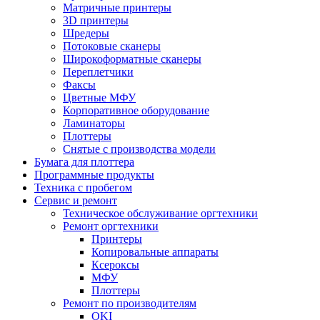
Матричные принтеры
3D принтеры
Шредеры
Потоковые сканеры
Широкоформатные сканеры
Переплетчики
Факсы
Цветные МФУ
Корпоративное оборудование
Ламинаторы
Плоттеры
Снятые с производства модели
Бумага для плоттера
Программные продукты
Техника с пробегом
Сервис и ремонт
Техническое обслуживание оргтехники
Ремонт оргтехники
Принтеры
Копировальные аппараты
Ксероксы
МФУ
Плоттеры
Ремонт по производителям
OKI