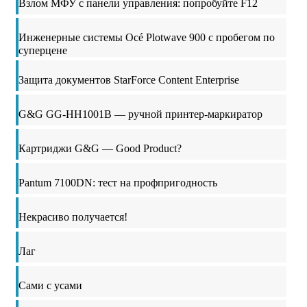
Взлом МФУ с панели управления: попробуйте F12
Инженерные системы Océ Plotwave 900 с пробегом по
суперцене
Защита документов StarForce Content Enterprise
G&G GG-HH1001B — ручной принтер-маркиратор
Картриджи G&G — Good Product?
Pantum 7100DN: тест на профпригодность
Некрасиво получается!
Лаг
Сами с усами