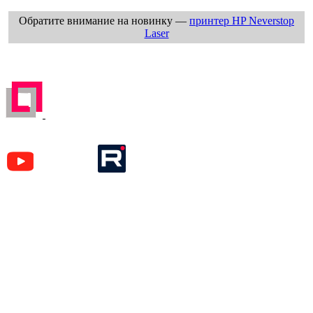
Обратите внимание на новинку —
принтер HP Neverstop
Laser
ЗАРЕГИСТРИРОВАН НА ПОРТАЛЕ
ПОСТАВЩИКОВ
YouTube
Rutube
Москва
м. Аэропорт,
Кочновский пр-д, д. 4 к.2
Карта проезда
Наши вакансии
Красногорск