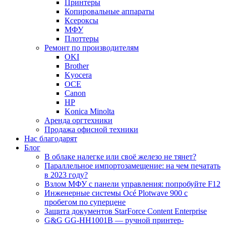
Принтеры
Копировальные аппараты
Ксероксы
МФУ
Плоттеры
Ремонт по производителям
OKI
Brother
Kyocera
OCE
Canon
HP
Konica Minolta
Аренда оргтехники
Продажа офисной техники
Нас благодарят
Блог
В облаке налегке или своё железо не тянет?
Параллельное импортозамещение: на чем печатать
в 2023 году?
Взлом МФУ с панели управления: попробуйте F12
Инженерные системы Océ Plotwave 900 с
пробегом по суперцене
Защита документов StarForce Content Enterprise
G&G GG-HH1001B — ручной принтер-