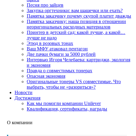
Песня про зайцев
Закупка оргтехники: вам шашечки или ехать?
Памятка заказчику почему скупой платит дважды
Памятка заказчику: наша позиция в отношении
неоригинальных расходных материалов
Принтер в детский сад: какой лучше, а какой…
лучше не надо
Этюд в розовых тонах
Ваш МФУ атаковал пентагон
Две пачки бумаги за 5000 рублей
Интервью Игоря Челебаева: картриджи, экология
и экономия
Правда о совместимых тонерах
Опасная экономия
Оригинальные тонеры VS совместимые. Что
выбрать, чтобы не «разориться»?
Новости
Достижения
Как мы помогли компании Unilever
Квалификация, сертификаты, награды
О компании