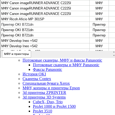
Цифровые системы Oce VarioPrint DP Line
МФУ, сканеры, плоттеры и принтеры Canon
Плоттеры Canon
Принтеры и МФУ Canon
Сканеры Canon
Распродажа картриджей Canon
МФУ, сканеры, плоттеры и принтеры HP
Принтеры и МФУ HP
Плоттеры hp
МФУ, копиры и принтеры OKI
МФУ, копиры и принтеры RICOH
Ремонт и продажа копировальных аппаратов
Infotec
Потоковые сканеры, МФУ и факсы Panasonic
Потоковые сканеры и МФУ Panasonic
Факсы Panasonic
История OKI
Сканеры Contex
Специальная бумага Xerox
МФУ, копиры и принтеры Epson
3d принтеры ZPRINTER
3d принтеры 3D Systems
CubeX, Duo, Trio
ProJet 1000 и ProJet 1500
ProJet 3510