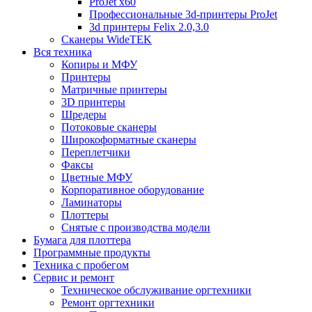
ProJet x60
Профессиональные 3d-принтеры ProJet
3d принтеры Felix 2.0,3.0
Сканеры WideTEK
Вся техника
Копиры и МФУ
Принтеры
Матричные принтеры
3D принтеры
Шредеры
Потоковые сканеры
Широкоформатные сканеры
Переплетчики
Факсы
Цветные МФУ
Корпоративное оборудование
Ламинаторы
Плоттеры
Снятые с производства модели
Бумага для плоттера
Программные продукты
Техника с пробегом
Сервис и ремонт
Техническое обслуживание оргтехники
Ремонт оргтехники