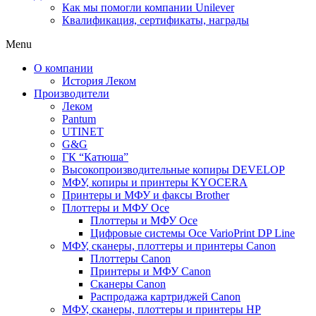
Как мы помогли компании Unilever
Квалификация, сертификаты, награды
Menu
О компании
История Леком
Производители
Леком
Pantum
UTINET
G&G
ГК “Катюша”
Высокопроизводительные копиры DEVELOP
МФУ, копиры и принтеры KYOCERA
Принтеры и МФУ и факсы Brother
Плоттеры и МФУ Oce
Плоттеры и МФУ Oce
Цифровые системы Oce VarioPrint DP Line
МФУ, сканеры, плоттеры и принтеры Canon
Плоттеры Canon
Принтеры и МФУ Canon
Сканеры Canon
Распродажа картриджей Canon
МФУ, сканеры, плоттеры и принтеры HP