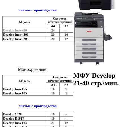
cнятые с производства
Скорость
печати (стр/мин)
Модель
А4
А3
Develop Ineo +20
24
–
Develop Ineo+ 200
20
10
Develop Ineo+ 203
20
12
Монохромные
МФУ Develop
Скорость
печати (стр/мин)
Модель
21-40 стр./мин.
А4
А3
Develop Ineo 165
16
9
Develop Ineo 185
16
9
cнятые с производства
Develop 162F
16
–
Develop D191F
19
–
Develop Ineo 163
21
12