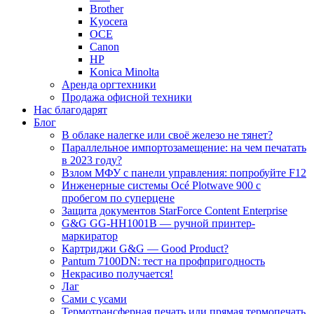
Brother
Kyocera
OCE
Canon
HP
Konica Minolta
Аренда оргтехники
Продажа офисной техники
Нас благодарят
Блог
В облаке налегке или своё железо не тянет?
Параллельное импортозамещение: на чем печатать
в 2023 году?
Взлом МФУ с панели управления: попробуйте F12
Инженерные системы Océ Plotwave 900 с
пробегом по суперцене
Защита документов StarForce Content Enterprise
G&G GG-HH1001B — ручной принтер-
маркиратор
Картриджи G&G — Good Product?
Pantum 7100DN: тест на профпригодность
Некрасиво получается!
Лаг
Сами с усами
Термотрансферная печать или прямая термопечать