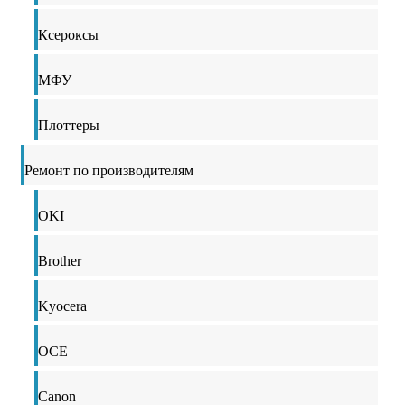
Ксероксы
МФУ
Плоттеры
Ремонт по производителям
OKI
Brother
Kyocera
OCE
Canon