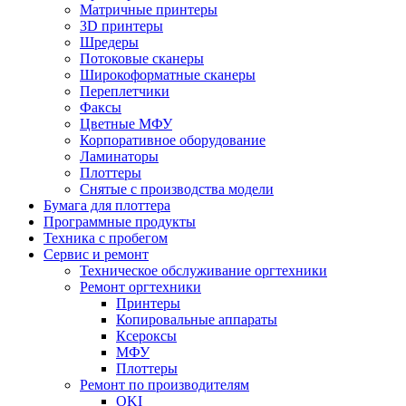
Матричные принтеры
3D принтеры
Шредеры
Потоковые сканеры
Широкоформатные сканеры
Переплетчики
Факсы
Цветные МФУ
Корпоративное оборудование
Ламинаторы
Плоттеры
Снятые с производства модели
Бумага для плоттера
Программные продукты
Техника с пробегом
Сервис и ремонт
Техническое обслуживание оргтехники
Ремонт оргтехники
Принтеры
Копировальные аппараты
Ксероксы
МФУ
Плоттеры
Ремонт по производителям
OKI