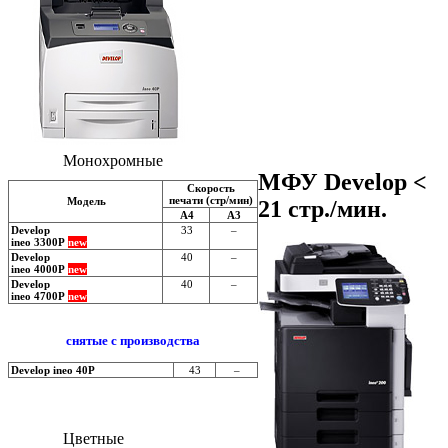
Монохромные
МФУ Develop <
Скорость
печати (стр/мин)
Модель
21 стр./мин.
А4
А3
Develop
33
–
ineo 3300P
new
Develop
40
–
ineo 4000P
new
Develop
40
–
ineo 4700P
new
cнятые с производства
Develop ineo 40P
43
–
Цветные