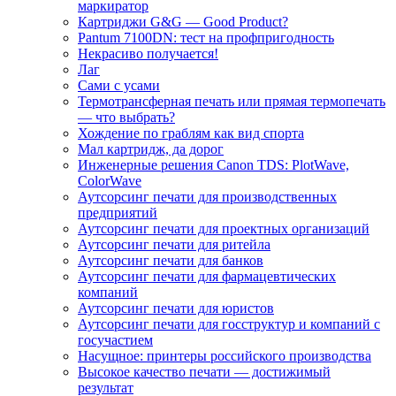
маркиратор
Картриджи G&G — Good Product?
Pantum 7100DN: тест на профпригодность
Некрасиво получается!
Лаг
Сами с усами
Термотрансферная печать или прямая термопечать
— что выбрать?
Хождение по граблям как вид спорта
Мал картридж, да дорог
Инженерные решения Canon TDS: PlotWave,
ColorWave
Аутсорсинг печати для производственных
предприятий
Аутсорсинг печати для проектных организаций
Аутсорсинг печати для ритейла
Аутсорсинг печати для банков
Аутсорсинг печати для фармацевтических
компаний
Аутсорсинг печати для юристов
Аутсорсинг печати для госструктур и компаний с
госучастием
Насущное: принтеры российского производства
Высокое качество печати — достижимый
результат