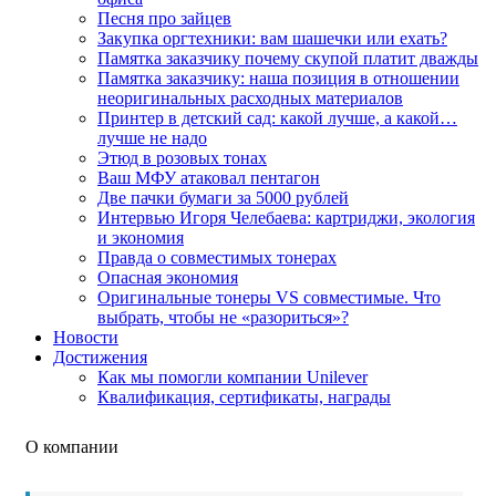
Песня про зайцев
Закупка оргтехники: вам шашечки или ехать?
Памятка заказчику почему скупой платит дважды
Памятка заказчику: наша позиция в отношении
неоригинальных расходных материалов
Принтер в детский сад: какой лучше, а какой…
лучше не надо
Этюд в розовых тонах
Ваш МФУ атаковал пентагон
Две пачки бумаги за 5000 рублей
Интервью Игоря Челебаева: картриджи, экология
и экономия
Правда о совместимых тонерах
Опасная экономия
Оригинальные тонеры VS совместимые. Что
выбрать, чтобы не «разориться»?
Новости
Достижения
Как мы помогли компании Unilever
Квалификация, сертификаты, награды
О компании