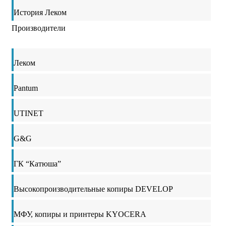
История Леком
Производители
Леком
Pantum
UTINET
G&G
ГК “Катюша”
Высокопроизводительные копиры DEVELOP
МФУ, копиры и принтеры KYOCERA