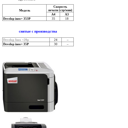
Скорость
печати (стр/мин)
Модель
А4
А3
Develop ineo+ 353P
35
18
cнятые с производства
Develop Ineo +20p
24
–
Develop ineo+ 35P
30
–