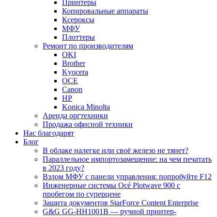
Принтеры
Копировальные аппараты
Ксероксы
МФУ
Плоттеры
Ремонт по производителям
OKI
Brother
Kyocera
OCE
Canon
HP
Konica Minolta
Аренда оргтехники
Продажа офисной техники
Нас благодарят
Блог
В облаке налегке или своё железо не тянет?
Параллельное импортозамещение: на чем печатать
в 2023 году?
Взлом МФУ с панели управления: попробуйте F12
Инженерные системы Océ Plotwave 900 с
пробегом по суперцене
Защита документов StarForce Content Enterprise
G&G GG-HH1001B — ручной принтер-