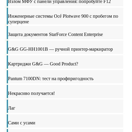
Взлом МФУ с панели управления: попробуйте F12
Инженерные системы Océ Plotwave 900 с пробегом по
суперцене
Защита документов StarForce Content Enterprise
G&G GG-HH1001B — ручной принтер-маркиратор
Картриджи G&G — Good Product?
Pantum 7100DN: тест на профпригодность
Некрасиво получается!
Лаг
Сами с усами