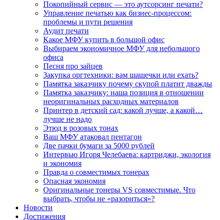
Покопийный сервис — это аутсорсинг печати?
Управление печатью как бизнес-процессом:
проблемы и пути решения
Аудит печати
Какое МФУ купить в большой офис
Выбираем экономичное МФУ для небольшого
офиса
Песня про зайцев
Закупка оргтехники: вам шашечки или ехать?
Памятка заказчику почему скупой платит дважды
Памятка заказчику: наша позиция в отношении
неоригинальных расходных материалов
Принтер в детский сад: какой лучше, а какой…
лучше не надо
Этюд в розовых тонах
Ваш МФУ атаковал пентагон
Две пачки бумаги за 5000 рублей
Интервью Игоря Челебаева: картриджи, экология
и экономия
Правда о совместимых тонерах
Опасная экономия
Оригинальные тонеры VS совместимые. Что
выбрать, чтобы не «разориться»?
Новости
Достижения