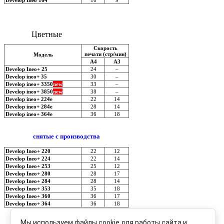
Develop Ineo 164
16
9
Цветные
Скорость
печати (стр/мин)
Модель
А4
А3
Develop Ineo+ 25
24
–
Develop ineo+ 35
30
–
Develop ineo+ 3350
new
33
–
Develop ineo+ 3850
new
38
–
Develop ineo+ 224e
22
14
Develop ineo+ 284e
28
14
Develop ineo+ 364e
36
18
cнятые с производства
Develop Ineo+ 220
22
12
Develop Ineo+ 224
22
14
Develop Ineo+ 253
25
12
Develop Ineo+ 280
28
17
Develop Ineo+ 284
28
14
Develop Ineo+ 353
35
18
Develop Ineo+ 360
36
17
Develop Ineo+ 364
36
18
Мы используем файлы cookie для работы сайта и