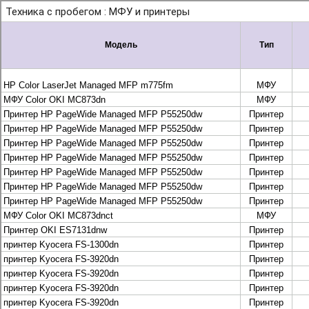
+7 495 925-88-95
info@lekom.ru
Рассчитать и заказать
Рассчитать и заказать
О компании
История Леком
Производители
Леком
Pantum
UTINET
G&G
ГК “Катюша”
Высокопроизводительные копиры DEVELOP
МФУ, копиры и принтеры KYOCERA
Принтеры и МФУ и факсы Brother
Плоттеры и МФУ Oce
Плоттеры и МФУ Oce