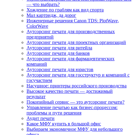
— что выбрать?
Хождение по граблям как вид спорта
Мал картридж, да дорог
Инженерные решения Canon TDS: PlotWave,
ColorWave
Аутсорсинг печати для производственных
предприятий
Аутсорсинг печати для проектных организаций
Аутсорсинг печати для ритейла
Аутсорсинг печати для банков
Аутсорсинг печати для фармацевтических
компаний
Аутсорсинг печати для юристов
Аутсорсинг печати для госструктур и компаний с
госучастием
Насущное: принтеры российского производства
Высокое качество печати — достижимый
результат
Покопийный сервис — это аутсорсинг печати?
Управление печатью как бизнес-процессом:
проблемы и пути решения
Аудит печати
Какое МФУ купить в большой офис
Выбираем экономичное МФУ для небольшого
офиса