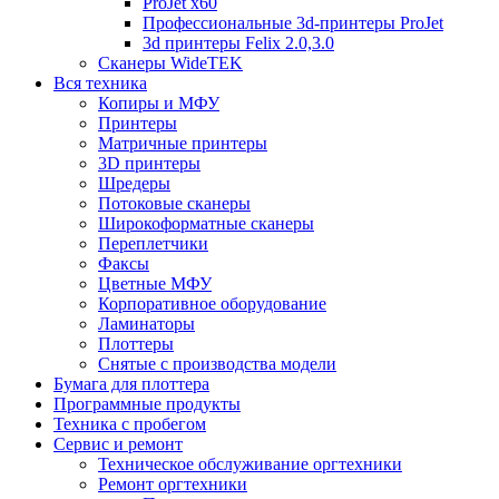
ProJet x60
Профессиональные 3d-принтеры ProJet
3d принтеры Felix 2.0,3.0
Сканеры WideTEK
Вся техника
Копиры и МФУ
Принтеры
Матричные принтеры
3D принтеры
Шредеры
Потоковые сканеры
Широкоформатные сканеры
Переплетчики
Факсы
Цветные МФУ
Корпоративное оборудование
Ламинаторы
Плоттеры
Снятые с производства модели
Бумага для плоттера
Программные продукты
Техника с пробегом
Сервис и ремонт
Техническое обслуживание оргтехники
Ремонт оргтехники