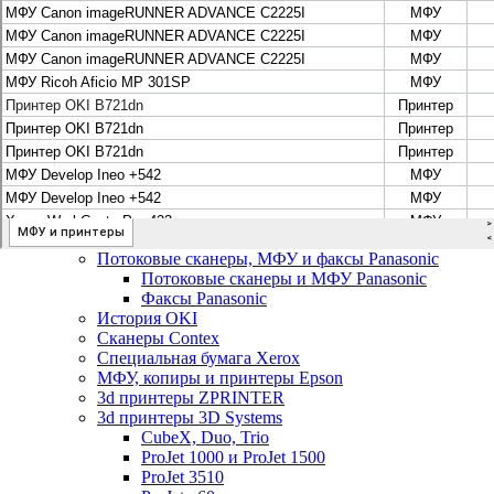
Цифровые системы Oce VarioPrint DP Line
МФУ, сканеры, плоттеры и принтеры Canon
Плоттеры Canon
Принтеры и МФУ Canon
Сканеры Canon
Распродажа картриджей Canon
МФУ, сканеры, плоттеры и принтеры HP
Принтеры и МФУ HP
Плоттеры hp
МФУ, копиры и принтеры OKI
МФУ, копиры и принтеры RICOH
Ремонт и продажа копировальных аппаратов
Infotec
Потоковые сканеры, МФУ и факсы Panasonic
Потоковые сканеры и МФУ Panasonic
Факсы Panasonic
История OKI
Сканеры Contex
Специальная бумага Xerox
МФУ, копиры и принтеры Epson
3d принтеры ZPRINTER
3d принтеры 3D Systems
CubeX, Duo, Trio
ProJet 1000 и ProJet 1500
ProJet 3510