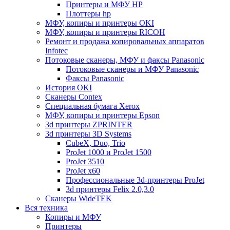
Принтеры и МФУ HP
Плоттеры hp
МФУ, копиры и принтеры OKI
МФУ, копиры и принтеры RICOH
Ремонт и продажа копировальных аппаратов
Infotec
Потоковые сканеры, МФУ и факсы Panasonic
Потоковые сканеры и МФУ Panasonic
Факсы Panasonic
История OKI
Сканеры Contex
Специальная бумага Xerox
МФУ, копиры и принтеры Epson
3d принтеры ZPRINTER
3d принтеры 3D Systems
CubeX, Duo, Trio
ProJet 1000 и ProJet 1500
ProJet 3510
ProJet x60
Профессиональные 3d-принтеры ProJet
3d принтеры Felix 2.0,3.0
Сканеры WideTEK
Вся техника
Копиры и МФУ
Принтеры