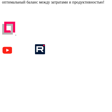
оптимальный баланс между затратами и продуктивностью!
ЗАРЕГИСТРИРОВАН НА ПОРТАЛЕ
ПОСТАВЩИКОВ
YouTube
Rutube
Москва
м. Аэропорт,
Кочновский пр-д, д. 4 к.2
Карта проезда
Наши вакансии
Красногорск
м. Тушинская,