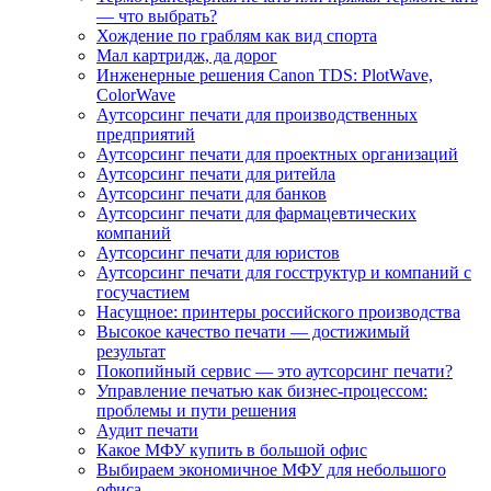
— что выбрать?
Хождение по граблям как вид спорта
Мал картридж, да дорог
Инженерные решения Canon TDS: PlotWave,
ColorWave
Аутсорсинг печати для производственных
предприятий
Аутсорсинг печати для проектных организаций
Аутсорсинг печати для ритейла
Аутсорсинг печати для банков
Аутсорсинг печати для фармацевтических
компаний
Аутсорсинг печати для юристов
Аутсорсинг печати для госструктур и компаний с
госучастием
Насущное: принтеры российского производства
Высокое качество печати — достижимый
результат
Покопийный сервис — это аутсорсинг печати?
Управление печатью как бизнес-процессом:
проблемы и пути решения
Аудит печати
Какое МФУ купить в большой офис
Выбираем экономичное МФУ для небольшого
офиса