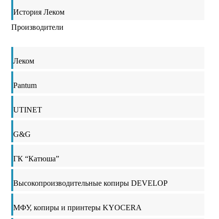
История Леком
Производители
Леком
Pantum
UTINET
G&G
ГК “Катюша”
Высокопроизводительные копиры DEVELOP
МФУ, копиры и принтеры KYOCERA