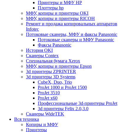
Принтеры и МФУ HP
Плоттеры hp
МФУ, копиры и принтеры OKI
МФУ, копиры и принтеры RICOH
Ремонт и продажа копировальных аппаратов
Infotec
Потоковые сканеры, МФУ и факсы Panasonic
Потоковые сканеры и МФУ Panasonic
Факсы Panasonic
История OKI
Сканеры Contex
Специальная бумага Xerox
МФУ, копиры и принтеры Epson
3d принтеры ZPRINTER
3d принтеры 3D Systems
CubeX, Duo, Trio
ProJet 1000 и ProJet 1500
ProJet 3510
ProJet x60
Профессиональные 3d-принтеры ProJet
3d принтеры Felix 2.0,3.0
Сканеры WideTEK
Вся техника
Копиры и МФУ
Принтеры