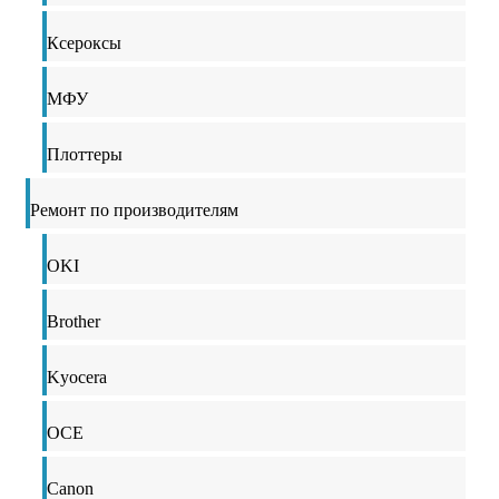
Ксероксы
МФУ
Плоттеры
Ремонт по производителям
OKI
Brother
Kyocera
OCE
Canon