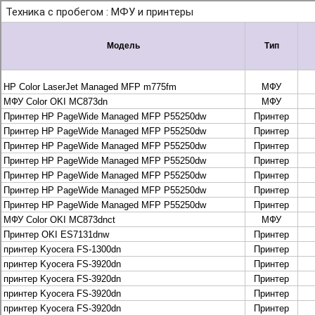
+7 495 925-88-95
info@lekom.ru
Рассчитать и заказать
Рассчитать и заказать
О компании
История Леком
Производители
Леком
Pantum
UTINET
G&G
ГК “Катюша”
Высокопроизводительные копиры DEVELOP
МФУ, копиры и принтеры KYOCERA
Принтеры и МФУ и факсы Brother
Плоттеры и МФУ Oce
Плоттеры и МФУ Oce