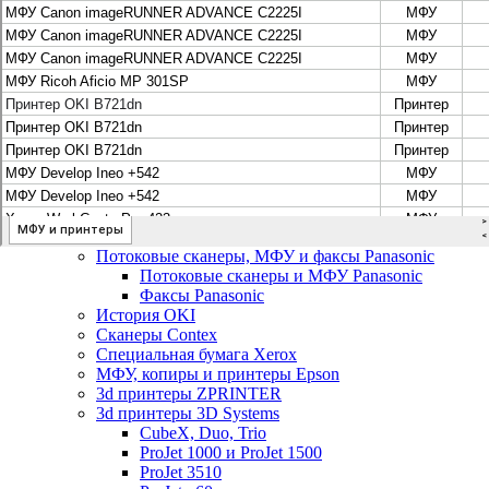
Цифровые системы Oce VarioPrint DP Line
МФУ, сканеры, плоттеры и принтеры Canon
Плоттеры Canon
Принтеры и МФУ Canon
Сканеры Canon
Распродажа картриджей Canon
МФУ, сканеры, плоттеры и принтеры HP
Принтеры и МФУ HP
Плоттеры hp
МФУ, копиры и принтеры OKI
МФУ, копиры и принтеры RICOH
Ремонт и продажа копировальных аппаратов
Infotec
Потоковые сканеры, МФУ и факсы Panasonic
Потоковые сканеры и МФУ Panasonic
Факсы Panasonic
История OKI
Сканеры Contex
Специальная бумага Xerox
МФУ, копиры и принтеры Epson
3d принтеры ZPRINTER
3d принтеры 3D Systems
CubeX, Duo, Trio
ProJet 1000 и ProJet 1500
ProJet 3510