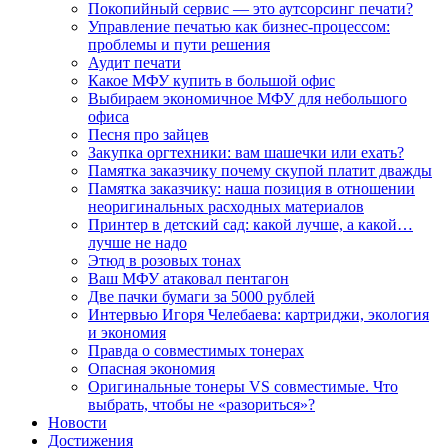
Покопийный сервис — это аутсорсинг печати?
Управление печатью как бизнес-процессом:
проблемы и пути решения
Аудит печати
Какое МФУ купить в большой офис
Выбираем экономичное МФУ для небольшого
офиса
Песня про зайцев
Закупка оргтехники: вам шашечки или ехать?
Памятка заказчику почему скупой платит дважды
Памятка заказчику: наша позиция в отношении
неоригинальных расходных материалов
Принтер в детский сад: какой лучше, а какой…
лучше не надо
Этюд в розовых тонах
Ваш МФУ атаковал пентагон
Две пачки бумаги за 5000 рублей
Интервью Игоря Челебаева: картриджи, экология
и экономия
Правда о совместимых тонерах
Опасная экономия
Оригинальные тонеры VS совместимые. Что
выбрать, чтобы не «разориться»?
Новости
Достижения