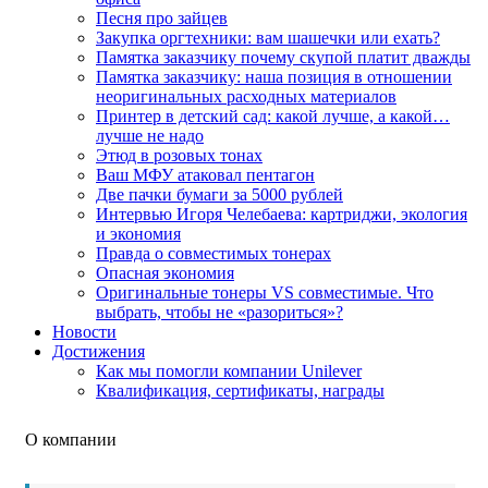
Песня про зайцев
Закупка оргтехники: вам шашечки или ехать?
Памятка заказчику почему скупой платит дважды
Памятка заказчику: наша позиция в отношении
неоригинальных расходных материалов
Принтер в детский сад: какой лучше, а какой…
лучше не надо
Этюд в розовых тонах
Ваш МФУ атаковал пентагон
Две пачки бумаги за 5000 рублей
Интервью Игоря Челебаева: картриджи, экология
и экономия
Правда о совместимых тонерах
Опасная экономия
Оригинальные тонеры VS совместимые. Что
выбрать, чтобы не «разориться»?
Новости
Достижения
Как мы помогли компании Unilever
Квалификация, сертификаты, награды
О компании