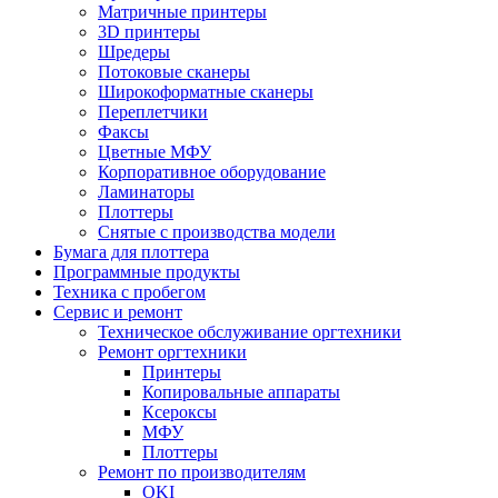
Матричные принтеры
3D принтеры
Шредеры
Потоковые сканеры
Широкоформатные сканеры
Переплетчики
Факсы
Цветные МФУ
Корпоративное оборудование
Ламинаторы
Плоттеры
Снятые с производства модели
Бумага для плоттера
Программные продукты
Техника с пробегом
Сервис и ремонт
Техническое обслуживание оргтехники
Ремонт оргтехники
Принтеры
Копировальные аппараты
Ксероксы
МФУ
Плоттеры
Ремонт по производителям
OKI