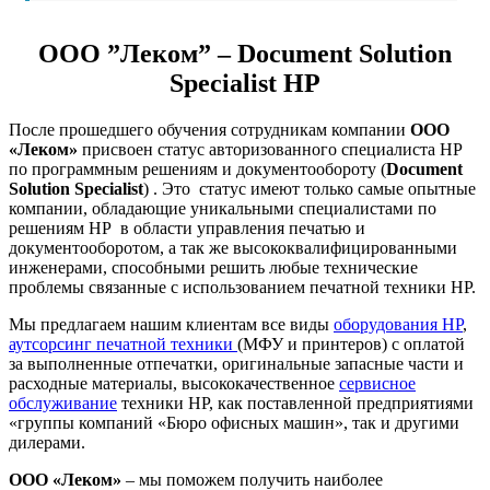
ООО ”Леком” – Document Solution
Specialist HP
После прошедшего обучения сотрудникам компании
ООО
«Леком»
присвоен статус авторизованного специалиста
HP
по программным решениям и документообороту (
Document
Solution Specialist
) . Это статус имеют только самые опытные
компании, обладающие уникальными специалистами по
решениям HP в области управления печатью и
документооборотом, а так же высококвалифицированными
инженерами, способными решить любые технические
проблемы связанные с использованием печатной техники HP.
Мы предлагаем нашим клиентам все виды
оборудования
HP
,
аутсорсинг печатной техники
(МФУ и принтеров) с оплатой
за выполненные отпечатки, оригинальные запасные части и
расходные материалы, высококачественное
сервисное
обслуживание
техники
HP, как поставленной предприятиями
«группы компаний «Бюро офисных машин», так и другими
дилерами.
ООО «Леком»
– мы поможем получить наиболее