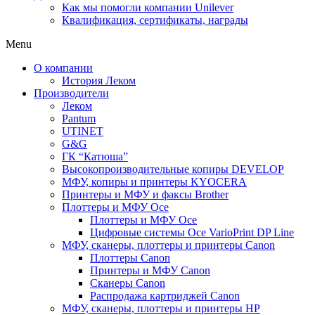
Как мы помогли компании Unilever
Квалификация, сертификаты, награды
Menu
О компании
История Леком
Производители
Леком
Pantum
UTINET
G&G
ГК “Катюша”
Высокопроизводительные копиры DEVELOP
МФУ, копиры и принтеры KYOCERA
Принтеры и МФУ и факсы Brother
Плоттеры и МФУ Oce
Плоттеры и МФУ Oce
Цифровые системы Oce VarioPrint DP Line
МФУ, сканеры, плоттеры и принтеры Canon
Плоттеры Canon
Принтеры и МФУ Canon
Сканеры Canon
Распродажа картриджей Canon
МФУ, сканеры, плоттеры и принтеры HP