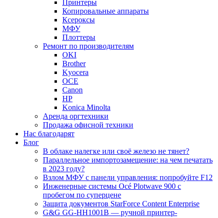
Принтеры
Копировальные аппараты
Ксероксы
МФУ
Плоттеры
Ремонт по производителям
OKI
Brother
Kyocera
OCE
Canon
HP
Konica Minolta
Аренда оргтехники
Продажа офисной техники
Нас благодарят
Блог
В облаке налегке или своё железо не тянет?
Параллельное импортозамещение: на чем печатать
в 2023 году?
Взлом МФУ с панели управления: попробуйте F12
Инженерные системы Océ Plotwave 900 с
пробегом по суперцене
Защита документов StarForce Content Enterprise
G&G GG-HH1001B — ручной принтер-