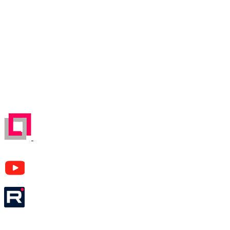
ул. Первомайская, д.16
Карта проезда
Отправляя любую форму на сайте, вы соглашаетесь
с
Политикой конфиденциальности
данного сайта | © 1992-
2026 ООО «ЛЕКОМ».
Все права на материалы, находящиеся на сайте, охраняются в
соответствии с законодательством РФ. При любом
использовании материалов сайта, ссылка на источник
обязательна.
ЗАРЕГЕСТРИРОВАН НА ПОРТАЛЕ
ПОСТАВЩИКОВ
YouTube канал Леком
Rutube канал Леком
Москва