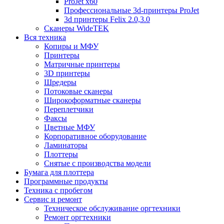
ProJet x60
Профессиональные 3d-принтеры ProJet
3d принтеры Felix 2.0,3.0
Сканеры WideTEK
Вся техника
Копиры и МФУ
Принтеры
Матричные принтеры
3D принтеры
Шредеры
Потоковые сканеры
Широкоформатные сканеры
Переплетчики
Факсы
Цветные МФУ
Корпоративное оборудование
Ламинаторы
Плоттеры
Снятые с производства модели
Бумага для плоттера
Программные продукты
Техника с пробегом
Сервис и ремонт
Техническое обслуживание оргтехники
Ремонт оргтехники