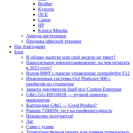
Brother
Kyocera
OCE
Canon
HP
Konica Minolta
Аренда оргтехники
Продажа офисной техники
Нас благодарят
Блог
В облаке налегке или своё железо не тянет?
Параллельное импортозамещение: на чем печатать
в 2023 году?
Взлом МФУ с панели управления: попробуйте F12
Инженерные системы Océ Plotwave 900 с
пробегом по суперцене
Защита документов StarForce Content Enterprise
G&G GG-HH1001B — ручной принтер-
маркиратор
Картриджи G&G — Good Product?
Pantum 7100DN: тест на профпригодность
Некрасиво получается!
Лаг
Сами с усами
Термотрансферная печать или прямая термопечать