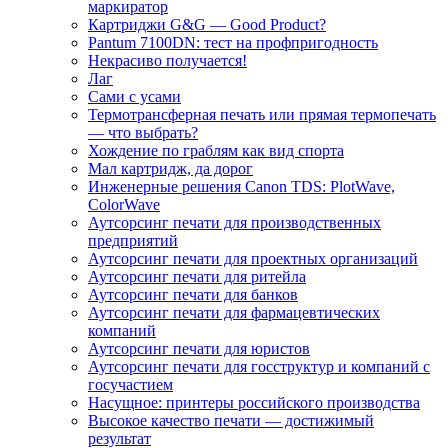
маркиратор
Картриджи G&G — Good Product?
Pantum 7100DN: тест на профпригодность
Некрасиво получается!
Лаг
Сами с усами
Термотрансферная печать или прямая термопечать
— что выбрать?
Хождение по граблям как вид спорта
Мал картридж, да дорог
Инженерные решения Canon TDS: PlotWave,
ColorWave
Аутсорсинг печати для производственных
предприятий
Аутсорсинг печати для проектных организаций
Аутсорсинг печати для ритейла
Аутсорсинг печати для банков
Аутсорсинг печати для фармацевтических
компаний
Аутсорсинг печати для юристов
Аутсорсинг печати для госструктур и компаний с
госучастием
Насущное: принтеры российского производства
Высокое качество печати — достижимый
результат