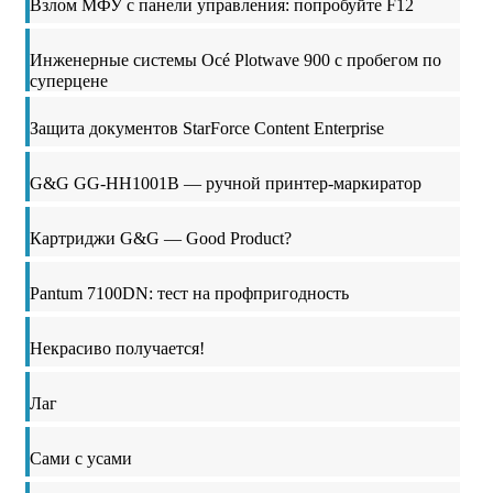
Взлом МФУ с панели управления: попробуйте F12
Инженерные системы Océ Plotwave 900 с пробегом по
суперцене
Защита документов StarForce Content Enterprise
G&G GG-HH1001B — ручной принтер-маркиратор
Картриджи G&G — Good Product?
Pantum 7100DN: тест на профпригодность
Некрасиво получается!
Лаг
Сами с усами