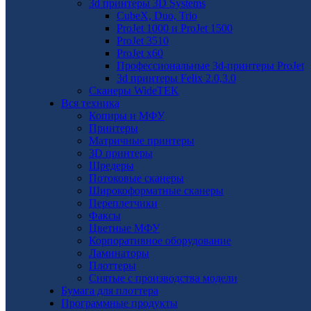
3d принтеры 3D Systems
CubeX, Duo, Trio
ProJet 1000 и ProJet 1500
ProJet 3510
ProJet x60
Профессиональные 3d-принтеры ProJet
3d принтеры Felix 2.0,3.0
Сканеры WideTEK
Вся техника
Копиры и МФУ
Принтеры
Матричные принтеры
3D принтеры
Шредеры
Потоковые сканеры
Широкоформатные сканеры
Переплетчики
Факсы
Цветные МФУ
Корпоративное оборудование
Ламинаторы
Плоттеры
Снятые с производства модели
Бумага для плоттера
Программные продукты