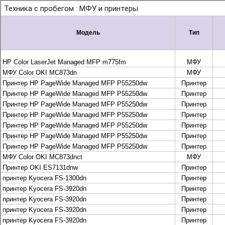
+7 495 925-88-95
info@lekom.ru
Рассчитать и заказать
Рассчитать и заказать
О компании
История Леком
Производители
Леком
Pantum
UTINET
G&G
ГК “Катюша”