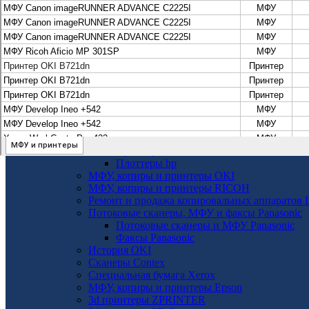
Высокопроизводительные копиры DEVELOP
МФУ, копиры и принтеры KYOCERA
Принтеры и МФУ и факсы Brother
Плоттеры и МФУ Oce
Плоттеры и МФУ Oce
Цифровые системы Oce VarioPrint DP Li
МФУ, сканеры, плоттеры и принтеры Canon
Плоттеры Canon
Принтеры и МФУ Canon
Сканеры Canon
Распродажа картриджей Canon
МФУ, сканеры, плоттеры и принтеры HP
Принтеры и МФУ HP
Плоттеры hp
МФУ, копиры и принтеры OKI
МФУ, копиры и принтеры RICOH
Ремонт и продажа копировальных аппаратов I
Потоковые сканеры, МФУ и факсы Panasonic
Потоковые сканеры и МФУ Panasonic
Факсы Panasonic
История OKI
Сканеры Contex
Специальная бумага Xerox
МФУ, копиры и принтеры Epson
3d принтеры ZPRINTER