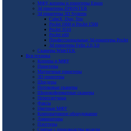
МФУ, копиры и принтеры Epson
3d принтеры ZPRINTER
3d принтеры 3D Systems
CubeX, Duo, Trio
ProJet 1000 и ProJet 1500
ProJet 3510
ProJet x60
Профессиональные 3d-принтеры ProJet
3d принтеры Felix 2.0,3.0
Сканеры WideTEK
Вся техника
Копиры и МФУ
Принтеры
Матричные принтеры
3D принтеры
Шредеры
Потоковые сканеры
Широкоформатные сканеры
Переплетчики
Факсы
Цветные МФУ
Корпоративное оборудование
Ламинаторы
Плоттеры
Снятые с производства модели