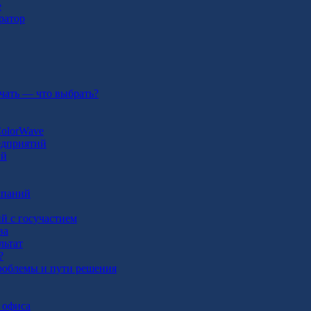
e
ратор
чать — что выбрать?
ColorWave
едприятий
ий
мпаний
й с госучастием
ва
льтат
?
проблемы и пути решения
 офиса