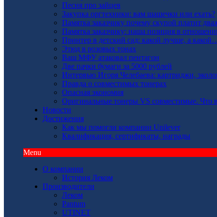
Песня про зайцев
Закупка оргтехники: вам шашечки или ехать?
Памятка заказчику почему скупой платит дв
Памятка заказчику: наша позиция в отношен
Принтер в детский сад: какой лучше, а какой
Этюд в розовых тонах
Ваш МФУ атаковал пентагон
Две пачки бумаги за 5000 рублей
Интервью Игоря Челебаева: картриджи, эколо
Правда о совместимых тонерах
Опасная экономия
Оригинальные тонеры VS совместимые. Что вы
Новости
Достижения
Как мы помогли компании Unilever
Квалификация, сертификаты, награды
Menu
О компании
История Леком
Производители
Леком
Pantum
UTINET