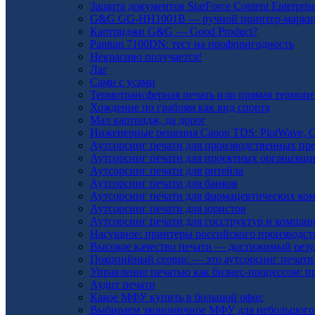
Защита документов StarForce Content Enterpris
G&G GG-HH1001B — ручной принтер-марки
Картриджи G&G — Good Product?
Pantum 7100DN: тест на профпригодность
Некрасиво получается!
Лаг
Сами с усами
Термотрансферная печать или прямая термопе
Хождение по граблям как вид спорта
Мал картридж, да дорог
Инженерные решения Canon TDS: PlotWave, 
Аутсорсинг печати для производственных пр
Аутсорсинг печати для проектных организац
Аутсорсинг печати для ритейла
Аутсорсинг печати для банков
Аутсорсинг печати для фармацевтических ко
Аутсорсинг печати для юристов
Аутсорсинг печати для госструктур и компани
Насущное: принтеры российского производст
Высокое качество печати — достижимый резу
Покопийный сервис — это аутсорсинг печати
Управление печатью как бизнес-процессом: 
Аудит печати
Какое МФУ купить в большой офис
Выбираем экономичное МФУ для небольшого