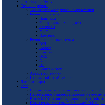
Техника с пробегом
Сервис и ремонт
Техническое обслуживание оргтехники
Ремонт оргтехники
Принтеры
Копировальные аппараты
Ксероксы
МФУ
Плоттеры
Ремонт по производителям
OKI
Brother
Kyocera
OCE
Canon
HP
Konica Minolta
Аренда оргтехники
Продажа офисной техники
Нас благодарят
Блог
В облаке налегке или своё железо не тянет?
Параллельное импортозамещение: на чем печат
Взлом МФУ с панели управления: попробуйте
Инженерные системы Océ Plotwave 900 с проб