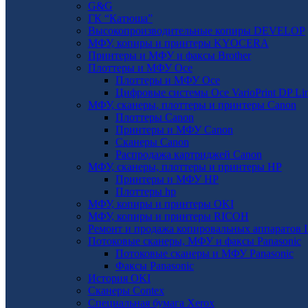
G&G
ГК “Катюша”
Высокопроизводительные копиры DEVELOP
МФУ, копиры и принтеры KYOCERA
Принтеры и МФУ и факсы Brother
Плоттеры и МФУ Oce
Плоттеры и МФУ Oce
Цифровые системы Oce VarioPrint DP Li
МФУ, сканеры, плоттеры и принтеры Canon
Плоттеры Canon
Принтеры и МФУ Canon
Сканеры Canon
Распродажа картриджей Canon
МФУ, сканеры, плоттеры и принтеры HP
Принтеры и МФУ HP
Плоттеры hp
МФУ, копиры и принтеры OKI
МФУ, копиры и принтеры RICOH
Ремонт и продажа копировальных аппаратов I
Потоковые сканеры, МФУ и факсы Panasonic
Потоковые сканеры и МФУ Panasonic
Факсы Panasonic
История OKI
Сканеры Contex
Специальная бумага Xerox