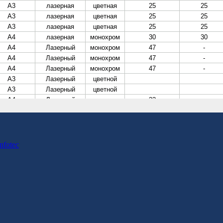
ne
nfotec