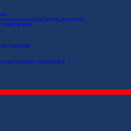
ажды
ии неоригинальных расходных материалов
… лучше не надо
гия и экономия
брать, чтобы не «разориться»?