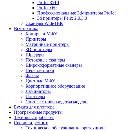
ProJet 3510
ProJet x60
Профессиональные 3d-принтеры ProJet
3d принтеры Felix 2.0,3.0
Сканеры WideTEK
Вся техника
Копиры и МФУ
Принтеры
Матричные принтеры
3D принтеры
Шредеры
Потоковые сканеры
Широкоформатные сканеры
Переплетчики
Факсы
Цветные МФУ
Корпоративное оборудование
Ламинаторы
Плоттеры
Снятые с производства модели
Бумага для плоттера
Программные продукты
Техника с пробегом
Сервис и ремонт
Техническое обслуживание оргтехники