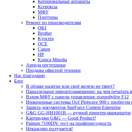
Копировальные аппараты
Ксероксы
МФУ
Плоттеры
Ремонт по производителям
OKI
Brother
Kyocera
OCE
Canon
HP
Konica Minolta
Аренда оргтехники
Продажа офисной техники
Нас благодарят
Блог
В облаке налегке или своё железо не тянет?
Параллельное импортозамещение: на чем печатать в
Взлом МФУ с панели управления: попробуйте F12
Инженерные системы Océ Plotwave 900 с пробегом 
Защита документов StarForce Content Enterprise
G&G GG-HH1001B — ручной принтер-маркиратор
Картриджи G&G — Good Product?
Pantum 7100DN: тест на профпригодность
Некрасиво получается!