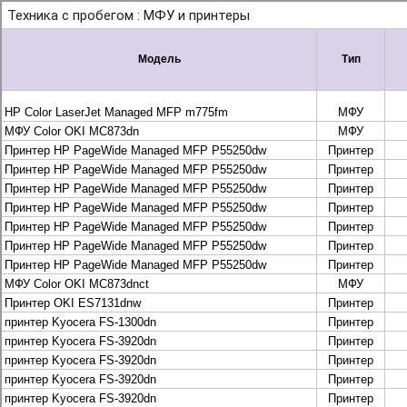
+7 495 925-88-95
info@lekom.ru
Рассчитать и заказать
Рассчитать и заказать
О компании
История Леком
Производители
Леком
Pantum
UTINET
G&G
ГК “Катюша”
Высокопроизводительные копиры DEVELOP
МФУ, копиры и принтеры KYOCERA
Принтеры и МФУ и факсы Brother
Плоттеры и МФУ Oce
Плоттеры и МФУ Oce