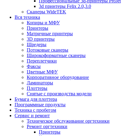
Профессиональные 3d-принтеры ProJet
3d принтеры Felix 2.0,3.0
Сканеры WideTEK
Вся техника
Копиры и МФУ
Принтеры
Матричные принтеры
3D принтеры
Шредеры
Потоковые сканеры
Широкоформатные сканеры
Переплетчики
Факсы
Цветные МФУ
Корпоративное оборудование
Ламинаторы
Плоттеры
Снятые с производства модели
Бумага для плоттера
Программные продукты
Техника с пробегом
Сервис и ремонт
Техническое обслуживание оргтехники
Ремонт оргтехники
Принтеры