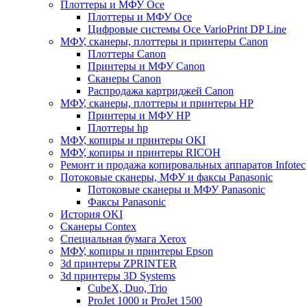
Плоттеры и МФУ Oce
Плоттеры и МФУ Oce
Цифровые системы Oce VarioPrint DP Line
МФУ, сканеры, плоттеры и принтеры Canon
Плоттеры Canon
Принтеры и МФУ Canon
Сканеры Canon
Распродажа картриджей Canon
МФУ, сканеры, плоттеры и принтеры HP
Принтеры и МФУ HP
Плоттеры hp
МФУ, копиры и принтеры OKI
МФУ, копиры и принтеры RICOH
Ремонт и продажа копировальных аппаратов Infotec
Потоковые сканеры, МФУ и факсы Panasonic
Потоковые сканеры и МФУ Panasonic
Факсы Panasonic
История OKI
Сканеры Contex
Специальная бумага Xerox
МФУ, копиры и принтеры Epson
3d принтеры ZPRINTER
3d принтеры 3D Systems
CubeX, Duo, Trio
ProJet 1000 и ProJet 1500