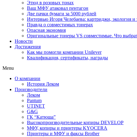
Этюд в розовых тонах
Ваш МФУ атаковал пентагон
Две пачки бумаги за 5000 рублей
Интервью Игоря Челебаева: картриджи, экология и
Правда о совместимых тонерах
Опасная экономия
Оригинальные тонеры VS совместимые. Что выбрать
Новости
Достижения
Как мы помогли компании Unilever
Квалификация, сертификаты, награды
Menu
О компании
История Леком
Производители
Леком
Pantum
UTINET
G&G
ГК “Катюша”
Высокопроизводительные копиры DEVELOP
МФУ, копиры и принтеры KYOCERA
Принтеры и МФУ и факсы Brother