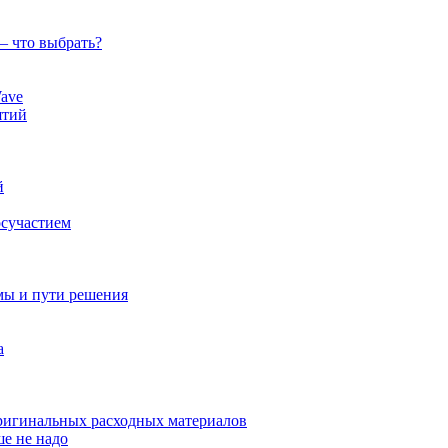
— что выбрать?
ave
ятий
й
осучастием
мы и пути решения
а
оригинальных расходных материалов
ше не надо