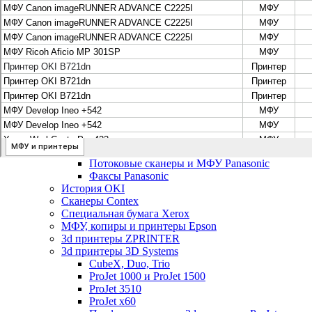
Цифровые системы Oce VarioPrint DP Line
МФУ, сканеры, плоттеры и принтеры Canon
Плоттеры Canon
Принтеры и МФУ Canon
Сканеры Canon
Распродажа картриджей Canon
МФУ, сканеры, плоттеры и принтеры HP
Принтеры и МФУ HP
Плоттеры hp
МФУ, копиры и принтеры OKI
МФУ, копиры и принтеры RICOH
Ремонт и продажа копировальных аппаратов Infotec
Потоковые сканеры, МФУ и факсы Panasonic
Потоковые сканеры и МФУ Panasonic
Факсы Panasonic
История OKI
Сканеры Contex
Специальная бумага Xerox
МФУ, копиры и принтеры Epson
3d принтеры ZPRINTER
3d принтеры 3D Systems
CubeX, Duo, Trio
ProJet 1000 и ProJet 1500
ProJet 3510
ProJet x60