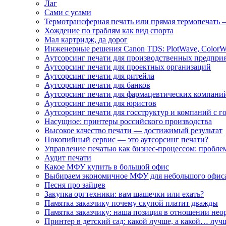
Лаг
Сами с усами
Термотрансферная печать или прямая термопечать 
Хождение по граблям как вид спорта
Мал картридж, да дорог
Инженерные решения Canon TDS: PlotWave, ColorW
Аутсорсинг печати для производственных предпри
Аутсорсинг печати для проектных организаций
Аутсорсинг печати для ритейла
Аутсорсинг печати для банков
Аутсорсинг печати для фармацевтических компани
Аутсорсинг печати для юристов
Аутсорсинг печати для госструктур и компаний с г
Насущное: принтеры российского производства
Высокое качество печати — достижимый результат
Покопийный сервис — это аутсорсинг печати?
Управление печатью как бизнес-процессом: пробле
Аудит печати
Какое МФУ купить в большой офис
Выбираем экономичное МФУ для небольшого офис
Песня про зайцев
Закупка оргтехники: вам шашечки или ехать?
Памятка заказчику почему скупой платит дважды
Памятка заказчику: наша позиция в отношении не
Принтер в детский сад: какой лучше, а какой… луч