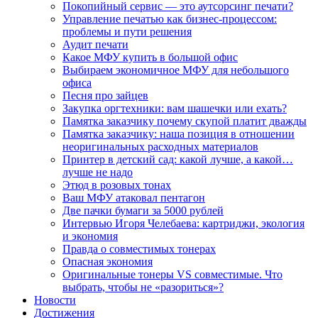
Покопийный сервис — это аутсорсинг печати?
Управление печатью как бизнес-процессом:
проблемы и пути решения
Аудит печати
Какое МФУ купить в большой офис
Выбираем экономичное МФУ для небольшого
офиса
Песня про зайцев
Закупка оргтехники: вам шашечки или ехать?
Памятка заказчику почему скупой платит дважды
Памятка заказчику: наша позиция в отношении
неоригинальных расходных материалов
Принтер в детский сад: какой лучше, а какой…
лучше не надо
Этюд в розовых тонах
Ваш МФУ атаковал пентагон
Две пачки бумаги за 5000 рублей
Интервью Игоря Челебаева: картриджи, экология
и экономия
Правда о совместимых тонерах
Опасная экономия
Оригинальные тонеры VS совместимые. Что
выбрать, чтобы не «разориться»?
Новости
Достижения