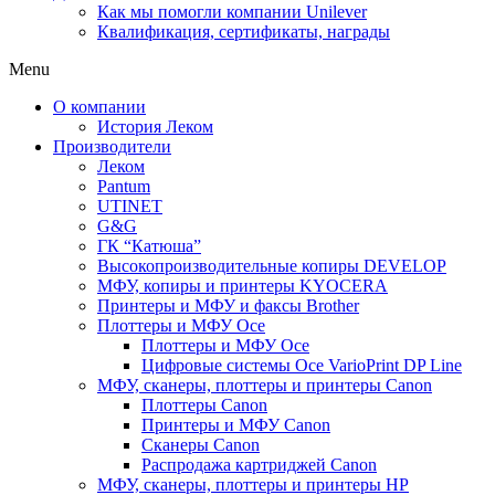
Как мы помогли компании Unilever
Квалификация, сертификаты, награды
Menu
О компании
История Леком
Производители
Леком
Pantum
UTINET
G&G
ГК “Катюша”
Высокопроизводительные копиры DEVELOP
МФУ, копиры и принтеры KYOCERA
Принтеры и МФУ и факсы Brother
Плоттеры и МФУ Oce
Плоттеры и МФУ Oce
Цифровые системы Oce VarioPrint DP Line
МФУ, сканеры, плоттеры и принтеры Canon
Плоттеры Canon
Принтеры и МФУ Canon
Сканеры Canon
Распродажа картриджей Canon
МФУ, сканеры, плоттеры и принтеры HP