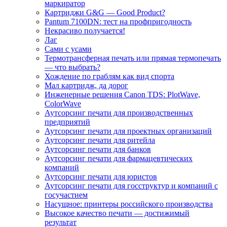
маркиратор
Картриджи G&G — Good Product?
Pantum 7100DN: тест на профпригодность
Некрасиво получается!
Лаг
Сами с усами
Термотрансферная печать или прямая термопечать
— что выбрать?
Хождение по граблям как вид спорта
Мал картридж, да дорог
Инженерные решения Canon TDS: PlotWave,
ColorWave
Аутсорсинг печати для производственных
предприятий
Аутсорсинг печати для проектных организаций
Аутсорсинг печати для ритейла
Аутсорсинг печати для банков
Аутсорсинг печати для фармацевтических
компаний
Аутсорсинг печати для юристов
Аутсорсинг печати для госструктур и компаний с
госучастием
Насущное: принтеры российского производства
Высокое качество печати — достижимый
результат