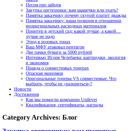
Песня про зайцев
Закупка оргтехники: вам шашечки или ехать?
Памятка заказчику почему скупой платит дважды
Памятка заказчику: наша позиция в отношении
неоригинальных расходных материалов
Принтер в детский сад: какой лучше, а какой…
лучше не надо
Этюд в розовых тонах
Ваш МФУ атаковал пентагон
Две пачки бумаги за 5000 рублей
Интервью Игоря Челебаева: картриджи, экология
и экономия
Правда о совместимых тонерах
Опасная экономия
Оригинальные тонеры VS совместимые. Что
выбрать, чтобы не «разориться»?
Новости
Достижения
Как мы помогли компании Unilever
Квалификация, сертификаты, награды
Category Archives: Блог
Закупка оргтехники: вам шашечки