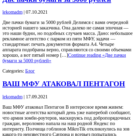
lekomadm
|
07.10.2021
Две пачки бумаги за 5000 рублей Делимся с вами очередной
историей нашего заказчика. Она далеко не самая эпичная —
это наши будни, но подобных случаев масса. Дано: небольшое
рекламное агентство с парком из пяти МФУ, задачи —
стандартные: печать документов формата А4. Четыре
аппарата подобраны верно, справляются со своими объемами
хорошо, а вот пятый номер […]
Continue reading «Две пачки
бумаги за 5000 рублей»
Categories:
Блог
ВАШ МФУ АТАКОВАЛ ПЕНТАГОН
lekomadm
|
17.09.2021
Ваш МФУ атаковал Пентагон В интересное время живем:
новостные агентства который день уже наперебой сообщают,
что армия зомби-роутеров, маскируясь под добропорядочных
граждан, вероломно напала на наш родной Яндекс по
интернету. Полчища гоблинов MikroTik откликнулись на зов
какого-то неизвестного Саурона и всерьез попытались