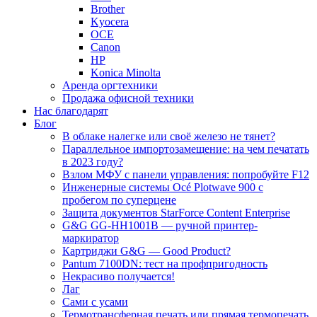
Brother
Kyocera
OCE
Canon
HP
Konica Minolta
Аренда оргтехники
Продажа офисной техники
Нас благодарят
Блог
В облаке налегке или своё железо не тянет?
Параллельное импортозамещение: на чем печатать
в 2023 году?
Взлом МФУ с панели управления: попробуйте F12
Инженерные системы Océ Plotwave 900 с
пробегом по суперцене
Защита документов StarForce Content Enterprise
G&G GG-HH1001B — ручной принтер-
маркиратор
Картриджи G&G — Good Product?
Pantum 7100DN: тест на профпригодность
Некрасиво получается!
Лаг
Сами с усами
Термотрансферная печать или прямая термопечать