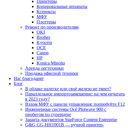
Принтеры
Копировальные аппараты
Ксероксы
МФУ
Плоттеры
Ремонт по производителям
OKI
Brother
Kyocera
OCE
Canon
HP
Konica Minolta
Аренда оргтехники
Продажа офисной техники
Нас благодарят
Блог
В облаке налегке или своё железо не тянет?
Параллельное импортозамещение: на чем печатать
в 2023 году?
Взлом МФУ с панели управления: попробуйте F12
Инженерные системы Océ Plotwave 900 с
пробегом по суперцене
Защита документов StarForce Content Enterprise
G&G GG-HH1001B — ручной принтер-