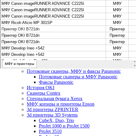
Цифровые системы Oce VarioPrint DP Line
МФУ, сканеры, плоттеры и принтеры Canon
Плоттеры Canon
Принтеры и МФУ Canon
Сканеры Canon
Распродажа картриджей Canon
МФУ, сканеры, плоттеры и принтеры HP
Принтеры и МФУ HP
Плоттеры hp
МФУ, копиры и принтеры OKI
МФУ, копиры и принтеры RICOH
Ремонт и продажа копировальных аппаратов
Infotec
Потоковые сканеры, МФУ и факсы Panasonic
Потоковые сканеры и МФУ Panasonic
Факсы Panasonic
История OKI
Сканеры Contex
Специальная бумага Xerox
МФУ, копиры и принтеры Epson
3d принтеры ZPRINTER
3d принтеры 3D Systems
CubeX, Duo, Trio
ProJet 1000 и ProJet 1500
ProJet 3510