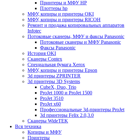
Принтеры и МФУ HP
Плоттеры hp
МФУ, копиры и принтеры OKI
МФУ, копиры и принтеры RICOH
Ремонт и продажа копировальных аппаратов
Infotec
Потоковые сканеры, МФУ и факсы Panasonic
Потоковые сканеры и МФУ Panasonic
Факсы Panasonic
История OKI
Сканеры Contex
Специальная бумага Xerox
МФУ, копиры и принтеры Epson
3d принтеры ZPRINTER
3d принтеры 3D Systems
CubeX, Duo, Trio
ProJet 1000 и ProJet 1500
ProJet 3510
ProJet x60
Профессиональные 3d-принтеры ProJet
3d принтеры Felix 2.0,3.0
Сканеры WideTEK
Вся техника
Копиры и МФУ
Принтеры