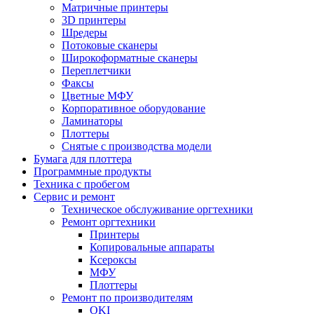
Матричные принтеры
3D принтеры
Шредеры
Потоковые сканеры
Широкоформатные сканеры
Переплетчики
Факсы
Цветные МФУ
Корпоративное оборудование
Ламинаторы
Плоттеры
Снятые с производства модели
Бумага для плоттера
Программные продукты
Техника с пробегом
Сервис и ремонт
Техническое обслуживание оргтехники
Ремонт оргтехники
Принтеры
Копировальные аппараты
Ксероксы
МФУ
Плоттеры
Ремонт по производителям
OKI