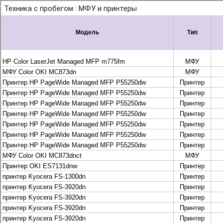
+7 495 925-88-95
info@lekom.ru
Рассчитать и заказать
Рассчитать и заказать
О компании
История Леком
Производители
Леком
Pantum
UTINET
G&G
ГК “Катюша”
Высокопроизводительные копиры DEVELOP
МФУ, копиры и принтеры KYOCERA
Принтеры и МФУ и факсы Brother
Плоттеры и МФУ Oce
Плоттеры и МФУ Oce