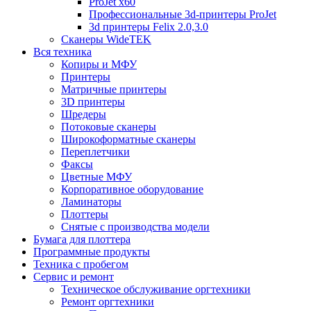
ProJet x60
Профессиональные 3d-принтеры ProJet
3d принтеры Felix 2.0,3.0
Сканеры WideTEK
Вся техника
Копиры и МФУ
Принтеры
Матричные принтеры
3D принтеры
Шредеры
Потоковые сканеры
Широкоформатные сканеры
Переплетчики
Факсы
Цветные МФУ
Корпоративное оборудование
Ламинаторы
Плоттеры
Снятые с производства модели
Бумага для плоттера
Программные продукты
Техника с пробегом
Сервис и ремонт
Техническое обслуживание оргтехники
Ремонт оргтехники