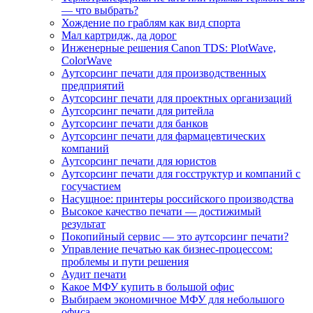
— что выбрать?
Хождение по граблям как вид спорта
Мал картридж, да дорог
Инженерные решения Canon TDS: PlotWave,
ColorWave
Аутсорсинг печати для производственных
предприятий
Аутсорсинг печати для проектных организаций
Аутсорсинг печати для ритейла
Аутсорсинг печати для банков
Аутсорсинг печати для фармацевтических
компаний
Аутсорсинг печати для юристов
Аутсорсинг печати для госструктур и компаний с
госучастием
Насущное: принтеры российского производства
Высокое качество печати — достижимый
результат
Покопийный сервис — это аутсорсинг печати?
Управление печатью как бизнес-процессом:
проблемы и пути решения
Аудит печати
Какое МФУ купить в большой офис
Выбираем экономичное МФУ для небольшого
офиса