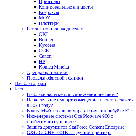
Принтеры
Копировальные аппараты
Ксероксы
МФУ
Плоттеры
Ремонт по производителям
OKI
Brother
Kyocera
OCE
Canon
HP
Konica Minolta
Аренда оргтехники
Продажа офисной техники
Нас благодарят
Блог
В облаке налегке или своё железо не тянет?
Параллельное импортозамещение: на чем печатать
в 2023 году?
Взлом МФУ с панели управления: попробуйте F12
Инженерные системы Océ Plotwave 900 с
пробегом по суперцене
Защита документов StarForce Content Enterprise
G&G GG-HH1001B — ручной принтер-