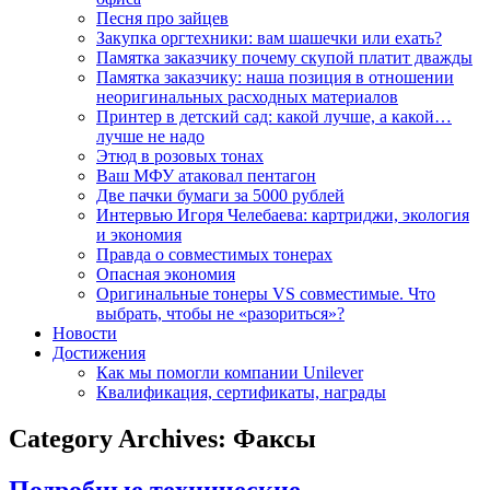
Песня про зайцев
Закупка оргтехники: вам шашечки или ехать?
Памятка заказчику почему скупой платит дважды
Памятка заказчику: наша позиция в отношении
неоригинальных расходных материалов
Принтер в детский сад: какой лучше, а какой…
лучше не надо
Этюд в розовых тонах
Ваш МФУ атаковал пентагон
Две пачки бумаги за 5000 рублей
Интервью Игоря Челебаева: картриджи, экология
и экономия
Правда о совместимых тонерах
Опасная экономия
Оригинальные тонеры VS совместимые. Что
выбрать, чтобы не «разориться»?
Новости
Достижения
Как мы помогли компании Unilever
Квалификация, сертификаты, награды
Category Archives: Факсы
Подробные технические