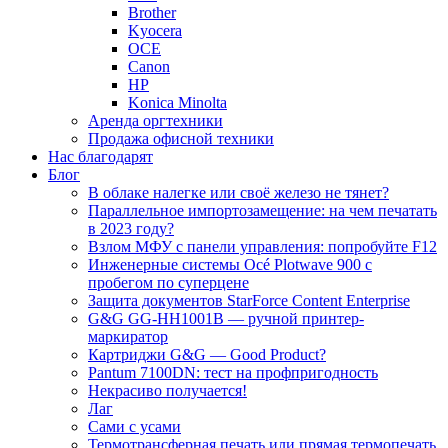
Brother
Kyocera
OCE
Canon
HP
Konica Minolta
Аренда оргтехники
Продажа офисной техники
Нас благодарят
Блог
В облаке налегке или своё железо не тянет?
Параллельное импортозамещение: на чем печатать
в 2023 году?
Взлом МФУ с панели управления: попробуйте F12
Инженерные системы Océ Plotwave 900 с
пробегом по суперцене
Защита документов StarForce Content Enterprise
G&G GG-HH1001B — ручной принтер-
маркиратор
Картриджи G&G — Good Product?
Pantum 7100DN: тест на профпригодность
Некрасиво получается!
Лаг
Сами с усами
Термотрансферная печать или прямая термопечать