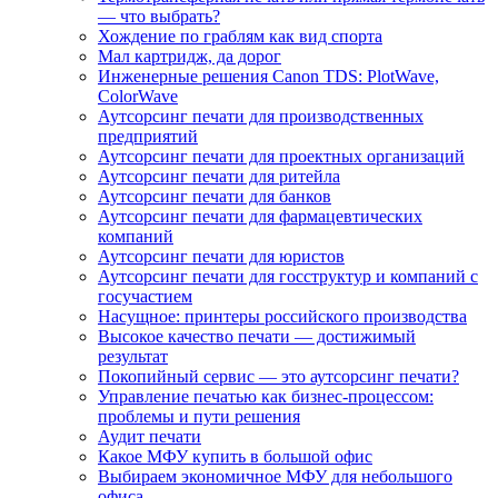
— что выбрать?
Хождение по граблям как вид спорта
Мал картридж, да дорог
Инженерные решения Canon TDS: PlotWave,
ColorWave
Аутсорсинг печати для производственных
предприятий
Аутсорсинг печати для проектных организаций
Аутсорсинг печати для ритейла
Аутсорсинг печати для банков
Аутсорсинг печати для фармацевтических
компаний
Аутсорсинг печати для юристов
Аутсорсинг печати для госструктур и компаний с
госучастием
Насущное: принтеры российского производства
Высокое качество печати — достижимый
результат
Покопийный сервис — это аутсорсинг печати?
Управление печатью как бизнес-процессом:
проблемы и пути решения
Аудит печати
Какое МФУ купить в большой офис
Выбираем экономичное МФУ для небольшого
офиса