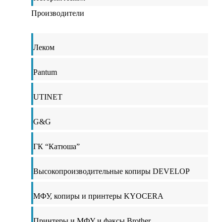
Производители
Леком
Pantum
UTINET
G&G
ГК “Катюша”
Высокопроизводительные копиры DEVELOP
МФУ, копиры и принтеры KYOCERA
Принтеры и МФУ и факсы Brother