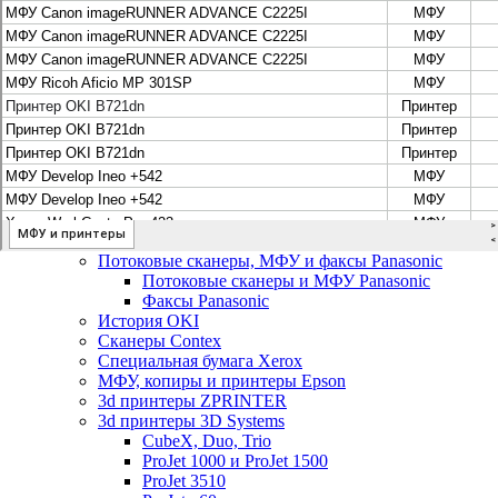
Цифровые системы Oce VarioPrint DP Line
МФУ, сканеры, плоттеры и принтеры Canon
Плоттеры Canon
Принтеры и МФУ Canon
Сканеры Canon
Распродажа картриджей Canon
МФУ, сканеры, плоттеры и принтеры HP
Принтеры и МФУ HP
Плоттеры hp
МФУ, копиры и принтеры OKI
МФУ, копиры и принтеры RICOH
Ремонт и продажа копировальных аппаратов
Infotec
Потоковые сканеры, МФУ и факсы Panasonic
Потоковые сканеры и МФУ Panasonic
Факсы Panasonic
История OKI
Сканеры Contex
Специальная бумага Xerox
МФУ, копиры и принтеры Epson
3d принтеры ZPRINTER
3d принтеры 3D Systems
CubeX, Duo, Trio
ProJet 1000 и ProJet 1500
ProJet 3510