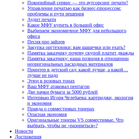
Покопийный сервис — это аутсорсинг печати?
Управление печатью как бизнес-процессом:
проблемы и пути решения
Аудит печати
Какое МФУ купить в большой офис
Выбираем экономичное МФУ для небольшого
офиса
Песня про зайцев
Закупка оргтехники: вам шашечки или ехать?
Памятка заказчику почему скупой платит дважды
Памятка заказчику: наша позиция в отношении
неоригинальных расходных материалов
Принтер в детский сад: какой лучше, а какой…
лучше не надо
Этюд в розовых тонах
Ваш МФУ атаковал пентагон
Две пачки бумаги за 5000 рублей
Интервью Игоря Челебаева: картриджи, экология
и экономия
Правда о совместимых тонерах
Опасная экономия
Оригинальные тонеры VS совместимые. Что
выбрать, чтобы не «разориться»?
Новости
Достижения