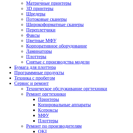
Матричные принтеры
3D принтеры
Шредеры
Потоковые сканеры
Широкоформатные сканеры
Переплетчики
Факсы
Цветные МФУ
Корпоративное оборудование
Ламинаторы
Плоттеры
Снятые с производства модели
Бумага для плоттера
Программные продукты
Техника с пробегом
Сервис и ремонт
Техническое обслуживание оргтехники
Ремонт оргтехники
Принтеры
Копировальные аппараты
Ксероксы
МФУ
Плоттеры
Ремонт по производителям
OKI