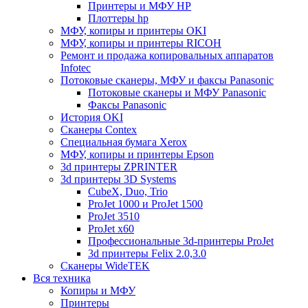
Принтеры и МФУ HP
Плоттеры hp
МФУ, копиры и принтеры OKI
МФУ, копиры и принтеры RICOH
Ремонт и продажа копировальных аппаратов
Infotec
Потоковые сканеры, МФУ и факсы Panasonic
Потоковые сканеры и МФУ Panasonic
Факсы Panasonic
История OKI
Сканеры Contex
Специальная бумага Xerox
МФУ, копиры и принтеры Epson
3d принтеры ZPRINTER
3d принтеры 3D Systems
CubeX, Duo, Trio
ProJet 1000 и ProJet 1500
ProJet 3510
ProJet x60
Профессиональные 3d-принтеры ProJet
3d принтеры Felix 2.0,3.0
Сканеры WideTEK
Вся техника
Копиры и МФУ
Принтеры