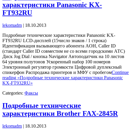
характеристики Panasonic KX-
FT932RU
lekomadm
|
18.10.2013
Подробные технические характеристики Panasonic KX-
FT932RU LCD-дисплей (15число знаков / 1 строка)
Идентификация вызывающего абонента AOH, Caller ID
(стандарт Caller ID совместим не со всеми городскими АТС)
Диск Jog Dial / кнопка Navigator Автоподатчик на 10 листов
64 уровня полутонов Ускоренный набор 100 номеров
Электронный регулятор громкости Цифровой дуплексный
спикерфон Распродажа принтеров и МФУ с пробегом
Continue
reading «Подробные технические характеристики Panasonic
KX-FT932RU»
Categories:
Факсы
Подробные технические
характеристики Brother FAX-2845R
lekomadm
|
18.10.2013