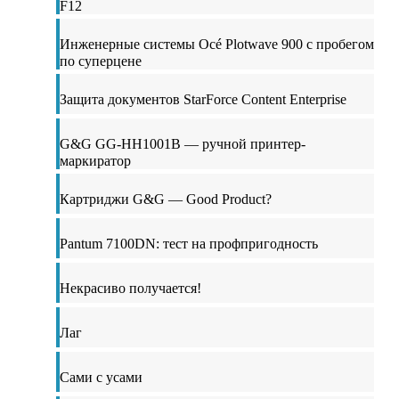
F12
Инженерные системы Océ Plotwave 900 с пробегом
по суперцене
Защита документов StarForce Content Enterprise
G&G GG-HH1001B — ручной принтер-
маркиратор
Картриджи G&G — Good Product?
Pantum 7100DN: тест на профпригодность
Некрасиво получается!
Лаг
Сами с усами