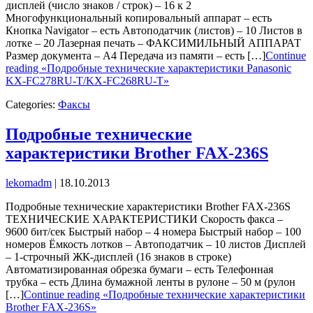
дисплей (число знаков / строк) – 16 к 2
Многофункциональный копировальный аппарат – есть
Кнопка Navigator – есть Автоподатчик (листов) – 10 Листов в
лотке – 20 Лазерная печать – ФАКСИМИЛЬНЫЙ АППАРАТ
Размер документа – А4 Передача из памяти – есть […]
Continue
reading «Подробные технические характеристики Panasonic
KX-FC278RU-T/KX-FC268RU-T»
Categories:
Факсы
Подробные технические
характеристики Brother FAX-236S
lekomadm
|
18.10.2013
Подробные технические характеристики Brother FAX-236S
ТЕХНИЧЕСКИЕ ХАРАКТЕРИСТИКИ Скорость факса –
9600 бит/сек Быстрый набор – 4 номера Быстрый набор – 100
номеров Ёмкость лотков – Автоподатчик – 10 листов Дисплей
– 1-строчный ЖК-дисплей (16 знаков в строке)
Автоматизированная обрезка бумаги – есть Телефонная
трубка – есть Длина бумажной ленты в рулоне – 50 м (рулон
[…]
Continue reading «Подробные технические характеристики
Brother FAX-236S»