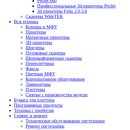
ProJet x60
Профессиональные 3d-принтеры ProJet
3d принтеры Felix 2.0,3.0
Сканеры WideTEK
Вся техника
Копиры и МФУ
Принтеры
Матричные принтеры
3D принтеры
Шредеры
Потоковые сканеры
Широкоформатные сканеры
Переплетчики
Факсы
Цветные МФУ
Корпоративное оборудование
Ламинаторы
Плоттеры
Снятые с производства модели
Бумага для плоттера
Программные продукты
Техника с пробегом
Сервис и ремонт
Техническое обслуживание оргтехники
Ремонт оргтехники