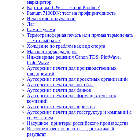
маркиратор
Картриджи G&G — Good Product?
Pantum 7100DN: тест на профпригодность
Некрасиво получается!
Лаг
Сами с усами
Термотрансферная печать или прямая термопечать
— что выбрать?
Хождение по граблям как вид спорта
Мал картридж, да дорог
Инженерные решения Canon TDS: PlotWave,
ColorWave
Аутсорсинг печати для производственных
предприятий
Аутсорсинг печати для проектных организаций
Аутсорсинг печати для ритейла
Аутсорсинг печати для банков
Аутсорсинг печати для фармацевтических
компаний
Аутсорсинг печати для юристов
Аутсорсинг печати для госструктур и компаний с
госучастием
Насущное: принтеры российского производства
Высокое качество печати — достижимый
результат