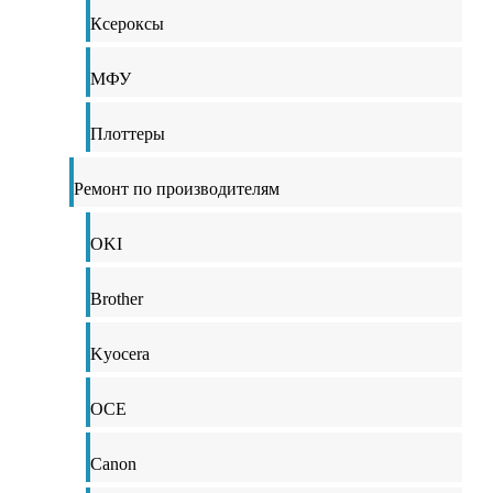
Ксероксы
МФУ
Плоттеры
Ремонт по производителям
OKI
Brother
Kyocera
OCE
Canon