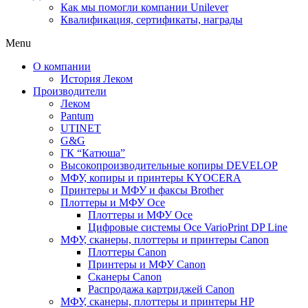
Как мы помогли компании Unilever
Квалификация, сертификаты, награды
Menu
О компании
История Леком
Производители
Леком
Pantum
UTINET
G&G
ГК “Катюша”
Высокопроизводительные копиры DEVELOP
МФУ, копиры и принтеры KYOCERA
Принтеры и МФУ и факсы Brother
Плоттеры и МФУ Oce
Плоттеры и МФУ Oce
Цифровые системы Oce VarioPrint DP Line
МФУ, сканеры, плоттеры и принтеры Canon
Плоттеры Canon
Принтеры и МФУ Canon
Сканеры Canon
Распродажа картриджей Canon
МФУ, сканеры, плоттеры и принтеры HP