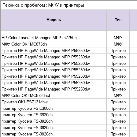
+7 495 925-88-95
info@lekom.ru
Рассчитать и заказать
Рассчитать и заказать
О компании
История Леком
Производители
Леком
Pantum
UTINET
G&G
ГК “Катюша”
Высокопроизводительные копиры DEVELOP
МФУ, копиры и принтеры KYOCERA
Принтеры и МФУ и факсы Brother
Плоттеры и МФУ Oce
Плоттеры и МФУ Oce