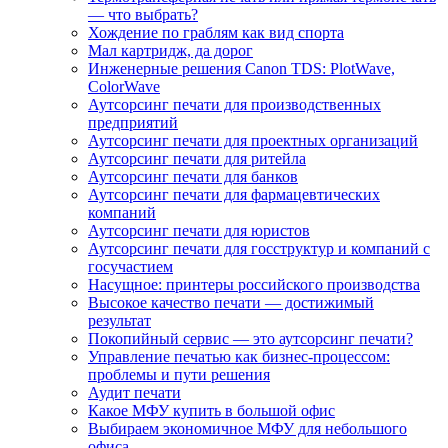
— что выбрать?
Хождение по граблям как вид спорта
Мал картридж, да дорог
Инженерные решения Canon TDS: PlotWave,
ColorWave
Аутсорсинг печати для производственных
предприятий
Аутсорсинг печати для проектных организаций
Аутсорсинг печати для ритейла
Аутсорсинг печати для банков
Аутсорсинг печати для фармацевтических
компаний
Аутсорсинг печати для юристов
Аутсорсинг печати для госструктур и компаний с
госучастием
Насущное: принтеры российского производства
Высокое качество печати — достижимый
результат
Покопийный сервис — это аутсорсинг печати?
Управление печатью как бизнес-процессом:
проблемы и пути решения
Аудит печати
Какое МФУ купить в большой офис
Выбираем экономичное МФУ для небольшого
офиса