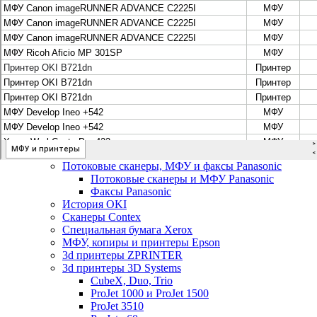
Цифровые системы Oce VarioPrint DP Line
МФУ, сканеры, плоттеры и принтеры Canon
Плоттеры Canon
Принтеры и МФУ Canon
Сканеры Canon
Распродажа картриджей Canon
МФУ, сканеры, плоттеры и принтеры HP
Принтеры и МФУ HP
Плоттеры hp
МФУ, копиры и принтеры OKI
МФУ, копиры и принтеры RICOH
Ремонт и продажа копировальных аппаратов
Infotec
Потоковые сканеры, МФУ и факсы Panasonic
Потоковые сканеры и МФУ Panasonic
Факсы Panasonic
История OKI
Сканеры Contex
Специальная бумага Xerox
МФУ, копиры и принтеры Epson
3d принтеры ZPRINTER
3d принтеры 3D Systems
CubeX, Duo, Trio
ProJet 1000 и ProJet 1500
ProJet 3510