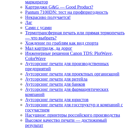
маркиратор
Картриджи G&G — Good Product?
Pantum 7100DN: тест на профпригодность
Некрасиво получается!
Лаг
Сами с усами
Термотрансферная печать или прямая термопечать
— что выбрать?
Хождение по граблям как вид спорта
Мал картридж, да дорог
Инженерные решения Canon TDS: PlotWave,
ColorWave
Аутсорсинг печати для производственных
предприятий
Аутсорсинг печати для проектных организаций
Аутсорсинг печати для ритейла
Аутсорсинг печати для банков
Аутсорсинг печати для фармацевтических
компаний
Аутсорсинг печати для юристов
Аутсорсинг печати для госструктур и компаний с
госучастием
Насущное: принтеры российского производства
Высокое качество печати — достижимый
результат