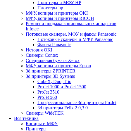
Принтеры и МФУ HP
Плоттеры hp
МФУ, копиры и принтеры OKI
МФУ, копиры и принтеры RICOH
Ремонт и продажа копировальных аппаратов
Infotec
Потоковые сканеры, МФУ и факсы Panasonic
Потоковые сканеры и МФУ Panasonic
Факсы Panasonic
История OKI
Сканеры Contex
Специальная бумага Xerox
МФУ, копиры и принтеры Epson
3d принтеры ZPRINTER
3d принтеры 3D Systems
CubeX, Duo, Trio
ProJet 1000 и ProJet 1500
ProJet 3510
ProJet x60
Профессиональные 3d-принтеры ProJet
3d принтеры Felix 2.0,3.0
Сканеры WideTEK
Вся техника
Копиры и МФУ
Принтеры