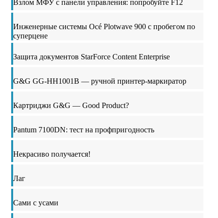
Взлом МФУ с панели управления: попробуйте F12
Инженерные системы Océ Plotwave 900 с пробегом по
суперцене
Защита документов StarForce Content Enterprise
G&G GG-HH1001B — ручной принтер-маркиратор
Картриджи G&G — Good Product?
Pantum 7100DN: тест на профпригодность
Некрасиво получается!
Лаг
Сами с усами