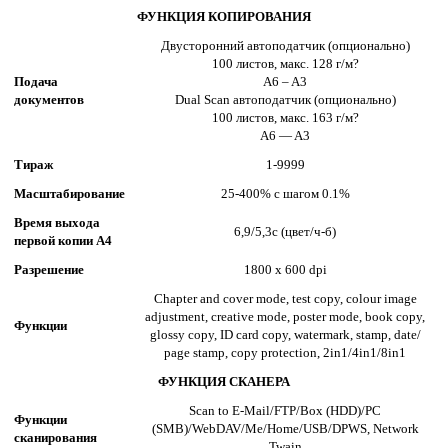
ФУНКЦИЯ КОПИРОВАНИЯ
Двусторонний автоподатчик (опционально)
100 листов, макс. 128 г/м?
Подача
A6 – A3
документов
Dual Scan автоподатчик (опционально)
100 листов, макс. 163 г/м?
A6 — A3
Тираж
1-9999
Масштабирование
25-400% с шагом 0.1%
Время выхода
6,9/5,3с (цвет/ч-б)
первой копии А4
Разрешение
1800 x 600 dpi
Chapter and cover mode, test copy, colour image
adjustment, creative mode, poster mode, book copy,
Функции
glossy copy, ID card copy, watermark, stamp, date/
page stamp, copy protection, 2in1/4in1/8in1
ФУНКЦИЯ СКАНЕРА
Scan to E-Mail/FTP/Box (HDD)/PC
Функции
(SMB)/WebDAV/Me/Home/USB/DPWS, Network
сканирования
Twain