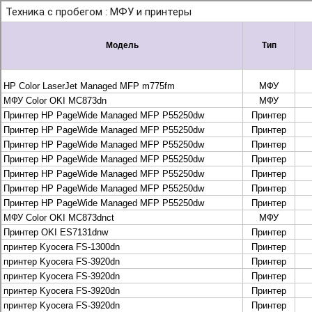
+7 495 925-88-95
info@lekom.ru
Рассчитать и заказать
Рассчитать и заказать
О компании
История Леком
Производители
Леком
Pantum
UTINET
G&G
ГК “Катюша”
Высокопроизводительные копиры DEVELOP
МФУ, копиры и принтеры KYOCERA
Принтеры и МФУ и факсы Brother
Плоттеры и МФУ Oce
Плоттеры и МФУ Oce