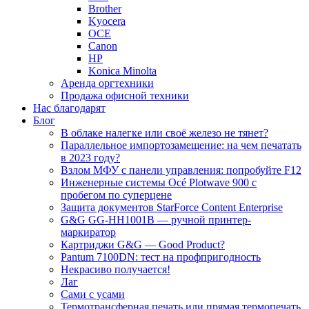
Brother
Kyocera
OCE
Canon
HP
Konica Minolta
Аренда оргтехники
Продажа офисной техники
Нас благодарят
Блог
В облаке налегке или своё железо не тянет?
Параллельное импортозамещение: на чем печатать
в 2023 году?
Взлом МФУ с панели управления: попробуйте F12
Инженерные системы Océ Plotwave 900 с
пробегом по суперцене
Защита документов StarForce Content Enterprise
G&G GG-HH1001B — ручной принтер-
маркиратор
Картриджи G&G — Good Product?
Pantum 7100DN: тест на профпригодность
Некрасиво получается!
Лаг
Сами с усами
Термотрансферная печать или прямая термопечать