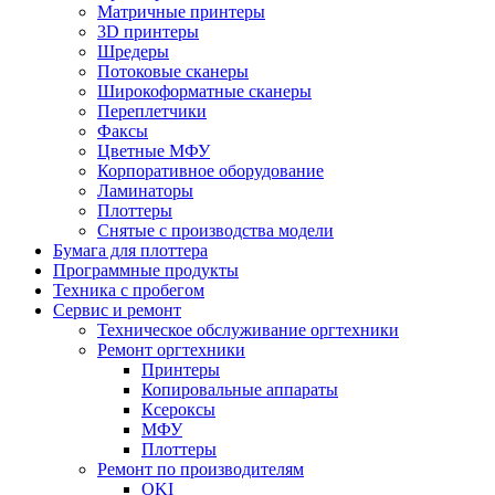
Матричные принтеры
3D принтеры
Шредеры
Потоковые сканеры
Широкоформатные сканеры
Переплетчики
Факсы
Цветные МФУ
Корпоративное оборудование
Ламинаторы
Плоттеры
Снятые с производства модели
Бумага для плоттера
Программные продукты
Техника с пробегом
Сервис и ремонт
Техническое обслуживание оргтехники
Ремонт оргтехники
Принтеры
Копировальные аппараты
Ксероксы
МФУ
Плоттеры
Ремонт по производителям
OKI