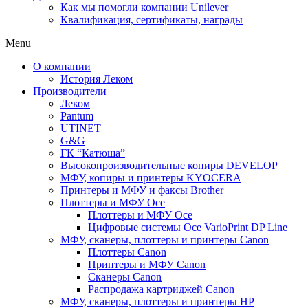
Как мы помогли компании Unilever
Квалификация, сертификаты, награды
Menu
О компании
История Леком
Производители
Леком
Pantum
UTINET
G&G
ГК “Катюша”
Высокопроизводительные копиры DEVELOP
МФУ, копиры и принтеры KYOCERA
Принтеры и МФУ и факсы Brother
Плоттеры и МФУ Oce
Плоттеры и МФУ Oce
Цифровые системы Oce VarioPrint DP Line
МФУ, сканеры, плоттеры и принтеры Canon
Плоттеры Canon
Принтеры и МФУ Canon
Сканеры Canon
Распродажа картриджей Canon
МФУ, сканеры, плоттеры и принтеры HP