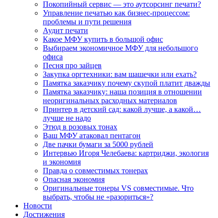
Покопийный сервис — это аутсорсинг печати?
Управление печатью как бизнес-процессом:
проблемы и пути решения
Аудит печати
Какое МФУ купить в большой офис
Выбираем экономичное МФУ для небольшого
офиса
Песня про зайцев
Закупка оргтехники: вам шашечки или ехать?
Памятка заказчику почему скупой платит дважды
Памятка заказчику: наша позиция в отношении
неоригинальных расходных материалов
Принтер в детский сад: какой лучше, а какой…
лучше не надо
Этюд в розовых тонах
Ваш МФУ атаковал пентагон
Две пачки бумаги за 5000 рублей
Интервью Игоря Челебаева: картриджи, экология
и экономия
Правда о совместимых тонерах
Опасная экономия
Оригинальные тонеры VS совместимые. Что
выбрать, чтобы не «разориться»?
Новости
Достижения