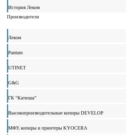
История Леком
Производители
Леком
Pantum
UTINET
G&G
ГК “Катюша”
Высокопроизводительные копиры DEVELOP
МФУ, копиры и принтеры KYOCERA