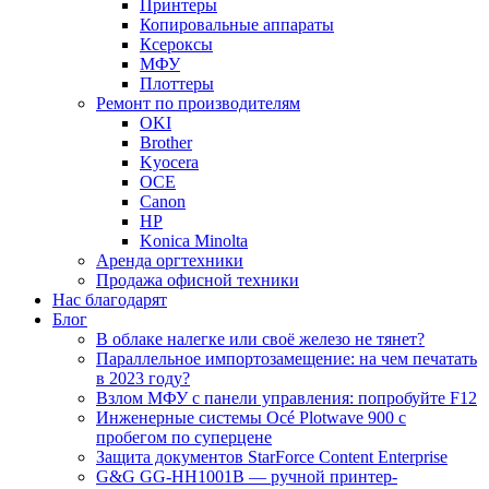
Принтеры
Копировальные аппараты
Ксероксы
МФУ
Плоттеры
Ремонт по производителям
OKI
Brother
Kyocera
OCE
Canon
HP
Konica Minolta
Аренда оргтехники
Продажа офисной техники
Нас благодарят
Блог
В облаке налегке или своё железо не тянет?
Параллельное импортозамещение: на чем печатать
в 2023 году?
Взлом МФУ с панели управления: попробуйте F12
Инженерные системы Océ Plotwave 900 с
пробегом по суперцене
Защита документов StarForce Content Enterprise
G&G GG-HH1001B — ручной принтер-