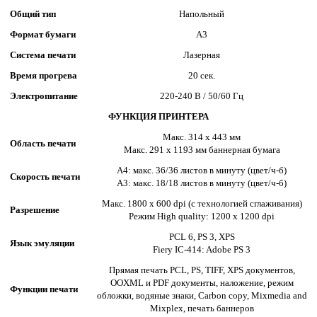
Общий тип
Напольный
Формат бумаги
А3
Система печати
Лазерная
Время прогрева
20 сек.
Электропитание
220-240 В / 50/60 Гц
ФУНКЦИЯ ПРИНТЕРА
Макс. 314 x 443 мм
Область печати
Макс. 291 x 1193 мм баннерная бумага
A4: макс. 36/36 листов в минуту (цвет/ч-б)
Скорость печати
A3: макс. 18/18 листов в минуту (цвет/ч-б)
Макс. 1800 x 600 dpi (с технологией сглаживания)
Разрешение
Режим High quality: 1200 x 1200 dpi
PCL 6, PS 3, XPS
Язык эмуляции
Fiery IC-414: Adobe PS 3
Прямая печать PCL, PS, TIFF, XPS документов,
OOXML и PDF документы, наложение, режим
Функции печати
обложки, водяные знаки, Carbon copy, Mixmedia and
Mixplex, печать баннеров