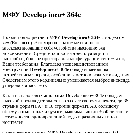
МФУ Develop ineo+ 364e
Новый полноцветный МФУ
Develop ineo+ 364e
с индексом
«е» (Enhanced). Это хорошо знакомые и хорошо
зарекомендовавшие себя устройства имеющие ряд
нововведений. Среди них простота эксплуатации и
настройки, больше простора для конфигурации системы под
Ваши требования. Благодаря усовершенствованной
конструкции
Develop ineo+ 364e
обладает меньшим
потреблением энергии, особенно заметно в режиме ожидания.
Следствием этого кардинально уменьшается выброс диоксида
углерода в атмосферу.
Как и в аналоговых аппаратах Develop ineo+ 364e обладает
высокой производительностью за счет скорости печати, до 36
стр/мин формата А4 и 18 стр/мин формата А3, большому
объёму лотков подачи бумаги, максимально до 3650 листов, и
возможности единовременной подачи различных типов
носителей.
Сканируйте в цвете с МФУ Develop со скоростью до 160