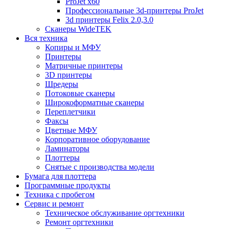
ProJet x60
Профессиональные 3d-принтеры ProJet
3d принтеры Felix 2.0,3.0
Сканеры WideTEK
Вся техника
Копиры и МФУ
Принтеры
Матричные принтеры
3D принтеры
Шредеры
Потоковые сканеры
Широкоформатные сканеры
Переплетчики
Факсы
Цветные МФУ
Корпоративное оборудование
Ламинаторы
Плоттеры
Снятые с производства модели
Бумага для плоттера
Программные продукты
Техника с пробегом
Сервис и ремонт
Техническое обслуживание оргтехники
Ремонт оргтехники