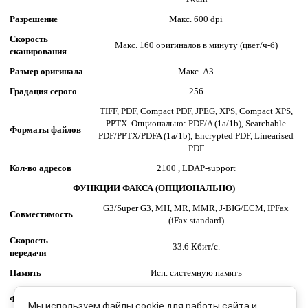
Разрешение
Макс. 600 dpi
Скорость
Макс. 160 оригиналов в минуту (цвет/ч-б)
сканирования
Размер оригинала
Макс. A3
Градация серого
256
TIFF, PDF, Compact PDF, JPEG, XPS, Compact XPS,
PPTX. Опционально: PDF/A (1a/1b), Searchable
Форматы файлов
PDF/PPTX/PDFA (1a/1b), Encrypted PDF, Linearised
PDF
Кол-во адресов
2100 , LDAP-support
ФУНКЦИИ ФАКСА (ОПЦИОНАЛЬНО)
G3/Super G3, MH, MR, MMR, J-BIG/ECM, IPFax
Совместимость
(iFax standard)
Скорость
33.6 Кбит/c.
передачи
Память
Исп. системную память
Polling, time shift, PC-Fax, Receipt to confidential
Функции
box, Receipt to E-mail, FTP, SMB
Мы используем файлы cookie для работы сайта и