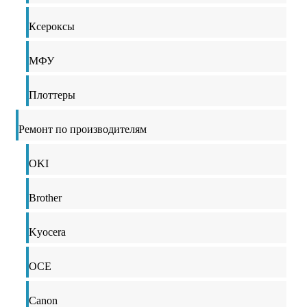
Ксероксы
МФУ
Плоттеры
Ремонт по производителям
OKI
Brother
Kyocera
OCE
Canon