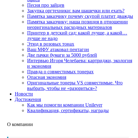
Песня про зайцев
Закупка оргтехники: вам шашечки или ехать?
Памятка заказчику почему скупой платит дважды
Памятка заказчику: наша позиция в отношении
неоригинальных расходных материалов
Принтер в детский сад: какой лучше, а какой…
лучше не надо
Этюд в розовых тонах
Ваш МФУ атаковал пентагон
Две пачки бумаги за 5000 рублей
Интервью Игоря Челебаева: картриджи, экология
и экономия
Правда о совместимых тонерах
Опасная экономия
Оригинальные тонеры VS совместимые. Что
выбрать, чтобы не «разориться»?
Новости
Достижения
Как мы помогли компании Unilever
Квалификация, сертификаты, награды
О компании