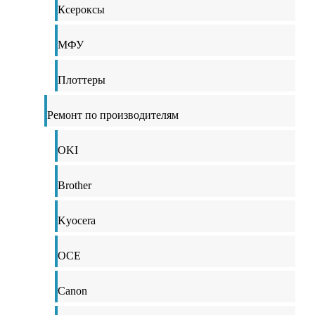
Ксероксы
МФУ
Плоттеры
Ремонт по производителям
OKI
Brother
Kyocera
OCE
Canon