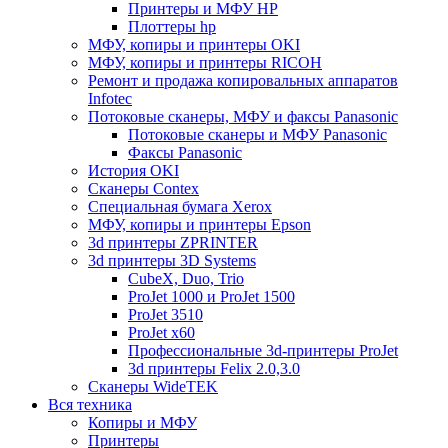
Принтеры и МФУ HP
Плоттеры hp
МФУ, копиры и принтеры OKI
МФУ, копиры и принтеры RICOH
Ремонт и продажа копировальных аппаратов
Infotec
Потоковые сканеры, МФУ и факсы Panasonic
Потоковые сканеры и МФУ Panasonic
Факсы Panasonic
История OKI
Сканеры Contex
Специальная бумага Xerox
МФУ, копиры и принтеры Epson
3d принтеры ZPRINTER
3d принтеры 3D Systems
CubeX, Duo, Trio
ProJet 1000 и ProJet 1500
ProJet 3510
ProJet x60
Профессиональные 3d-принтеры ProJet
3d принтеры Felix 2.0,3.0
Сканеры WideTEK
Вся техника
Копиры и МФУ
Принтеры