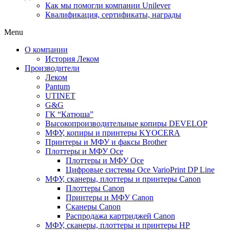
Как мы помогли компании Unilever
Квалификация, сертификаты, награды
Menu
О компании
История Леком
Производители
Леком
Pantum
UTINET
G&G
ГК “Катюша”
Высокопроизводительные копиры DEVELOP
МФУ, копиры и принтеры KYOCERA
Принтеры и МФУ и факсы Brother
Плоттеры и МФУ Oce
Плоттеры и МФУ Oce
Цифровые системы Oce VarioPrint DP Line
МФУ, сканеры, плоттеры и принтеры Canon
Плоттеры Canon
Принтеры и МФУ Canon
Сканеры Canon
Распродажа картриджей Canon
МФУ, сканеры, плоттеры и принтеры HP