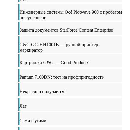
Инженерные системы Océ Plotwave 900 с пробегом
по суперцене
Защита документов StarForce Content Enterprise
G&G GG-HH1001B — ручной принтер-
маркиратор
Картриджи G&G — Good Product?
Pantum 7100DN: тест на профпригодность
Некрасиво получается!
Лаг
Сами с усами