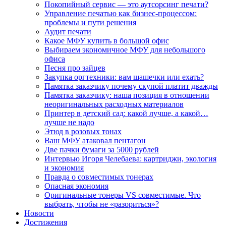
Покопийный сервис — это аутсорсинг печати?
Управление печатью как бизнес-процессом:
проблемы и пути решения
Аудит печати
Какое МФУ купить в большой офис
Выбираем экономичное МФУ для небольшого
офиса
Песня про зайцев
Закупка оргтехники: вам шашечки или ехать?
Памятка заказчику почему скупой платит дважды
Памятка заказчику: наша позиция в отношении
неоригинальных расходных материалов
Принтер в детский сад: какой лучше, а какой…
лучше не надо
Этюд в розовых тонах
Ваш МФУ атаковал пентагон
Две пачки бумаги за 5000 рублей
Интервью Игоря Челебаева: картриджи, экология
и экономия
Правда о совместимых тонерах
Опасная экономия
Оригинальные тонеры VS совместимые. Что
выбрать, чтобы не «разориться»?
Новости
Достижения