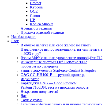
Brother
Kyocera
OCE
Canon
HP
Konica Minolta
Аренда оргтехники
Продажа офисной техники
Нас благодарят
Блог
В облаке налегке или своё железо не тянет?
Параллельное импортозамещение: на чем печатать
в 2023 году?
Взлом МФУ с панели управления: попробуйте F12
Инженерные системы Océ Plotwave 900 с
пробегом по суперцене
Защита документов StarForce Content Enterprise
G&G GG-HH1001B — ручной принтер-
маркиратор
Картриджи G&G — Good Product?
Pantum 7100DN: тест на профпригодность
Некрасиво получается!
Лаг
Сами с усами
Термотрансферная печать или прямая термопечать