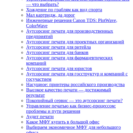
— что выбрать?
Хождение по граблям как вид спорта
Мал картридж, да дорог
Инженерные решения Canon TDS: PlotWave,
ColorWave
Аутсорсинг печати для производственных
предприятий
Аутсорсинг печати для проектных организаций
Аутсорсинг печати для ритейла
Аутсорсинг печати для банков
Аутсорсинг печати для фармацевтических
компаний
Аутсорсинг печати для юристов
Аутсорсинг печати для госструктур и компаний с
госучастием
Насущное: принтеры российского производства
Высокое качество печати — достижимый
результат
Покопийный сервис — это аутсорсинг печати?
Управление печатью как бизнес-процессом:
проблемы и пути решения
Аудит печати
Какое МФУ купить в большой офис
Выбираем экономичное МФУ для небольшого
офиса