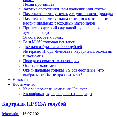
Песня про зайцев
Закупка оргтехники: вам шашечки или ехать?
Памятка заказчику почему скупой платит дважды
Памятка заказчику: наша позиция в отношении
неоригинальных расходных материалов
Принтер в детский сад: какой лучше, а какой…
лучше не надо
Этюд в розовых тонах
Ваш МФУ атаковал пентагон
Две пачки бумаги за 5000 рублей
Интервью Игоря Челебаева: картриджи, экология
и экономия
Правда о совместимых тонерах
Опасная экономия
Оригинальные тонеры VS совместимые. Что
выбрать, чтобы не «разориться»?
Новости
Достижения
Как мы помогли компании Unilever
Квалификация, сертификаты, награды
Картридж HP 913A голубой
lekomadm
|
16.07.2021