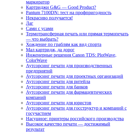
маркиратор
Картриджи G&G — Good Product?
Pantum 7100DN: тест на профпригодность
Некрасиво получается!
Лаг
Сами с усами
Термотрансферная печать или прямая термопечать
— что выбрать?
Хождение по граблям как вид спорта
Мал картридж, да дорог
Инженерные решения Canon TDS: PlotWave,
ColorWave
Аутсорсинг печати для производственных
предприятий
Аутсорсинг печати для проектных организаций
Аутсорсинг печати для ритейла
Аутсорсинг печати для банков
Аутсорсинг печати для фармацевтических
компаний
Аутсорсинг печати для юристов
Аутсорсинг печати для госструктур и компаний с
госучастием
Насущное: принтеры российского производства
Высокое качество печати — достижимый
результат