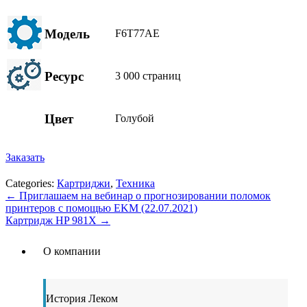
Модель
F6T77AE
Ресурс
3 000 страниц
Цвет
Голубой
Заказать
Categories:
Картриджи
,
Техника
←
Приглашаем на вебинар о прогнозировании поломок
принтеров с помощью EKM (22.07.2021)
Картридж HP 981X
→
О компании
История Леком