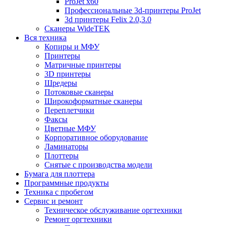
ProJet x60
Профессиональные 3d-принтеры ProJet
3d принтеры Felix 2.0,3.0
Сканеры WideTEK
Вся техника
Копиры и МФУ
Принтеры
Матричные принтеры
3D принтеры
Шредеры
Потоковые сканеры
Широкоформатные сканеры
Переплетчики
Факсы
Цветные МФУ
Корпоративное оборудование
Ламинаторы
Плоттеры
Снятые с производства модели
Бумага для плоттера
Программные продукты
Техника с пробегом
Сервис и ремонт
Техническое обслуживание оргтехники
Ремонт оргтехники