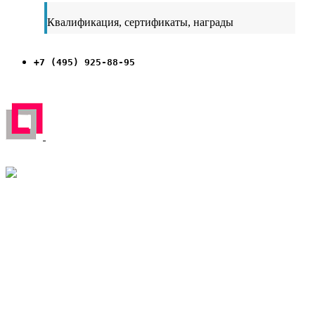
Квалификация, сертификаты, награды
+7 (495) 925-88-95
ЗАРЕГИСТРИРОВАН НА ПОРТАЛЕ
ПОСТАВЩИКОВ
YouTube
Rutube
Москва
м. Аэропорт,
Кочновский пр-д, д. 4 к.2
Карта проезда
Наши вакансии
Красногорск