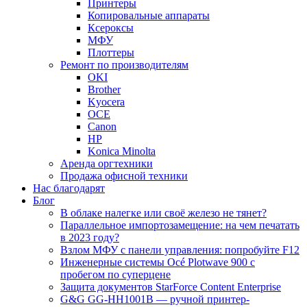
Принтеры
Копировальные аппараты
Ксероксы
МФУ
Плоттеры
Ремонт по производителям
OKI
Brother
Kyocera
OCE
Canon
HP
Konica Minolta
Аренда оргтехники
Продажа офисной техники
Нас благодарят
Блог
В облаке налегке или своё железо не тянет?
Параллельное импортозамещение: на чем печатать
в 2023 году?
Взлом МФУ с панели управления: попробуйте F12
Инженерные системы Océ Plotwave 900 с
пробегом по суперцене
Защита документов StarForce Content Enterprise
G&G GG-HH1001B — ручной принтер-