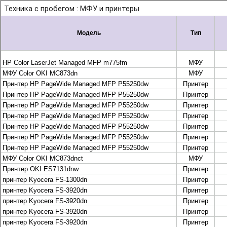
+7 495 925-88-95
info@lekom.ru
Рассчитать и заказать
Рассчитать и заказать
О компании
История Леком
Производители
Леком
Pantum
UTINET
G&G
ГК “Катюша”
Высокопроизводительные копиры DEVELOP
МФУ, копиры и принтеры KYOCERA
Принтеры и МФУ и факсы Brother
Плоттеры и МФУ Oce
Плоттеры и МФУ Oce