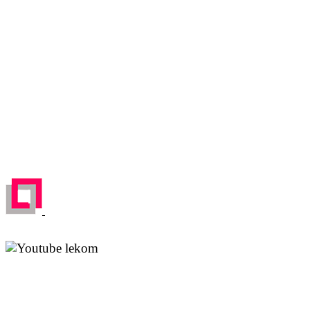
м. Тушинская,
ул. Первомайская, д.16
Карта проезда
Отправляя любую форму на сайте, вы соглашаетесь
с
Политикой конфиденциальности
данного сайта | © 1992-
2026 ООО «ЛЕКОМ».
Все права на материалы, находящиеся на сайте, охраняются в
соответствии с законодательством РФ. При любом
использовании материалов сайта, ссылка на источник
обязательна.
ЗАРЕГЕСТРИРОВАН НА ПОРТАЛЕ
ПОСТАВЩИКОВ
YouTube канал Леком
Rutube канал Леком
Москва