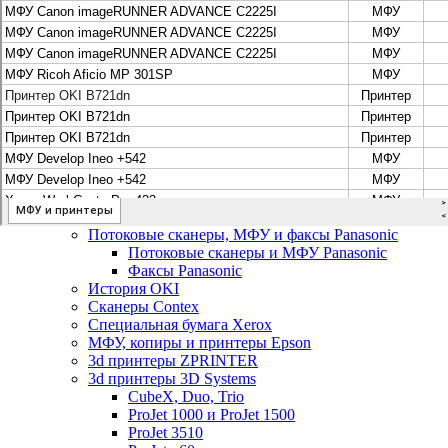
Цифровые системы Oce VarioPrint DP Line
МФУ, сканеры, плоттеры и принтеры Canon
Плоттеры Canon
Принтеры и МФУ Canon
Сканеры Canon
Распродажа картриджей Canon
МФУ, сканеры, плоттеры и принтеры HP
Принтеры и МФУ HP
Плоттеры hp
МФУ, копиры и принтеры OKI
МФУ, копиры и принтеры RICOH
Ремонт и продажа копировальных аппаратов
Infotec
Потоковые сканеры, МФУ и факсы Panasonic
Потоковые сканеры и МФУ Panasonic
Факсы Panasonic
История OKI
Сканеры Contex
Специальная бумага Xerox
МФУ, копиры и принтеры Epson
3d принтеры ZPRINTER
3d принтеры 3D Systems
CubeX, Duo, Trio
ProJet 1000 и ProJet 1500
ProJet 3510