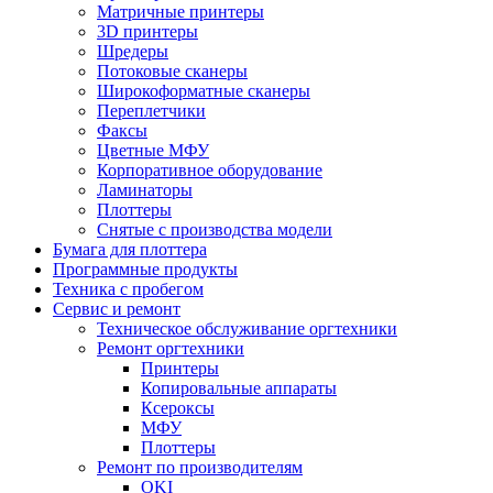
Матричные принтеры
3D принтеры
Шредеры
Потоковые сканеры
Широкоформатные сканеры
Переплетчики
Факсы
Цветные МФУ
Корпоративное оборудование
Ламинаторы
Плоттеры
Снятые с производства модели
Бумага для плоттера
Программные продукты
Техника с пробегом
Сервис и ремонт
Техническое обслуживание оргтехники
Ремонт оргтехники
Принтеры
Копировальные аппараты
Ксероксы
МФУ
Плоттеры
Ремонт по производителям
OKI