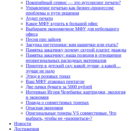
Покопийный сервис — это аутсорсинг печати?
Управление печатью как бизнес-процессом:
проблемы и пути решения
Аудит печати
Какое МФУ купить в большой офис
Выбираем экономичное МФУ для небольшого
офиса
Песня про зайцев
Закупка оргтехники: вам шашечки или ехать?
Памятка заказчику почему скупой платит дважды
Памятка заказчику: наша позиция в отношении
неоригинальных расходных материалов
Принтер в детский сад: какой лучше, а какой…
лучше не надо
Этюд в розовых тонах
Ваш МФУ атаковал пентагон
Две пачки бумаги за 5000 рублей
Интервью Игоря Челебаева: картриджи, экология
и экономия
Правда о совместимых тонерах
Опасная экономия
Оригинальные тонеры VS совместимые. Что
выбрать, чтобы не «разориться»?
Новости
Достижения