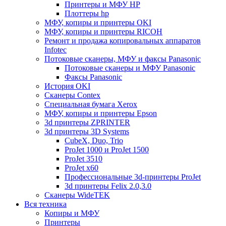
Принтеры и МФУ HP
Плоттеры hp
МФУ, копиры и принтеры OKI
МФУ, копиры и принтеры RICOH
Ремонт и продажа копировальных аппаратов
Infotec
Потоковые сканеры, МФУ и факсы Panasonic
Потоковые сканеры и МФУ Panasonic
Факсы Panasonic
История OKI
Сканеры Contex
Специальная бумага Xerox
МФУ, копиры и принтеры Epson
3d принтеры ZPRINTER
3d принтеры 3D Systems
CubeX, Duo, Trio
ProJet 1000 и ProJet 1500
ProJet 3510
ProJet x60
Профессиональные 3d-принтеры ProJet
3d принтеры Felix 2.0,3.0
Сканеры WideTEK
Вся техника
Копиры и МФУ
Принтеры