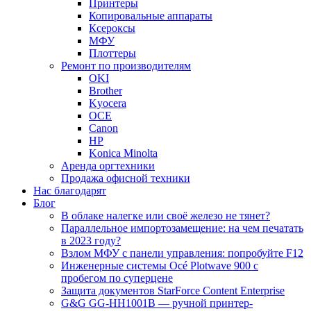
Принтеры
Копировальные аппараты
Ксероксы
МФУ
Плоттеры
Ремонт по производителям
OKI
Brother
Kyocera
OCE
Canon
HP
Konica Minolta
Аренда оргтехники
Продажа офисной техники
Нас благодарят
Блог
В облаке налегке или своё железо не тянет?
Параллельное импортозамещение: на чем печатать
в 2023 году?
Взлом МФУ с панели управления: попробуйте F12
Инженерные системы Océ Plotwave 900 с
пробегом по суперцене
Защита документов StarForce Content Enterprise
G&G GG-HH1001B — ручной принтер-