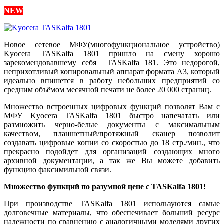
NEW
Новое сетевое МФУ(многофункциональное устройство)
Kyocera TASKalfa 1801 пришло на смену хорошо
зарекомендовавшему себя TASKalfa 181. Это недорогой,
неприхотливый копировальный аппарат формата А3, который
идеально впишется в работу небольших предприятий со
средним объёмом месячной печати не более 20 000 страниц.
Множество встроенных цифровых функций позволят Вам с
МФУ Kyocera TASKalfa 1801 быстро напечатать или
размножить черно-белые документы с максимальным
качеством, планшетный/протяжный сканер позволит
создавать цифровые копии со скоростью до 18 стр./мин., что
прекрасно подойдет для организаций создающих много
архивной документации, а так же Вы можете добавить
функцию факсимильной связи.
Множество функций по разумной цене с TASKalfa 1801!
При производстве TASKalfa 1801 используются самые
долговечные материалы, что обеспечивает больший ресурс
надежности по сравнению с аналогичными моделями других