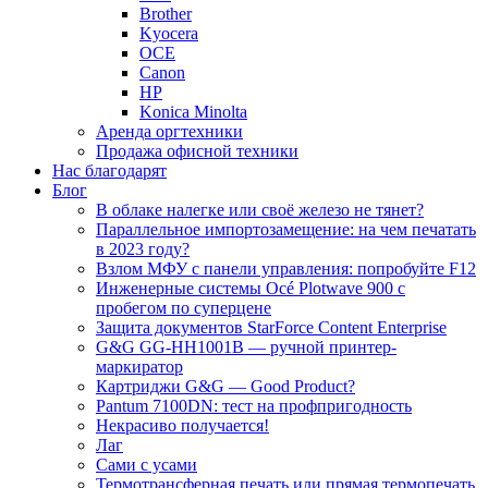
Brother
Kyocera
OCE
Canon
HP
Konica Minolta
Аренда оргтехники
Продажа офисной техники
Нас благодарят
Блог
В облаке налегке или своё железо не тянет?
Параллельное импортозамещение: на чем печатать
в 2023 году?
Взлом МФУ с панели управления: попробуйте F12
Инженерные системы Océ Plotwave 900 с
пробегом по суперцене
Защита документов StarForce Content Enterprise
G&G GG-HH1001B — ручной принтер-
маркиратор
Картриджи G&G — Good Product?
Pantum 7100DN: тест на профпригодность
Некрасиво получается!
Лаг
Сами с усами
Термотрансферная печать или прямая термопечать