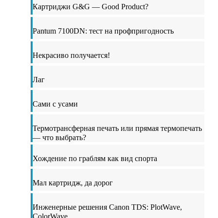
Картриджи G&G — Good Product?
Pantum 7100DN: тест на профпригодность
Некрасиво получается!
Лаг
Сами с усами
Термотрансферная печать или прямая термопечать
— что выбрать?
Хождение по граблям как вид спорта
Мал картридж, да дорог
Инженерные решения Canon TDS: PlotWave,
ColorWave