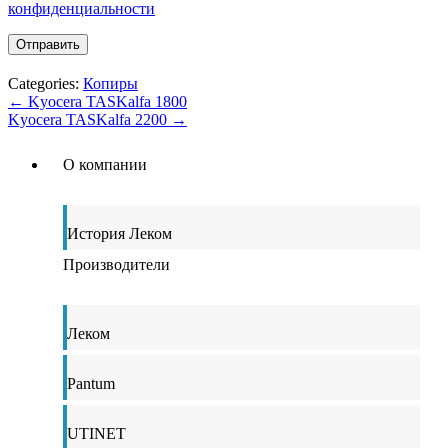
конфиденциальности
Categories:
Копиры
←
Kyocera TASKalfa 1800
Kyocera TASKalfa 2200
→
О компании
История Леком
Производители
Леком
Pantum
UTINET