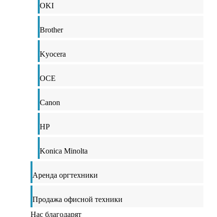
OKI
Brother
Kyocera
OCE
Canon
HP
Konica Minolta
Аренда оргтехники
Продажа офисной техники
Нас благодарят