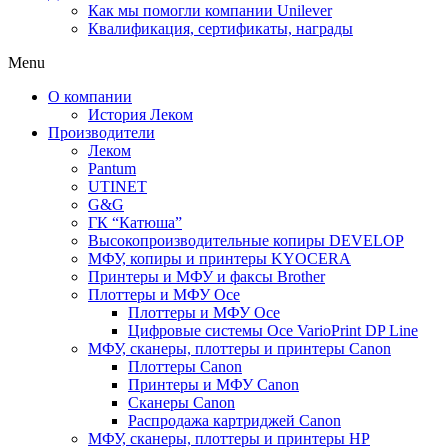
Как мы помогли компании Unilever
Квалификация, сертификаты, награды
Menu
О компании
История Леком
Производители
Леком
Pantum
UTINET
G&G
ГК “Катюша”
Высокопроизводительные копиры DEVELOP
МФУ, копиры и принтеры KYOCERA
Принтеры и МФУ и факсы Brother
Плоттеры и МФУ Oce
Плоттеры и МФУ Oce
Цифровые системы Oce VarioPrint DP Line
МФУ, сканеры, плоттеры и принтеры Canon
Плоттеры Canon
Принтеры и МФУ Canon
Сканеры Canon
Распродажа картриджей Canon
МФУ, сканеры, плоттеры и принтеры HP