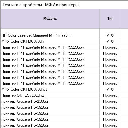
+7 495 925-88-95
info@lekom.ru
Рассчитать и заказать
Рассчитать и заказать
О компании
История Леком
Производители
Леком
Pantum
UTINET
G&G
ГК “Катюша”
Высокопроизводительные копиры DEVELOP
МФУ, копиры и принтеры KYOCERA
Принтеры и МФУ и факсы Brother
Плоттеры и МФУ Oce
Плоттеры и МФУ Oce