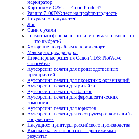
маркиратор
Картриджи G&G — Good Product?
Pantum 7100DN: тест на профпригодность
Некрасиво получается!
Лаг
Сами с усами
Термотрансферная печать или прямая термопечать
— что выбрать?
Хождение по граблям как вид спорта
Мал картридж, да дорог
Инженерные решения Canon TDS: PlotWave,
ColorWave
Аутсорсинг печати для производственных
предприятий
Аутсорсинг печати для проектных организаций
Аутсорсинг печати для ритейла
Аутсорсинг печати для банков
Аутсорсинг печати для фармацевтических
компаний
Аутсорсинг печати для юристов
Аутсорсинг печати для госструктур и компаний с
госучастием
Насущное: принтеры российского производства
Высокое качество печати — достижимый
результат