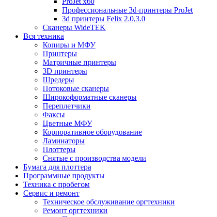
ProJet x60
Профессиональные 3d-принтеры ProJet
3d принтеры Felix 2.0,3.0
Сканеры WideTEK
Вся техника
Копиры и МФУ
Принтеры
Матричные принтеры
3D принтеры
Шредеры
Потоковые сканеры
Широкоформатные сканеры
Переплетчики
Факсы
Цветные МФУ
Корпоративное оборудование
Ламинаторы
Плоттеры
Снятые с производства модели
Бумага для плоттера
Программные продукты
Техника с пробегом
Сервис и ремонт
Техническое обслуживание оргтехники
Ремонт оргтехники