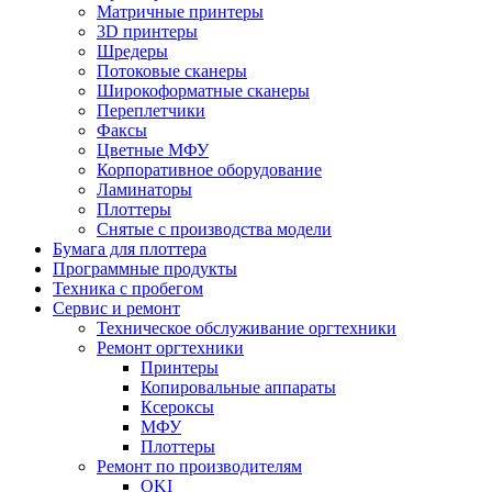
Матричные принтеры
3D принтеры
Шредеры
Потоковые сканеры
Широкоформатные сканеры
Переплетчики
Факсы
Цветные МФУ
Корпоративное оборудование
Ламинаторы
Плоттеры
Снятые с производства модели
Бумага для плоттера
Программные продукты
Техника с пробегом
Сервис и ремонт
Техническое обслуживание оргтехники
Ремонт оргтехники
Принтеры
Копировальные аппараты
Ксероксы
МФУ
Плоттеры
Ремонт по производителям
OKI