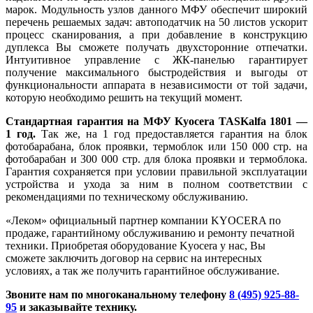
марок. Модульность узлов данного МФУ обеспечит широкий
перечень решаемых задач: автоподатчик на 50 листов ускорит
процесс сканирования, а при добавление в конструкцию
дуплекса Вы сможете получать двухсторонние отпечатки.
Интуитивное управление с ЖК-панелью гарантирует
получение максимального быстродействия и выгоды от
функциональности аппарата в независимости от той задачи,
которую необходимо решить на текущий момент.
Стандартная гарантия на МФУ Kyocera TASKalfa 1801 —
1 год.
Так же, на 1 год предоставляется гарантия на блок
фотобарабана, блок проявки, термоблок или 150 000 стр. на
фотобарабан и 300 000 стр. для блока проявки и термоблока.
Гарантия сохраняется при условии правильной эксплуатации
устройства и ухода за ним в полном соответствии с
рекомендациями по техническому обслуживанию.
«Леком» официальный партнер компании KYOCERA по
продаже, гарантийному обслуживанию и ремонту печатной
техники. Приобретая оборудование Kyocera у нас, Вы
сможете заключить договор на сервис на интересных
условиях, а так же получить гарантийное обслуживание.
Звоните нам по многоканальному телефону
8 (495) 925-88-
95
и заказывайте технику.