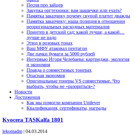
Песня про зайцев
Закупка оргтехники: вам шашечки или ехать?
Памятка заказчику почему скупой платит дважды
Памятка заказчику: наша позиция в отношении
неоригинальных расходных материалов
Принтер в детский сад: какой лучше, а какой…
лучше не надо
Этюд в розовых тонах
Ваш МФУ атаковал пентагон
Две пачки бумаги за 5000 рублей
Интервью Игоря Челебаева: картриджи, экология
и экономия
Правда о совместимых тонерах
Опасная экономия
Оригинальные тонеры VS совместимые. Что
выбрать, чтобы не «разориться»?
Новости
Достижения
Как мы помогли компании Unilever
Квалификация, сертификаты, награды
Kyocera TASKalfa 1801
lekomadm
|
04.03.2014