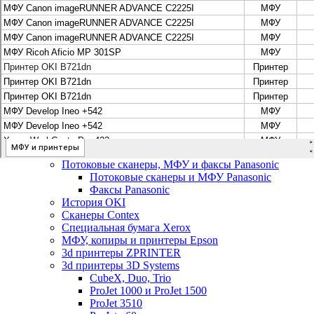
Цифровые системы Oce VarioPrint DP Line
МФУ, сканеры, плоттеры и принтеры Canon
Плоттеры Canon
Принтеры и МФУ Canon
Сканеры Canon
Распродажа картриджей Canon
МФУ, сканеры, плоттеры и принтеры HP
Принтеры и МФУ HP
Плоттеры hp
МФУ, копиры и принтеры OKI
МФУ, копиры и принтеры RICOH
Ремонт и продажа копировальных аппаратов
Infotec
Потоковые сканеры, МФУ и факсы Panasonic
Потоковые сканеры и МФУ Panasonic
Факсы Panasonic
История OKI
Сканеры Contex
Специальная бумага Xerox
МФУ, копиры и принтеры Epson
3d принтеры ZPRINTER
3d принтеры 3D Systems
CubeX, Duo, Trio
ProJet 1000 и ProJet 1500
ProJet 3510