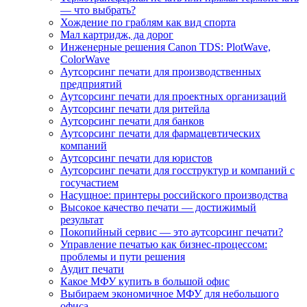
— что выбрать?
Хождение по граблям как вид спорта
Мал картридж, да дорог
Инженерные решения Canon TDS: PlotWave,
ColorWave
Аутсорсинг печати для производственных
предприятий
Аутсорсинг печати для проектных организаций
Аутсорсинг печати для ритейла
Аутсорсинг печати для банков
Аутсорсинг печати для фармацевтических
компаний
Аутсорсинг печати для юристов
Аутсорсинг печати для госструктур и компаний с
госучастием
Насущное: принтеры российского производства
Высокое качество печати — достижимый
результат
Покопийный сервис — это аутсорсинг печати?
Управление печатью как бизнес-процессом:
проблемы и пути решения
Аудит печати
Какое МФУ купить в большой офис
Выбираем экономичное МФУ для небольшого
офиса