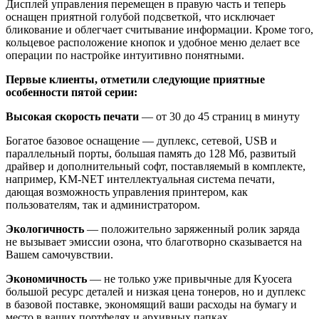
Дисплей управления перемещен в правую часть и теперь
оснащен приятной голубой подсветкой, что исключает
бликование и облегчает считывание информации. Кроме того,
кольцевое расположение кнопок и удобное меню делает все
операции по настройке интуитивно понятными.
Первые клиенты, отметили следующие приятные
особенности пятой серии:
Высокая скорость печати
— от 30 до 45 страниц в минуту
Богатое базовое оснащение — дуплекс, сетевой, USB и
параллельный порты, большая память до 128 Мб, развитый
драйвер и дополнительный софт, поставляемый в комплекте,
например, KM-NET интеллектуальная система печати,
дающая возможность управления принтером, как
пользователям, так и администратором.
Экологичность
— положительно заряженный ролик заряда
не вызывает эмиссии озона, что благотворно сказывается на
Вашем самочувствии.
Экономичность
— не только уже привычные для Kyocera
большой ресурс деталей и низкая цена тонеров, но и дуплекс
в базовой поставке, экономящий ваши расходы на бумагу и
место в ваших портфелях и архивных папках.