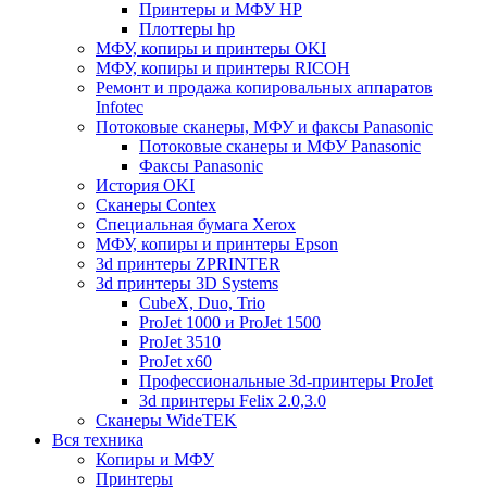
Принтеры и МФУ HP
Плоттеры hp
МФУ, копиры и принтеры OKI
МФУ, копиры и принтеры RICOH
Ремонт и продажа копировальных аппаратов
Infotec
Потоковые сканеры, МФУ и факсы Panasonic
Потоковые сканеры и МФУ Panasonic
Факсы Panasonic
История OKI
Сканеры Contex
Специальная бумага Xerox
МФУ, копиры и принтеры Epson
3d принтеры ZPRINTER
3d принтеры 3D Systems
CubeX, Duo, Trio
ProJet 1000 и ProJet 1500
ProJet 3510
ProJet x60
Профессиональные 3d-принтеры ProJet
3d принтеры Felix 2.0,3.0
Сканеры WideTEK
Вся техника
Копиры и МФУ
Принтеры