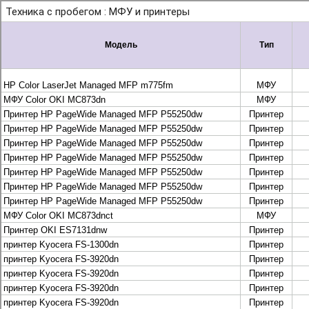
+7 495 925-88-95
info@lekom.ru
Рассчитать и заказать
Рассчитать и заказать
О компании
История Леком
Производители
Леком
Pantum
UTINET
G&G
ГК “Катюша”
Высокопроизводительные копиры DEVELOP
МФУ, копиры и принтеры KYOCERA
Принтеры и МФУ и факсы Brother
Плоттеры и МФУ Oce
Плоттеры и МФУ Oce