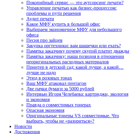
Покопийный сервис — это аутсорсинг печати?
Управление печатью как бизнес-процессом:
проблемы и пути решения
Аудит печати
Какое МФУ купить в большой офис
Выбираем экономичное МФУ для небольшого
офиса
Песня про зайцев
Закупка оргтехники: вам шашечки или ехать?
Памятка заказчику почему скупой платит дважды
Памятка заказчику: наша позиция в отношении
неоригинальных расходных материалов
Принтер в детский сад: какой лучше, а какой…
лучше не надо
Этюд в розовых тонах
Ваш МФУ атаковал пентагон
Две пачки бумаги за 5000 рублей
Интервью Игоря Челебаева: картриджи, экология
и экономия
Правда о совместимых тонерах
Опасная экономия
Оригинальные тонеры VS совместимые. Что
выбрать, чтобы не «разориться»?
Новости
Достижения