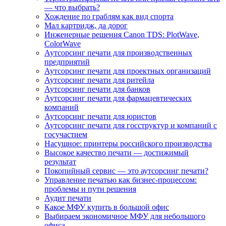
— что выбрать?
Хождение по граблям как вид спорта
Мал картридж, да дорог
Инженерные решения Canon TDS: PlotWave,
ColorWave
Аутсорсинг печати для производственных
предприятий
Аутсорсинг печати для проектных организаций
Аутсорсинг печати для ритейла
Аутсорсинг печати для банков
Аутсорсинг печати для фармацевтических
компаний
Аутсорсинг печати для юристов
Аутсорсинг печати для госструктур и компаний с
госучастием
Насущное: принтеры российского производства
Высокое качество печати — достижимый
результат
Покопийный сервис — это аутсорсинг печати?
Управление печатью как бизнес-процессом:
проблемы и пути решения
Аудит печати
Какое МФУ купить в большой офис
Выбираем экономичное МФУ для небольшого
офиса