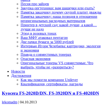
Песня про зайцев
Закупка оргтехники: вам шашечки или ехать?
Памятка заказчику почему скупой платит дважды
Памятка заказчику: наша позиция в отношении
неоригинальных расходных материалов
Принтер в детский сад: какой лучше, а какой…
лучше не надо
Этюд в розовых тонах
Ваш МФУ атаковал пентагон
Две пачки бумаги за 5000 рублей
Интервью Игоря Челебаева: картриджи, экология
и экономия
Правда о совместимых тонерах
Опасная экономия
Оригинальные тонеры VS совместимые. Что
выбрать, чтобы не «разориться»?
Новости
Достижения
Как мы помогли компании Unilever
Квалификация, сертификаты, награды
Kyocera FS-2020D/DN, FS-3920DN и FS-4020DN
lekomadm
|
04.10.2013