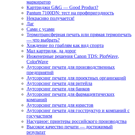
маркиратор
Картриджи G&G — Good Product?
Pantum 7100DN: тест на профпригодность
Некрасиво получается!
Лаг
Сами с усами
Термотрансферная печать или прямая термопечать
— что выбрать?
Хождение по граблям как вид спорта
Мал картридж, да дорог
Инженерные решения Canon TDS: PlotWave,
ColorWave
Аутсорсинг печати для производственных
предприятий
Аутсорсинг печати для проектных организаций
Аутсорсинг печати для ритейла
Аутсорсинг печати для банков
Аутсорсинг печати для фармацевтических
компаний
Аутсорсинг печати для юристов
Аутсорсинг печати для госструктур и компаний с
госучастием
Насущное: принтеры российского производства
Высокое качество печати — достижимый
результат