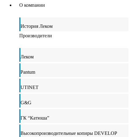
О компании
История Леком
Производители
Леком
Pantum
UTINET
G&G
ГК “Катюша”
Высокопроизводительные копиры DEVELOP