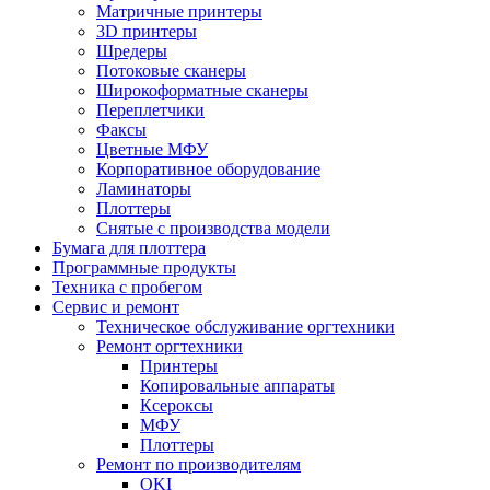
Матричные принтеры
3D принтеры
Шредеры
Потоковые сканеры
Широкоформатные сканеры
Переплетчики
Факсы
Цветные МФУ
Корпоративное оборудование
Ламинаторы
Плоттеры
Снятые с производства модели
Бумага для плоттера
Программные продукты
Техника с пробегом
Сервис и ремонт
Техническое обслуживание оргтехники
Ремонт оргтехники
Принтеры
Копировальные аппараты
Ксероксы
МФУ
Плоттеры
Ремонт по производителям
OKI