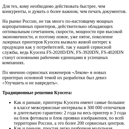
Для тех, кому необходимо действовать быстрее, чем
конкуренты, и думать о более важном, чем печать документов.
На рынке России, не так много по-настоящему мощных
корпоративных принтеров, действительно обладающих
оптимальным сочетанием, скорости, мощности при высокой
экономичности, и поэтому новое, уже пятое, поколение
лазерных принтеров Kyocera вызвало живой интерес к
продукции как у потребителей, так у нашей сервисной
службы, ведь Kyocera FS-2020D/DN, FS-3920DN, FS-4020DN
станут основными рабочими единицами в успешных
компаниях.
По мнению сервисных инженеров «Леком» в новых
принтерах основной темой их разработки был девиз
«Улучшить и не навредить».
Традиционные решения Kyocera:
Как и раньше, принтеры Kyocera имеют самые большие
в классе межсервисные интервалы в 300 000 отпечатков
и длительную гарантию: 2 года на весь принтер и 3 года
на блок фотовала и блок проявки изображения, по всей
территории России, а это более 200 сервисных центров.
Как и раньше, простая легко разборная модульная