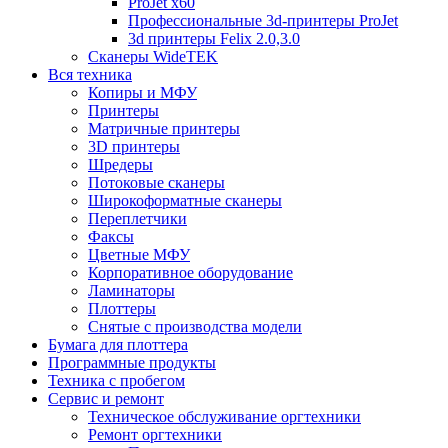
ProJet x60
Профессиональные 3d-принтеры ProJet
3d принтеры Felix 2.0,3.0
Сканеры WideTEK
Вся техника
Копиры и МФУ
Принтеры
Матричные принтеры
3D принтеры
Шредеры
Потоковые сканеры
Широкоформатные сканеры
Переплетчики
Факсы
Цветные МФУ
Корпоративное оборудование
Ламинаторы
Плоттеры
Снятые с производства модели
Бумага для плоттера
Программные продукты
Техника с пробегом
Сервис и ремонт
Техническое обслуживание оргтехники
Ремонт оргтехники