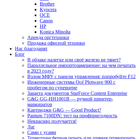
Brother
Kyocera
OCE
Canon
HP
Konica Minolta
Аренда оргтехники
Продажа офисной техники
Нас благодарят
Блог
В облаке налегке или своё железо не тянет?
Параллельное импортозамещение: на чем печатать
в 2023 году?
Взлом МФУ с панели управления: попробуйте F12
Инженерные системы Océ Plotwave 900 с
пробегом по суперцене
Защита документов StarForce Content Enterprise
G&G GG-HH1001B — ручной принтер-
маркиратор
Картриджи G&G — Good Product?
Pantum 7100DN: тест на профпригодность
Некрасиво получается!
Лаг
Сами с усами
Термотрансферная печать или прямая термопечать