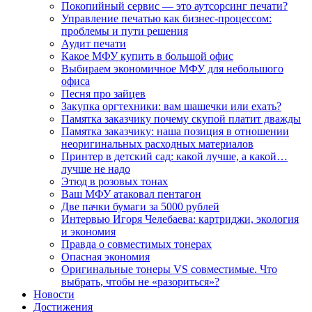
Покопийный сервис — это аутсорсинг печати?
Управление печатью как бизнес-процессом:
проблемы и пути решения
Аудит печати
Какое МФУ купить в большой офис
Выбираем экономичное МФУ для небольшого
офиса
Песня про зайцев
Закупка оргтехники: вам шашечки или ехать?
Памятка заказчику почему скупой платит дважды
Памятка заказчику: наша позиция в отношении
неоригинальных расходных материалов
Принтер в детский сад: какой лучше, а какой…
лучше не надо
Этюд в розовых тонах
Ваш МФУ атаковал пентагон
Две пачки бумаги за 5000 рублей
Интервью Игоря Челебаева: картриджи, экология
и экономия
Правда о совместимых тонерах
Опасная экономия
Оригинальные тонеры VS совместимые. Что
выбрать, чтобы не «разориться»?
Новости
Достижения