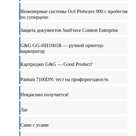
Инженерные системы Océ Plotwave 900 с пробегом
по суперцене
Защита документов StarForce Content Enterprise
G&G GG-HH1001B — ручной принтер-
маркиратор
Картриджи G&G — Good Product?
Pantum 7100DN: тест на профпригодность
Некрасиво получается!
Лаг
Сами с усами