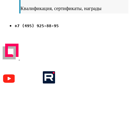
Квалификация, сертификаты, награды
+7 (495) 925-88-95
ЗАРЕГИСТРИРОВАН НА ПОРТАЛЕ
ПОСТАВЩИКОВ
YouTube
Rutube
Москва
м. Аэропорт,
Кочновский пр-д, д. 4 к.2
Карта проезда
Наши вакансии