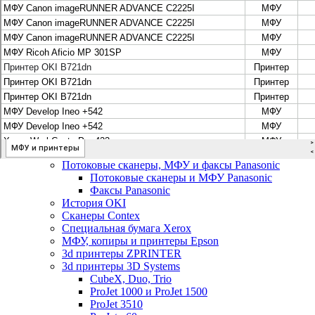
Цифровые системы Oce VarioPrint DP Line
МФУ, сканеры, плоттеры и принтеры Canon
Плоттеры Canon
Принтеры и МФУ Canon
Сканеры Canon
Распродажа картриджей Canon
МФУ, сканеры, плоттеры и принтеры HP
Принтеры и МФУ HP
Плоттеры hp
МФУ, копиры и принтеры OKI
МФУ, копиры и принтеры RICOH
Ремонт и продажа копировальных аппаратов
Infotec
Потоковые сканеры, МФУ и факсы Panasonic
Потоковые сканеры и МФУ Panasonic
Факсы Panasonic
История OKI
Сканеры Contex
Специальная бумага Xerox
МФУ, копиры и принтеры Epson
3d принтеры ZPRINTER
3d принтеры 3D Systems
CubeX, Duo, Trio
ProJet 1000 и ProJet 1500
ProJet 3510