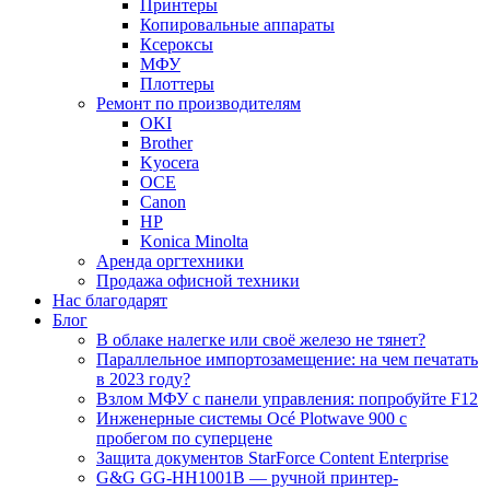
Принтеры
Копировальные аппараты
Ксероксы
МФУ
Плоттеры
Ремонт по производителям
OKI
Brother
Kyocera
OCE
Canon
HP
Konica Minolta
Аренда оргтехники
Продажа офисной техники
Нас благодарят
Блог
В облаке налегке или своё железо не тянет?
Параллельное импортозамещение: на чем печатать
в 2023 году?
Взлом МФУ с панели управления: попробуйте F12
Инженерные системы Océ Plotwave 900 с
пробегом по суперцене
Защита документов StarForce Content Enterprise
G&G GG-HH1001B — ручной принтер-