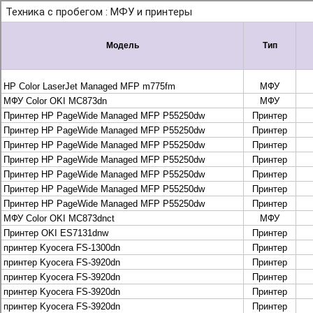
+7 495 925-88-95
info@lekom.ru
Рассчитать и заказать
Рассчитать и заказать
О компании
История Леком
Производители
Леком
Pantum
UTINET
G&G
ГК “Катюша”
Высокопроизводительные копиры DEVELOP
МФУ, копиры и принтеры KYOCERA
Принтеры и МФУ и факсы Brother
Плоттеры и МФУ Oce
Плоттеры и МФУ Oce