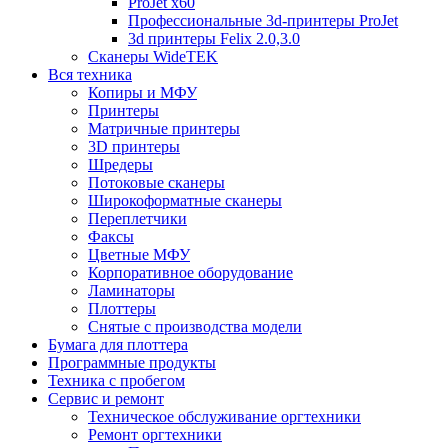
ProJet x60
Профессиональные 3d-принтеры ProJet
3d принтеры Felix 2.0,3.0
Сканеры WideTEK
Вся техника
Копиры и МФУ
Принтеры
Матричные принтеры
3D принтеры
Шредеры
Потоковые сканеры
Широкоформатные сканеры
Переплетчики
Факсы
Цветные МФУ
Корпоративное оборудование
Ламинаторы
Плоттеры
Снятые с производства модели
Бумага для плоттера
Программные продукты
Техника с пробегом
Сервис и ремонт
Техническое обслуживание оргтехники
Ремонт оргтехники