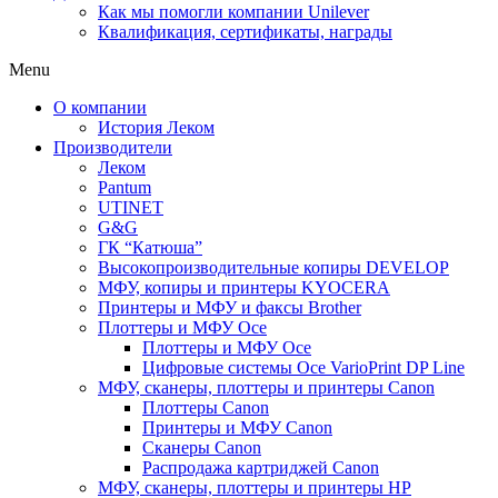
Как мы помогли компании Unilever
Квалификация, сертификаты, награды
Menu
О компании
История Леком
Производители
Леком
Pantum
UTINET
G&G
ГК “Катюша”
Высокопроизводительные копиры DEVELOP
МФУ, копиры и принтеры KYOCERA
Принтеры и МФУ и факсы Brother
Плоттеры и МФУ Oce
Плоттеры и МФУ Oce
Цифровые системы Oce VarioPrint DP Line
МФУ, сканеры, плоттеры и принтеры Canon
Плоттеры Canon
Принтеры и МФУ Canon
Сканеры Canon
Распродажа картриджей Canon
МФУ, сканеры, плоттеры и принтеры HP