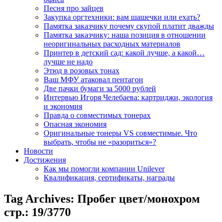
Песня про зайцев
Закупка оргтехники: вам шашечки или ехать?
Памятка заказчику почему скупой платит дважды
Памятка заказчику: наша позиция в отношении
неоригинальных расходных материалов
Принтер в детский сад: какой лучше, а какой…
лучше не надо
Этюд в розовых тонах
Ваш МФУ атаковал пентагон
Две пачки бумаги за 5000 рублей
Интервью Игоря Челебаева: картриджи, экология
и экономия
Правда о совместимых тонерах
Опасная экономия
Оригинальные тонеры VS совместимые. Что
выбрать, чтобы не «разориться»?
Новости
Достижения
Как мы помогли компании Unilever
Квалификация, сертификаты, награды
Tag Archives:
Пробег цвет/монохром
стр.: 19/3770