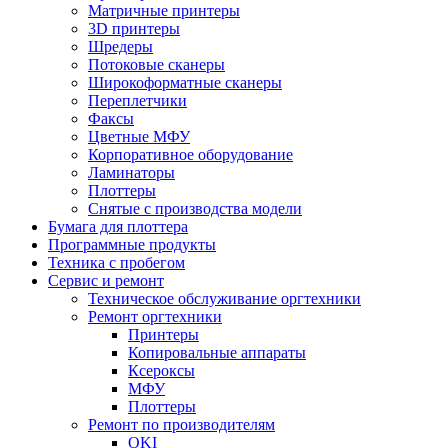
Матричные принтеры
3D принтеры
Шредеры
Потоковые сканеры
Широкоформатные сканеры
Переплетчики
Факсы
Цветные МФУ
Корпоративное оборудование
Ламинаторы
Плоттеры
Снятые с производства модели
Бумага для плоттера
Программные продукты
Техника с пробегом
Сервис и ремонт
Техническое обслуживание оргтехники
Ремонт оргтехники
Принтеры
Копировальные аппараты
Ксероксы
МФУ
Плоттеры
Ремонт по производителям
OKI