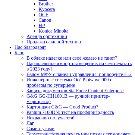
Brother
Kyocera
OCE
Canon
HP
Konica Minolta
Аренда оргтехники
Продажа офисной техники
Нас благодарят
Блог
В облаке налегке или своё железо не тянет?
Параллельное импортозамещение: на чем печатать
в 2023 году?
Взлом МФУ с панели управления: попробуйте F12
Инженерные системы Océ Plotwave 900 с
пробегом по суперцене
Защита документов StarForce Content Enterprise
G&G GG-HH1001B — ручной принтер-
маркиратор
Картриджи G&G — Good Product?
Pantum 7100DN: тест на профпригодность
Некрасиво получается!
Лаг
Сами с усами
Термотрансферная печать или прямая термопечать