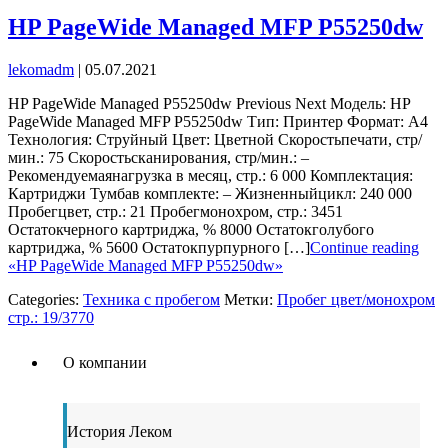
HP PageWide Managed MFP P55250dw
lekomadm
|
05.07.2021
HP PageWide Managed P55250dw Previous Next Модель: HP
PageWide Managed MFP P55250dw Тип: Принтер Формат: А4
Технология: Струйный Цвет: Цветной Скоростьпечати, стр/
мин.: 75 Скоростьсканирования, стр/мин.: –
Рекомендуемаянагрузка в месяц, стр.: 6 000 Комплектация:
Картриджи Тумбав комплекте: – Жизненныйцикл: 240 000
Пробегцвет, стр.: 21 Пробегмонохром, стр.: 3451
Остатокчерного картриджа, % 8000 Остатокголубого
картриджа, % 5600 Остатокпурпурного […]
Continue reading
«HP PageWide Managed MFP P55250dw»
Categories:
Техника с пробегом
Метки:
Пробег цвет/монохром
стр.: 19/3770
О компании
История Леком