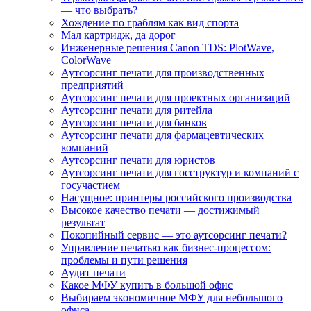
— что выбрать?
Хождение по граблям как вид спорта
Мал картридж, да дорог
Инженерные решения Canon TDS: PlotWave,
ColorWave
Аутсорсинг печати для производственных
предприятий
Аутсорсинг печати для проектных организаций
Аутсорсинг печати для ритейла
Аутсорсинг печати для банков
Аутсорсинг печати для фармацевтических
компаний
Аутсорсинг печати для юристов
Аутсорсинг печати для госструктур и компаний с
госучастием
Насущное: принтеры российского производства
Высокое качество печати — достижимый
результат
Покопийный сервис — это аутсорсинг печати?
Управление печатью как бизнес-процессом:
проблемы и пути решения
Аудит печати
Какое МФУ купить в большой офис
Выбираем экономичное МФУ для небольшого
офиса