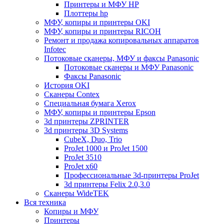
Принтеры и МФУ HP
Плоттеры hp
МФУ, копиры и принтеры OKI
МФУ, копиры и принтеры RICOH
Ремонт и продажа копировальных аппаратов
Infotec
Потоковые сканеры, МФУ и факсы Panasonic
Потоковые сканеры и МФУ Panasonic
Факсы Panasonic
История OKI
Сканеры Contex
Специальная бумага Xerox
МФУ, копиры и принтеры Epson
3d принтеры ZPRINTER
3d принтеры 3D Systems
CubeX, Duo, Trio
ProJet 1000 и ProJet 1500
ProJet 3510
ProJet x60
Профессиональные 3d-принтеры ProJet
3d принтеры Felix 2.0,3.0
Сканеры WideTEK
Вся техника
Копиры и МФУ
Принтеры