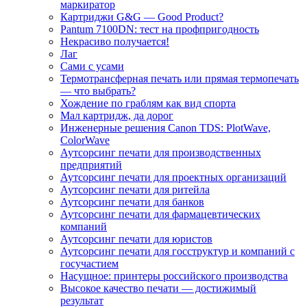
маркиратор
Картриджи G&G — Good Product?
Pantum 7100DN: тест на профпригодность
Некрасиво получается!
Лаг
Сами с усами
Термотрансферная печать или прямая термопечать
— что выбрать?
Хождение по граблям как вид спорта
Мал картридж, да дорог
Инженерные решения Canon TDS: PlotWave,
ColorWave
Аутсорсинг печати для производственных
предприятий
Аутсорсинг печати для проектных организаций
Аутсорсинг печати для ритейла
Аутсорсинг печати для банков
Аутсорсинг печати для фармацевтических
компаний
Аутсорсинг печати для юристов
Аутсорсинг печати для госструктур и компаний с
госучастием
Насущное: принтеры российского производства
Высокое качество печати — достижимый
результат