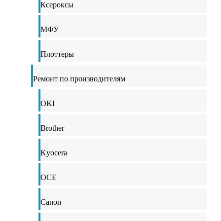
Ксероксы
МФУ
Плоттеры
Ремонт по производителям
OKI
Brother
Kyocera
OCE
Canon