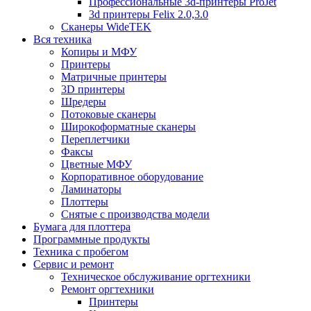
Профессиональные 3d-принтеры ProJet
3d принтеры Felix 2.0,3.0
Сканеры WideTEK
Вся техника
Копиры и МФУ
Принтеры
Матричные принтеры
3D принтеры
Шредеры
Потоковые сканеры
Широкоформатные сканеры
Переплетчики
Факсы
Цветные МФУ
Корпоративное оборудование
Ламинаторы
Плоттеры
Снятые с производства модели
Бумага для плоттера
Программные продукты
Техника с пробегом
Сервис и ремонт
Техническое обслуживание оргтехники
Ремонт оргтехники
Принтеры