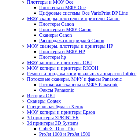
Плоттеры и МФУ Oce
Плоттеры и МФУ Oce
Цифровые системы Oce VarioPrint DP Line
МФУ, сканеры, плоттеры и принтеры Canon
Плоттеры Canon
Принтеры и МФУ Canon
Сканеры Canon
Распродажа картриджей Canon
МФУ, сканеры, плоттеры и принтеры HP
Принтеры и МФУ HP
Плоттеры hp
МФУ, копиры и принтеры OKI
МФУ, копиры и принтеры RICOH
Ремонт и продажа копировальных аппаратов Infotec
Потоковые сканеры, МФУ и факсы Panasonic
Потоковые сканеры и МФУ Panasonic
Факсы Panasonic
История OKI
Сканеры Contex
Специальная бумага Xerox
МФУ, копиры и принтеры Epson
3d принтеры ZPRINTER
3d принтеры 3D Systems
CubeX, Duo, Trio
ProJet 1000 и ProJet 1500