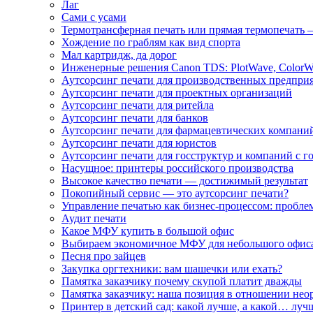
Лаг
Сами с усами
Термотрансферная печать или прямая термопечать 
Хождение по граблям как вид спорта
Мал картридж, да дорог
Инженерные решения Canon TDS: PlotWave, ColorW
Аутсорсинг печати для производственных предпри
Аутсорсинг печати для проектных организаций
Аутсорсинг печати для ритейла
Аутсорсинг печати для банков
Аутсорсинг печати для фармацевтических компани
Аутсорсинг печати для юристов
Аутсорсинг печати для госструктур и компаний с г
Насущное: принтеры российского производства
Высокое качество печати — достижимый результат
Покопийный сервис — это аутсорсинг печати?
Управление печатью как бизнес-процессом: пробле
Аудит печати
Какое МФУ купить в большой офис
Выбираем экономичное МФУ для небольшого офис
Песня про зайцев
Закупка оргтехники: вам шашечки или ехать?
Памятка заказчику почему скупой платит дважды
Памятка заказчику: наша позиция в отношении не
Принтер в детский сад: какой лучше, а какой… луч