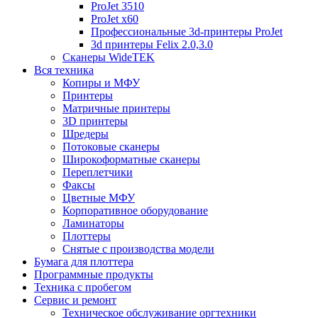
ProJet 3510
ProJet x60
Профессиональные 3d-принтеры ProJet
3d принтеры Felix 2.0,3.0
Сканеры WideTEK
Вся техника
Копиры и МФУ
Принтеры
Матричные принтеры
3D принтеры
Шредеры
Потоковые сканеры
Широкоформатные сканеры
Переплетчики
Факсы
Цветные МФУ
Корпоративное оборудование
Ламинаторы
Плоттеры
Снятые с производства модели
Бумага для плоттера
Программные продукты
Техника с пробегом
Сервис и ремонт
Техническое обслуживание оргтехники