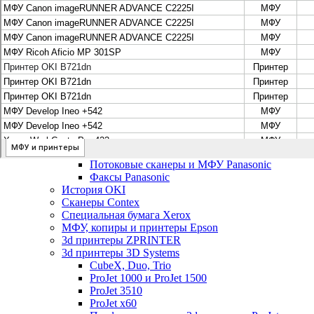
Цифровые системы Oce VarioPrint DP Line
МФУ, сканеры, плоттеры и принтеры Canon
Плоттеры Canon
Принтеры и МФУ Canon
Сканеры Canon
Распродажа картриджей Canon
МФУ, сканеры, плоттеры и принтеры HP
Принтеры и МФУ HP
Плоттеры hp
МФУ, копиры и принтеры OKI
МФУ, копиры и принтеры RICOH
Ремонт и продажа копировальных аппаратов Infotec
Потоковые сканеры, МФУ и факсы Panasonic
Потоковые сканеры и МФУ Panasonic
Факсы Panasonic
История OKI
Сканеры Contex
Специальная бумага Xerox
МФУ, копиры и принтеры Epson
3d принтеры ZPRINTER
3d принтеры 3D Systems
CubeX, Duo, Trio
ProJet 1000 и ProJet 1500
ProJet 3510
ProJet x60