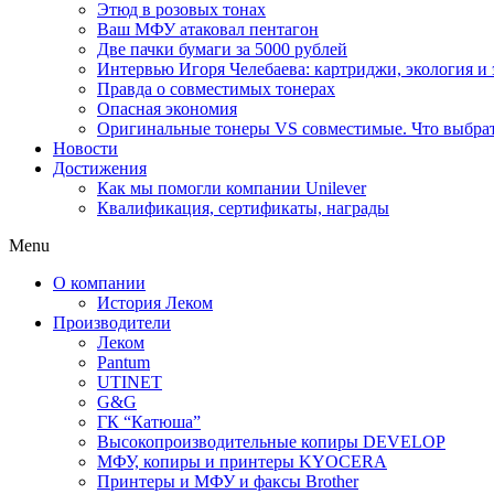
Этюд в розовых тонах
Ваш МФУ атаковал пентагон
Две пачки бумаги за 5000 рублей
Интервью Игоря Челебаева: картриджи, экология и
Правда о совместимых тонерах
Опасная экономия
Оригинальные тонеры VS совместимые. Что выбрать
Новости
Достижения
Как мы помогли компании Unilever
Квалификация, сертификаты, награды
Menu
О компании
История Леком
Производители
Леком
Pantum
UTINET
G&G
ГК “Катюша”
Высокопроизводительные копиры DEVELOP
МФУ, копиры и принтеры KYOCERA
Принтеры и МФУ и факсы Brother