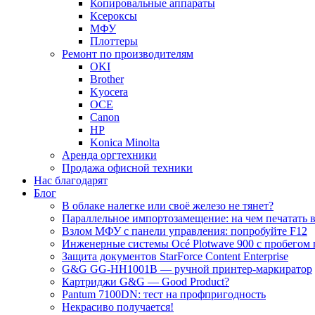
Копировальные аппараты
Ксероксы
МФУ
Плоттеры
Ремонт по производителям
OKI
Brother
Kyocera
OCE
Canon
HP
Konica Minolta
Аренда оргтехники
Продажа офисной техники
Нас благодарят
Блог
В облаке налегке или своё железо не тянет?
Параллельное импортозамещение: на чем печатать в
Взлом МФУ с панели управления: попробуйте F12
Инженерные системы Océ Plotwave 900 с пробегом 
Защита документов StarForce Content Enterprise
G&G GG-HH1001B — ручной принтер-маркиратор
Картриджи G&G — Good Product?
Pantum 7100DN: тест на профпригодность
Некрасиво получается!