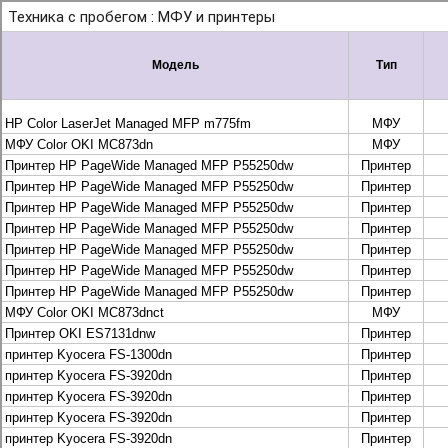
+7 495 925-88-95
info@lekom.ru
Рассчитать и заказать
Рассчитать и заказать
О компании
История Леком
Производители
Леком
Pantum
UTINET
G&G
ГК “Катюша”
Высокопроизводительные копиры DEVELOP
МФУ, копиры и принтеры KYOCERA
Принтеры и МФУ и факсы Brother
Плоттеры и МФУ Oce
Плоттеры и МФУ Oce