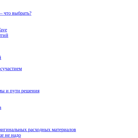
— что выбрать?
ave
ятий
й
осучастием
мы и пути решения
а
оригинальных расходных материалов
ше не надо