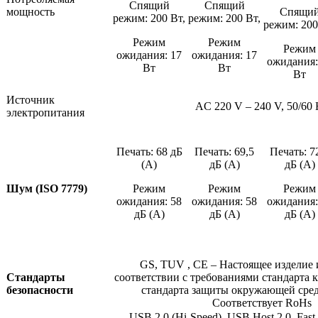
Спящий
Спящий
мощность
Спящи
режим: 200 Вт,
режим: 200 Вт,
режим: 200
Режим
Режим
Режим
ожидания: 17
ожидания: 17
ожидания:
Вт
Вт
Вт
Источник
AC 220 V – 240 V, 50/60
электропитания
Печать: 68 дБ
Печать: 69,5
Печать: 7
(А)
дБ (А)
дБ (А)
Шум (ISO 7779)
Режим
Режим
Режим
ожидания: 58
ожидания: 58
ожидания:
дБ (А)
дБ (А)
дБ (А)
GS, TUV , CE – Настоящее изделие 
Стандарты
соответствии с требованиями стандарта к
безопасности
стандарта защиты окружающей сред
Соответствует RoHs
USB 2.0 (Hi-Speed), USB Host 2.0, Fast 