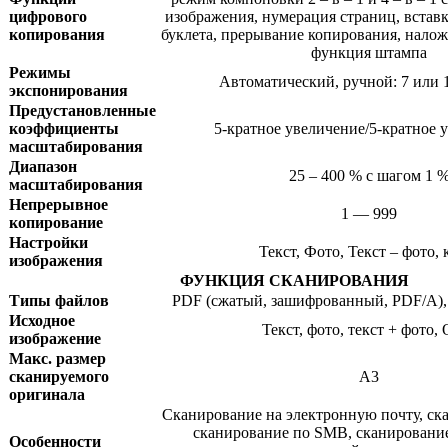
цифрового
изображения, нумерация страниц, встав
копирования
буклета, прерывание копирования, нало
функция штампа
Режимы
Автоматический, ручной: 7 или 
экспонирования
Предустановленные
коэффициенты
5-кратное увеличение/5-кратное
масштабирования
Диапазон
25 – 400 % с шагом 1 
масштабирования
Непрерывное
1 — 999
копирование
Настройки
Текст, Фото, Текст – фото, 
изображения
ФУНКЦИЯ СКАНИРОВАНИЯ
Типы файлов
PDF (сжатый, зашифрованный, PDF/A),
Исходное
Текст, фото, текст + фото,
изображение
Макс. размер
сканируемого
А3
оригинала
Сканирование на электронную почту, ск
сканирование по SMB, сканирование
Особенности