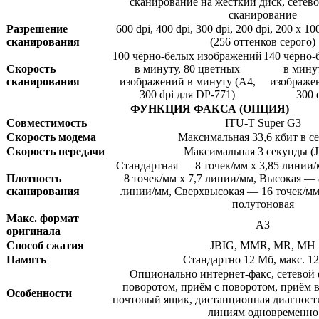
сканирование на жесткий диск, сете
сканирование
Разрешение
600 dpi, 400 dpi, 300 dpi, 200 dpi, 200 x 10
сканирования
(256 оттенков серого)
100 чёрно-белых изображений
140 чёрно-
Скорость
в минуту, 80 цветных
в мину
сканирования
изображений в минуту (A4,
изображен
300 dpi для DP-771)
300 
ФУНКЦИЯ ФАКСА (ОПЦИЯ)
Совместимость
ITU-T Super G3
Скорость модема
Максимальная 33,6 кбит в с
Скорость передачи
Максимальная 3 секунды (
Стандартная — 8 точек/мм x 3,85 линии
Плотность
8 точек/мм x 7,7 линии/мм, Высокая — 
сканирования
линии/мм, Сверхвысокая — 16 точек/мм
полутоновая
Макс. формат
А3
оригинала
Способ сжатия
JBIG, MMR, MR, MH
Память
Стандартно 12 Мб, макс. 1
Опционально интернет-факс, сетевой ф
поворотом, приём с поворотом, приём в
Особенности
почтовый ящик, дистанционная диагности
линиям одновременно