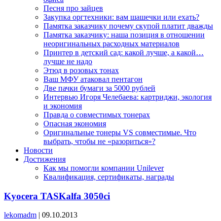
Песня про зайцев
Закупка оргтехники: вам шашечки или ехать?
Памятка заказчику почему скупой платит дважды
Памятка заказчику: наша позиция в отношении
неоригинальных расходных материалов
Принтер в детский сад: какой лучше, а какой…
лучше не надо
Этюд в розовых тонах
Ваш МФУ атаковал пентагон
Две пачки бумаги за 5000 рублей
Интервью Игоря Челебаева: картриджи, экология
и экономия
Правда о совместимых тонерах
Опасная экономия
Оригинальные тонеры VS совместимые. Что
выбрать, чтобы не «разориться»?
Новости
Достижения
Как мы помогли компании Unilever
Квалификация, сертификаты, награды
Kyocera TASKalfa 3050ci
lekomadm
|
09.10.2013