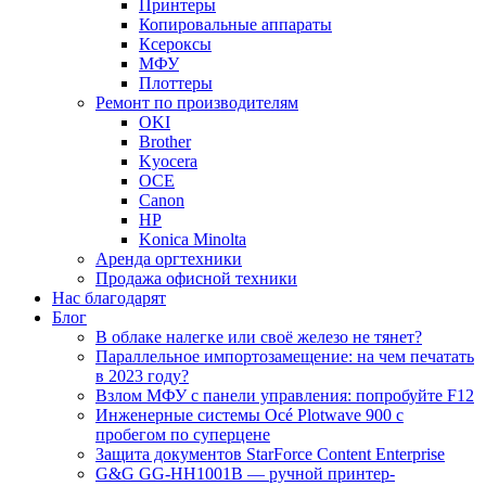
Принтеры
Копировальные аппараты
Ксероксы
МФУ
Плоттеры
Ремонт по производителям
OKI
Brother
Kyocera
OCE
Canon
HP
Konica Minolta
Аренда оргтехники
Продажа офисной техники
Нас благодарят
Блог
В облаке налегке или своё железо не тянет?
Параллельное импортозамещение: на чем печатать
в 2023 году?
Взлом МФУ с панели управления: попробуйте F12
Инженерные системы Océ Plotwave 900 с
пробегом по суперцене
Защита документов StarForce Content Enterprise
G&G GG-HH1001B — ручной принтер-