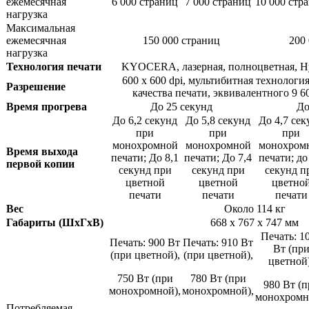
ежемесячная
6 000 страниц
7 000 страниц
10 000 стр
нагрузка
Максимальная
ежемесячная
150 000 страниц
200
нагрузка
Технология печати
KYOCERA, лазерная, полноцветная, 
600 x 600 dpi, мультибитная технологи
Разрешение
качества печати, эквивалентного 9 60
Время прогрева
До 25 секунд
До
До 6,2 секунд
До 5,8 секунд
До 4,7 сек
при
при
при
монохромной
монохромной
монохром
Время выхода
печати; До 8,1
печати; До 7,4
печати; до
первой копии
секунд при
секунд при
секунд п
цветной
цветной
цветно
печати
печати
печати
Вес
Около 114 кг
Габариты (ШхГхВ)
668 x 767 x 747 мм
Печать: 1
Печать: 900 Вт
Печать: 910 Вт
Вт (пр
(при цветной),
(при цветной),
цветной)
750 Вт (при
780 Вт (при
980 Вт (п
монохромной),
монохромной),
монохромн
Потребляемая