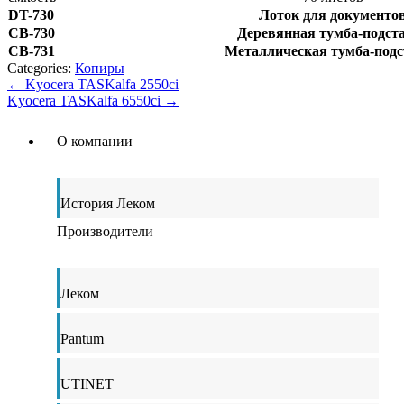
DT-730
Лоток для документо
CB-730
Деревянная тумба-подст
CB-731
Металлическая тумба-подс
Categories:
Копиры
←
Kyocera TASKalfa 2550ci
Kyocera TASKalfa 6550сi
→
О компании
История Леком
Производители
Леком
Pantum
UTINET