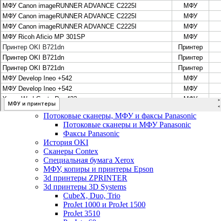
Цифровые системы Oce VarioPrint DP Line
МФУ, сканеры, плоттеры и принтеры Canon
Плоттеры Canon
Принтеры и МФУ Canon
Сканеры Canon
Распродажа картриджей Canon
МФУ, сканеры, плоттеры и принтеры HP
Принтеры и МФУ HP
Плоттеры hp
МФУ, копиры и принтеры OKI
МФУ, копиры и принтеры RICOH
Ремонт и продажа копировальных аппаратов
Infotec
Потоковые сканеры, МФУ и факсы Panasonic
Потоковые сканеры и МФУ Panasonic
Факсы Panasonic
История OKI
Сканеры Contex
Специальная бумага Xerox
МФУ, копиры и принтеры Epson
3d принтеры ZPRINTER
3d принтеры 3D Systems
CubeX, Duo, Trio
ProJet 1000 и ProJet 1500
ProJet 3510