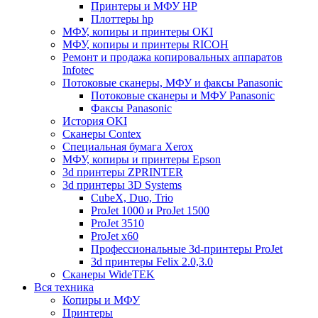
Принтеры и МФУ HP
Плоттеры hp
МФУ, копиры и принтеры OKI
МФУ, копиры и принтеры RICOH
Ремонт и продажа копировальных аппаратов
Infotec
Потоковые сканеры, МФУ и факсы Panasonic
Потоковые сканеры и МФУ Panasonic
Факсы Panasonic
История OKI
Сканеры Contex
Специальная бумага Xerox
МФУ, копиры и принтеры Epson
3d принтеры ZPRINTER
3d принтеры 3D Systems
CubeX, Duo, Trio
ProJet 1000 и ProJet 1500
ProJet 3510
ProJet x60
Профессиональные 3d-принтеры ProJet
3d принтеры Felix 2.0,3.0
Сканеры WideTEK
Вся техника
Копиры и МФУ
Принтеры