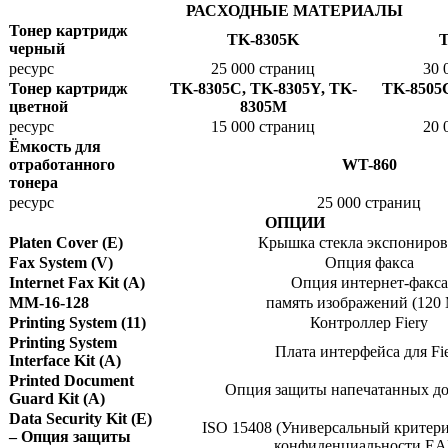
РАСХОДНЫЕ МАТЕРИАЛЫ
Тонер картридж
TK-8305K
T
черный
ресурс
25 000 страниц
30 
Тонер картридж
TK-8305C, TK-8305Y, TK-
TK-8505C
цветной
8305M
ресурс
15 000 страниц
20 
Ёмкость для
отработанного
WT-860
тонера
ресурс
25 000 страниц
ОПЦИИ
Platen Cover (E)
Крышка стекла экспониро
Fax System (V)
Опция факса
Internet Fax Kit (A)
Опция интернет-факса
MM-16-128
память изображений (120
Printing System (11)
Контроллер Fiery
Printing System
Плата интерфейса для Fi
Interface Kit (A)
Printed Document
Опция защиты напечатанных д
Guard Kit (A)
Data Security Kit (E)
ISO 15408 (Универсальный критери
– Опция защиты
конфиденциальности EA