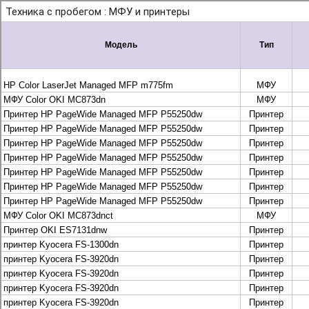
+7 495 925-88-95
info@lekom.ru
Рассчитать и заказать
Рассчитать и заказать
О компании
История Леком
Производители
Леком
Pantum
UTINET
G&G
ГК “Катюша”
Высокопроизводительные копиры DEVELOP
МФУ, копиры и принтеры KYOCERA
Принтеры и МФУ и факсы Brother
Плоттеры и МФУ Oce
Плоттеры и МФУ Oce