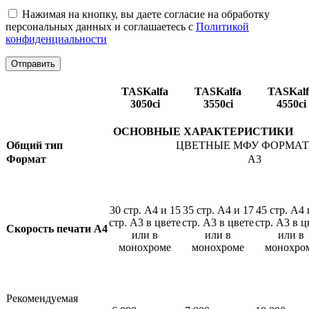
Нажимая на кнопку, вы даете согласие на обработку
персональных данных и соглашаетесь c
Политикой
конфиденциальности
TASKalfa
TASKalfa
TASKalf
3050сi
3550ci
4550ci
ОСНОВНЫЕ ХАРАКТЕРИСТИКИ
Общий тип
ЦВЕТНЫЕ МФУ ФОРМАТ
Формат
А3
30 стр. А4 и 15
35 стр. А4 и 17
45 стр. А4 
стр. А3 в цвете
стр. А3 в цвете
стр. А3 в ц
Скорость печати A4
или в
или в
или в
монохроме
монохроме
монохро
Рекомендуемая