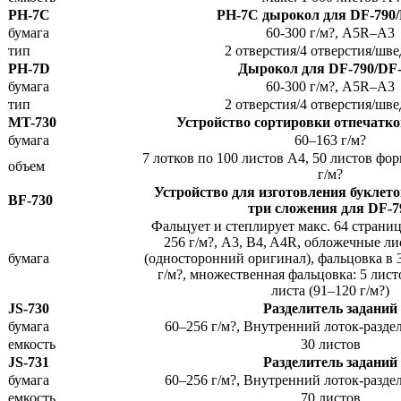
PH-7C
PH-7C дырокол для DF-790/
бумага
60-300 г/м?, A5R–A3
тип
2 отверстия/4 отверстия/шв
PH-7D
Дырокол для DF-790/DF-
бумага
60-300 г/м?, A5R–A3
тип
2 отверстия/4 отверстия/шв
MT-730
Устройство сортировки отпечатко
бумага
60–163 г/м?
7 лотков по 100 листов A4, 50 листов фо
объем
г/м?
Устройство для изготовления буклето
BF-730
три сложения для DF-7
Фальцует и степлирует макс. 64 страниц
256 г/м?, A3, B4, A4R, обложечные ли
бумага
(односторонний оригинал), фальцовка в 
г/м?, множественная фальцовка: 5 листо
листа (91–120 г/м?)
JS-730
Разделитель заданий
бумага
60–256 г/м?, Внутренний лоток-разд
емкость
30 листов
JS-731
Разделитель заданий
бумага
60–256 г/м?, Внутренний лоток-разд
емкость
70 листов