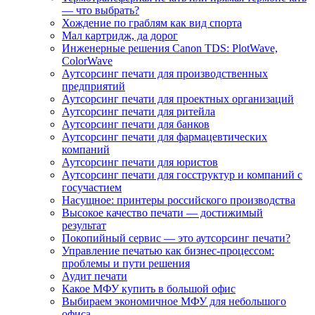
— что выбрать?
Хождение по граблям как вид спорта
Мал картридж, да дорог
Инженерные решения Canon TDS: PlotWave,
ColorWave
Аутсорсинг печати для производственных
предприятий
Аутсорсинг печати для проектных организаций
Аутсорсинг печати для ритейла
Аутсорсинг печати для банков
Аутсорсинг печати для фармацевтических
компаний
Аутсорсинг печати для юристов
Аутсорсинг печати для госструктур и компаний с
госучастием
Насущное: принтеры российского производства
Высокое качество печати — достижимый
результат
Покопийный сервис — это аутсорсинг печати?
Управление печатью как бизнес-процессом:
проблемы и пути решения
Аудит печати
Какое МФУ купить в большой офис
Выбираем экономичное МФУ для небольшого
офиса