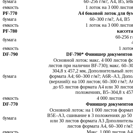
бумага
60–256 г/м?, A4, B5, lett
емкость
1 лоток на 3 000 листо
PF-770
A4 боковой лоток для бу
бумага
60–300 г/м?, A4, B5
емкость
1 лоток на 3 000 листо
PF-780
кассета
60-256 г
бумага
емкость
1 лото
DF-790
DF-790* Финишер документов
Основной лоток: макс. 4 000 листов ф
листов при наличии BF-730); макс. 60–30
304,8 x 457,2 мм, Дополнительный лото
бумага
формата A4; 60–300 г/м?; A6R–A3, Доп
(верхний): на 100 листов; 60–300 г/м?;
до 65 листов формата A4 или 30 листо
положениях, B5–304,8 x 457
емкость
4 000 листов
DF-770
Финишер документо
Основной лоток: на 1 000 листов формат
B5E–A3, сшивание в 3 положениях до 50
бумага
или 30 листов формата A3 Дополнитель
листов формата A4, 60–300 г/м
емкость
Макс. 1 000 листов A4