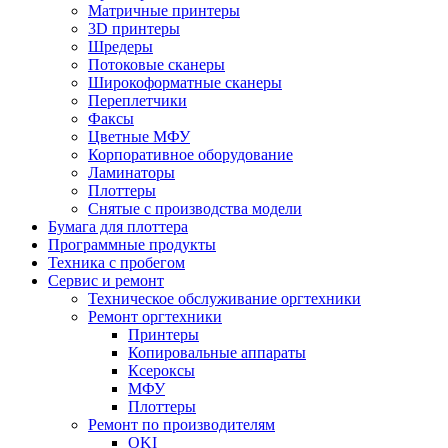
Матричные принтеры
3D принтеры
Шредеры
Потоковые сканеры
Широкоформатные сканеры
Переплетчики
Факсы
Цветные МФУ
Корпоративное оборудование
Ламинаторы
Плоттеры
Снятые с производства модели
Бумага для плоттера
Программные продукты
Техника с пробегом
Сервис и ремонт
Техническое обслуживание оргтехники
Ремонт оргтехники
Принтеры
Копировальные аппараты
Ксероксы
МФУ
Плоттеры
Ремонт по производителям
OKI