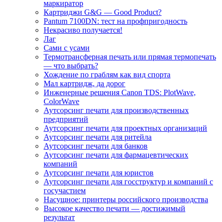
маркиратор
Картриджи G&G — Good Product?
Pantum 7100DN: тест на профпригодность
Некрасиво получается!
Лаг
Сами с усами
Термотрансферная печать или прямая термопечать
— что выбрать?
Хождение по граблям как вид спорта
Мал картридж, да дорог
Инженерные решения Canon TDS: PlotWave,
ColorWave
Аутсорсинг печати для производственных
предприятий
Аутсорсинг печати для проектных организаций
Аутсорсинг печати для ритейла
Аутсорсинг печати для банков
Аутсорсинг печати для фармацевтических
компаний
Аутсорсинг печати для юристов
Аутсорсинг печати для госструктур и компаний с
госучастием
Насущное: принтеры российского производства
Высокое качество печати — достижимый
результат