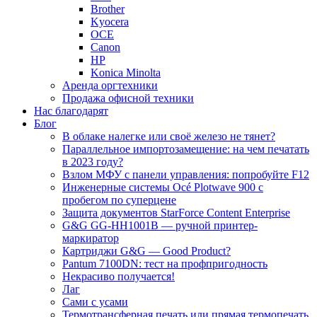
Brother
Kyocera
OCE
Canon
HP
Konica Minolta
Аренда оргтехники
Продажа офисной техники
Нас благодарят
Блог
В облаке налегке или своё железо не тянет?
Параллельное импортозамещение: на чем печатать
в 2023 году?
Взлом МФУ с панели управления: попробуйте F12
Инженерные системы Océ Plotwave 900 с
пробегом по суперцене
Защита документов StarForce Content Enterprise
G&G GG-HH1001B — ручной принтер-
маркиратор
Картриджи G&G — Good Product?
Pantum 7100DN: тест на профпригодность
Некрасиво получается!
Лаг
Сами с усами
Термотрансферная печать или прямая термопечать