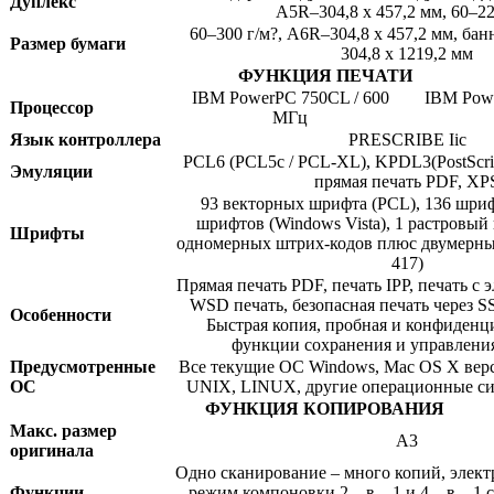
Дуплекс
A5R–304,8 x 457,2 мм, 60–22
60–300 г/м?, A6R–304,8 x 457,2 мм, ба
Размер бумаги
304,8 x 1219,2 мм
ФУНКЦИЯ ПЕЧАТИ
IBM PowerPC 750CL / 600
IBM Powe
Процессор
МГц
Язык контроллера
PRESCRIBE Iic
PCL6 (PCL5c / PCL-XL), KPDL3(PostScrip
Эмуляции
прямая печать PDF, XP
93 векторных шрифта (PCL), 136 шри
шрифтов (Windows Vista), 1 растровый
Шрифты
одномерных штрих-кодов плюс двумерны
417)
Прямая печать PDF, печать IPP, печать с
WSD печать, безопасная печать через S
Особенности
Быстрая копия, пробная и конфиденци
функции сохранения и управлени
Предусмотренные
Все текущие ОС Windows, Mac OS X верс
ОС
UNIX, LINUX, другие операционные си
ФУНКЦИЯ КОПИРОВАНИЯ
Макс. размер
А3
оригинала
Одно сканирование – много копий, элект
Функции
режим компоновки 2 – в – 1 и 4 – в – 1 