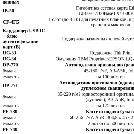
данных
Гигабитная сетевая карта Et
IB-50
10BaseT/100BaseTX/1000B
1 слот (до 4 Гб) для печатных бланков, ш
CF-4ГБ
хранения макросов
Кард-ридер USB IC
+ блок
Поддержка различных ключей аут
аутентификации
карт (B)
UG-33
Поддержка ThinPrint
UG-34
Эмуляция (IBM Proprinter/EPSON LQ-8
DP-770
Автоподатчик оригиналов (рев
бумага
45-160 г/м?, A3-A5R, fol
емкость
на 100 листов
Автоподатчик оригиналов (одноп
DP-771
дуплексном сканирован
35-220 г/м? (односторонний оригинал
бумага
(дуплекс); A3-A5R, foli
емкость
на 175 листов
PF-730
Кассета подачи бумаг
бумага
60-256 г/м?, A5R–304,8 x 457,2 
емкость
2 лотка по 500 листов
PF-740
Кассета подачи бумаг