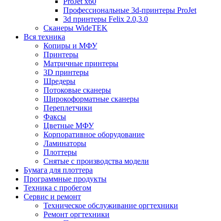
ProJet x60
Профессиональные 3d-принтеры ProJet
3d принтеры Felix 2.0,3.0
Сканеры WideTEK
Вся техника
Копиры и МФУ
Принтеры
Матричные принтеры
3D принтеры
Шредеры
Потоковые сканеры
Широкоформатные сканеры
Переплетчики
Факсы
Цветные МФУ
Корпоративное оборудование
Ламинаторы
Плоттеры
Снятые с производства модели
Бумага для плоттера
Программные продукты
Техника с пробегом
Сервис и ремонт
Техническое обслуживание оргтехники
Ремонт оргтехники