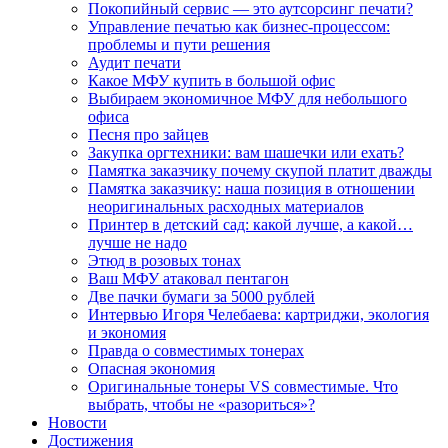
Покопийный сервис — это аутсорсинг печати?
Управление печатью как бизнес-процессом:
проблемы и пути решения
Аудит печати
Какое МФУ купить в большой офис
Выбираем экономичное МФУ для небольшого
офиса
Песня про зайцев
Закупка оргтехники: вам шашечки или ехать?
Памятка заказчику почему скупой платит дважды
Памятка заказчику: наша позиция в отношении
неоригинальных расходных материалов
Принтер в детский сад: какой лучше, а какой…
лучше не надо
Этюд в розовых тонах
Ваш МФУ атаковал пентагон
Две пачки бумаги за 5000 рублей
Интервью Игоря Челебаева: картриджи, экология
и экономия
Правда о совместимых тонерах
Опасная экономия
Оригинальные тонеры VS совместимые. Что
выбрать, чтобы не «разориться»?
Новости
Достижения