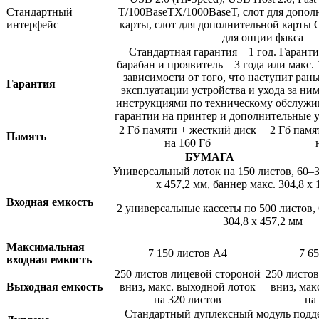
Стандартный
T/100BaseTX/1000BaseT, слот для допол
интерфейс
карты, слот для дополнительной карты C
для опции факса
Стандартная гарантия – 1 год. Гара
барабан и проявитель – 3 года или макс. 
зависимости от того, что наступит ран
Гарантия
эксплуатации устройства и ухода за ним
инструкциями по техническому обслуж
гарантии на принтер и дополнительные ус
2 Гб памяти + жесткий диск
2 Гб памя
Память
на 160 Гб
БУМАГА
Универсальный лоток на 150 листов, 60–3
x 457,2 мм, баннер макс. 304,8 x 
Входная емкость
2 универсальные кассеты по 500 листов,
304,8 x 457,2 мм
Максимальная
7 150 листов A4
7 6
входная емкость
250 листов лицевой стороной
250 листо
Выходная емкость
вниз, макс. выходной лоток
вниз, мак
на 320 листов
на
Стандартный дуплексный модуль подд