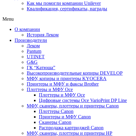
Как мы помогли компании Unilever
Квалификация, сертификаты, награды
Menu
О компании
История Леком
Производители
Леком
Pantum
UTINET
G&G
ГК “Катюша”
Высокопроизводительные копиры DEVELOP
МФУ, копиры и принтеры KYOCERA
Принтеры и МФУ и факсы Brother
Плоттеры и МФУ Oce
Плоттеры и МФУ Oce
Цифровые системы Oce VarioPrint DP Line
МФУ, сканеры, плоттеры и принтеры Canon
Плоттеры Canon
Принтеры и МФУ Canon
Сканеры Canon
Распродажа картриджей Canon
МФУ, сканеры, плоттеры и принтеры HP