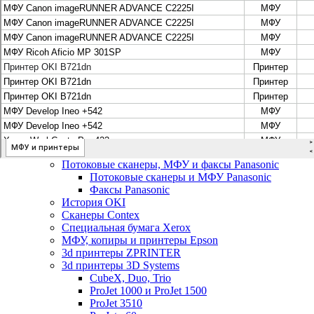
Цифровые системы Oce VarioPrint DP Line
МФУ, сканеры, плоттеры и принтеры Canon
Плоттеры Canon
Принтеры и МФУ Canon
Сканеры Canon
Распродажа картриджей Canon
МФУ, сканеры, плоттеры и принтеры HP
Принтеры и МФУ HP
Плоттеры hp
МФУ, копиры и принтеры OKI
МФУ, копиры и принтеры RICOH
Ремонт и продажа копировальных аппаратов
Infotec
Потоковые сканеры, МФУ и факсы Panasonic
Потоковые сканеры и МФУ Panasonic
Факсы Panasonic
История OKI
Сканеры Contex
Специальная бумага Xerox
МФУ, копиры и принтеры Epson
3d принтеры ZPRINTER
3d принтеры 3D Systems
CubeX, Duo, Trio
ProJet 1000 и ProJet 1500
ProJet 3510