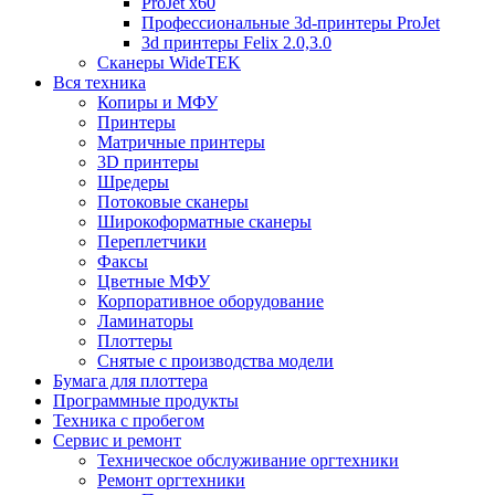
ProJet x60
Профессиональные 3d-принтеры ProJet
3d принтеры Felix 2.0,3.0
Сканеры WideTEK
Вся техника
Копиры и МФУ
Принтеры
Матричные принтеры
3D принтеры
Шредеры
Потоковые сканеры
Широкоформатные сканеры
Переплетчики
Факсы
Цветные МФУ
Корпоративное оборудование
Ламинаторы
Плоттеры
Снятые с производства модели
Бумага для плоттера
Программные продукты
Техника с пробегом
Сервис и ремонт
Техническое обслуживание оргтехники
Ремонт оргтехники