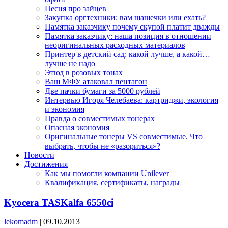
Песня про зайцев
Закупка оргтехники: вам шашечки или ехать?
Памятка заказчику почему скупой платит дважды
Памятка заказчику: наша позиция в отношении
неоригинальных расходных материалов
Принтер в детский сад: какой лучше, а какой…
лучше не надо
Этюд в розовых тонах
Ваш МФУ атаковал пентагон
Две пачки бумаги за 5000 рублей
Интервью Игоря Челебаева: картриджи, экология
и экономия
Правда о совместимых тонерах
Опасная экономия
Оригинальные тонеры VS совместимые. Что
выбрать, чтобы не «разориться»?
Новости
Достижения
Как мы помогли компании Unilever
Квалификация, сертификаты, награды
Kyocera TASKalfa 6550сi
lekomadm
|
09.10.2013