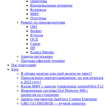
Принтеры
Копировальные аппараты
Ксероксы
МФУ
Плоттеры
Ремонт по производителям
OKI
Brother
Kyocera
OCE
Canon
HP
Konica Minolta
Аренда оргтехники
Продажа офисной техники
Нас благодарят
Блог
В облаке налегке или своё железо не тянет?
Параллельное импортозамещение: на чем печатать
в 2023 году?
Взлом МФУ с панели управления: попробуйте F12
Инженерные системы Océ Plotwave 900 с
пробегом по суперцене
Защита документов StarForce Content Enterprise
G&G GG-HH1001B — ручной принтер-