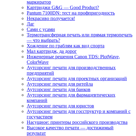
маркиратор
Картриджи G&G — Good Product?
Pantum 7100DN: тест на профпригодность
Некрасиво получается!
Лаг
Сами с усами
Термотрансферная печать или прямая термопечать
— что выбрать?
Хождение по граблям как вид спорта
Мал картридж, да дорог
Инженерные решения Canon TDS: PlotWave,
ColorWave
Аутсорсинг печати для производственных
предприятий
Аутсорсинг печати для проектных организаций
Аутсорсинг печати для ритейла
Аутсорсинг печати для банков
Аутсорсинг печати для фармацевтических
компаний
Аутсорсинг печати для юристов
Аутсорсинг печати для госструктур и компаний с
госучастием
Насущное: принтеры российского производства
Высокое качество печати — достижимый
результат