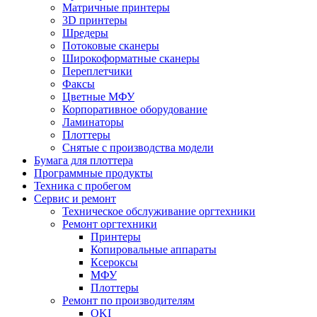
Матричные принтеры
3D принтеры
Шредеры
Потоковые сканеры
Широкоформатные сканеры
Переплетчики
Факсы
Цветные МФУ
Корпоративное оборудование
Ламинаторы
Плоттеры
Снятые с производства модели
Бумага для плоттера
Программные продукты
Техника с пробегом
Сервис и ремонт
Техническое обслуживание оргтехники
Ремонт оргтехники
Принтеры
Копировальные аппараты
Ксероксы
МФУ
Плоттеры
Ремонт по производителям
OKI