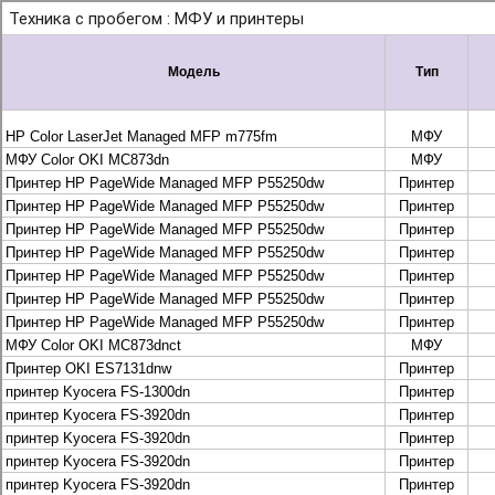
+7 495 925-88-95
info@lekom.ru
Рассчитать и заказать
Рассчитать и заказать
О компании
История Леком
Производители
Леком
Pantum
UTINET
G&G
ГК “Катюша”
Высокопроизводительные копиры DEVELOP
МФУ, копиры и принтеры KYOCERA
Принтеры и МФУ и факсы Brother
Плоттеры и МФУ Oce
Плоттеры и МФУ Oce