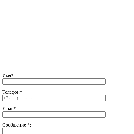
м. Тушинская,
ул. Первомайская, д.16
Карта проезда
«Наши вакансии»
Отправляя любую форму на сайте, вы соглашаетесь
с
Политикой конфиденциальности
данного сайта | © 1992-
2026 ООО «ЛЕКОМ».
Все права на материалы, находящиеся на сайте, охраняются в
соответствии с законодательством РФ. При любом
использовании материалов сайта, ссылка на источник
обязательна.
Имя*
Телефон*
Email*
Сообщение
*
: