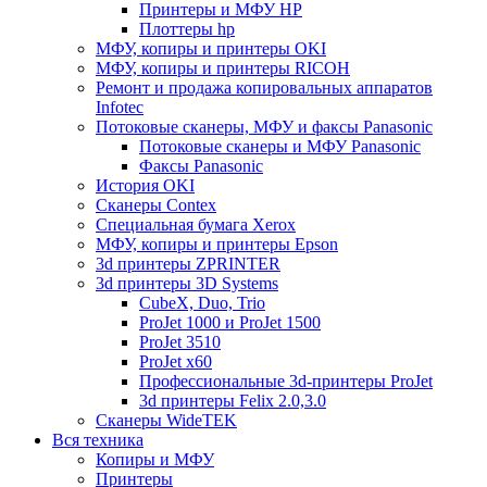
Принтеры и МФУ HP
Плоттеры hp
МФУ, копиры и принтеры OKI
МФУ, копиры и принтеры RICOH
Ремонт и продажа копировальных аппаратов
Infotec
Потоковые сканеры, МФУ и факсы Panasonic
Потоковые сканеры и МФУ Panasonic
Факсы Panasonic
История OKI
Сканеры Contex
Специальная бумага Xerox
МФУ, копиры и принтеры Epson
3d принтеры ZPRINTER
3d принтеры 3D Systems
CubeX, Duo, Trio
ProJet 1000 и ProJet 1500
ProJet 3510
ProJet x60
Профессиональные 3d-принтеры ProJet
3d принтеры Felix 2.0,3.0
Сканеры WideTEK
Вся техника
Копиры и МФУ
Принтеры