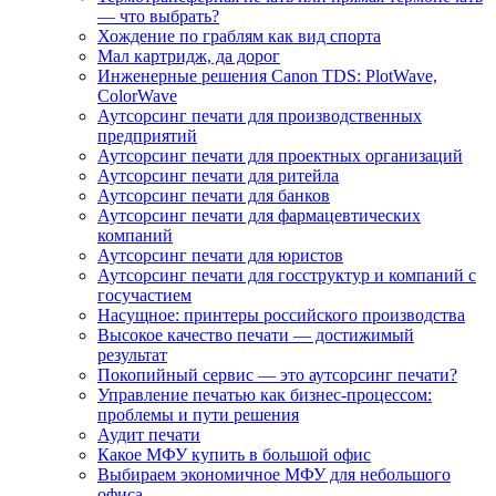
— что выбрать?
Хождение по граблям как вид спорта
Мал картридж, да дорог
Инженерные решения Canon TDS: PlotWave,
ColorWave
Аутсорсинг печати для производственных
предприятий
Аутсорсинг печати для проектных организаций
Аутсорсинг печати для ритейла
Аутсорсинг печати для банков
Аутсорсинг печати для фармацевтических
компаний
Аутсорсинг печати для юристов
Аутсорсинг печати для госструктур и компаний с
госучастием
Насущное: принтеры российского производства
Высокое качество печати — достижимый
результат
Покопийный сервис — это аутсорсинг печати?
Управление печатью как бизнес-процессом:
проблемы и пути решения
Аудит печати
Какое МФУ купить в большой офис
Выбираем экономичное МФУ для небольшого
офиса