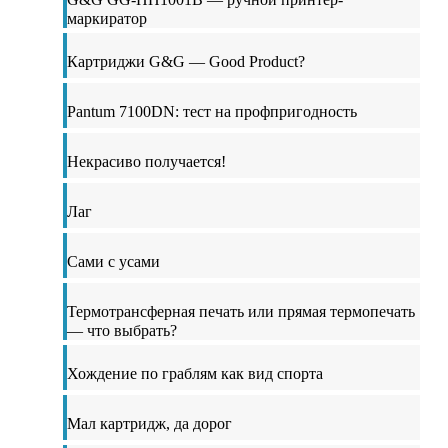
маркиратор
Картриджи G&G — Good Product?
Pantum 7100DN: тест на профпригодность
Некрасиво получается!
Лаг
Сами с усами
Термотрансферная печать или прямая термопечать
— что выбрать?
Хождение по граблям как вид спорта
Мал картридж, да дорог