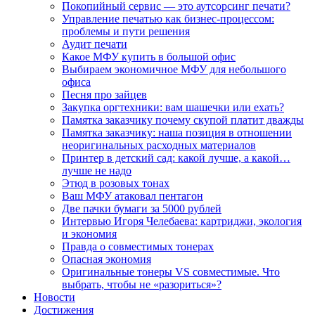
Покопийный сервис — это аутсорсинг печати?
Управление печатью как бизнес-процессом:
проблемы и пути решения
Аудит печати
Какое МФУ купить в большой офис
Выбираем экономичное МФУ для небольшого
офиса
Песня про зайцев
Закупка оргтехники: вам шашечки или ехать?
Памятка заказчику почему скупой платит дважды
Памятка заказчику: наша позиция в отношении
неоригинальных расходных материалов
Принтер в детский сад: какой лучше, а какой…
лучше не надо
Этюд в розовых тонах
Ваш МФУ атаковал пентагон
Две пачки бумаги за 5000 рублей
Интервью Игоря Челебаева: картриджи, экология
и экономия
Правда о совместимых тонерах
Опасная экономия
Оригинальные тонеры VS совместимые. Что
выбрать, чтобы не «разориться»?
Новости
Достижения