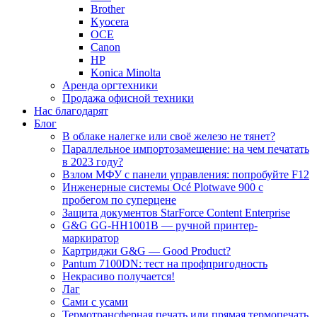
Brother
Kyocera
OCE
Canon
HP
Konica Minolta
Аренда оргтехники
Продажа офисной техники
Нас благодарят
Блог
В облаке налегке или своё железо не тянет?
Параллельное импортозамещение: на чем печатать
в 2023 году?
Взлом МФУ с панели управления: попробуйте F12
Инженерные системы Océ Plotwave 900 с
пробегом по суперцене
Защита документов StarForce Content Enterprise
G&G GG-HH1001B — ручной принтер-
маркиратор
Картриджи G&G — Good Product?
Pantum 7100DN: тест на профпригодность
Некрасиво получается!
Лаг
Сами с усами
Термотрансферная печать или прямая термопечать