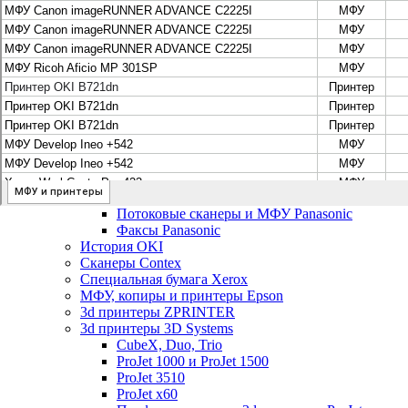
Цифровые системы Oce VarioPrint DP Line
МФУ, сканеры, плоттеры и принтеры Canon
Плоттеры Canon
Принтеры и МФУ Canon
Сканеры Canon
Распродажа картриджей Canon
МФУ, сканеры, плоттеры и принтеры HP
Принтеры и МФУ HP
Плоттеры hp
МФУ, копиры и принтеры OKI
МФУ, копиры и принтеры RICOH
Ремонт и продажа копировальных аппаратов Infotec
Потоковые сканеры, МФУ и факсы Panasonic
Потоковые сканеры и МФУ Panasonic
Факсы Panasonic
История OKI
Сканеры Contex
Специальная бумага Xerox
МФУ, копиры и принтеры Epson
3d принтеры ZPRINTER
3d принтеры 3D Systems
CubeX, Duo, Trio
ProJet 1000 и ProJet 1500
ProJet 3510
ProJet x60