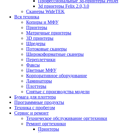
Профессиональные 3d-принтеры ProJet
3d принтеры Felix 2.0,3.0
Сканеры WideTEK
Вся техника
Копиры и МФУ
Принтеры
Матричные принтеры
3D принтеры
Шредеры
Потоковые сканеры
Широкоформатные сканеры
Переплетчики
Факсы
Цветные МФУ
Корпоративное оборудование
Ламинаторы
Плоттеры
Снятые с производства модели
Бумага для плоттера
Программные продукты
Техника с пробегом
Сервис и ремонт
Техническое обслуживание оргтехники
Ремонт оргтехники
Принтеры