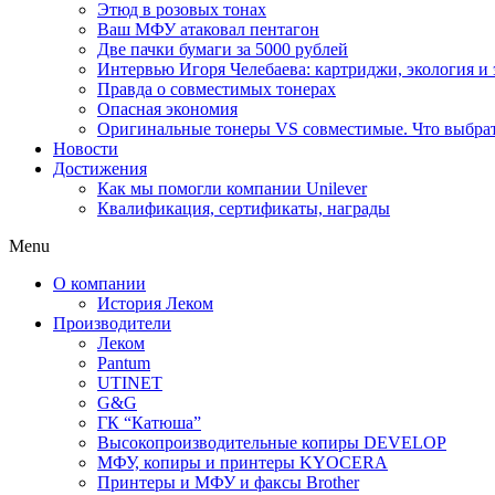
Этюд в розовых тонах
Ваш МФУ атаковал пентагон
Две пачки бумаги за 5000 рублей
Интервью Игоря Челебаева: картриджи, экология и
Правда о совместимых тонерах
Опасная экономия
Оригинальные тонеры VS совместимые. Что выбрать
Новости
Достижения
Как мы помогли компании Unilever
Квалификация, сертификаты, награды
Menu
О компании
История Леком
Производители
Леком
Pantum
UTINET
G&G
ГК “Катюша”
Высокопроизводительные копиры DEVELOP
МФУ, копиры и принтеры KYOCERA
Принтеры и МФУ и факсы Brother