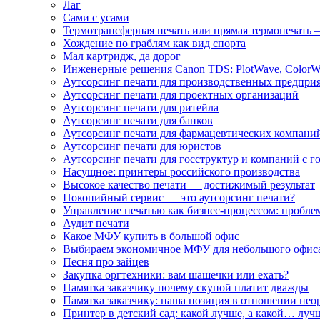
Лаг
Сами с усами
Термотрансферная печать или прямая термопечать 
Хождение по граблям как вид спорта
Мал картридж, да дорог
Инженерные решения Canon TDS: PlotWave, ColorW
Аутсорсинг печати для производственных предпри
Аутсорсинг печати для проектных организаций
Аутсорсинг печати для ритейла
Аутсорсинг печати для банков
Аутсорсинг печати для фармацевтических компани
Аутсорсинг печати для юристов
Аутсорсинг печати для госструктур и компаний с г
Насущное: принтеры российского производства
Высокое качество печати — достижимый результат
Покопийный сервис — это аутсорсинг печати?
Управление печатью как бизнес-процессом: пробле
Аудит печати
Какое МФУ купить в большой офис
Выбираем экономичное МФУ для небольшого офис
Песня про зайцев
Закупка оргтехники: вам шашечки или ехать?
Памятка заказчику почему скупой платит дважды
Памятка заказчику: наша позиция в отношении не
Принтер в детский сад: какой лучше, а какой… луч