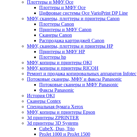
Плоттеры и МФУ Oce
Плоттеры и МФУ Oce
Цифровые системы Oce VarioPrint DP Line
МФУ, сканеры, плоттеры и принтеры Canon
Плоттеры Canon
Принтеры и МФУ Canon
Сканеры Canon
Распродажа картриджей Canon
МФУ, сканеры, плоттеры и принтеры HP
Принтеры и МФУ HP
Плоттеры hp
МФУ, копиры и принтеры OKI
МФУ, копиры и принтеры RICOH
Ремонт и продажа копировальных аппаратов Infotec
Потоковые сканеры, МФУ и факсы Panasonic
Потоковые сканеры и МФУ Panasonic
Факсы Panasonic
История OKI
Сканеры Contex
Специальная бумага Xerox
МФУ, копиры и принтеры Epson
3d принтеры ZPRINTER
3d принтеры 3D Systems
CubeX, Duo, Trio
ProJet 1000 и ProJet 1500