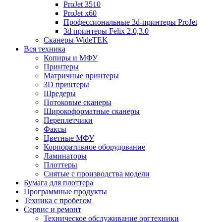
ProJet 3510
ProJet x60
Профессиональные 3d-принтеры ProJet
3d принтеры Felix 2.0,3.0
Сканеры WideTEK
Вся техника
Копиры и МФУ
Принтеры
Матричные принтеры
3D принтеры
Шредеры
Потоковые сканеры
Широкоформатные сканеры
Переплетчики
Факсы
Цветные МФУ
Корпоративное оборудование
Ламинаторы
Плоттеры
Снятые с производства модели
Бумага для плоттера
Программные продукты
Техника с пробегом
Сервис и ремонт
Техническое обслуживание оргтехники