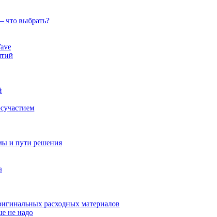
— что выбрать?
ave
ятий
й
осучастием
мы и пути решения
а
оригинальных расходных материалов
ше не надо