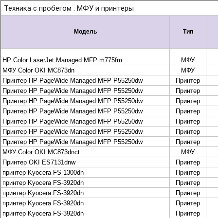
+7 495 925-88-95
info@lekom.ru
Рассчитать и заказать
Рассчитать и заказать
О компании
История Леком
Производители
Леком
Pantum
UTINET
G&G
ГК “Катюша”
Высокопроизводительные копиры DEVELOP
МФУ, копиры и принтеры KYOCERA
Принтеры и МФУ и факсы Brother
Плоттеры и МФУ Oce
Плоттеры и МФУ Oce