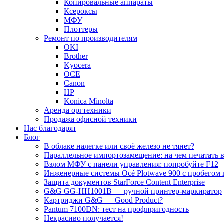
Копировальные аппараты
Ксероксы
МФУ
Плоттеры
Ремонт по производителям
OKI
Brother
Kyocera
OCE
Canon
HP
Konica Minolta
Аренда оргтехники
Продажа офисной техники
Нас благодарят
Блог
В облаке налегке или своё железо не тянет?
Параллельное импортозамещение: на чем печатать в
Взлом МФУ с панели управления: попробуйте F12
Инженерные системы Océ Plotwave 900 с пробегом 
Защита документов StarForce Content Enterprise
G&G GG-HH1001B — ручной принтер-маркиратор
Картриджи G&G — Good Product?
Pantum 7100DN: тест на профпригодность
Некрасиво получается!