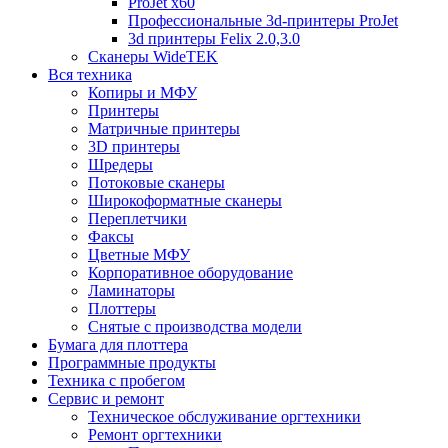
ProJet x60
Профессиональные 3d-принтеры ProJet
3d принтеры Felix 2.0,3.0
Сканеры WideTEK
Вся техника
Копиры и МФУ
Принтеры
Матричные принтеры
3D принтеры
Шредеры
Потоковые сканеры
Широкоформатные сканеры
Переплетчики
Факсы
Цветные МФУ
Корпоративное оборудование
Ламинаторы
Плоттеры
Снятые с производства модели
Бумага для плоттера
Программные продукты
Техника с пробегом
Сервис и ремонт
Техническое обслуживание оргтехники
Ремонт оргтехники