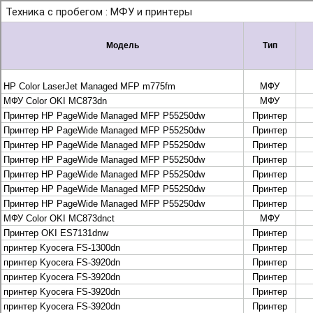
+7 495 925-88-95
info@lekom.ru
Рассчитать и заказать
Рассчитать и заказать
О компании
История Леком
Производители
Леком
Pantum
UTINET
G&G
ГК “Катюша”
Высокопроизводительные копиры DEVELOP
МФУ, копиры и принтеры KYOCERA
Принтеры и МФУ и факсы Brother
Плоттеры и МФУ Oce
Плоттеры и МФУ Oce