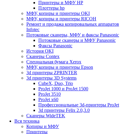
Принтеры и МФУ HP
Плоттеры hp
МФУ, копиры и принтеры OKI
МФУ, копиры и принтеры RICOH
Ремонт и продажа копировальных аппаратов
Infotec
Потоковые сканеры, МФУ и факсы Panasonic
Потоковые сканеры и МФУ Panasonic
Факсы Panasonic
История OKI
Сканеры Contex
Специальная бумага Xerox
МФУ, копиры и принтеры Epson
3d принтеры ZPRINTER
3d принтеры 3D Systems
CubeX, Duo, Trio
ProJet 1000 и ProJet 1500
ProJet 3510
ProJet x60
Профессиональные 3d-принтеры ProJet
3d принтеры Felix 2.0,3.0
Сканеры WideTEK
Вся техника
Копиры и МФУ
Принтеры