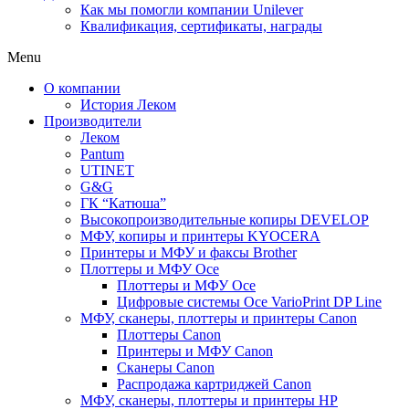
Как мы помогли компании Unilever
Квалификация, сертификаты, награды
Menu
О компании
История Леком
Производители
Леком
Pantum
UTINET
G&G
ГК “Катюша”
Высокопроизводительные копиры DEVELOP
МФУ, копиры и принтеры KYOCERA
Принтеры и МФУ и факсы Brother
Плоттеры и МФУ Oce
Плоттеры и МФУ Oce
Цифровые системы Oce VarioPrint DP Line
МФУ, сканеры, плоттеры и принтеры Canon
Плоттеры Canon
Принтеры и МФУ Canon
Сканеры Canon
Распродажа картриджей Canon
МФУ, сканеры, плоттеры и принтеры HP