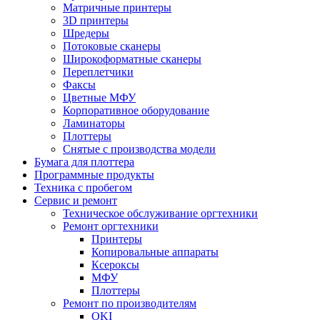
Матричные принтеры
3D принтеры
Шредеры
Потоковые сканеры
Широкоформатные сканеры
Переплетчики
Факсы
Цветные МФУ
Корпоративное оборудование
Ламинаторы
Плоттеры
Снятые с производства модели
Бумага для плоттера
Программные продукты
Техника с пробегом
Сервис и ремонт
Техническое обслуживание оргтехники
Ремонт оргтехники
Принтеры
Копировальные аппараты
Ксероксы
МФУ
Плоттеры
Ремонт по производителям
OKI