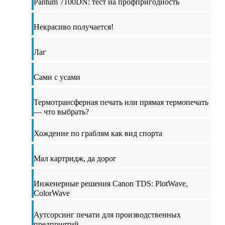
Pantum 7100DN: тест на профпригодность
Некрасиво получается!
Лаг
Сами с усами
Термотрансферная печать или прямая термопечать
— что выбрать?
Хождение по граблям как вид спорта
Мал картридж, да дорог
Инженерные решения Canon TDS: PlotWave,
ColorWave
Аутсорсинг печати для производственных
предприятий