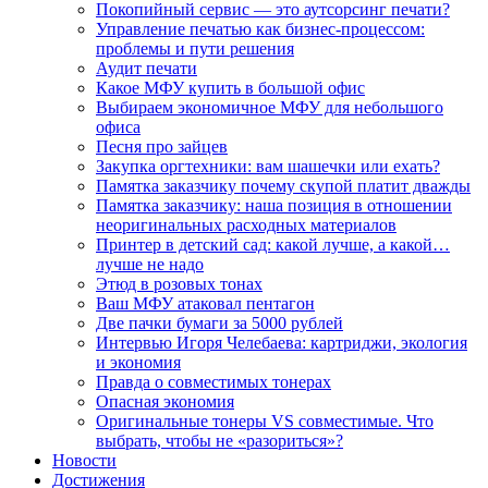
Покопийный сервис — это аутсорсинг печати?
Управление печатью как бизнес-процессом:
проблемы и пути решения
Аудит печати
Какое МФУ купить в большой офис
Выбираем экономичное МФУ для небольшого
офиса
Песня про зайцев
Закупка оргтехники: вам шашечки или ехать?
Памятка заказчику почему скупой платит дважды
Памятка заказчику: наша позиция в отношении
неоригинальных расходных материалов
Принтер в детский сад: какой лучше, а какой…
лучше не надо
Этюд в розовых тонах
Ваш МФУ атаковал пентагон
Две пачки бумаги за 5000 рублей
Интервью Игоря Челебаева: картриджи, экология
и экономия
Правда о совместимых тонерах
Опасная экономия
Оригинальные тонеры VS совместимые. Что
выбрать, чтобы не «разориться»?
Новости
Достижения