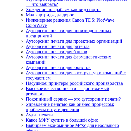
— что выбрать?
Хождение по граблям как вид спорта
Мал картридж, да дорог
Инженерные решения Canon TDS: PlotWave,
ColorWave
Аутсорсинг печати для производственных
предприятий
Аутсорсинг печати для проектных организаций
Аутсорсинг печати для ритейла
Аутсорсинг печати для банков
Аутсорсинг печати для фармацевтических
компаний
Аутсорсинг печати для юристов
Аутсорсинг печати для госструктур и компаний с
госучастием
Насущное: принтеры российского производства
Высокое качество печати — достижимый
результат
Покопийный сервис — это аутсорсинг печати?
Управление печатью как бизнес-процессом:
проблемы и пути решения
Аудит печати
Какое МФУ купить в большой офис
Выбираем экономичное МФУ для небольшого
офиса