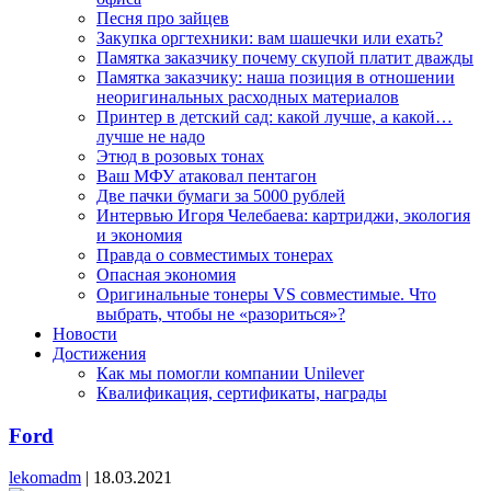
Песня про зайцев
Закупка оргтехники: вам шашечки или ехать?
Памятка заказчику почему скупой платит дважды
Памятка заказчику: наша позиция в отношении
неоригинальных расходных материалов
Принтер в детский сад: какой лучше, а какой…
лучше не надо
Этюд в розовых тонах
Ваш МФУ атаковал пентагон
Две пачки бумаги за 5000 рублей
Интервью Игоря Челебаева: картриджи, экология
и экономия
Правда о совместимых тонерах
Опасная экономия
Оригинальные тонеры VS совместимые. Что
выбрать, чтобы не «разориться»?
Новости
Достижения
Как мы помогли компании Unilever
Квалификация, сертификаты, награды
Ford
lekomadm
|
18.03.2021