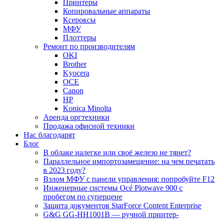
Принтеры
Копировальные аппараты
Ксероксы
МФУ
Плоттеры
Ремонт по производителям
OKI
Brother
Kyocera
OCE
Canon
HP
Konica Minolta
Аренда оргтехники
Продажа офисной техники
Нас благодарят
Блог
В облаке налегке или своё железо не тянет?
Параллельное импортозамещение: на чем печатать
в 2023 году?
Взлом МФУ с панели управления: попробуйте F12
Инженерные системы Océ Plotwave 900 с
пробегом по суперцене
Защита документов StarForce Content Enterprise
G&G GG-HH1001B — ручной принтер-