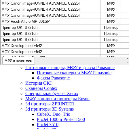
Цифровые системы Oce VarioPrint DP Line
МФУ, сканеры, плоттеры и принтеры Canon
Плоттеры Canon
Принтеры и МФУ Canon
Сканеры Canon
Распродажа картриджей Canon
МФУ, сканеры, плоттеры и принтеры HP
Принтеры и МФУ HP
Плоттеры hp
МФУ, копиры и принтеры OKI
МФУ, копиры и принтеры RICOH
Ремонт и продажа копировальных аппаратов
Infotec
Потоковые сканеры, МФУ и факсы Panasonic
Потоковые сканеры и МФУ Panasonic
Факсы Panasonic
История OKI
Сканеры Contex
Специальная бумага Xerox
МФУ, копиры и принтеры Epson
3d принтеры ZPRINTER
3d принтеры 3D Systems
CubeX, Duo, Trio
ProJet 1000 и ProJet 1500
ProJet 3510