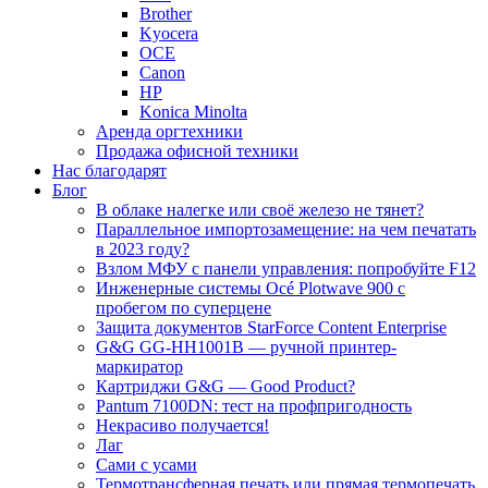
Brother
Kyocera
OCE
Canon
HP
Konica Minolta
Аренда оргтехники
Продажа офисной техники
Нас благодарят
Блог
В облаке налегке или своё железо не тянет?
Параллельное импортозамещение: на чем печатать
в 2023 году?
Взлом МФУ с панели управления: попробуйте F12
Инженерные системы Océ Plotwave 900 с
пробегом по суперцене
Защита документов StarForce Content Enterprise
G&G GG-HH1001B — ручной принтер-
маркиратор
Картриджи G&G — Good Product?
Pantum 7100DN: тест на профпригодность
Некрасиво получается!
Лаг
Сами с усами
Термотрансферная печать или прямая термопечать