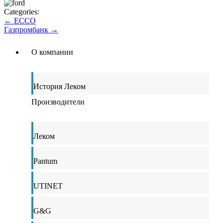
Categories:
←
ECCO
Газпромбанк
→
О компании
История Леком
Производители
Леком
Pantum
UTINET
G&G