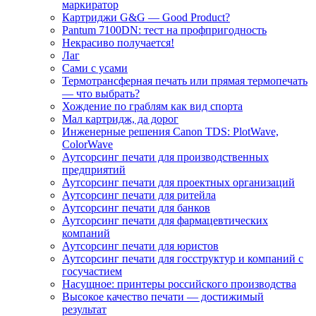
маркиратор
Картриджи G&G — Good Product?
Pantum 7100DN: тест на профпригодность
Некрасиво получается!
Лаг
Сами с усами
Термотрансферная печать или прямая термопечать
— что выбрать?
Хождение по граблям как вид спорта
Мал картридж, да дорог
Инженерные решения Canon TDS: PlotWave,
ColorWave
Аутсорсинг печати для производственных
предприятий
Аутсорсинг печати для проектных организаций
Аутсорсинг печати для ритейла
Аутсорсинг печати для банков
Аутсорсинг печати для фармацевтических
компаний
Аутсорсинг печати для юристов
Аутсорсинг печати для госструктур и компаний с
госучастием
Насущное: принтеры российского производства
Высокое качество печати — достижимый
результат