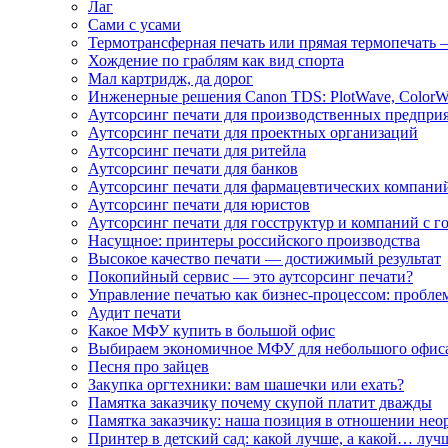
Лаг
Сами с усами
Термотрансферная печать или прямая термопечать 
Хождение по граблям как вид спорта
Мал картридж, да дорог
Инженерные решения Canon TDS: PlotWave, ColorW
Аутсорсинг печати для производственных предпри
Аутсорсинг печати для проектных организаций
Аутсорсинг печати для ритейла
Аутсорсинг печати для банков
Аутсорсинг печати для фармацевтических компани
Аутсорсинг печати для юристов
Аутсорсинг печати для госструктур и компаний с г
Насущное: принтеры российского производства
Высокое качество печати — достижимый результат
Покопийный сервис — это аутсорсинг печати?
Управление печатью как бизнес-процессом: пробле
Аудит печати
Какое МФУ купить в большой офис
Выбираем экономичное МФУ для небольшого офис
Песня про зайцев
Закупка оргтехники: вам шашечки или ехать?
Памятка заказчику почему скупой платит дважды
Памятка заказчику: наша позиция в отношении не
Принтер в детский сад: какой лучше, а какой… луч