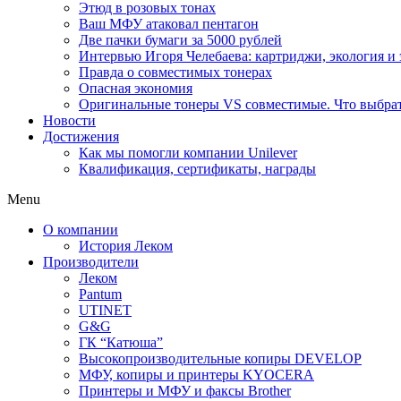
Этюд в розовых тонах
Ваш МФУ атаковал пентагон
Две пачки бумаги за 5000 рублей
Интервью Игоря Челебаева: картриджи, экология и
Правда о совместимых тонерах
Опасная экономия
Оригинальные тонеры VS совместимые. Что выбрать
Новости
Достижения
Как мы помогли компании Unilever
Квалификация, сертификаты, награды
Menu
О компании
История Леком
Производители
Леком
Pantum
UTINET
G&G
ГК “Катюша”
Высокопроизводительные копиры DEVELOP
МФУ, копиры и принтеры KYOCERA
Принтеры и МФУ и факсы Brother