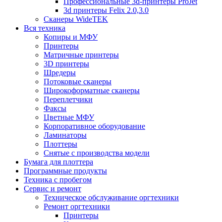
Профессиональные 3d-принтеры ProJet
3d принтеры Felix 2.0,3.0
Сканеры WideTEK
Вся техника
Копиры и МФУ
Принтеры
Матричные принтеры
3D принтеры
Шредеры
Потоковые сканеры
Широкоформатные сканеры
Переплетчики
Факсы
Цветные МФУ
Корпоративное оборудование
Ламинаторы
Плоттеры
Снятые с производства модели
Бумага для плоттера
Программные продукты
Техника с пробегом
Сервис и ремонт
Техническое обслуживание оргтехники
Ремонт оргтехники
Принтеры