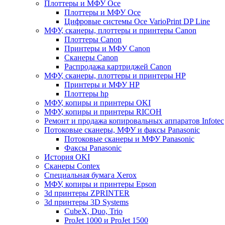
Плоттеры и МФУ Oce
Плоттеры и МФУ Oce
Цифровые системы Oce VarioPrint DP Line
МФУ, сканеры, плоттеры и принтеры Canon
Плоттеры Canon
Принтеры и МФУ Canon
Сканеры Canon
Распродажа картриджей Canon
МФУ, сканеры, плоттеры и принтеры HP
Принтеры и МФУ HP
Плоттеры hp
МФУ, копиры и принтеры OKI
МФУ, копиры и принтеры RICOH
Ремонт и продажа копировальных аппаратов Infotec
Потоковые сканеры, МФУ и факсы Panasonic
Потоковые сканеры и МФУ Panasonic
Факсы Panasonic
История OKI
Сканеры Contex
Специальная бумага Xerox
МФУ, копиры и принтеры Epson
3d принтеры ZPRINTER
3d принтеры 3D Systems
CubeX, Duo, Trio
ProJet 1000 и ProJet 1500