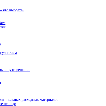
— что выбрать?
ave
ятий
й
осучастием
мы и пути решения
а
оригинальных расходных материалов
ше не надо