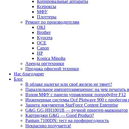
Копировальные аппараты
Ксероксы
МФУ
Плоттеры
Ремонт по производителям
OKI
Brother
Kyocera
OCE
Canon
HP
Konica Minolta
Аренда оргтехники
Продажа офисной техники
Нас благодарят
Блог
В облаке налегке или своё железо не тянет?
Параллельное импортозамещение: на чем печатать в
Взлом МФУ с панели управления: попробуйте F12
Инженерные системы Océ Plotwave 900 с пробегом 
Защита документов StarForce Content Enterprise
G&G GG-HH1001B — ручной принтер-маркиратор
Картриджи G&G — Good Product?
Pantum 7100DN: тест на профпригодность
Некрасиво получается!