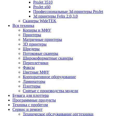
ProJet 3510
ProJet x60
Профессиональные 3d-принтеры ProJet
3d принтеры Felix 2.0,3.0
Сканеры WideTEK
Вся техника
Копиры и МФУ
Принтеры
Матричные принтеры
3D принтеры
Шредеры
Потоковые сканеры
Широкоформатные сканеры
Переплетчики
Факсы
Цветные МФУ
Корпоративное оборудование
Ламинаторы
Плоттеры
Снятые с производства модели
Бумага для плоттера
Программные продукты
Техника с пробегом
Сервис и ремонт
Техническое обслуживание оргтехники