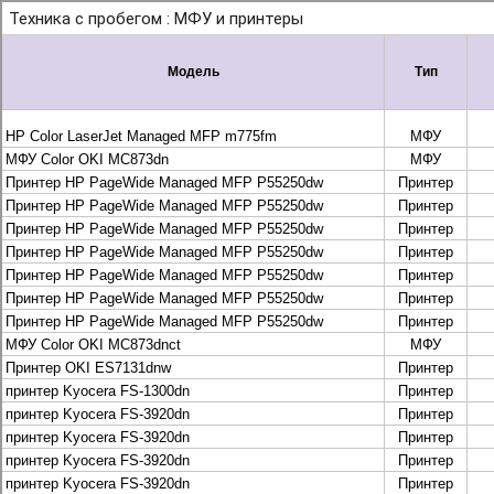
+7 495 925-88-95
info@lekom.ru
Рассчитать и заказать
Рассчитать и заказать
О компании
История Леком
Производители
Леком
Pantum
UTINET
G&G
ГК “Катюша”
Высокопроизводительные копиры DEVELOP
МФУ, копиры и принтеры KYOCERA
Принтеры и МФУ и факсы Brother
Плоттеры и МФУ Oce
Плоттеры и МФУ Oce