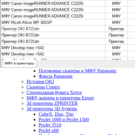
Цифровые системы Oce VarioPrint DP Line
МФУ, сканеры, плоттеры и принтеры Canon
Плоттеры Canon
Принтеры и МФУ Canon
Сканеры Canon
Распродажа картриджей Canon
МФУ, сканеры, плоттеры и принтеры HP
Принтеры и МФУ HP
Плоттеры hp
МФУ, копиры и принтеры OKI
МФУ, копиры и принтеры RICOH
Ремонт и продажа копировальных аппаратов Infotec
Потоковые сканеры, МФУ и факсы Panasonic
Потоковые сканеры и МФУ Panasonic
Факсы Panasonic
История OKI
Сканеры Contex
Специальная бумага Xerox
МФУ, копиры и принтеры Epson
3d принтеры ZPRINTER
3d принтеры 3D Systems
CubeX, Duo, Trio
ProJet 1000 и ProJet 1500
ProJet 3510
ProJet x60